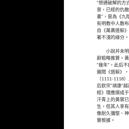
“想通破解的方
昔，已經的仇敵
書”，是為《九
有明教中人散布
自《萬壽道躲》
著不淺的緣分。
小說并未明
辭粗略推算。黃
“幾年”，此后
遍閱《道躲》，
（1111-111
后欽宗“靖康”越
經》理應撰成于靖
汗青上的黃裳已
生，但其人享有
像耐久彌堅、神
實根據。