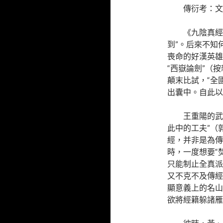
傳衍考：文本
《九陰真經
到”。后來不知
喪命的好漢英雄
“西嶽論劍”（按
顛末比試，“全
出囊中。自此以
王重陽的武
此中的工夫”（
經，并非是為傳
時，一度想要“
只能制止全真派
又不克不及傳經
顯意義上的名山
欲將經籍躲諸雁