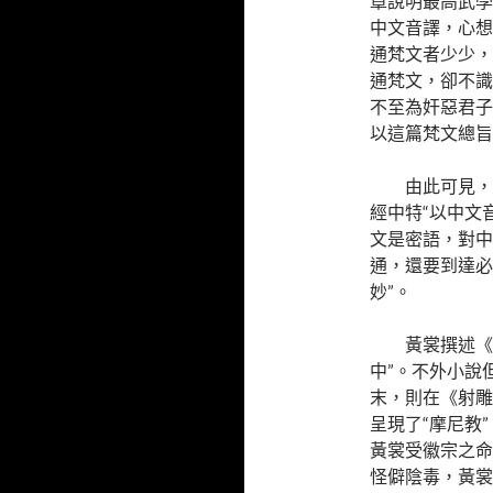
章說明最高武學
中文音譯，心想
通梵文者少少，
通梵文，卻不識
不至為奸惡君子
以這篇梵文總旨
由此可見，
經中特“以中文
文是密語，對中
通，還要到達必
妙”。
黃裳撰述《
中”。不外小說
末，則在《射雕
呈現了“摩尼教
黃裳受徽宗之命
怪僻陰毒，黃裳