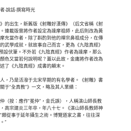
者·說話·撰寫時光
》的出生，新舊版《射雕好漢傳》（后文省稱《射
。連載版曾將作者設定為達摩祖師，此后則改為黃
摩充當作者，除了斟酌到他的禪宗鼻祖成分，在傳
的武學成就，就故事自己而言，更為《九陰真經》
”預設伏筆。不外若《九陰真經》作者為達摩，那么
顏色又當若何說明呢？蓋以此故，金庸將作者改為
述了《九陰真經》成書的顛末。
人，乃是活潑于北宋早期的有名學者。《射雕》書
關于“全真教”》一文，略及其人業績：
仲（按：應作“冕仲”，金氏誤），人稱演山師長教
，高宗建炎三年卒，年八十七。《演山師長教師神
“頗從事于延年攝生之術。博覽道家之書，往往深
。”