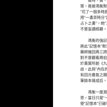
彼時，黃、
策，竟被馮衡默
“花了一個多時
用“一盞茶時分
占卜之書”，她
不曾妄讀經籍，
馮衡的強記
將此“記憶本”
藥師幾回再三誇
對不曾觀看周伯
於黃裳所創《九
歧，此與“內在
有回元養氣之類
筆錄本達成后，
馮衡一度測
思，當日只是“
使“記憶本”已破