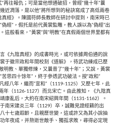
式”再往報仇；可是當他想通破招，曾經“幾十年”曩
幾近凋落，是以他“將所想到的秘訣寫成了高低兩卷
陰真經》。陳國符師長教師在研討中提到，南宋時已
“偽經”，假托是前代黃裳監雕，教人誤以為“偽經”出
。這般看來，“黃裳”與“明教”在真假兩個世界里都有
言《九陰真經》的成書時光，或可依據周伯通的說
裳于徽宗政和年間校刻《道躲》，待武功練成已歷
不敵明教、單獨修煉，又曩昔了“幾十年”；又說，黃裳
“苦思四十馀年”，終于參透武功破法。按“政和”
8）凡經八年，繼而“宣和”（1119-1125）又歷七年，此
兩年（1126-1127）而北宋亡。由此推知，《九陰真
康亂后，大約在南宋紹興年間（1131-1162）。
于南宋建炎三年（1129）卒，誠難見證經籍的出
八十七歲遐齡，且親歷世變，這或許又為其小說抽
功年夜成，并熬逝世敵手、獨孤求敗，尋得必定現