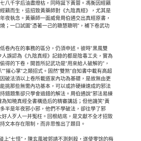
七八千字后油盡燈枯，同時誕下黃蓉。馮衡因經籍
經籍而生，這招致黃藥師對《九陰真經》，尤其是
年夜執念。黃藥師一面威脅周伯通交出真經原書，
燒；一口試圖“憑著一己的聰慧聰明”，補下卷武功
低卷內在的事務的區分，仍須申述。彼時“黑風雙
令人誤認為《九陰真經》記錄的都是陰毒工夫，實為
偷得的下卷，開首所記武功是“用來給人破解的”，
爪”“摧心掌”之類招式。固然“雙煞”自知書中載有高超
因破法須以上卷所載道家內功為基礎，是故無由更
能挑那些無需內功基本，可以或許硬練速成的邪法
持錯題集卻只學會過錯的解法。周伯通說“邪法易練
確為知曉真經全書構造后的精審講話；但他譏笑“黃
多半是年夜邪小邪，他們不學破法，卻往學了邪
大好人歹人一并冤枉。回根結底，是文獻不全才招致
持文本存在限制，而非思惟出了題目。
”碰上“七怪”，陳玄風被郭靖不測刺殺，遂使零馀的梅