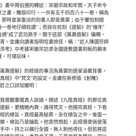
》書中周伯通的轉述：宋徽宗政和年間，天子命令
家之書，雕版印行，一共有五千四百八十一卷，稱為
，那時皇家委派的刻書人即是黃裳；由于懼怕刻錯
卷一卷地仔細校讀”；而就在校刻《道躲》的“幾年”
自通”成了武功高手。關于這部《萬壽道躲》編輯、
青，金庸向讀者指明唸書途徑，稱：“近人陳國符師
流考》中考據宋徽宗訪求全國道教遺書刻板的顛末
實，可堪玩味。
萬壽道躲》的經過的事況為黃裳的道家涵養背書，
真經》中“梵文”的設定。金庸在新修版《射雕》
匠之口詳加闡明：
我曾聽重陽真人說過。撰述《九陰真經》的那位高
道躲，更精曉內典，識得梵文。他撰完真經，下卷
經的總旨，真經最高秘奧，全在總旨之中，後面一
鎖，總旨乃是鑰匙。他突然想起，此經借使倘使落
手中，持之以橫行全國，無人制他得住。但若將這