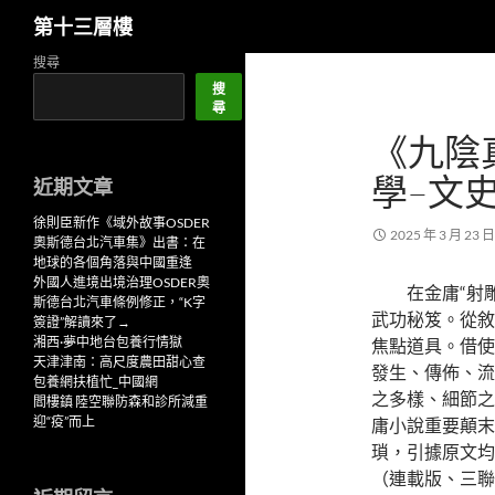
搜
第十三層樓
尋
跳
搜尋
至
搜
尋
主
《九陰
要
內
學–文
近期文章
容
徐則臣新作《域外故事OSDER
2025 年 3 月 23 日
奧斯德台北汽車集》出書：在
地球的各個角落與中國重逢
外國人進境出境治理OSDER奧
在金庸“射
斯德台北汽車條例修正，“K字
武功秘笈。從敘
簽證”解讀來了→
湘西·夢中地台包養行情獄
焦點道具。借使
天津津南：高尺度農田甜心查
發生、傳佈、流
包養網扶植忙_中國網
之多樣、細節之
閻樓鎮 陸空聯防森和診所減重
迎“疫”而上
庸小說重要顛末
瑣，引據原文均
（連載版、三聯