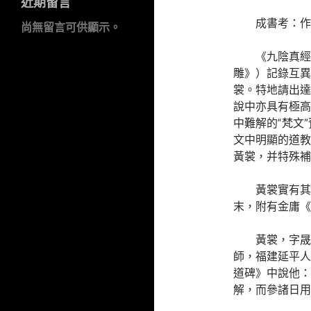
近期留言
成書考：作
尚無留言可供顯示。
《九陰真經
雕》）記錄互異
裳。特地請出達
說中亦具有極高
中難解的“梵文
文中明顯的道教
黃裳，并特殊補
黃裳實有其
末，附有金庸《
黃裳，字晟
師，福建延平人
道碑》中說他：
解，而參諸日用