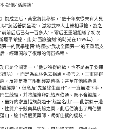
·記憶·“活經籍”
》撰成之后，黃裳將其秘躲，“數十年來從未有人見
何以“忽活著間呈現”，激發武林人士競相爭搶，為之
“前前后后已有一百多人”。爾后王重陽組織了初次
新垣平考據，此次“西嶽論劍”的時光在1195年），
國第一的武學秘籍”終極被“武功全國第一”的王重陽支
后，經籍開啟了復雜的傳衍過程。
功已是全國第一，“他要獲得經籍，也不是為了要練
郭靖語），而是為武林免去禍患。換言之，王重陽得
經，反卻是為了限制經籍傳播；甚至在他臨逝世
焚毀經籍”，但念及“先輩終生血汗”，一直無法下手，
門生練經，并將經籍拜託給周伯通。既不舍毀經，
，最好的處置措施莫過于“躲諸名山”——此謂躲于淺
，性質介于毀棄與庋躲之間。此后便演出了周伯通
蕩山，途中偶遇黃藥師、馮衡佳耦的橋段。