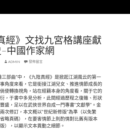
真經》文找九宮格講座獻
史–中國作家網
ADMIN
發佈留言
雕三部曲”中，《九陰真經》是掀起江湖風云的第一
事角度來看，它是銜接江湖兒女、推進情節成長的
倘使轉換視角，站在經籍本身的角度看，關于它的
衍，于書中多見分析，此間經過歷程之復雜、形狀
豐盛，足以在武俠世界自成一門專書“文獻學”。金
兩次修訂，本文概以“世紀新修版”為準（以免繁
省略頁碼），在要害情節上則酌情對比舊有版本
版），以顯示文本異動之細節。