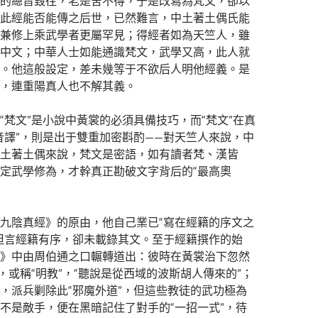
的總旨毀往，老是舍不得，于是改寫為梵文，卻以
此經能否能傳之后世，已然難言，中土著土偶氏能
兼修上乘武學者更屬罕見；得經者如為天竺人，雖
中文；中華人士如能通識梵文，武學又高，此人就
。他這般設定，差未幾等于不欲后人明他經義。是
，連重陽真人也不解其義。
“梵文”是小說中黃裳的必須具備技巧，而“梵文”在真
音譯”，則是出于雙重加密斟酌——對天竺人來說，中
土著土偶來說，梵文是密語，如有讀者梵、漢皆
定武學修為，才幹真正勘破文字背后的“最高奧
九陰真經》的原由，他自己業已“寫在經籍的序文之
但言經籍有序，卻未載錄其文。至于經籍撰作的始
》中由周伯通之口輾轉道出：彼時在黃裳治下忽然
”，或稱“明教”，“聽說是從西域的波斯胡人傳來的”；
，派兵剿除此“邪魔外道”，但這些教徒的武功極為
不是敵手，便在黑暗記住了對手的“一招一式”，待