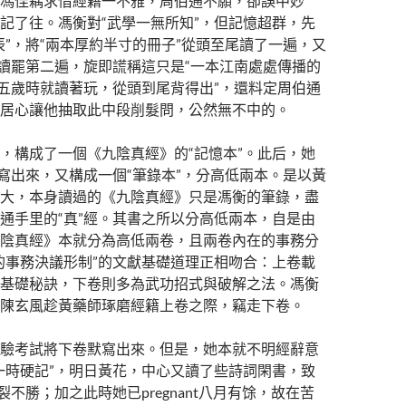
馮佳耦求借經籍一不雅，周伯通不願，卻誤中妙
記了往。馮衡對“武學一無所知”，但記憶超群，先
辰”，將“兩本厚約半寸的冊子”從頭至尾讀了一遍，又
”讀罷第二遍，旋即謊稱這只是“一本江南處處傳播的
“五歲時就讀著玩，從頭到尾背得出”，還料定周伯通
居心讓他抽取此中段削髮問，公然無不中的。
，構成了一個《九陰真經》的“記憶本”。此后，她
默寫出來，又構成一個“筆錄本”，分高低兩本。是以黃
大，本身讀過的《九陰真經》只是馮衡的筆錄，盡
通手里的“真”經。其書之所以分高低兩本，自是由
陰真經》本就分為高低兩卷，且兩卷內在的事務分
的事務決議形制”的文獻基礎道理正相吻合：上卷載
基礎秘訣，下卷則多為武功招式與破解之法。馮衡
陳玄風趁黃藥師琢磨經籍上卷之際，竊走下卷。
驗考試將下卷默寫出來。但是，她本就不明經辭意
一時硬記”，明日黃花，中心又讀了些詩詞閑書，致
裂不勝；加之此時她已pregnant八月有馀，故在苦