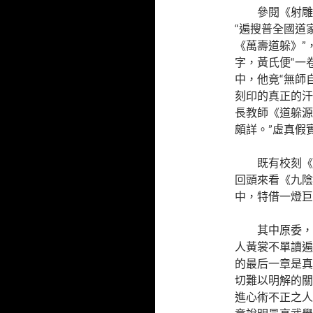
參閱《射雕
“遍搜普全國道
《萬壽道躲》”
字，黃氏便“一
中，他竟“無師
刻印的真正的汗
長教師《道躲源
頗詳。”虛真假
既有校刻《
回頭來看《九陰
中，特借一燈巨
其中原委，
人黃裳不單讀遍
的最后一章是真
切難以明解的關
進心術不正之人