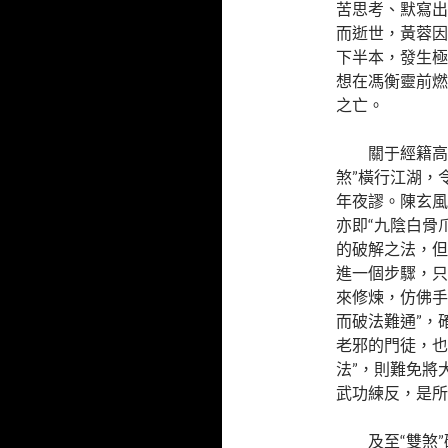
苦思考、默寫出
而逝世，黃蓉因
下半本，發生極
想在馮衡靈前燃
之亡。
關于經籍高
煞”橫行江湖，
年夜謬。陳玄風
亦即“九陰白骨
的破解之法，但
進一個步驟，只
來修煉，仿佛手
而破法難通”，
老邪的門徒，也
法”，則難免將
武功練反，是所
及至“雙煞