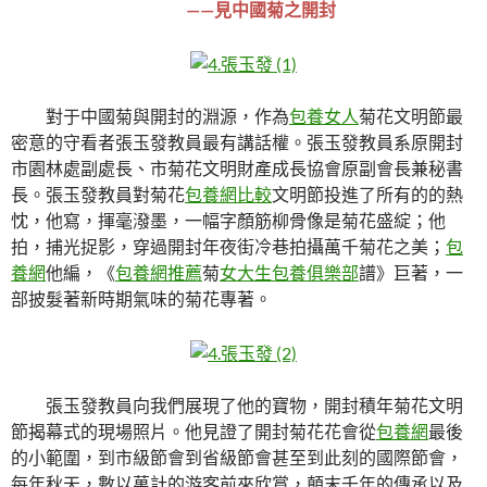
——見中國菊之開封
對于中國菊與開封的淵源，作為
包養女人
菊花文明節最
密意的守看者張玉發教員最有講話權。張玉發教員系原開封
市園林處副處長、市菊花文明財產成長協會原副會長兼秘書
長。張玉發教員對菊花
包養網比較
文明節投進了所有的的熱
忱，他寫，揮毫潑墨，一幅字顏筋柳骨像是菊花盛綻；他
拍，捕光捉影，穿過開封年夜街冷巷拍攝萬千菊花之美；
包
養網
他編，《
包養網推薦
菊
女大生包養俱樂部
譜》巨著，一
部披髮著新時期氣味的菊花專著。
張玉發教員向我們展現了他的寶物，開封積年菊花文明
節揭幕式的現場照片。他見證了開封菊花花會從
包養網
最後
的小範圍，到市級節會到省級節會甚至到此刻的國際節會，
每年秋天，數以萬計的游客前來欣賞，顛末千年的傳承以及