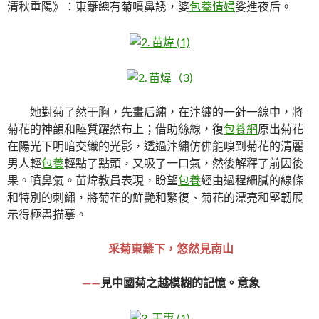
清秋重陽》：東籬總有菊噴鼻誘，婆
包養情婦
娑進夜后。
她對菊了然于胸，先畫后繡，在汴繡的一針一線中，將
菊花的神韻和睦質躍然布上；借助絲線，復
包養網
原出菊花
在陽光下明暗交織的光影，透過汴繡仿佛能嗅到菊花的清麗
男人輕
包養
輕點了點頭，又吸了一口氣，然後解釋了前因後
果。噴鼻氣。苗煒教員表現，盼望
包養
經由過程細膩的線條
和特別的刺繡，將菊花的鮮艷和繁復、菊花的漂亮和堅韌展
示得極盡描摹。
采菊東籬下，悠然見南山
——
見中國菊之越模糊的記憶。意象