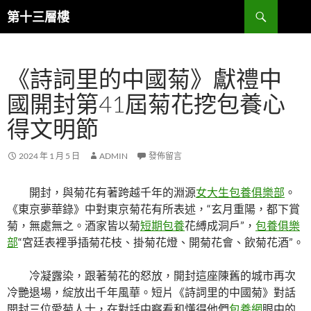
跳
搜
第十三層樓
至
尋
主
要
​《詩詞里的中國菊》獻禮中
內
容
國開封第41屆菊花挖包養心
得文明節
2024 年 1 月 5 日
ADMIN
發佈留言
開封，與菊花有著跨越千年的淵源
女大生包養俱樂部
。
《東京夢華錄》中對東京菊花有所表述，“玄月重陽，都下賞
菊，無處無之。酒家皆以菊
短期包養
花縛成洞戶”，
包養俱樂
部
“宮廷表裡爭插菊花枝、掛菊花燈、開菊花會、飲菊花酒”。
冷凝露染，跟著菊花的怒放，開封這座陳舊的城市再次
冷艷退場，綻放出千年風華。短片《詩詞里的中國菊》對話
開封三位愛菊人士，在對話中察看和懂得他們
包養網
眼中的