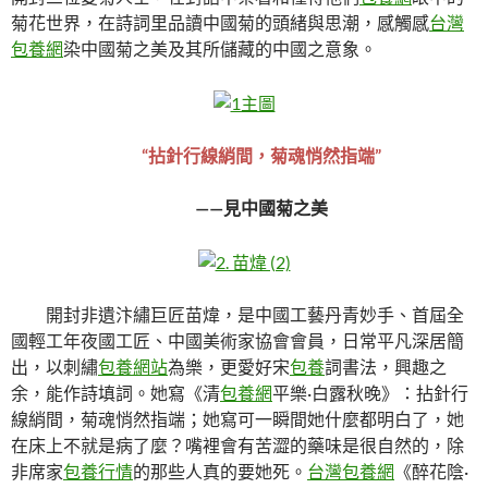
菊花世界，在詩詞里品讀中國菊的頭緒與思潮，感觸感
台灣
包養網
染中國菊之美及其所儲藏的中國之意象。
“拈針行線綃間，菊魂悄然指端”
——見中國菊之美
開封非遺汴繡巨匠苗煒，是中國工藝丹青妙手、首屆全
國輕工年夜國工匠、中國美術家協會會員，日常平凡深居簡
出，以刺繡
包養網站
為樂，更愛好宋
包養
詞書法，興趣之
余，能作詩填詞。她寫《清
包養網
平樂·白露秋晚》：拈針行
線綃間，菊魂悄然指端；她寫可一瞬間她什麼都明白了，她
在床上不就是病了麼？嘴裡會有苦澀的藥味是很自然的，除
非席家
包養行情
的那些人真的要她死。
台灣包養網
《醉花陰·