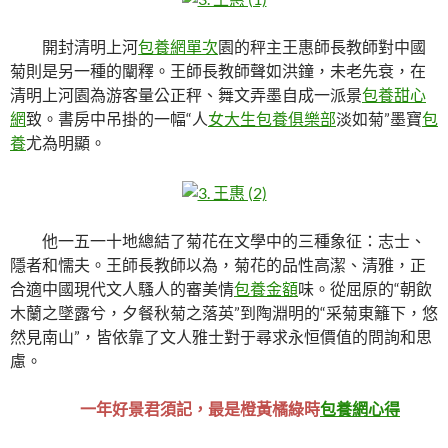
開封清明上河
包養網單次
園的秤主王惠師長教師對中國
菊則是另一種的闡釋。王師長教師聲如洪鐘，未老先衰，在
清明上河園為游客量公正秤、舞文弄墨自成一派景
包養甜心
網
致。書房中吊掛的一幅“人
女大生包養俱樂部
淡如菊”墨寶
包
養
尤為明顯。
他一五一十地總結了菊花在文學中的三種象征：志士、
隱者和懦夫。王師長教師以為，菊花的品性高潔、清雅，正
合適中國現代文人騷人的審美情
包養金額
味。從屈原的“朝飲
木蘭之墜露兮，夕餐秋菊之落英”到陶淵明的“采菊東籬下，悠
然見南山”，皆依靠了文人雅士對于尋求永恒價值的問詢和思
慮。
一年好景君須記，最是橙黃橘綠時
包養網心得