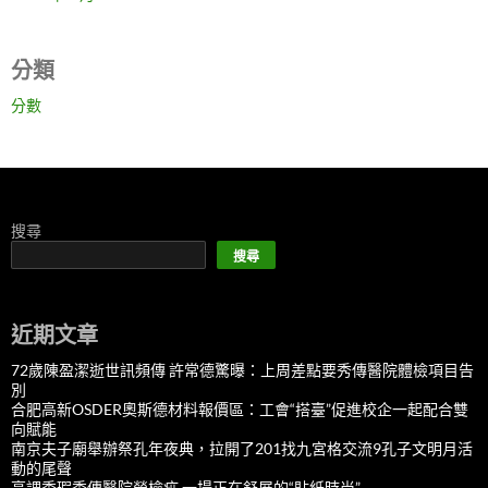
分類
分數
搜尋
搜尋
近期文章
72歲陳盈潔逝世訊頻傳 許常德驚曝：上周差點要秀傳醫院體檢項目告
別
合肥高新OSDER奧斯德材料報價區：工會“搭臺”促進校企一起配合雙
向賦能
南京夫子廟舉辦祭孔年夜典，拉開了201找九宮格交流9孔子文明月活
動的尾聲
高調秀瑕秀傳醫院勞檢疵 一場正在舒展的“貼紙時尚”