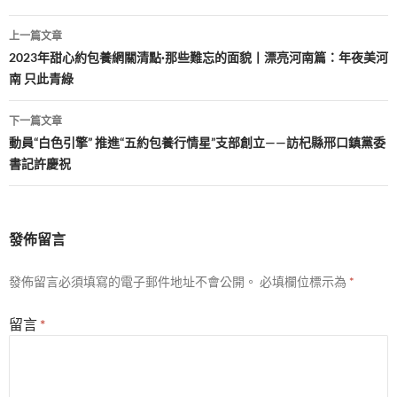
文
上一篇文章
章
2023年甜心約包養網關清點·那些難忘的面貌丨漂亮河南篇：年夜美河
南 只此青綠
導
覽
下一篇文章
動員“白色引擎” 推進“五約包養行情星”支部創立——訪杞縣邢口鎮黨委
書記許慶祝
發佈留言
發佈留言必須填寫的電子郵件地址不會公開。
必填欄位標示為
*
留言
*