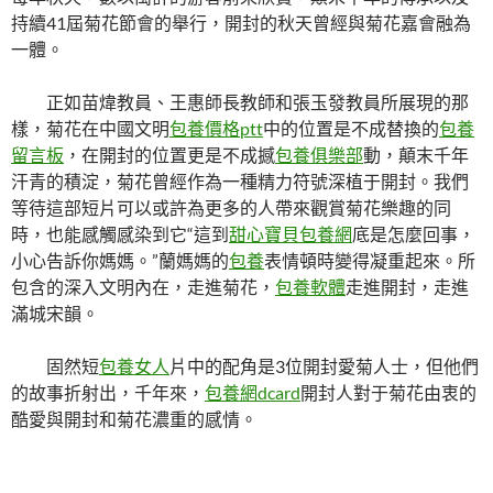
持續41屆菊花節會的舉行，開封的秋天曾經與菊花嘉會融為
一體。
正如苗煒教員、王惠師長教師和張玉發教員所展現的那
樣，菊花在中國文明
包養價格ptt
中的位置是不成替換的
包養
留言板
，在開封的位置更是不成撼
包養俱樂部
動，顛末千年
汗青的積淀，菊花曾經作為一種精力符號深植于開封。我們
等待這部短片可以或許為更多的人帶來觀賞菊花樂趣的同
時，也能感觸感染到它“這到
甜心寶貝包養網
底是怎麼回事，
小心告訴你媽媽。”蘭媽媽的
包養
表情頓時變得凝重起來。所
包含的深入文明內在，走進菊花，
包養軟體
走進開封，走進
滿城宋韻。
固然短
包養女人
片中的配角是3位開封愛菊人士，但他們
的故事折射出，千年來，
包養網dcard
開封人對于菊花由衷的
酷愛與開封和菊花濃重的感情。