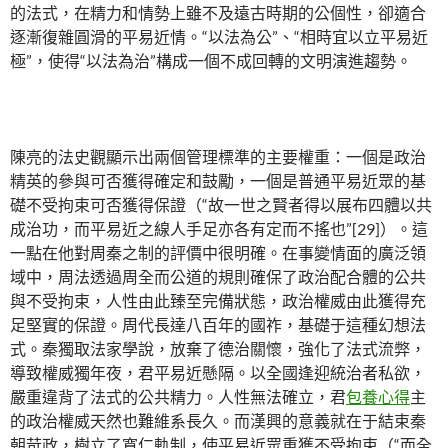
的法式，在精力和情勢上雖不及遠古時期的公個性，卻適合
逐漸復雜圓滑的平易近情。“以法為公”、“相時宜以立平易近
極”，使得“以法為治”構成一個不成回轉的文明演進趨勢。
陳亮的法史觀顯示出兩個管理標準的主要權重：一個是政治
精英的參與可否獲得確定和鼓勵，一個是普通平易近眾的基
礎不受拘束可否獲得保證（“故一世之賢者得以展布四體以共
成治功，而平易近之線人手足亦各有定而不搖也”[29]）。這
一點在他對周秦之制的評價中很明確。在事變情面的廣泛領
域中，周法透過周全而公道的規則確保了政治配合體的公共
與不受拘束，人性由此臻至完備狀態，政治權威由此獲得充
足堅實的保證。周代長達八百年的國祚，基礎于這種幻想法
式。秦獨取法家學說，放棄了德治關懷，強化了法式流弊，
導致權威獨年夜，君平易近懸隔。以全國逢迎統治者私欲，
嚴重違背了法式的公共精力。人性無法確立，君
包養心得
主
的政治權威天然也難維系長久。而漢興的意義就在于結束秦
朝苛政，樹立了寬仁軌制，使平易近眾重獲不受拘束（“而全