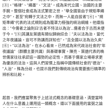
[③]。“格律”、“繩墨”、“文法”，成為宋代立國、治國的主要
手腕。整個社會成為法式繁密之世，“舉全國皆由于規矩準繩
之中”，甚至“宛轉于文法之中，而無一人能自拔者”[④]。“規
矩準繩”代表的法式規則成為籠罩力極強的統治綱維。他還指
出：“今儒者之論則曰‘古者不恃法以為治’…儒者合于古而未便
于今。”[⑤]其講友葉適有類似歸納綜合：“夫以法為治，當代
之年夜議論，豈可不熟講而詳知也”，“且全國以法為治久矣”
[⑥]。“以法為治”，在水心看來，已然成為宋代政治社會的“年
夜議論”（群體主要共識）與基礎事實。陳亮、葉適代表的晚
世儒家往往承認這一趨勢的必定性，而基于儒家立場尋求更
為優良的法治。這與人們習慣上指稱中國傳統社會的“德治”、
“人治”，殊為分歧，也提示我們對傳統政治有需要進行精準的
辨析和比較。
起首，我們應當聚焦于上述法式概念的基礎意涵，清楚當時
人在什么意義上運用這一類概念。還以下面援用的富弼之論