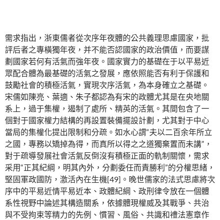
需求指出，浙東儒者從次序年夜體的公共義理思慮國家，批
評后者之專橫獨年夜，并不能否認國家的政治價值，而要謀
劃國家若何有活氣而強年夜。國家實力的基礎在于以平易近
眾配合體為最基礎的活氣之發展，應依照能否有利于保護和
鼓勵社會的積極活氣，實現次序活氣，為本身確立之基礎。
宋儒如陳亮、葉適、朱子都認為有宋的政體尤其是在央地關
系上，過于集權，遏制了處所、精英的活氣。其間包含了一
個對于國家權力結構的再設置裝備擺設計劃，尤其對于中心
當局的集權化提出限制和分疏。如水心謂“夫以二百余年所立
之國，專務以矯掉為得，而真所以得之之道獨棄置而未講”，
對于疏導發展社會活氣反倒沒有積極正面的軌制關懷，需求
采用“正其紀綱，明其內外，分劃委任而責勝利”的分權思緒，
堅固軍政國防，激活內在生機[49]。晚世儒家的法式思慮將次
序中的平易近情平易近本、政體紀綱、政刑律令放在一個體
系性視野中論述其構造關系，依據體現權威及其戰爭、共治
與不受拘束等精力的先例、慣習、風俗、共識和禮法憲章作