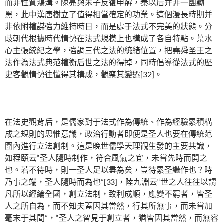
而非性質鴻溝。陳亮與朱子反復申辯，秦以后并非一團黝
黑，此中漢唐樹立了值得相當確定的功業。這個漫長時期并
非依附權謀強力維持時日，而是處于法式不完美的狀態。分
歧朝代根據時代情勢在法式規模上也構成了各自特點。葉水
心主張統紀之學，強調三代之法的統緒位置，把堯舜圣王之
法作為法式典范權衡后世之法的得掉，同時倡導從法式的歷
史客觀情勢往懂得其構成，觀察其變遷[32]。
在法史觀背后，是儒家對于法式作為傳統、作為經驗累積構
成之規則的思惟意識，政治行動者即便是圣人也要在傳統范
圍內進行立法創制。這是晚世儒學天理觀生發的主要共識，
如程頤云“圣人隨時制作，符合風氣之宜，未嘗先時而開之
也。若不待時，則一圣人足以盡為矣，豈待累圣繼作也？時
乃事之端，圣人隨時而為也”[33]，陸九淵云“世之人往往以謂
凡所以經綸全國，創立法制，致利成順，應變不窮者，皆圣
人之所自為，而不知夫蓋因其當然，行其所無事，而未嘗加
毫末于其間”，“圣人之智見于創立者，猶皆因其當然，而無容