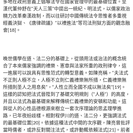
多地在政刑意義上倡導法令在國家管理中的最基礎位置。至
漢代董仲舒在“天人三策”中提出一統紀、明法式，以儒家政治
精力改革秦漢政制，而以往研討中國傳統法令思惟者多重視
經義決獄、《唐律疏議》“以禮進法”等司法刑獄方面的觀念融
會[18]。
晚世儒學在道、法二分的基礎上，從頭用法或治法的概念統
合了本來儒家強調的禮樂、憲章與法家所重的政刑律令，這
一進展可以說具有思惟范式的轉型意義。如陳亮稱，“夫法式
不正則人極不立，人極不立則仁義禮樂無所措，仁義禮樂無
所措則圣人之用息矣”，“人性立而全國不成以無法矣”[19]。
這樣的認知把法式晉陞到了基礎文明規則（“人極”）的高度，
并且以法式為最基礎來解釋傳統仁義禮樂的安頓和功能。這
與從人的心性品德根源來樹立一套次序理論的思孟理學進
路，已年夜紛歧樣。相對程伊川的道、法二分，更強調法式
的最基礎位置[20]。依據這種法式中間的次序觀，陳亮曾批評
當時儒者，或許反對關注法式，或許動輒依賴法式[21]。前者