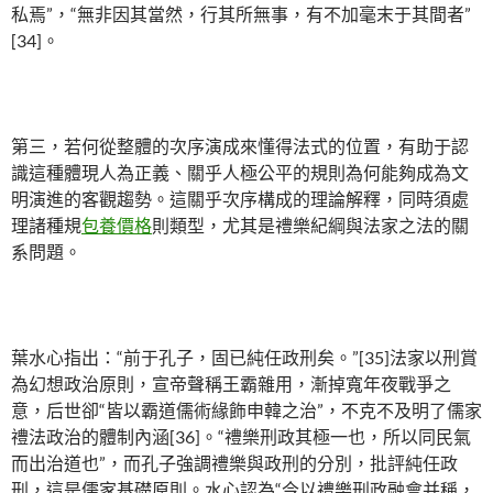
私焉”，“無非因其當然，行其所無事，有不加毫末于其間者”
[34]。
第三，若何從整體的次序演成來懂得法式的位置，有助于認
識這種體現人為正義、關乎人極公平的規則為何能夠成為文
明演進的客觀趨勢。這關乎次序構成的理論解釋，同時須處
理諸種規
包養價格
則類型，尤其是禮樂紀綱與法家之法的關
系問題。
葉水心指出：“前于孔子，固已純任政刑矣。”[35]法家以刑賞
為幻想政治原則，宣帝聲稱王霸雜用，漸掉寬年夜戰爭之
意，后世卻“皆以霸道儒術緣飾申韓之治”，不克不及明了儒家
禮法政治的體制內涵[36]。“禮樂刑政其極一也，所以同民氣
而出治道也”，而孔子強調禮樂與政刑的分別，批評純任政
刑，這是儒家基礎原則。水心認為“今以禮樂刑政融會并稱，