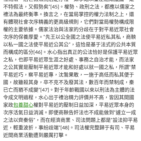
不特假法，又假勢矣”[45]。權勢、政刑之法，都應以儒家之
禮法為最終衡準。換言之，在當局掌控的權力法制之上，還
有體現社會次序精義的更高級規則，它們對當局權勢構成限
權的主要依據。儒家法治與法家的分歧在于對平易近眾社會
次序的保養厚愛。“先王以公全國之法使平易近私其私，商鞅
以私一國之法使平易近公其公”，這恰是基于法式的公共本質
而構成的區分[46]。水心指出真正的公法恰好是保護平易近眾
之私，也即平易近眾生涯之好處、事務之自治才能，而法家
之公其實是壓制平易近眾才能和好處以就一國之私，所謂“禁
平易近巧，察平易近專，沈鷙果敢，一施于高低而私其便于
國，故雖殺其身，卒不克不及廢其法，數百年而禁制成，秦
已亡而猶不成變”[47]。對于年齡戰國以來以刑法為主體的法
令成文明過程，水心出于禮治精力評價并不高，皆因其間國
家政
包養甜心
權對平易近的壓制日益加深，平易近眾本身的
次序活氣日益消滅。即便商鞅告奸法也不成能做到“遽立一成
之法以齊秦俗”，而在經濟商業、司法問題上都是“設法抑平易
近，輕重波折，事紛歧端”[48]。司法權完整歸于有司、平易
近間商業活動遭到嚴厲打擊。