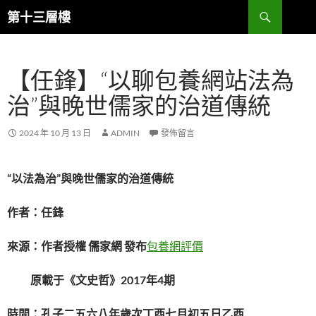
跳
搜
第十三層樓
至
尋
主
要
【任鋒】“以聊包養網站法為
內
容
治”與晚世儒家的治道傳統
2024 年 10 月 13 日
ADMIN
發佈留言
“以法為治”與晚世儒家的治道傳統
作者：任鋒
來源：作者授權 儒家網 發布
包養網評價
原載于《文史哲》2017年4期
時間：孔子二五六八年歲次丁酉七月初五日乙酉