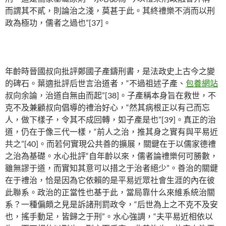
而謂其不貳，則論治之淺，莫甚于此。其終禮樂不消而以刑
政為極功，儒者之過也”[37]。
年齡時晉國叔向批評鄭國子產鑄刑書，是法政史上古今之變
的碑石。葉適批評后世言治道者，“不過祖述子產、
包養網站
叔向余論，治道自無由而起”[38]。子產稱本身旨在救世，不
克不及兼顧叔向倡導的禮治好心，“然其病根正以有己而忘
人，做下樣子，令其不成回轉，如子產是也”[39]。真正的治
道，仍在于像三代一樣，“前人之治，推其身之實有與平易近
共之”[40]。而若何實現公共善的擴展，關鍵在于以儒家德禮
之治為基礎。水心批評“自年齡以來，儒者論禮樂何可勝數，
雖無謬于道，而實知其意可以措之于治者絕少”。善治的關鍵
在于禮治，恰是因為它依賴的是平易近眾社會生涯的內在彼
此聯系。政治的正當性也基于此，當局靠什么來維系統治關
系？一種偏頗之見是訴諸刑罰政令，“后世為上之不克不及安
也，搖手動足，皆歸之于刑”。水心強調，“夫平易近相依以