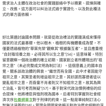
需求治人主體在政治社會的實踐脈絡中予以積累、提煉與確
立、改進。這方面可以糾治法式過于實證化、以及對此種法
式的單方面依賴。
好比葉適討論國本問題，就是從政治禮法的實踐演成來懂得
國家的法式最基礎。他以樹木、植樹的有機體養成為譬，不
僅要透過植物的“華葉充榮”觀察其“根據盤互者”，並且應重視
“自封殖培養之始，必得其所以生之意”[56]。這意味著，特別
留意觀察一個政治體的確立初期、國家創立者所體現出的“祖
宗之意”（未必完整成文明為制訂法）。這個意義上的國本自
覺，關系該政治體的興衰，“繼世而有全國，此中才者固能守
祖宗之意，其賢圣者則增益祖宗之意，其好謀而寡德者徒以
變亂祖宗之意，而昏童不肖者則又不知祖宗之意。故其為興
亡治亂，皆可考而無疑”[57]。基于對宋代政治慣例禮俗的綜
合提煉，他將禮臣與恤刑視為國本，后者特別掌握到社會經
濟次序
包養網單次
對于刑律的約束。這一點是單純制訂法心
智無法涵蓋的[58]。管理全國國家依賴于對政治歷史經驗的深