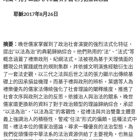
耶穌2017年8月26日
摘要：
晚世儒家掌握到了政治社會演變的強烈法式化特征，
提出“以法為治”的典範歸納綜合。他們熟用的“法”、“法式”等
概念涵蓋了禮樂政刑、紀綱法式。法被視為基于天理情面的
體現公共實踐感性的規則集群，并依據文明演進經驗衍生出
了一套法史觀，以三代之法與后世之法的張力顯示出傳統基
礎上的因承損益機理。而基于禮與政刑的辨析，葉適等人為
禮樂優先的儒家法傳統強化了社會理論的闡釋維度，推進了
社會次序與政刑之治的反思。依據治人與治法的關系，晚世
儒家還更換新的資料了對于政治類型的理論歸納綜合，承認
“以法為治”、“以法為定”的客觀性，從禮法與共治雙重主體意
義上強調治人的積極性，警戒“任法”形式的偏頗。這種法式中
間、禮法本位的儒家治道論，尋求一種優良的法治型態，為
我們從頭懂得中華法系的法治資源供給了主要視角，也無益