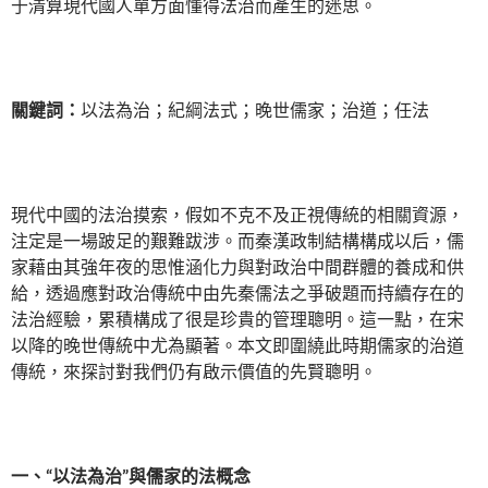
于清算現代國人單方面懂得法治而產生的迷思。
關鍵詞：
以法為治；紀綱法式；晚世儒家；治道；任法
現代中國的法治摸索，假如不克不及正視傳統的相關資源，
注定是一場跛足的艱難跋涉。而秦漢政制結構構成以后，儒
家藉由其強年夜的思惟涵化力與對政治中間群體的養成和供
給，透過應對政治傳統中由先秦儒法之爭破題而持續存在的
法治經驗，累積構成了很是珍貴的管理聰明。這一點，在宋
以降的晚世傳統中尤為顯著。本文即圍繞此時期儒家的治道
傳統，來探討對我們仍有啟示價值的先賢聰明。
一、“以法為治”與儒家的法概念