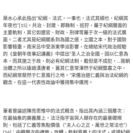
葉水心承此指出“紀綱、法式，一事也，法式其細也，紀綱其
年夜也”[15]。共治、封建、郡縣制、巡狩，屬于紀綱層面的
主要軌制，其它如選官、財政、刑律等屬于次一級的法式層
面。二者尤其是紀綱關系到為國之道，立國之本，對于國勢
影響極重。南宋呂中受浙東學派影響，在總結宋代政治經驗
的《皇朝年夜事記講義》中提出“圣人之治全國，固以仁意為
本，而其施之于政，則必有紀綱法制，截但是不成犯，…我朝
治體之所以遠過漢唐者，蓋其仁意常渾然于紀綱整肅之中，
而紀綱常粲然于仁意風行之地。”宋儒治道仁義與治法紀綱的
觀念，在這一代表性政論中獲得集中運用。
筆者曾論述陳亮思惟中的法式概念，指出其內涵三個層次：
在最抽象的廣義層上，法泛指宇宙與人類存在的最基礎規
則，包括了仁義等焦點價值（“夫人心之正，萬世之常法也”）
[16]；中觀層次指禮樂、政體、軌制意義上的法式，或謂紀綱