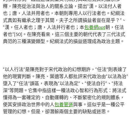
釋，陳亮從治法與治人的關系立論，提出“漢，以法付人者
也；唐，人法并用者也，本朝則專用人以行法者也。紀綱法
式真如有繼承之理于其間，夫子之所謂損益者豈在是乎？”、
“漢，任人者也；唐，人法并行者也；本
包養網ppt
朝，任法
者也”[50]。在陳亮看來，這三個主要的朝代代表了三代法式
典范的三種演變類型。紀綱法式的損益道理成為政治主題。
“以人行法”是陳亮對于宋代政治的幻想期許，“任法”則表達了
他的現實判斷。陳亮、葉適等人都批評宋代政治由“以法為治”
墮入了“任法”誤區，表現為“以法為定”、“使法自行”、“持法
深”等問題。它集中指這樣一種法政心智和行為形式：將法式
懂得為一套確定的、自動運轉的、不斷緊密化的規則體系，
使其安排政治世界中的人
包養管道
與事。這似乎是一種公平
管理的幻想。但是，卻潛躲兩個主要的缺點或迷思。