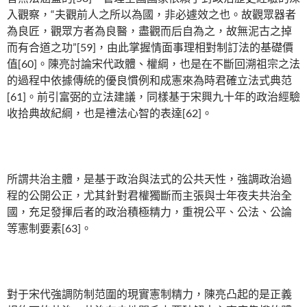
入觀察，“夫觀前人之所以為國，非必遽效之也。故觀眾器者
為良匠，觀眾方者為良醫，盡觀而后自為之，故無泥古之掉
而有合道之功”[59]，由此掌握情面事理相對制訂法的基礎價
值[60]。陳亮討論宋代政體、權綱，也是在不斷回溯祖宗之法
的過程中依據傳統的優良慣例和成憲來為時君確立法式典范
[61]。前引富弼的立法建議，同樣基于宋興九十年的政治經驗
收拾典故紀綱，也是禮法心智的表達[62]。
所謂共治主體，是基于政治與法式的公共天性，強調政治過
程的公開公正，尤其針對君權獨斷而主張與士年夜夫共治全
國，充足發揮后者的政治積極精力，重視公平、公法、公論
等憲制要素[63]。
對于宋代強調防制范圍的現實憲制精力，陳亮凸起的是正義