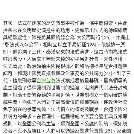
其次，法式在儒家的歷史敘事中被作為一條中間線索，由此
提醒它在文明歷史演進中的功用，更顯示出法式的傳統維度
與經驗感性。陳亮將其歸納綜合為“大公而時行”[25]，并提出
“彰法式以存公平，相時宜以立平易近極”[26]。依據這一原
則，他追溯了三代、秦漢以來的法式演進。遠古時期為法式
雛形階段，人類處于無邪未掉的初平易近社會，天性淳樸，
法式簡要。政治領袖由國民根據才幹和品德標準配合推選與
認可，體現出國民直接參與政治事務的公共精力[27]。到了三
代，禮樂刑政等
台灣包養
法式構成君道最基礎，最高領導的
產生經過了從禪讓制到世襲制的過渡，走向周代宗法分封軌
制。相應于紛繁復雜的平易近情，世襲制樹立一個明確的權
威中間，消弭了人們對于最高權位的種種覬覦，使政治社會
免于潛在的爭奪動蕩。法式樹立的權威及戰爭，合適全國公
共精力的需求。在管理中，這種權威次序要合適五典五常等
規則，以全國公利為主旨，遭到全國人公議的制約。假如統
治者不克不及勝任，人們可以通過反動進行置換[28]。家全國