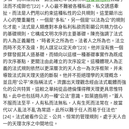
法而不成御也”[22]。人心最不難被各種私欲、私交誘惑牽
扯，而法是人們用以約束這種私性的公共規則。這里顯示出
人心的雙重屬性，一個是“多私”，另一個是“以法為公”的規則
化才能。法式是人類應對本身私利私欲而彰顯公共精力信心
的基礎規則，它構成文明次序的主要基礎。陳亮強調了法式
的人為正義屬性，“時者天之所為也，法者人之所為也。法立
而時不克不及違，則人謀足以定天命”[23]。他并沒有進一個
步驟發掘其人道基礎，而傾向以這樣一種基礎事實作為既成
的次序基點，更關注由此確立的次序設定。這種體現人為正
義的法式規則依然以更深層次的天人合一為次序框架，并未
導致法式與天理天道的斷裂。他并不拒絕理學的天理概念，
並且用“公平”來指稱法式，流露出天理觀念經由法式載體而強
化的公共特質，這較之單純從品德倫懂得釋天理更具思惟特
點。此中也包括時人的一種“公法”意識。如葉適指明，“蓋人
不服而法至平，人有私而法無私，人有生死而法常在，故當
代以‘人亂法不亂’為常語，此所以難于任人而易于任法也”
[24]。法式被看作公正、公共、恒常的管理規則，處于天人合
一的天理次序之中間地位。