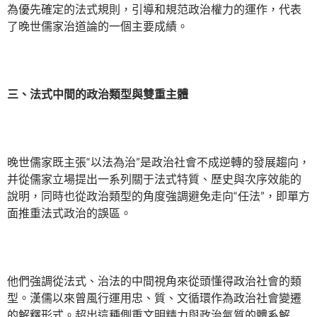
為優先確定的法式規則，引導和規范政治權力的運作，代表
了晚世儒家治道論的一個主要成績。
三、法式中間的政治類型與雙重主體
晚世儒家既主張“以法為治”是政治社會不成逆轉的發展趨向，
并從儒家立場提出一系列關于法式特質、歷史與次序效能的
說明，同時也從政治類型的角度強調避免走向“任法”，即單方
面推重法式政治的誤區。
他們強調從法式、治法的中間視角來從頭懂得政治社會的類
型。漢儒以來曾風行運用忠、質、文循環作為政治社會變遷
的解釋形式。超出這種側重文明精力與政治氣質的體系解