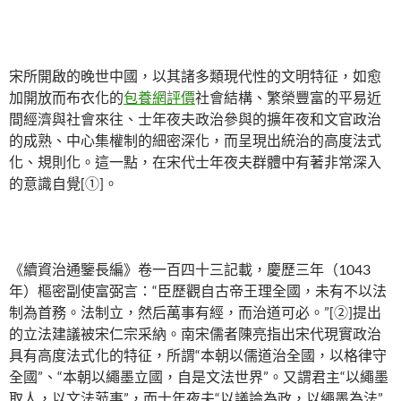
宋所開啟的晚世中國，以其諸多類現代性的文明特征，如愈
加開放而布衣化的
包養網評價
社會結構、繁榮豐富的平易近
間經濟與社會來往、士年夜夫政治參與的擴年夜和文官政治
的成熟、中心集權制的細密深化，而呈現出統治的高度法式
化、規則化。這一點，在宋代士年夜夫群體中有著非常深入
的意識自覺[①]。
《續資治通鑒長編》卷一百四十三記載，慶歷三年（1043
年）樞密副使富弼言：“臣歷觀自古帝王理全國，未有不以法
制為首務。法制立，然后萬事有經，而治道可必。”[②]提出
的立法建議被宋仁宗采納。南宋儒者陳亮指出宋代現實政治
具有高度法式化的特征，所謂“本朝以儒道治全國，以格律守
全國”、“本朝以繩墨立國，自是文法世界”。又謂君主“以繩墨
取人，以文法蒞事”，而士年夜夫“以議論為政，以繩墨為法”