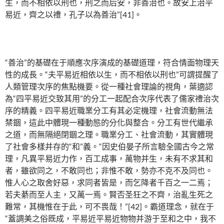
生，而不相依以刑也，刑之而后安，非善治也。故安上治平
易近，齊之以禮，孔子以為善治”[41]。
“善治”的基礎在于順應次序演成的基礎道理，符合情面物理天
性的成長。“夫平易近相依以生，而不相依以刑也”可謂提醒了
人類管理次序的焦點機要。從一種社會理論的視角，葉適認
為“四平易近交致其用”的分工一起配合次序代表了儒家禮治次
序的精義。四平易近職業分工有其必定機理，社會流動無法
禁錮，這此中體現一種動態的分化與整合。分工有世代繼承
之道，而無隔絕閉錮之理。職業分工、社會流動，其實體現
了社會多樣并存的“和”義。“因史伯晏子所言驗全國古今之常
理，凡異平易近力作，百工成事，萬物并生，未有不求其和
者，雖欲同之，不敢同也；非惟不敢，勢亦不克不及同也。
惟人心之取舍好惡，求同者皆是，而乞降者千百之一二焉；
若夫綦而至人主，又萬一焉。賢否圣狂之不齊，治亂生死之
難常，其機惟在于此，可不畏哉！”[42]。霸道理念，就在于
“蓋調美之俗既成，平易近平易近物物并游于至和之中，我不