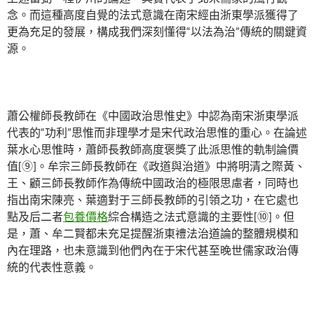
念。而這種高度自覺的法式意識在南宋經由浙東學派獲得了
更為充足的發展，構成我們深刻懂得“以法為治”傳統的關鍵資
源。
蕭公權師長教師在《中國政治思惟史》中認為南宋浙東學派
代表的“功利”思惟而非理學才是宋代政治思惟的重心。在論述
葉水心思惟時，蕭師長教師高度褒獎了此派思惟的軌制論價
值[⑨]。牟宗三師長教師在《政道與治道》中將明清之際黃、
王、顧三師長教師作為傳統中國政治的極限思慮者，同時也
指出南宋陳亮、葉適對于三師長教師的引領之功，在它處也
點及后二者
包養價格
綜合構造之法式意識的主要性[⑩]。但
是，蕭、牟二賢都未充足提醒浙東禮法治道論的整體規模和
內在理路，也未意識到他們內在于宋代甚至晚世儒家政治傳
統的代表性意義。