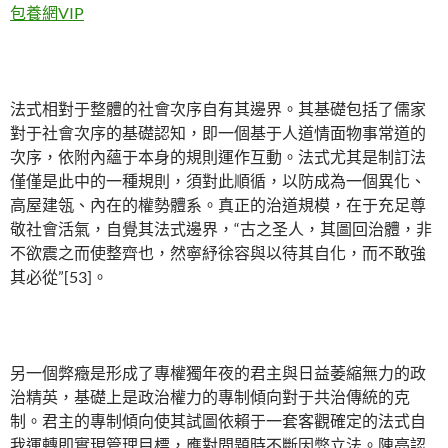
包養網VIP
法式相對于整體的社會次序自有其邊界。其基礎包括了儒家
對于社會次序的基礎認知，即一個基于人道情面物事常道的
次序，依附內蘊于本身的規則運作互動。法式尤其是制訂法
僅僅是此中的一種規則，須對此順循，以防成為一個異化、
高屋建瓴、內在的權勢體系。真正的治道規模，在于充足尊
敬社會活氣，自覺其法式邊界，“古之圣人，其圖回治體，非
不欲震之而使整齊也，然寧紓徐容與以待其自化，而不敢強
其必從”[53]。
另一個弊癥是形成了專權獨年夜的君主與日益萎縮無力的政
治精英，基礎上是政治權力的專制傾向對于共治傳統的克
制。君主的專制傾向使其試圖依賴于一套客觀確定的法式自
我運轉即實現管理目標，應對問題時不斷因弊立法。陳亮認