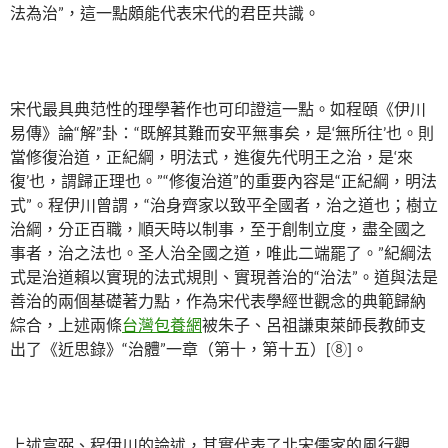
法為治”，這一點頗能代表宋代的君臣共識。
宋代最具典范性的理學著作也可印證這一點。如程頤《伊川
易傳》論“解”卦：“既解其難而安平無事矣，是‘無所往’也。則
當修復治道，正紀綱，明法式，進復先代明王之治，是‘來
復’也，謂歸正理也。”“修復治道”的重要內容是“正紀綱，明法
式”。程伊川曾謂，“治身齊家以致平全國者，治之道也；樹立
治綱，分正百職，順天時以制事，至于創制立度，盡全國之
事者，治之法也。圣人治全國之道，唯此二端罷了。”紀綱法
式是治道賴以實現的法式規則、實現善治的“治法”。道與法是
善治的兩個基礎著力點，作為宋代表學經世觀念的典範歸納
綜合，上述兩條
台灣包養網
被朱子、呂祖謙東萊師長教師支
出了《近思錄》“治體”一章（第十，第十五）[⑧]。
上述富弼、程伊川的論述，其實代表了北宋儒家的風行觀