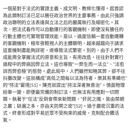
一個是對于法式的實證主義、成文明、教條化懂得。起首認
為此類制訂法已足以勝任政治世界的主要事務，由此只強調
政治聰明的立法表達與立法之后的嚴厲執行及細密化。其
次，把法式看作可以自動運行的客觀機制，即便沒有勝任的
行動主體也可實現管理效能。是以，過度信賴一套自動運轉
的客觀機制，極年夜輕視人的主體聰明，越來越趨向于請求
這套機制盡能夠詳密，遂導致法式繁密。別的，由于人們不
成能周全掌握法式的原意和主旨，有用改造，往往針對實行
過程中的弊病因弊立法。這也導致“一弊生而一法立”、“法愈
詳而弊愈極”的態勢。處此局中，人們雖然知曉其弊，卻不往
抖擻改變。這就構成“高低之間每以法為恃者，樂其有準繩也”
的“恃法”窘境[51]。陳亮就提出“持法深者無善治”。情面物理
紛單一變，即便最完備的制訂法，也無法有用應對一切問
題。執著于“任法”反倒會帶來新問題，“奸尻之熾，皆由禁網
之嚴；缺漏之多，亦由夫防閑之密”[52]。過于嚴密沉重的法
式，終會形成對平易近眾不受拘束的威脅，克制配合體活
氣。