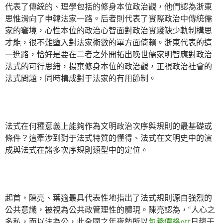
代表了傳統的、理學包括的修身本位政治觀，他們認為浙東
思惟滑向了申韓法家一路。后者則代表了實際政治中傳統儒
家的窘境，心性本位的政治心智面對政治實踐缺少軌制構思
才能，很不難墮入對法家術數的單方面倚賴。浙東代表的這
一進路，恰好是要在二者之外開拓出晚世儒家明智應對政治
法式的可行思緒，揚棄修身本位的政治觀，正視政治社會的
法式問題，同時構成對于法家的有用節制。
法式在何種意義上能夠作為文明政治次序與規則的最基礎或
條件？這牽涉到對于法式特質的懂得、法式在文明史中的演
成與法式在諸多次序規則類型中的定位。
起首，陳亮、葉適最具代表性地指出了法式規則源自強烈的
公共意識，被視為公共政管理性的體現。陳亮認為，“人心之
多私，而以法為公，此全國之年夜勢所以
包養價格ptt
日趨于