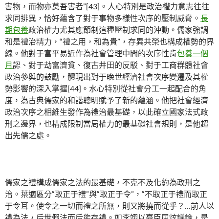
害物，而物亦莫吾害者”[43]。人心特別是政治權力意志往往
求同排異，恰好蘊含了對于事物多樣性次序的壓制威脅。
長
期包養
政治權力尤其應節制這種壓制求同的沖動。儒家強調
和是禮治精力，“禮之用，和為貴”，存異共榮也構成權勢的界
線。他對于富平易近作為社會管理中間的次序性肯
包養一個
月
認、對于劫富濟貧、復古井田的反駁、對于工商群體社會
政治參與的鼓勵，體現出對于晚世經濟社會次序變遷及其權
勢影響的深入掌握[44]。水心特別從社會分工一起配合的角
度，為古典儒家的和諧聰明賦予了新的蘊涵。他把社會經濟
政治次序之相維生發作為禮治最基礎，以此確立國家法式政
刑之邊界，也構成限制當局權力的最基礎社會規則，是他超
出先儒之處。
儒家之禮構成儒家之法的最基礎，不克不及化約為政刑之
治。葉適區分“取正于禮”與“取正于令”，“不取正于禮而取正
于令耳。使令之一切而禮之所無，則又將撓而從乎？…前人以
禮為法，后世假法而后能存禮。如李翊以臺臣屈炫議論，是