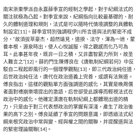
南宋浙東學派自永嘉薛季宣的經制之學起，對于紀綱法式的
關注就極為凸起。對季宣來說，紀綱指向比較最基礎的、耐
久的體制道理和規則，法式是可以隨時代情境調整的具體軌
制設定[11]。薛季宣特別強調程伊川所言道與法的緊密不成
分，“故須拔萃豪杰，超然遠見，道揆、法守，渾為一途，蒙
養本根，源泉時出，使人心悅誠服，得之觀感而化乃可為
耳。此事甚年夜，既非一日之積，又非盡智窮力所到，故圣
人難言之”[12]。薛的門生陳傅良在《唐軌制紀綱若何》中反
駁自二程起即風行的一個理學觀點[13]，即三代政治純任道，
后世政治純任法，唐代在政治道義上完善，或謂有法無道。
傅良指出，這樣的觀點單方面強調道的感化，其實是晚周儒
者面對禮崩樂壞提出的激語，后世卻受此誤導而輕視法式在
政治中的感化。他確定漢唐在軌制紀綱上都體現出道的精
力，只是由于對三代表想政治的掌握有深淺，產生了政治後
果的高下之別。傅良延續了季宣的問題意識，即透過法式紀
綱來根究政治中常與變、經與權之間的關聯，并提醒道與法
的緊密理論關聯[14]。