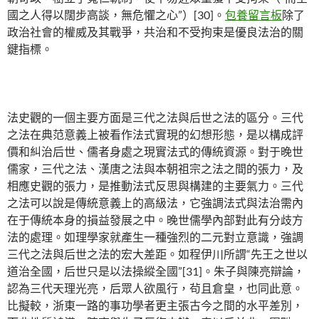
國之人得以闊步高談，無危懼之心”）[30]。
包養留言板
除了
政治社會的權威及其戰爭，共治和不受拘束是優良法治的關
鍵指標。
法史觀的一個主要方面是三代之法與后世之法的區分。三代
之法在典范意義上被看作法式實現的幻想形態，是以構成評
價和糾治后世、儒者身處之現實法式的傳統資源。對于晚世
儒家，三代之法、漢唐之法與本朝祖宗之法之間的張力，及
相應史觀的張力，是推動法式反思與構建的主要氣力。三代
之法可以說是傳統意義上的高級法，它強調法式與法治需內
在于傳統本身的損益發展之中。晚世儒學內部對此有分歧方
法的處理。如理學家就產生一種強烈的二元對立意識，強調
三代之法與后世之法的宏大差距。如程伊川所謂“先王之世以
道治全國，后世只是以法操縱全國”[31]。朱子與陳亮辯論，
認為三代天理光亮，后眾人欲風行，茍且倉皇，也同此意。
比擬較，浙東一路的事功學者更主張古今之間的水平差別，