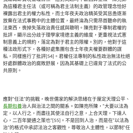
為這種君主任法（或可稱為君主法制主義）的政管理念恰好
裸露出君主的權力私性，而士年夜夫政治精英受其慫恿逐漸
放棄在法式事務中的主體位置，最終淪為只需昂首聽命的執
法東西，喪掉失落政治責任感與聰明。陳亮對于專制君權的
批評，顯示出分歧于理學家境德主義的維度，更重視法式憲
制意義上的規約，落定為對于君主的限權。別的，他對于這
種法政形式下，各種好處集團包含士年夜夫權要群體的謀
私，同樣進行了批評[54]。君權任法專制的私性政治無法杜絕
好處群體政治的腐敗舒展，因為其基礎上已違背了法式的公
共原則。
應對“任法”的挑戰，晚世儒家的解決思緒在于厘定天理公平、
長期包養
治人與治法之間的關系。如陳亮所陳，“大要以法為
定，以人行之，而盡往其使法自行之意，上合天理，下達人
心，二百年變通之策也”[55]。不是回到人治，而是在“以法為
治”的格式中承認法治之客觀性，尊敬治人主體性，以節制“任