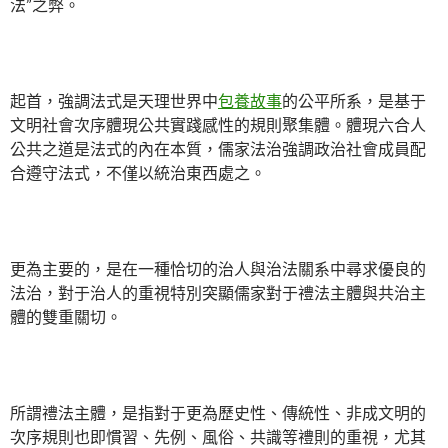
法”之弊。
起首，強調法式是天理世界中
包養故事
的公平所系，是基于
文明社會次序體現公共實踐感性的規則聚集體。體現六合人
公共之道是法式的內在本質，儒家法治強調政治社會成員配
合遵守法式，不僅以統治東西處之。
更為主要的，是在一種恰切的治人與治法關系中尋求優良的
法治，對于治人的重視特別突顯儒家對于禮法主體與共治主
體的雙重關切。
所謂禮法主體，是指對于更為歷史性、傳統性、非成文明的
次序規則也即慣習、先例、風俗、共識等禮則的重視，尤其