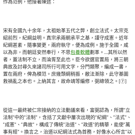
作為范例，他接著陳述：
宋有全國九十余年，太祖始革五代之弊，創立法式。太宗克
紹前烈，紀綱益明。真宗承兩朝承平之基，謹守成憲。近年
紀綱甚紊，隨事變更，兩府執守，便為成例。施于全國，咸
以為非，而朝廷安然奉行，不思
包養軟體
劃革。…其所以然
者，蓋法制不立，而淪胥至此也。臣今欲選官置局，將三朝
典故及討尋久來諸司所行可用文字，分門類聚，編成一書，
置在兩府，俾為模范。庶幾頹綱稍振，敝法漸除，此守基圖
救禍亂之本也。上納其言，故命靖等編修，弼總領之。[⑦]
從這一最終被仁宗接納的立法動議來看，富弼認為，所謂“立
法制”中的“法制”，含括了文獻中屢次出現的“紀綱”、“法式”、
“成憲”、“典故”，構成了傳統“治道”、“政道”的精華，能使“萬
事有經”。換言之，治道以紀綱法式為首務，好像水心所言“以