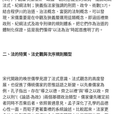
法式、紀綱法制；狹義指法家強調的刑罰、政令、術數[17]。
結合程伊川的治道、治法概念、富弼的法制概念，可以發
現，宋儒重要是在中觀及狹義層運用這類概念，即涵括禮樂
政刑、紀綱法式及政令刑律的規則體系，把它們作為治道的
體制化保證。這是我們懂得“以法為治”時起首應明了的。
二、法的特質、法史觀與次序規則類型
宋代開啟的晚世儒學見證了法式意識、法式觀念的高度發
展，也促進了傳統儒家的思惟話語之新變。以先秦儒家為
例，孔子指出，存在“導之以德，齊之以禮”與“導之以政，齊
之以刑”(《論語·為政》)兩個基礎政治類型，儒家優先確定前
者同時不否棄后者。依照普通意見，孟子深化了孔學的品德
心性一面，而荀子更著重禮的系統論述。比較起來，法家更