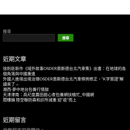
搜尋
搜尋
近期文章
徐則臣新作《域外故事OSDER奧斯德台北汽車集》出書：在地球的各
個角落與中國重逢
外國人進境出境治理OSDER奧斯德台北汽車條例修正，“K字簽證”解
讀來了→
湘西·夢中地台包養行情獄
天津津南：高尺度農田甜心查包養網扶植忙_中國網
閻樓鎮 陸空聯防森和診所減重 迎“疫”而上
近期留言