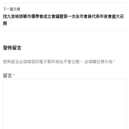
導
下一篇文章
覽
找九宮格邯鄲市儒學會成立會議暨第一次全市會員代表年夜會盛大召
開
發佈留言
發佈留言必須填寫的電子郵件地址不會公開。
必填欄位標示為
*
留言
*