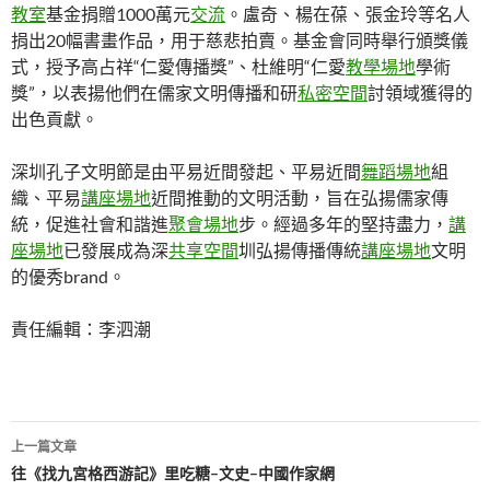
教室
基金捐贈1000萬元
交流
。盧奇、楊在葆、張金玲等名人
捐出20幅書畫作品，用于慈悲拍賣。基金會同時舉行頒獎儀
式，授予高占祥“仁愛傳播獎”、杜維明“仁愛
教學場地
學術
獎”，以表揚他們在儒家文明傳播和研
私密空間
討領域獲得的
出色貢獻。
深圳孔子文明節是由平易近間發起、平易近間
舞蹈場地
組
織、平易
講座場地
近間推動的文明活動，旨在弘揚儒家傳
統，促進社會和諧進
聚會場地
步。經過多年的堅持盡力，
講
座場地
已發展成為深
共享空間
圳弘揚傳播傳統
講座場地
文明
的優秀brand。
責任編輯：李泗潮
文
上一篇文章
章
往《找九宮格西游記》里吃糖–文史–中國作家網