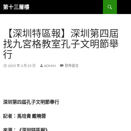
跳
搜
第十三層樓
至
尋
主
要
【深圳特區報】深圳第四屆
內
容
找九宮格教室孔子文明節舉
行
2025 年 3 月 25 日
ADMIN
發佈留言
深圳第四屆孔子文明節舉行
記者：馬培貴 戴曉蓉
來源：《深圳特區報》