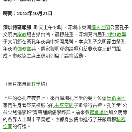
時間：2013年10月21日
深圳特區報訊
昨天上午10時，深圳市東湖
個人空間
公園孔子
文明廣
家教
場古樂齊鳴，肅穆莊重，深圳第四屆孔
1對1教學
子文明節在祭孔年夜典中揭開尾聲。本次孔子文明節由祭孔
年夜
瑜伽教室
典、儒家聰明岑嶺論壇和慈悲晚宴三部門組
成。市政協主席王穗明列席了論壇活動。
（圖片來自網
教學
絡）
上午的祭孔年夜典上，來自深圳孔圣堂的幾十位儒
舞蹈場地
家門生身著祭奠禮服向孔
共享空間
子雕像行古禮，孔圣堂“公
益少兒儒學班”齊聲誦讀儒學經典。前來參
聚會場地
加文明節
的各界人士與市平易近，也都身披儒巾進行了莊嚴肅穆
私密
空間
的行禮。