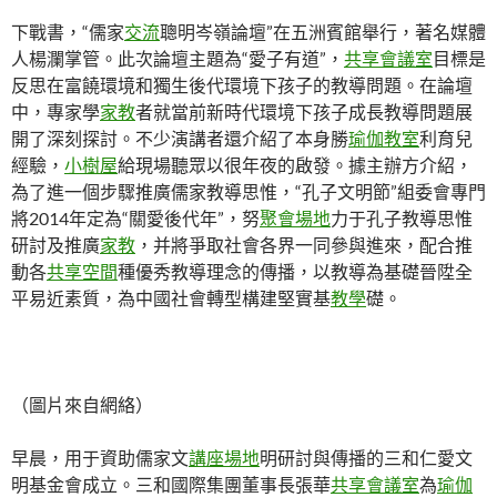
下戰書，“儒家
交流
聰明岑嶺論壇”在五洲賓館舉行，著名媒體
人楊瀾掌管。此次論壇主題為“愛子有道”，
共享會議室
目標是
反思在富饒環境和獨生後代環境下孩子的教導問題。在論壇
中，專家學
家教
者就當前新時代環境下孩子成長教導問題展
開了深刻探討。不少演講者還介紹了本身勝
瑜伽教室
利育兒
經驗，
小樹屋
給現場聽眾以很年夜的啟發。據主辦方介紹，
為了進一個步驟推廣儒家教導思惟，“孔子文明節”組委會專門
將2014年定為“關愛後代年”，努
聚會場地
力于孔子教導思惟
研討及推廣
家教
，并將爭取社會各界一同參與進來，配合推
動各
共享空間
種優秀教導理念的傳播，以教導為基礎晉陞全
平易近素質，為中國社會轉型構建堅實基
教學
礎。
（圖片來自網絡）
早晨，用于資助儒家文
講座場地
明研討與傳播的三和仁愛文
明基金會成立。三和國際集團董事長張華
共享會議室
為
瑜伽