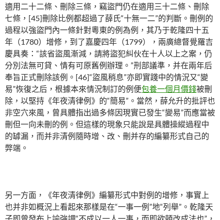
適用二十二條、刪除三條，竊盜門仍在適用三十二條、刪除
七條，[45]刪除比例都超過了薛氏“十無一二”的判斷。刪例的
過程以強盜門內一條針對粵東的例為例，其乃于乾隆四十五
年（1780）增修，到了嘉慶四年（1799），兩廣總督覺羅吉
慶具奏：“該省盜風漸減，請將盜犯糾伙在十人以上之案，仍
分別法無可貸、情有可原舊例辦理。”刑部議準，并在兩年后
奉旨正式刪除該例。[46]“盜風稍息”亦即實踐中的情況又“變
易”恢復之后，根據本來情況制訂的例便
包養一個月價錢
被刪
除，以堅持《年夜清律例》的“簡易”。當然，薛允升的批評也
非空穴來風，曾具體指出過多條因現實已發生“變易”而應當被
刪但一向未刪的例。但這樣的現象只能說是具體操縱過程中
的罅漏，而并非清例隨時增、改、刪并存的編纂形式自己的
弊端。
另一方面，《年夜清律例》編纂形式中對例的增修，事實上
也并非如概況上看起來那樣是在“一事一例”地“列舉”。乾隆天
子即曾發布上諭強調“不成以一人一事，而即欲頓改成法也”，