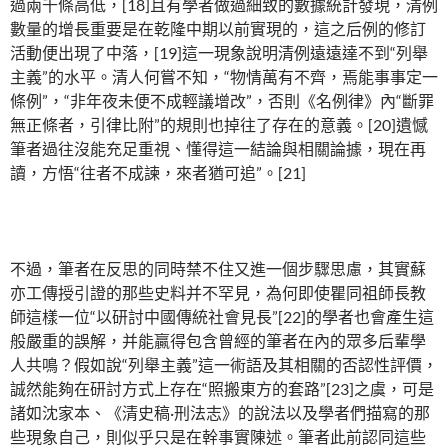
過兩千條高低，[18]且有學者做過細致的數據統計發現，清例
數量的增長重要是在乾隆中期以前實現的，這之后例的修訂
活動便出現了中落，[19]這一現象說明清例遠遠達不到“列舉
主義”的水平。清人何嘗不知，“物情萬有不齊，焉能事事定一
條例”，“非年夜未便不成輕議增改”，否則《名例律》內“斷罪
無正條者，引律比附”的規則也掉往了存在的意義。[20]遺憾
筆者過往沒能充足重視、懂得這一結論與相關論據，現在再
讀，方悟“往者不成諫，來者猶可追”。[21]
不過，筆者在反思的同時禁不住又進一個步驟思慮，其實蘇
亦工傳授引證的那些史料并不罕見，為何即使瞿同祖師長教
師這樣一位“以研討中國傳統社會見長”[22]的學者也會產生這
般嚴重的誤解，并能贏得包含曾經的筆者在內的眾多后輩學
人共鳴？假如說“列舉主義”這一術語及其相關的否認性評價，
誠然能夠在研討方式上存在“照搬東方的套路”[23]之虞，可是
諸如沈家本、《清史稿·刑法志》的說法以及學者們描寫的那
些現象自己，則似乎只是在幹事實陳述。筆者此前認同這些