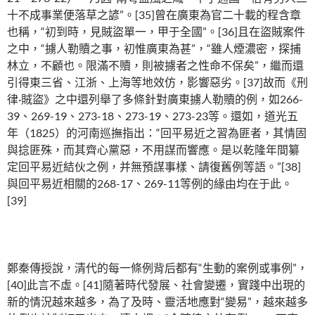
十不成事業便落草之諺”。[35]曾在廣東為官二十載的程含章
也稱，“初到時，見賊盜單一，甲于全國”。[36]且在盜賊案件
之中，“擄人勒贖之事，初惟廣東為甚”，“雖人煙濃密，探捕
林立，不顧也。限滿不贖，則被擄者之性命不保矣”，繼而還
引得東三省、江浙、上海等地效仿，影響惡劣。[37]故而《刑
律·賊盜》之中還列舉了多條針對廣東擄人勒贖的例，如266-
39、269-19、273-18、273-19、273-23等。還如，道光五
年（1825）的河南巡撫指出：“回平易近之習為匪者，其情固
與捻匪殊，而其齊心黨惡，不用謀而響應。是以乾隆年間纂
定回平易近結伙之例，并無預謀事樣、請復舊例等語。”[38]
與回平易近相關的268-17、269-11等例的緣由均在于此。
[39]
鄭秦傳授說，清代的每一條例背后都有“生動的案例或事例”，
[40]此言不虛。[41]隨著時代發展、社會變遷，實踐中出現的
新的情況越來越多，為了及時、靈活地應對“變易”，越來越多