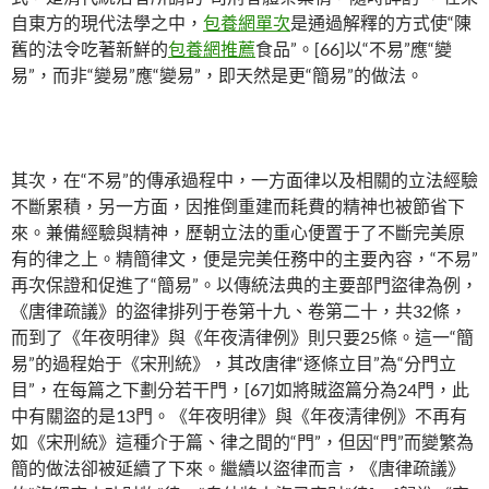
自東方的現代法學之中，
包養網單次
是通過解釋的方式使“陳
舊的法令吃著新鮮的
包養網推薦
食品”。[66]以“不易”應“變
易”，而非“變易”應“變易”，即天然是更“簡易”的做法。
其次，在“不易”的傳承過程中，一方面律以及相關的立法經驗
不斷累積，另一方面，因推倒重建而耗費的精神也被節省下
來。兼備經驗與精神，歷朝立法的重心便置于了不斷完美原
有的律之上。精簡律文，便是完美任務中的主要內容，“不易”
再次保證和促進了“簡易”。以傳統法典的主要部門盜律為例，
《唐律疏議》的盜律排列于卷第十九、卷第二十，共32條，
而到了《年夜明律》與《年夜清律例》則只要25條。這一“簡
易”的過程始于《宋刑統》，其改唐律“逐條立目”為“分門立
目”，在每篇之下劃分若干門，[67]如將賊盜篇分為24門，此
中有關盜的是13門。《年夜明律》與《年夜清律例》不再有
如《宋刑統》這種介于篇、律之間的“門”，但因“門”而變繁為
簡的做法卻被延續了下來。繼續以盜律而言，《唐律疏議》