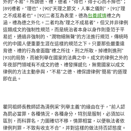
外的“不易”。所謂德、禮，德者，“得也，得于心而不掉也”；
[89]禮者，“理也”，[90]“天理之節文，人事之儀則”，[91]“理
之不成易者也”。[92]二者互為表里，德為
包養感情
禮之內
涵，禮為德之外化。二者均為“理之不成易者”，但又并非律例
這類成文的強制性規范，而是統治者本身以身作則垂范于平
易近，通過非強制的、“潤物細無聲”的方法進行規范，傳統時
代的中國人便重要生涯在這樣的規范之下。只要那些嚴重違
背德、禮的行為會面臨“禮之所往，刑之所取，掉禮則進刑”
[93]的局勢，而被列舉在國家的法典之中。成文的律例之外的
年夜部門領域有不成文的德、禮發揮感化，無需國家以成文
律例的方法主動參與，“不易”之德、禮保證律例“簡易”的道理
即在此。
瞿同祖師長教師認為清例采“列舉主義”的緣由在于，“前人認
為罰必當罪，各種情況，各種身分，特別是服制，必須加以
區別，而科罪名，力圖確切不移，情罪相當，以便執法者依
律例判罪，不致有收支不合”，并對這樣的做法持否認態度。