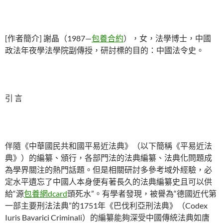
[作者簡介] 謝晶（1987—
包養合約
），女，法學博士，中國
政法年夜學法學院副傳授，研討標的目的：中國法令史。
引 言
伴隨《中華國民共和國平易近法典》（以下簡稱《平易近法
典》）的編纂、頒行，各部門法的法典編纂、法典化問題成
為學界關注的熱門話題。但是相關研討多參考域外經驗，必
定水平遺忘了中國人本身便有著長久的法典編纂史且可以供
給“源
包養網dcard
頭死水”。有學者發現，被譽為“德國近代第
一部主要刑法法典”的1751年《巴伐利亞刑法典》（Codex
Iuris Bavarici Criminali）的編纂能夠深受中國傳統法典如唐