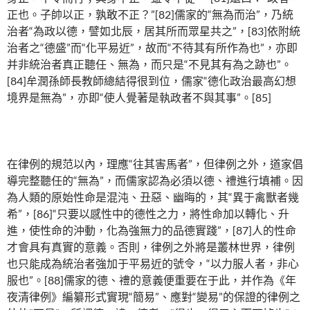
正也。子帥以正，孰敢不正？”[82]儒家的“無為而治”，乃統
治者“為政以德，譬如北辰，居其所而眾星共之”，[83]依附統
治者之“德盛”而“化平易近”，故而“不待其有所作為也”，亦即
并非統治者真正聽任、無為，而只是“不見其有為之跡也”。
[84]牟潤孫師長教師總結得很到位，儒家“德化政治最高幻想
境界是無為”，亦即“使人覺著是執政者不與其事”。[85]
在律例的規范以內，理應“往其害馬者”，但律例之外，道家倡
導完整聽任的“無為”，而儒家認為必須以德、禮進行填補。因
為人類的原始性命是混沌、丑惡、幽晦的，其“異于禽獸者幾
希”，[86]“只要以感性中的德性之力，將性命加以轉化、升
進，使性命的沖動，化為強無力的品德實踐”，[87]人的性命
才會具有真實的意義。否則，律例之外將是叢林世界，律例
也只能成為統治者強加于平易近的號令，“以力服人者，非心
服也”。[88]儒家的德、禮的意義便重要在于此，并作為《年
夜清律例》編纂形式實現“簡易”、應對“變易”的保證的律例之