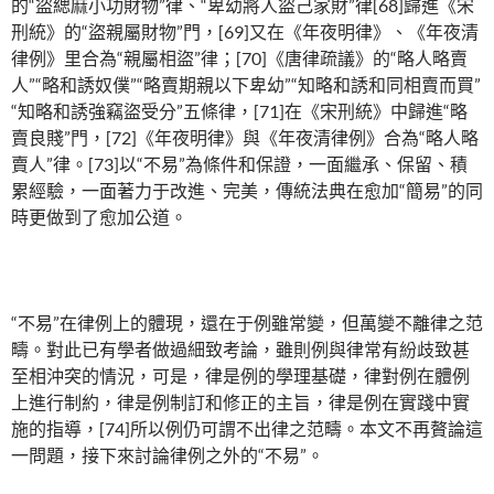
的“盜緦麻小功財物”律、“卑幼將人盜己家財”律[68]歸進《宋
刑統》的“盜親屬財物”門，[69]又在《年夜明律》、《年夜清
律例》里合為“親屬相盜”律；[70]《唐律疏議》的“略人略賣
人”“略和誘奴僕”“略賣期親以下卑幼”“知略和誘和同相賣而買”
“知略和誘強竊盜受分”五條律，[71]在《宋刑統》中歸進“略
賣良賤”門，[72]《年夜明律》與《年夜清律例》合為“略人略
賣人”律。[73]以“不易”為條件和保證，一面繼承、保留、積
累經驗，一面著力于改進、完美，傳統法典在愈加“簡易”的同
時更做到了愈加公道。
“不易”在律例上的體現，還在于例雖常變，但萬變不離律之范
疇。對此已有學者做過細致考論，雖則例與律常有紛歧致甚
至相沖突的情況，可是，律是例的學理基礎，律對例在體例
上進行制約，律是例制訂和修正的主旨，律是例在實踐中實
施的指導，[74]所以例仍可謂不出律之范疇。本文不再贅論這
一問題，接下來討論律例之外的“不易”。