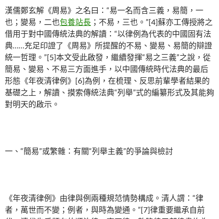
漢儒鄭玄解《周易》之名曰：“易一名而含三義，易簡，一
也；變易，二也
包養站長
；不易，三也。”[4]蘇亦工傳授將之
借用于對中國傳統法典的解讀：“以律例為代表的中國固有法
典……充足印證了《周易》所提醒的不易、變易、易簡的辯證
統一哲理。”[5]本文受此啟發，繼續發揮“易之三義”之說，從
簡易、變易、不易三方面進手，以中國傳統時代法典的最后
形態《年夜清律例》[6]為例，在梳理、反思前輩學者結果的
基礎之上，解讀、摸索傳統法典“列舉”式的編纂形式及其能夠
對明天的啟示。
一、“簡易”或繁雜：有關“列舉主義”的爭論與檢討
《年夜清律例》由律與例兩種規范情勢構成。清人謂：“律
者，萬世而不變；例者，與時為變通。”[7]律重要繼承自前