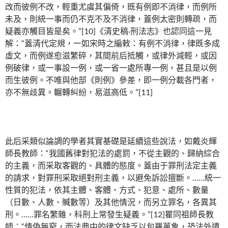
改而彼例不改，輕重尤虞其偏倚，既有例即不消律，而例所
未及，則統一事而仍不克不及不消律，蓋例太密則轉疏，而
疑義亦觸目皆是矣。”[10]《清史稿·刑法志》也認同這一見
解：“蓋清代定規，一如宋時之編敕：有例不消律，律既多成
虛文，而例遂愈滋繁碎，其間前后抵觸，或律外減輕，或因
例破律，或一事設一例，或一省一處所專一例，甚且是以例
而生彼例。不唯與他部《則例》參差，即一例分載各門者，
亦不無歧異。輾轉糾紛，易滋高低。”[11]
此后采類似論調的學者其實基礎是延續這些說法，如戴炎輝
師長教師：“我國舊律對犯法的處罰，不從主觀的、歸納綜合
的主義，而采取客觀的、具體的態度。蓋由于罪刑法定主義
的請求，對罪刑采取絕對刑主義，以避免訴訟擅斷。……統一
性質的犯法，依其主體、客體、方式、犯意、處所、數量
（日數、人數、贓數等）及其他情況，而另立罪名，各異其
刑。……罪名繁雜，科刑上常發生疑義。”[12]瞿同祖師長教
師：“情偽無窮，而法典中的律文缺乏以包羅萬象，恐法外遺