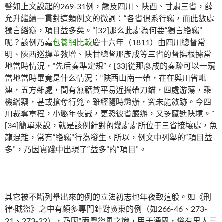
譬如上文說起的269-31例，觸及四川、陜西、甘肅三省，薛
允升繼續一貫對這類例文的微詞：“各省俱系行竊，而此數處
獨言綹竊，項目益多矣。”[32]那么此處為何要“獨言綹竊”
呢？該例乃嘉
包養網比較
慶十六年（1811）由四川總督常
明、陜西巡撫董教增、陜甘總督那彥成等三省的督撫根據當
地當時情況，“先后奏準定規”。[33]從那彥成的奏疏可以一窺
當地當時畢竟是什么情況：“陜西山南一帶，在在與川省毗
連，五方雜處，間有無籍貧平易近攜帶刀錨，四處游蕩，乘
機綹竊，甚或搶奪行兇。雖經隨時懲辦，究未能斂跡。今四
川裁奪章程，小懲年夜誡，更恐彼省嚴辦，又多竄進陜境。”
[34]簡單來說，就是該例針對的幾處處所位于三省接壤處，魚
龍混雜，常有“綹竊”行為發生。所以，例文中列舉的“項目益
多”，乃因實踐中出現了“益多”的“項目”。
其它被不斷列舉出來的例的立法初志也年夜致這般。如《刑
律·賊盜》之中有頗多專門針對廣東的例（如266-46、273-
21、273-22），乃因“兩粵盜風之熾，甲于通國，俗有男人三