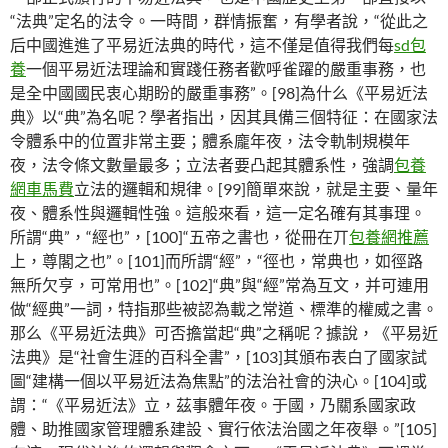
“法典”定名的法令。一時間，群情振奮，有學者說，“從此之
后中國進進了平易近法典的時代，這不僅是值得我們每
sd包
養
一個平易近法理論和實踐任務者歡呼雀躍的嚴重事務，也
是全中國國民衷心期盼的嚴重事務”。[98]為什么《平易近法
典》以“典”為名呢？學者指出，因其具備三個特征：在國家法
令體系中的位置非常主要；體系龐年夜，法令軌制規模年
夜，法令條文數量最多；立法者要凸起其體系性，強調
包養
網車馬費
立法的邏輯和規律。[99]簡單來說，就是主要、量年
夜、體系性與邏輯性強。這般來看，這一定名確有其事理。
所謂“典”，“經也”，[100]“五帝之書也，從冊在丌
包養網推薦
上，尊閣之也”。[101]而所謂“經”，“徑也，常典也，如徑路
無所欠亨，可常用也”。[102]“典”與“經”常為互文，并可連用
做“經典”一詞，特指那些被認為載之常道、標準的權威之書。
那么《平易近法典》可否擔當起“典”之稱呢？據說，《平易近
法典》是“社會生涯的百科全書”，[103]其頒布表白了國家試
圖“建構一個以平易近法為焦點”的法治社會的決心。[104]或
謂：“《平易近法》立，茲事體年夜。于國，乃關系國家政
體、助推國家管理體系建設、實行依法治國之年夜舉。”[105]