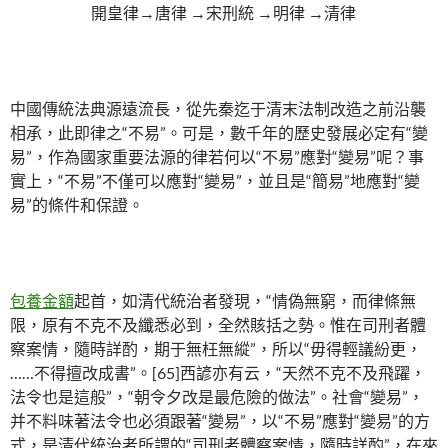
開皇律→唐律 →宋刑統 →明律 →清律
中國傳統法典源遠流長，從先秦迄于清末法制改造之前沿襲
相承，此即律之“不易”。可是，數千年的歷史發展必定有“變
易”，作為國家重要法源的律若何以“不易”應對“變易”呢？事
實上，“不易”不僅可以應對“變易”，並且是“簡易”地應對“變
易”的條件和保證。
包養金額
起首，如清代統治者發現，“情偽無窮，而律條無
限，原有不克不及纖悉必到，全然賅括之勢。惟在司刑者體
察案情，隨時詳酌，期于無枉無縱”，所以“毋得輕議紛更，
……不得擅改成書”。[65]西諺亦有云，“天然不克不及飛躍，
法令也是這般”，“朝令夕改是最危險的做法”。社會“變易”，
并不料味著法令也必須跟著“變易”，以“不易”應對“變易”的方
式，是清代統治者所謂的“司刑者體察案情，隨時詳酌”，在來