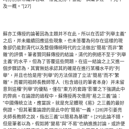
及一概。”[27]
蘇亦工傳授的論著因為主題并不在此，所以在否認“列舉主義”
之后，并未繼續回應這些現象，也未答覆為何存在這樣的現
象卻仍能對清代以及整個傳統時代的立法做出“簡易”而非“繁
雜”的評價。筆者贊同蘇傳授的結論，清代的例絕不至于“列舉
主義”的水平，但為了答覆這些問題，在這一結論之上又進一
個步驟認為，其實無妨承認其的確是在進行某種水平的“列
舉”，并且也恰是用“列舉”的方法保證了立法“簡易”而不“繁
雜”。而瞿同祖師長教師等人（包含過往的筆者本身）并未留
意到這種“列舉”的優點，僅在“東方的套路”影響之下強調此中
的弊病。在論證的過程中，蘇傳授再次借用“易之三義”論：
“中國傳統立法，應當說，就是充足體現《易》之三義的最好
例證。”但其著重論證的是此中的“簡易”一義，[28]并引姜亮
夫師長教師之說，指出三義“以簡易為基礎”。[29]此論不錯，
但是筆者以為，假如將“變易”與“不易”也納進進討論，或許便