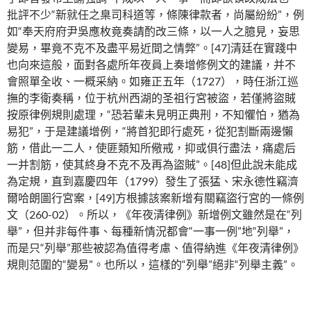
批評不少“新就任之臬司科道等，條陳律款者，尚屬紛紛”，例
如“奉天府府尹吳應枚竟奏請酌改三條，以一人之臆見，妄思
變易，畢竟不克不及盡平易近間之情弊”。[47]清廷在實踐中
也向來這般，面對各處所年夜員上奏增修例文的建議，并不
會照單全收、一概采納。如雍正五年（1727），時任浙江巡
撫的李衛奏稱，位于杭州西湖的圣祖行宮被盜，若僅將盜賊
按原律例規則處理，“恐若輩未見明正典刑，不知懼怕，猶為
易犯”，于是建議增例，“將首犯即行處死，從犯割斷兩邊懶
筋，借此一二人，使匪類知所儆戒，抑或俱行盡法，痛處后
一并割筋，使其終身不克不及再為盜賊”。[48]但此說未能成
為定規，直到嘉慶四年（1799）發生了張猛、宋永德性竊濟
爾哈朗圖行宮案，[49]方根據該案新增有關竊盜行宮的一條例
文（260-02）。所以，《年夜清律例》新增例文雖然是在“列
舉”，但并非每件事、每種新情況都會“一事一例”地“列舉”，
而是只“列舉”那些被認為值得考慮、值得納進《年夜清律例》
規則范圍的“變易”。也所以，這樣的“列舉”絕非“列舉主義”。