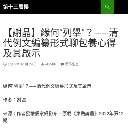
跳
搜
第十三層樓
至
尋
主
要
【謝晶】緣何“列舉”？——清
內
容
代例文編纂形式聊包養心得
及其啟示
2024 年 10 月 24 日
ADMIN
發佈留言
緣何“列舉”？——清代例文編纂形式及其啟示
作者：謝 晶
來源：作者授權儒家網發布，原載《東岳論叢》2022年第12
期