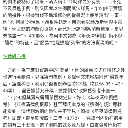
的例也被制訂了出來，清人謂：“今時律之外有例，……不克
不及盡進于例，則又因案以生例而其法詳焉。”[42]由于實踐
的隨機性，根據實踐不斷增修的例從概況上便呈現出“一事一
例”地“列舉”的現象，體系性缺乏，時常難以顧及新例與本來
律、例之間的均衡與協調，薛允升所謂“例系隨時纂定，是以
未能畫一”。[43]那么，為何本文認為《年夜清律例》仍不脫
“簡易”的特征，且“簡易”恰是通過“列舉”的方法實現的呢？
包養網心得
一方面，為了應對實踐中的“變易”，例的編纂形式在增修之外
也進行著刪減。以強盜門為例，多條例文末尾都附有“俟數年
后，盜風稍息，奏明仍復舊例辦理”的字樣（如266-35、43、
44等）。盡管據薛允升稱，這類例文“改歸舊例者十無一
二”，[44]但其實只需簡單搜檢史料，好比《年夜清律例通
考》《年夜清律例根原》甚至薛氏本身的《讀例存疑》等就
能看到，清代刪減例的做法并不罕見。如據《年夜清律例通
考》記載，截至乾隆四十三年（1778），強盜門內仍在適用
的例有三十五條，罷了刪除的就多達八條，白晝強奪門仍在