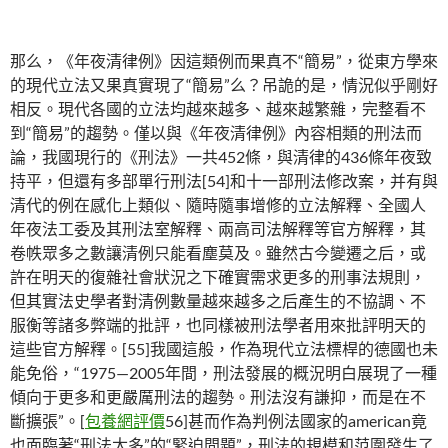
那么，《年夜清律例》因這類例而果真不“簡易”，從東方學來
的現代立法又果真實現了“簡易”么？吊詭的是，情況似乎剛好
相反。現代各國的立法均越來越多、越來越繁雜，完整看不
到“簡易”的趨勢。僅以與《年夜清律例》內容相類的刑法而
論，我國現行的《刑法》一共452條，與清律的436條年夜致
持平，但還有多部單行刑法[54]和十一部刑法修改案，并有與
清代的例在感化上類似、隨時隨事增修的立法解釋、全國人
年夜法工委及其刑法室解釋、兩高司法解釋等官方解釋，其
卷帙眾多之數讓清例只能看塵莫及。雖然古今變遷之后，或
許在明天的復雜社會狀況之下確實需求更多的刑事法規則，
但其實法史學者對清例數量越來越多之后產生的不協調、不
服衡等諸多弊端的批評，也同樣被刑法學者用來批評明天的
這些官方解釋。[55]我國這般，作為現代立法標桿的德國也未
能免俗，“1975—2005年間，刑法發展的概況明白展現了一種
傾向于更多和更嚴厲刑法的趨勢。刑法沒有謙抑，而是在不
斷擴張”。[
包養網評價
56]甚而作為判例法國家的american竟
也面臨著“刑法太多”的“緊迫問題”，刑法的規模和范圍發生了