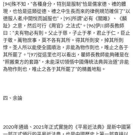
[94]殊不知，“各種身分，特別是服制”恰是儒家德、禮的體
現，也恰是這類從德、禮之中生長而來的律例規范確保了“以
德服人者,中間悅而誠服也”，[95]所謂“必有《關雎》、《麟
趾》之意，然后可行《周官》之法式”。[96]伊川師長教師
曰：“夫有物必有則。父止于慈，子止于孝，君止于仁，臣止
于敬。萬物庶事，莫不各有其所。得其所則安，掉其所則
悖。圣人所以能使全國順治，非能為物作則也，唯止之各于
其所罷了。”[97]從這里也可以看出，瞿師長教師能夠確是在
“照搬東方的套路”，未能深切領悟中國傳統法典與治道“非能
為物作則也，唯止之各于其所罷了”的精義地點。
四、余論
2020年通過、2021年正式實施的《平易近法典》是新中國第
一部正式頒行的平易近法典，也是中國歷史上第一部直接以