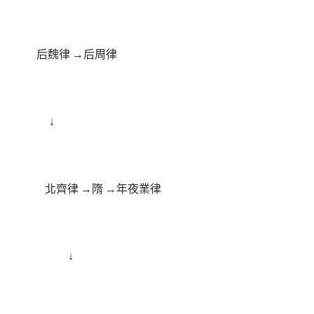
后魏律 →后周律
↓
北齊律 →隋 →年夜業律
↓