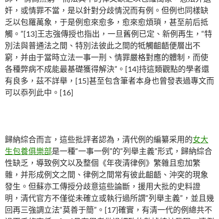
奸，或情罪不當，是以針對分歧情況而有例。但例也同樣缺
乏以包羅萬象，于是例愈來愈多，愈來愈煩瑣，甚至前后抵
觸。”[13]王志強傳授也指出，一旦舊例已定、新例再生，“特
別法與普通法之間、特別法彼此之間的牴觸齟齬便層出不
窮，并由于當時立法一事一刑、情罪嚴格對應的體制，而使
各種弊病不成能最基礎獲得解決”。[14]持這類觀點的學者還
有良多，茲不詳舉，[15]甚至包含筆者本身也曾發表過專文而
可以忝列此中。[16]
歸納綜合而言，這些批評者認為，清代例的編纂采用的
女大
生包養俱樂部
是一種“一事一例”的“列舉主義”形式，歸納綜合
性缺乏，導致例文以及整個《年夜清律例》繁雜且愈加繁
雜，并形成例文之間、律例之間常有彼此齟齬、沖突的現象
發生。但蘇亦工傳授分歧意這些論斷，援用大批的史料證
明，清代官方不僅從未確立或執行過所謂“列舉主義”，並且幾
回再三強調立法“莫善于簡”。[17]確實，有清一代的例總共不