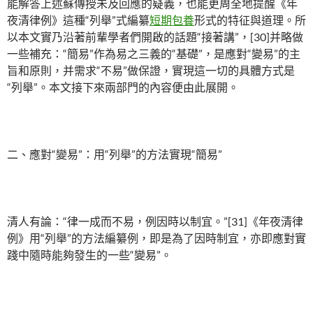
能解答上述蘇傳授未及回應的疑義，也能更周全地提醒《年
夜清律例》這種“列舉”式編纂
短期包養
形式的特征與道理。所
以本文實乃沿著前輩學者們開啟的話題“接著講”，[30]并略做
一些補充：“簡易”作為易之三義的“基礎”，是應對“變易”的主
旨和原則，并需求“不易”做保證，實現這一切的具體方式是
“列舉”。本文接下來兩部門的內容便由此展開。
二、應對“變易”：用“列舉”的方法實現“簡易”
清人有論：“律一成而不易，例因時以制宜。”[31]《年夜清律
例》用“列舉”的方法編纂例，即是為了因時制宜，亦即應對實
踐中隨時能夠發生的一些“變易”。