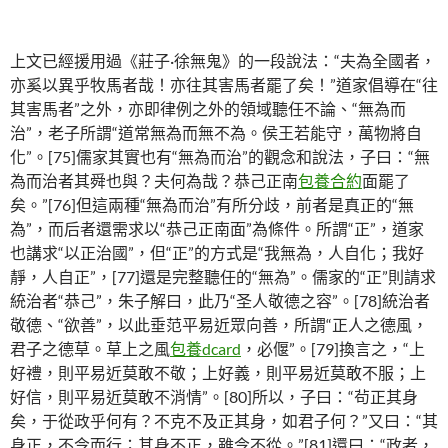
上文已經援用過《莊子·徐無鬼》的一段說法：“夫為全國者，
亦奚以異乎牧馬者哉！亦往其害馬者罷了矣！”道家倡導在“往
其害馬者”之外，亦即律例之外的領域聽任不論、“無為而
治”，老子所謂“道常無為而無不為。侯王若能守，萬物將自
化”。[75]儒家其實也有“無為而治”的觀念和說法，子曰：“無
為而治者其舜也與？夫何為哉？恭己正南
包養合約
面罷了
矣。”[76]但這兩種“無為而治”有所分歧，前者是真正的“無
為”，而后者還需求以“恭己正南面”為條件。所謂“正”，道家
也講求“以正治國”，但“正”的方式是“我無為，人自化；我好
靜，人自正”，[77]還是完整聽任的“無為”。儒家的“正”則請求
統治者“恭己”，朱子解曰，此乃“圣人敬德之容”。[78]統治者
敬德、“欲善”，以此垂范平易近眾向善，所謂“正人之德風，
君子之德草。草上之風
包養dcard
，必偃”。[79]換言之，“上
好禮，則平易近莫敢不敬；上好義，則平易近莫敢不服；上
好信，則平易近莫敢不消情”。[80]所以，子曰：“茍正其身
矣，于從政乎何有？不克不及正其身，如君子何？”又曰：“其
身正，不令而行；其身不正，雖令不從。”[81]還曰：“政者，