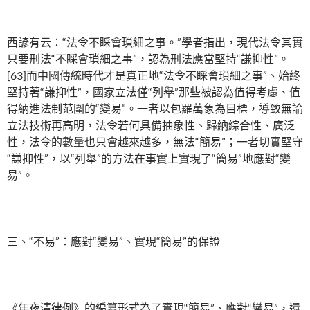
西諺有云：“法令不睬會瑣細之事。”學者指出，現代法令其實
只要刑法“不睬會瑣細之事”，認為刑法應當堅持“謙抑性”。
[63]而中國傳統時代才是真正地“法令不睬會瑣細之事”、始終
堅持著“謙抑性”，國家立法僅“列舉”那些被認為值得考慮、值
得納進法制范圍的“變易”。一者以包羅萬象為目標，導致無論
立法技術再高明，法令若何具備抽象性、歸納綜合性、廣泛
性，法令的數量也只會越來越多，無法“簡易”；一者切實堅守
“謙抑性”，以“列舉”的方法在事實上實現了“簡易”地應對“變
易”。
三、“不易”：應對“變易”、實現“簡易”的保證
《年夜清律例》的編纂形式為了實現“簡易”、應對“變易”，還