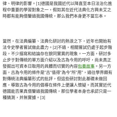
律、明律的影響。[1]德國是我國近代以降直至本日法治化進
程中重要的學習對象之一，假如其在近代法典化方興未艾之
時都有能夠借鑒過我國傳統，那么我們本身更不當忘本。
當然，在法典編纂、法典化研討的熱浪之下，近年也開始有
法令史學者嘗試做此盡力。[2]不過，相關嘗試仍處于起步階
段，不少描寫和結論存在貌同實異的現象。一方面，研討多
止步于對傳統的單方面介紹以及古為今用的呼吁，尚未真正
發掘出可資本日取用的具體而切實的內容
包養故事
。另一方
面，古為今用的條件是“古”值得“為今”所“用”，過往學界頗有
對傳統法典編纂形式的批評，但這些研討對此基礎未做回
應，導致古為今用的倡導在條件上便讓人懷疑。而其實近代
德國能否果真借鑒過我國傳統，那位學者本身也承認只是一
種猜測，并無實據。[3]