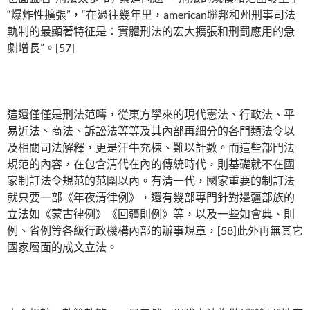
“爆炸性擴張”，“在過往幾年里，american聯邦和州刑事司法
軌制的最顯著特征是：實體刑法的宏大擴張和刑罰應用的急
劇增長”。[57]
這還僅僅是刑法范疇，從東方學來的現代憲法、行政法、平
易近法、商法、訴訟法等等及其內部再細分的各門類法令以
及相關司法解釋，更是汗牛充棟、難以計數。而這些部門法
規范的內容，在包含清代在內的傳統時代，則基礎就不在國
家制訂法令規范的范圍以內。有清一代，國家重要的制訂法
就只要一部《年夜清律例》，還有幾部專門針對邊疆部族的
立法如《蒙古律例》《回疆則例》等，以及一些如會典、則
例、省例等各級行政機構內部的辦事規章，[58]此外再無其它
國家層面的成文立法。