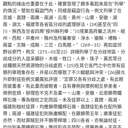
觀點的緣由也重要在于此，確實發現了頗多看起來是在“列舉”
的情況。譬如在竊盜門內，同樣是竊盜行為，例文列舉了在
京城、直隸、兩廣、兩湖、云南、貴州、山東、安徽、湖
南、湖北、福建等各省區分歧的處理辦法，[24]甚至在“四
川、陜西及甘省四周”按州縣列舉：“川境鞏昌府屬之洮州、岷
州、西和，并秦州、階州及所屬秦安、淨水、徽縣、禮縣、
兩當、文縣、成縣、三岔、白馬關。”（269—31）再如盜郊
野谷麥門，例文（271—01至22）詳細列舉了在分歧地區、分
歧成分的人盜采礦砂、木植、牲口、人參、珠子、黃芪等分
歧種類天然資源物的分歧處罰。[25]在其它各門之中也常有這
類列舉現象存在，并是以而導致了不少齟齬與沖突。[26]薛允
升即對這些例文嚴厲批評道：“定罪又各有分歧之處，有此輕
而彼重者，有此重而彼輕者，且有專例與慣例相互參差者，
條例愈煩，辦理愈不克不及畫一。山東、安徽、云南鎖帶鐵
桿石墩，專為枷杖之犯而設，未及徒罪以上；直隸、兩湖、
福建則枷杖徒罪，均應鎖帶鐵桿石墩，直隸徒犯系在配所鎖
帶；兩湖、福建徒犯則無庸解配，在籍鎖帶五年；廣東徒犯
亦然，而杖罪賊犯并不鎖帶桿墩；四川各省，亦無論杖徒，
均分別系帶鐵桿石墩，惟徒犯亦不發配，俱屬參差，不克不