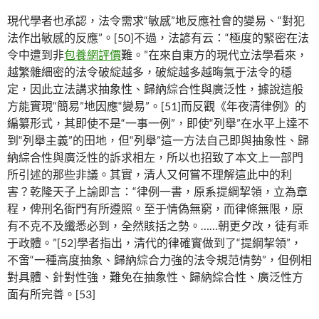
現代學者也承認，法令需求“敏感”地反應社會的變易、“對犯
法作出敏感的反應”。[50]不過，法諺有云：“極度的緊密在法
令中遭到非
包養網評價
難。”在來自東方的現代立法學看來，
越繁雜細密的法令破綻越多，破綻越多越晦氣于法令的穩
定，因此立法講求抽象性、歸納綜合性與廣泛性，據說這般
方能實現“簡易”地因應“變易”。[51]而反觀《年夜清律例》的
編纂形式，其即使不是“一事一例”，即使“列舉”在水平上達不
到“列舉主義”的田地，但“列舉”這一方法自己即與抽象性、歸
納綜合性與廣泛性的訴求相左，所以也招致了本文上一部門
所引述的那些非議。其實，清人又何嘗不理解這此中的利
害？乾隆天子上諭即言：“律例一書，原系提綱挈領，立為章
程，俾刑名衙門有所遵照。至于情偽無窮，而律條無限，原
有不克不及纖悉必到，全然賅括之勢。……朝更夕改，徒有乖
于政體。”[52]學者指出，清代的律確實做到了“提綱挈領”，
不啻“一種高度抽象、歸納綜合力強的法令規范情勢”，但例相
對具體、針對性強，難免在抽象性、歸納綜合性、廣泛性方
面有所完善。[53]