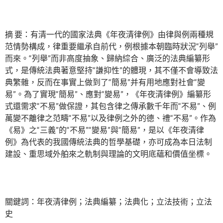
摘 要：有清一代的國家法典《年夜清律例》由律與例兩種規
范情勢構成，律重要繼承自前代，例根據本朝臨時狀況“列舉”
而來。“列舉”而非高度抽象、歸納綜合、廣泛的法典編纂形
式，是傳統法典著意堅持“謙抑性”的體現，其不僅不會導致法
典繁雜，反而在事實上做到了“簡易”并有用地應對社會“變
易”。為了實現“簡易”、應對“變易”，《年夜清律例》編纂形
式還需求“不易”做保證，其包含律之傳承數千年而“不易”、例
萬變不離律之范疇“不易”以及律例之外的德、禮“不易”。作為
《易》之“三義”的“不易”“變易”與“簡易”，是以《年夜清律
例》為代表的我國傳統法典的哲學基礎，亦可成為本日法制
建設、重思域外舶來之軌制與理論的文明底蘊和價值坐標。
關鍵詞：年夜清律例；法典編纂；法典化；立法技術；立法
史