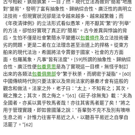
古今相較，孰簡孰繁，一目了然。現代立法為做到“簡易”地應
對“變易”，發明了富有抽象性、歸納綜合性、廣泛性的高明立
法技術，但現實狀況卻是法令越來越多、越來越繁雜；而
《年夜清律例》的立法形式看似愚笨，用不厭其“繁”的“列舉”
的方法，卻恰好實現了真正的“簡易”。古今差異與悖論的背
后，生怕不僅是社會繁簡水平變遷以
包養條件
及立法技術優
劣的問題，更是二者在立法理念甚至治道上的捍格。從東方
舶來的現代法治，希圖將法令貫徹于國家、社會的方方面
面，包羅萬象，凡事“皆有法度”，[59]所謂的抽象性、歸納綜
合性、廣泛性便
包養意思
是為了實現這一目標，無怪乎制訂
出來的各類法
包養俱樂部
令“繁于秋荼，而網密于凝脂”。[60]
中國傳統時代則只要法家以及崇尚法家的暴秦才會有這般的
觀念和做法。法家之外，老子曰：“太上，不知有之；其次，
親之豫之；其次，畏之侮之。”[61]《莊子·徐無鬼》載：“夫為
全國者，亦奚以異乎牧馬者哉！亦往其害馬者罷了矣！”將之
用于管理實踐，即如曾國藩之說：“吾輩勢不克不及別有噢咻
生息之術，計惟力往害平易近之人，以聽吾平易近之自孳自
活罷了。”[62]