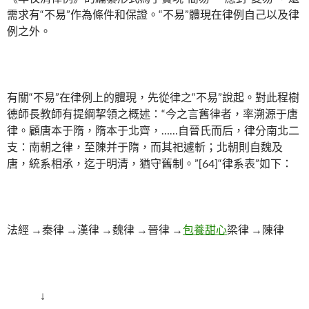
需求有“不易”作為條件和保證。“不易”體現在律例自己以及律
例之外。
有關“不易”在律例上的體現，先從律之“不易”說起。對此程樹
德師長教師有提綱挈領之概述：“今之言舊律者，率溯源于唐
律。顧唐本于隋，隋本于北齊，……自晉氏而后，律分南北二
支：南朝之律，至陳并于隋，而其祀遽斬；北朝則自魏及
唐，統系相承，迄于明清，猶守舊制。”[64]“律系表”如下：
法經 →秦律 →漢律 →魏律 →晉律 →
包養甜心
梁律 →陳律
↓