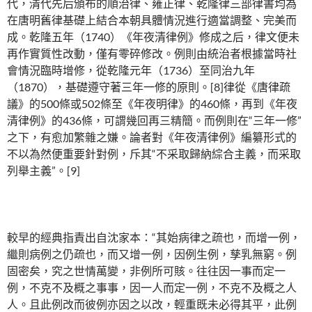
代，清代先后頒布的順治律、雍正律、乾隆律三部律書均為
在唐明舊律基礎上結合本朝具體情況進行適當調整、完美而
成。乾隆五年（1740）《年夜清律例》修成之后，律文便未
再作實質性改動，僅有零碎修改。例則由統治者根據當時社
會情況臨時增修，從乾隆元年（1736）至同治九年
（1870），基礎遵守著三年一修的原則。[8]律從《唐律疏
議》的500條或502條至《年夜明律》的460條，再到《年夜
清律例》的436條，可謂幾回再三精簡。而例則在“三年一修”
之下，有愈加繁雜之嫌。論者對《年夜清律例》編纂形式的
不以為然便重要針對例，斥其“不采取歸納綜合主義，而采取
列舉主義”。[9]
較早的經典指責出自沈家本：“其始病律之疏也，而增一例，
繼則病例之仍疏也，而又增一例，因例生例，孳乳無窮。例
固密矣，究之世情萬變，非例所可賅。往往因一事而定一
例，不克不及概之事事，因一人而定一例，不克不及概之人
人。且此例改而彼例亦因之以改，輕重既未必得其平，此例