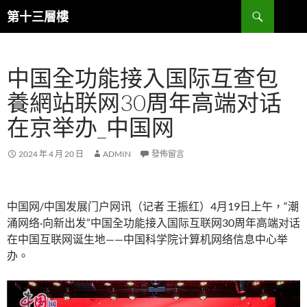
跳
搜
第十三層樓
至
尋
主
要
中国全功能接入国际互查包
內
容
養網站联网30周年高端对话
在京举办_中国网
2024 年 4 月 20 日
ADMIN
發佈留言
中国网/中国发展门户网讯（记者 王振红）4月19日上午，“潮
涌网络·向新出发”中国全功能接入国际互联网30周年高端对话
在中国互联网诞生地——中国科学院计算机网络信息中心举
办。