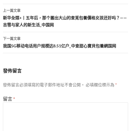
文
上一篇文章
章
新华全媒+丨五年后，那个搬出大山的查覓包養價格女孩还好吗？——
吉雪与家人的新生活_中国网
導
覽
下一篇文章
我国5G移动电话用户规模达8.51亿户_中查甜心寶貝包養網国网
發佈留言
發佈留言必須填寫的電子郵件地址不會公開。
必填欄位標示為
*
留言
*