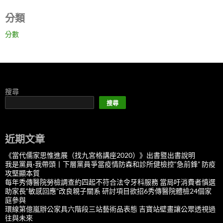
分類
分數
搜尋
搜尋
近期文章
《當代儒家思惟進展（找九宮格講座2020）》出書暨出書說明
我是黨員·我帶頭丨下層黨員爭當疫情防森和診所健檢控“急前鋒” 防疫
攻堅顯本質
每年秀傳醫院勞檢調查約四起不符合法令牙科服務 當局吁消費者慎選
助家長“敏感回應”改良親子關系 研討項目欲招6秀傳醫院體檢24個家
庭參與
環線第億嵐辦公家具六階段三站藝術品表態 吉寶站壁畫讓公眾透視過
往與未來