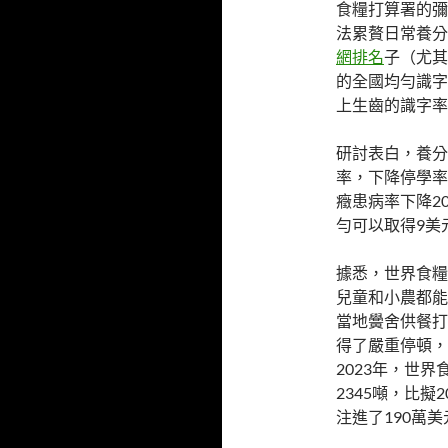
食糧打算署的彌
法累贅日常養分
網排名
子（尤其
的全國均勻識字
上生齒的識字率
研討表白，養分
率，下降停學率
癥患病率下降2
勻可以取得9美
據悉，世界食糧
兒童和小農都能
當地黌舍供餐打
得了嚴重停頓，
2023年，世
2345噸，比擬2
注進了190萬