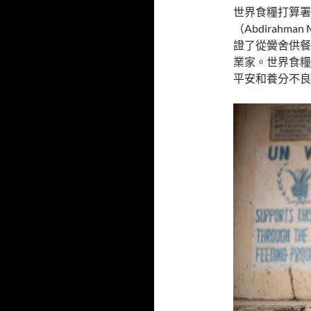
世界食糧打算署
（Abdirahm
證了從黌舍供餐
業家。世界食糧
平安和養分不良