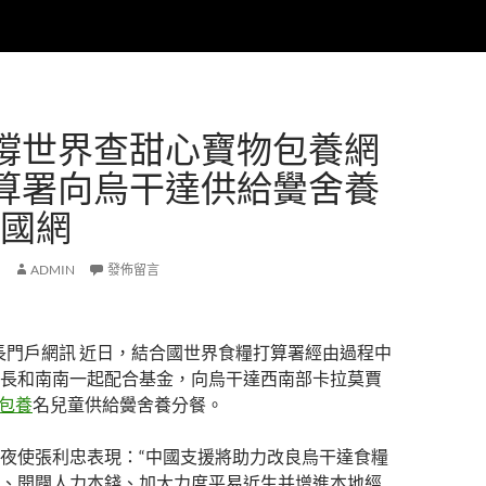
撐世界查甜心寶物包養網
算署向烏干達供給黌舍養
中國網
ADMIN
發佈留言
長門戶網訊 近日，結合國世界食糧打算署經由過程中
長和南南一起配合基金，向烏干達西南部卡拉莫賈
包養
名兒童供給黌舍養分餐。
夜使張利忠表現：“中國支援將助力改良烏干達食糧
、開闢人力本錢、加大力度平易近生并增進本地經