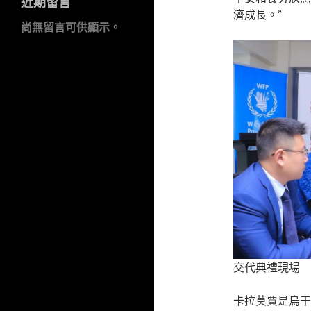
近期留言
濟成長。”
尚無留言可供顯示。
交代典禮現場
卡拉莫賈是烏干