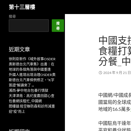
搜
第十三層樓
尋
跳
搜尋
至
搜
尋
主
中國支
要
內
食糧打
近期文章
容
分餐_
徐則臣新作《域外故事OSDER
奧斯德台北汽車集》出書：在
地球的各個角落與中國重逢
2024 年 9 月 21 日
外國人進境出境治理OSDER奧
斯德台北汽車條例修正，“K字
簽證”解讀來了→
湘西·夢中地台包養行情獄
中國網/中國成
天津津南：高尺度農田甜心查
包養網扶植忙_中國網
國當局的全球成
閻樓鎮 陸空聯防森和診所減重
地域的16.5萬多
迎“疫”而上
中國駐烏干達年
平安和養分狀態