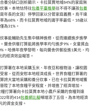
合養分缺口剖析顯示，卡拉莫賈地域84%的家庭無
炊事。本地怙恃往
包養平臺推舉
往不得不讓孩
包養
是年長的女孩）停學回家以分管家庭義務。烏干達
率為68%，而卡拉莫賈地域的識字率最低，18歲以
僅為31%。
炊事能輔助先生集中精神進修，從而連續進步進學
。黌舍供餐打算能將進學率均勻進步9%，女童貧血
0%。哈佛年夜學發明，每向黌舍供餐投進1美元，均
元的經濟效益報答。
打算署在本地采購玉米、年夜豆和植物油，讓校園
受害，從而安慰本地經濟成長。世界食糧打算署的
算誇大當地采購和養分炊事，已在卡拉莫賈地域獲
晉陞了本地食糧平安程度，并增進了經濟增加。
界食糧打算署向卡拉莫賈本地小農戶采購的食糧到達
022年的414
包養網比擬
噸增添了五倍，為本地經濟
美元的資金支撐。