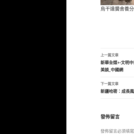
烏干達黌舍養分
文
上一篇文章
章
新華全媒+·文明
美談_中國網
導
覽
下一篇文章
新疆哈密：成長風
發佈留言
發佈留言必須填寫