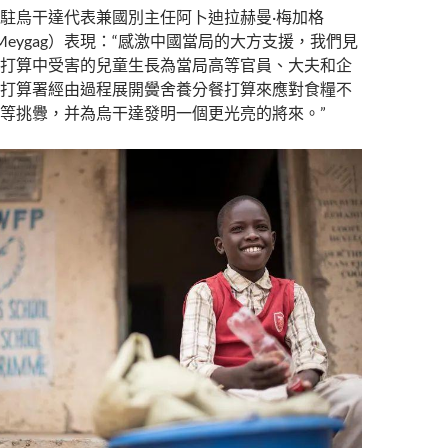
駐烏干達代表兼國別主任阿卜迪拉赫曼·梅加格
an Meygag）表現：“感激中國當局的大方支援，我們見
打算中受害的兒童生長為當局高等官員、大夫和企
打算署經由過程展開黌舍養分餐打算來應對食糧不
等挑釁，并為烏干達發明一個更光亮的將來。”