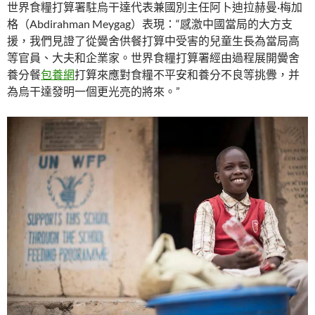
世界食糧打算署駐烏干達代表兼國別主任阿卜迪拉赫曼·梅加
格（Abdirahman Meygag）表現：“感激中國當局的大方支
援，我們見證了從黌舍供餐打算中受害的兒童生長為當局高
等官員、大夫和企業家。世界食糧打算署經由過程展開黌舍
養分餐
包養網
打算來應對食糧不平安和養分不良等挑釁，并
為烏干達發明一個更光亮的將來。”