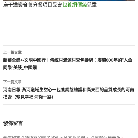
烏干達黌舍養分餐項目受害
包養網價錢
兒童
文
上一篇文章
章
新華全媒+·文明中國行｜傳統村浦源村查包養網：賡續800年的“人魚
同樂”美談_中國網
導
覽
下一篇文章
河南日報-黃河道域生甜心一包養網態維護和高東西的品質成長的河南
摸索（豫見幸福 河你一路）
發佈留言
發佈留言必須填寫的電子郵件地址不會公開。
必填欄位標示為
*