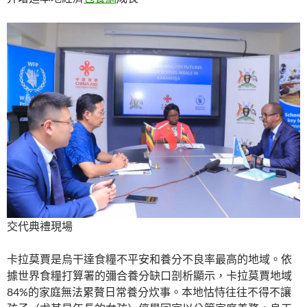
交代典禮現場
卡拉莫賈是烏干達食糧不平安和養分不良率最高的地域。依
據世界食糧打算署的彌合養分缺口剖析顯示，卡拉莫賈地域
84%的家庭無法累贅日常養分炊事。本地怙恃往往不得不讓