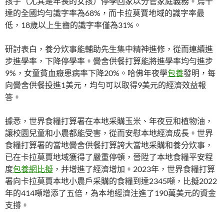
孩子（尤其是年長的女孩）停學回家以分管家庭義務。烏干
達的全國均勻識字率為68%，而卡拉莫賈地域的識字率最
低，18歲以上生齒的識字率僅為31%。
研討表白，養分炊事能輔助先生集中精神進修，從而連續進
步進學率，下降停學率。黌舍供餐打算能將進學率均勻進步
9%，女童貧血癥患病率下降20%。哈佛年夜學
包養
發明，每
向黌舍供餐投進1美元，均勻可以取得9美元的經濟效益報
答。
據悉，世界食糧打算署在本地采購玉米、年夜豆和植物油，
讓校園兒童和小農都能受害，從而安慰本地經濟成長。世界
食糧打算署的當地黌舍供餐打算誇大當地采購和養分炊事，
已在卡拉莫賈地域獲得了嚴重停頓，晉陞了本地食糧平安程
度
包養網比擬
，并增進了經濟增加。2023年，世界食糧打算
署向卡拉莫賈本地小農戶采購的食糧到達2345噸，比擬2022
年的414噸增添了五倍，為本地經濟注進了190萬美元的資金
支撐。