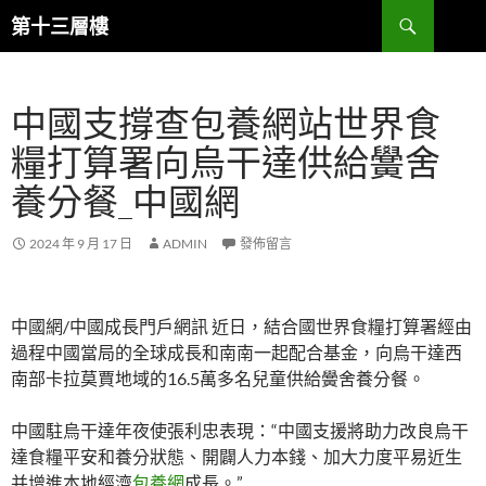
跳
搜
第十三層樓
至
尋
主
要
中國支撐查包養網站世界食
內
容
糧打算署向烏干達供給黌舍
養分餐_中國網
2024 年 9 月 17 日
ADMIN
發佈留言
中國網/中國成長門戶網訊 近日，結合國世界食糧打算署經由
過程中國當局的全球成長和南南一起配合基金，向烏干達西
南部卡拉莫賈地域的16.5萬多名兒童供給黌舍養分餐。
中國駐烏干達年夜使張利忠表現：“中國支援將助力改良烏干
達食糧平安和養分狀態、開闢人力本錢、加大力度平易近生
并增進本地經濟
包養網
成長。”