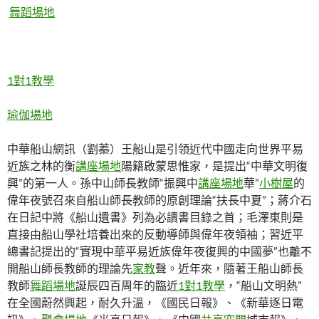
舞蹈場地
1對1教學
瑜伽場地
中華船山網訊（劉蓁）王船山是引領近代中國走向世界平易
近族之林的衡
講座場地
陽籍啟蒙思惟家，是提出“中華文明復
興”的第一人。孫中山師長教師“振興中
講座場地
華”
小樹屋
的
偉年夜號召來自船山師長教師的原創理論“扶長中夏”；蔣介石
在日記中將《船山遺書》列為必讀書目錄之首；毛澤東則是
直接由船山學社培養出來的反動導師與偉年夜領袖；習近平
總書記提出的“實現中華平易近族偉年夜復興的中國夢”也離不
開船山師長教師的理論先
家教
聲。近年來，隨著王船山師長
教師
舞蹈場地
誕辰四百周年的臨近
1對1教學
，“船山文明熱”
在全國蔚然興起，耐久升溫，《國民日報》、《新華逐日電