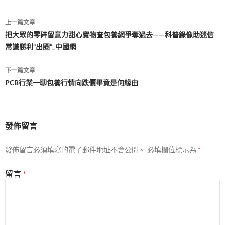
文
上一篇文章
章
把大眾的零碎留意力甜心寶物查包養網爭奪過去——科普錄像助迷信
常識勝利“出圈”_中國網
導
覽
下一篇文章
PCB行業一聊包養行情向跌價畢竟是何緣由
發佈留言
發佈留言必須填寫的電子郵件地址不會公開。
必填欄位標示為
*
留言
*