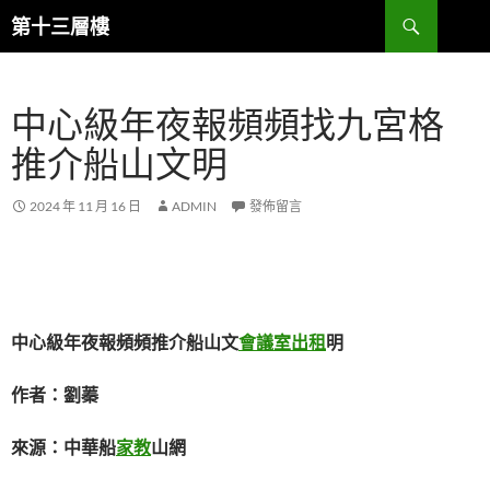
跳
搜
第十三層樓
至
尋
主
要
中心級年夜報頻頻找九宮格
內
容
推介船山文明
2024 年 11 月 16 日
ADMIN
發佈留言
中心級年夜報頻頻推介船山文
會議室出租
明
作者：劉蓁
來源：中華船
家教
山網