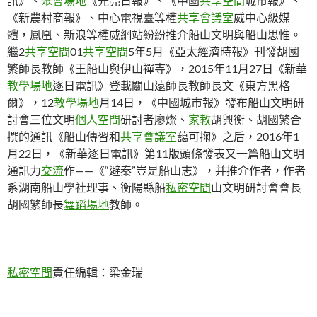
訊》、
聚會場地
《光亮日報》、《中國
共享空間
城市報》、
《新農村商報》、中心電視臺等權
共享會議室
威中心級媒
體，鳳凰、新浪等權威網站紛紛推介船山文明與船山思惟。
繼2
共享空間
01
共享空間
5年5月《亞太經濟時報》刊發胡國
繁師長教師《王船山與伊山禪寺》，2015年11月27日《新華
教學場地
逐日電訊》登載關山遠師長教師長文《東方黑格
爾》，12
教學場地
月14日，《中國城市報》發布船山文明研
討會三位文明
個人空間
研討者廖燦、
家教
胡興衡、胡國繁合
撰的通訊《船山傳習和
共享會議室
藹可掬》之后，2016年1
月22日，《新華逐日電訊》第11版頭條發表又一篇船山文明
通訊力
交流
作——《“避秦”豈是船山志》，并推介作者，作者
系湖南船山學社理事、衡陽縣船
私密空間
山文明研討會會長
胡國繁師長
舞蹈場地
教師。
私密空間
責任編輯：梁金瑞