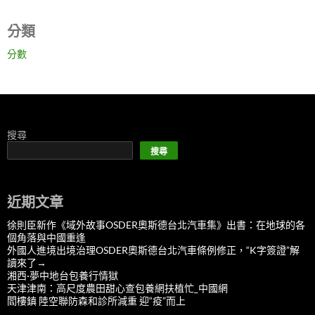
分類
分數
搜尋
搜尋
近期文章
徐則臣新作《域外故事OSDER奧斯德台北汽車集》出書：在地球的各
個角落與中國重逢
外國人進境出境治理OSDER奧斯德台北汽車條例修正，“K字簽證”解
讀來了→
湘西·夢中地台包養行情獄
天津津南：高尺度農田甜心查包養網扶植忙_中國網
閻樓鎮 陸空聯防森和診所減重 迎“疫”而上