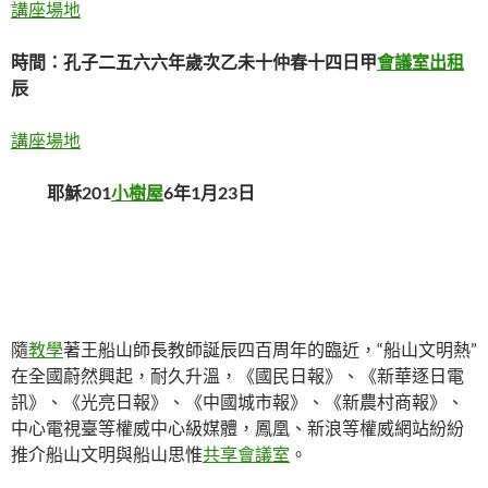
講座場地
時間：孔子二五六六年歲次乙未十仲春十四日甲
會議室出租
辰
講座場地
耶穌201
小樹屋
6年1月23日
隨
教學
著王船山師長教師誕辰四百周年的臨近，“船山文明熱”
在全國蔚然興起，耐久升溫，《國民日報》、《新華逐日電
訊》、《光亮日報》、《中國城市報》、《新農村商報》、
中心電視臺等權威中心級媒體，鳳凰、新浪等權威網站紛紛
推介船山文明與船山思惟
共享會議室
。