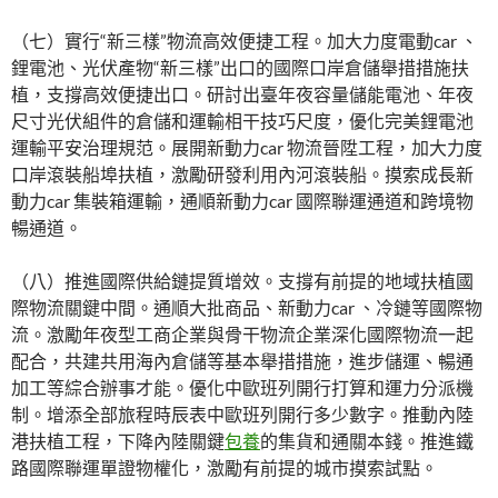
（七）實行“新三樣”物流高效便捷工程。加大力度電動car 、
鋰電池、光伏產物“新三樣”出口的國際口岸倉儲舉措措施扶
植，支撐高效便捷出口。研討出臺年夜容量儲能電池、年夜
尺寸光伏組件的倉儲和運輸相干技巧尺度，優化完美鋰電池
運輸平安治理規范。展開新動力car 物流晉陞工程，加大力度
口岸滾裝船埠扶植，激勵研發利用內河滾裝船。摸索成長新
動力car 集裝箱運輸，通順新動力car 國際聯運通道和跨境物
暢通道。
（八）推進國際供給鏈提質增效。支撐有前提的地域扶植國
際物流關鍵中間。通順大批商品、新動力car 、冷鏈等國際物
流。激勵年夜型工商企業與骨干物流企業深化國際物流一起
配合，共建共用海內倉儲等基本舉措措施，進步儲運、暢通
加工等綜合辦事才能。優化中歐班列開行打算和運力分派機
制。增添全部旅程時辰表中歐班列開行多少數字。推動內陸
港扶植工程，下降內陸關鍵
包養
的集貨和通關本錢。推進鐵
路國際聯運單證物權化，激勵有前提的城市摸索試點。