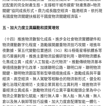
近配套的完全財產生態。支撐相干城市摸索“財產集群+物流
關鍵”協同成長形式。鼎力成長臨空經濟、臨港經濟，依托現
有國度物流關鍵扶植若干國度物流關鍵經濟區。
五、加大力度立異驅動和提質增效
（十四）推進物流數智化成長。進步全社會物流實體硬件和
物流運動數字化程度，激勵展開嚴重物流技巧攻關，增進年
夜數據、第五代變動位置通訊（5G）和斗極衛星導航體系等
技巧普遍利用，推進主要物流設備研發利用、聰明物流體系
化集成立異，成長“人工智能+古代物流”。推動傳統物流基本
舉措措施數字化改革，加速聰明公路、聰明口岸、聰明物流
關鍵、聰明物流園區等新型舉措措施成長。激勵成長與平臺
經濟、高空經濟、無人駕駛等相聯合的物流新形式，健全和
優化治理尺度規范，支撐企業貿易化立異利用。增進物流平
臺經濟立異成長，激勵物流技巧立異平臺和龍頭企業為中小
物流企業數智化賦能。推行無人車、無人船、無人機、無人
倉以及無人裝卸等技巧設備，加大力度倉配運智能一體化、