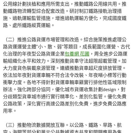
公用線計劃扶植和應用所需支出，推動鐵路公用線共用。推
動鐵路物流轉型綜合配套改造。研討制訂鐵路接軌治理措
施、過軌運輸監管措施，增進過軌運輸方便化，完成國度鐵
路、處所鐵路縱貫運輸。
（二）推進公路貨運市場管理和改造。綜合施策推進處理公
路貨運運營主體“小、散、弱”等題目，成長範圍化運營、古代
化治理的年夜型公路貨運企業
包養網 花圃
，周全進步公路運
輸組織化水平和效力。深刻推動貨車守法超限超載管理。加
大力度貨色裝載泉源管理。連續推動貨車超尺度排放管理。
依法加年夜對貨運車輛不符合法令改裝、年夜噸小標等行動
衝擊力度。各地不得針對貨運車輛車籍實行排他性區域限制
辦法。強化跨部分協同，優化城市貨運收集計劃design，對
分歧類型貨車城市通行實行精準化、差別化監管。優化免費
公路政策，深化實行高速公路差別化免費，進步免費公路應
用率。
（三）推動物流數據開放互聯。以公路、鐵路、旱路、航
空、海關等部分和單元公共數據資本共享和開闢應用為焦