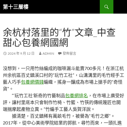
跳
搜
第十三層樓
至
尋
主
要
余杭村落里的“竹”文章_中查
內
容
甜心包養網國網
2024 年 9 月 12 日
ADMIN
發佈留言
沒想到，一只用竹絲編成的咖啡漏斗能賣700多元！在浙江杭
州余杭區百丈鎮溪口村的“玩竹工社”，山溝溝里的毛竹經手工
藝人巧手
包養網價錢
編織，搖身一釀成為市場上搶手的“奇怪
貨”。
“‘玩竹工社’新奇的竹藝制品
包養網排名
，在市場上廣受好
評，讓村里底本只會制作竹椅、竹籃、竹筷的傳統篾匠也開
端揣摩起產物立異。”竹編手工藝人吳賀洋說。
據清楚，百丈鎮稀有萬畝毛竹，被譽為“毛竹之鄉”。
2017年，從中心美術學院結業的郭航，尋竹而來，一頭扎進