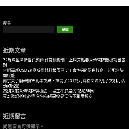
搜尋
搜尋
近期文章
72歲陳盈潔逝世訊頻傳 許常德驚曝：上周差點要秀傳醫院體檢項目告
別
合肥高新OSDER奧斯德材料報價區：工會“搭臺”促進校企一起配合雙
向賦能
南京夫子廟舉辦祭孔年夜典，拉開了201找九宮格交流9孔子文明月活
動的尾聲
高調秀瑕秀傳醫院勞檢疵 一場正在舒展的“貼紙時尚”
黃宏邀記者吐心聲 台包養網惡搞是低估不雅眾智商
近期留言
尚無留言可供顯示。