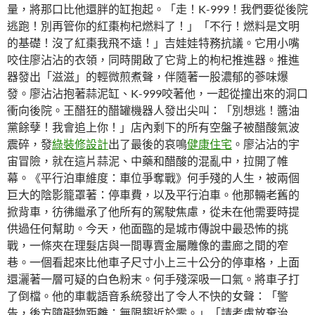
量，將那口比他還胖的缸抱起。「走！K-999！我們要從後院
逃跑！別再管你的紅棗枸杞燃料了！」「不行！燃料是文明
的基礎！沒了紅棗我飛不遠！」吉娃娃特務抗議。它用小嘴
咬住廖沾沾的衣領，同時開啟了它背上的枸杞推進器。推進
器發出「滋滋」的輕微煎煮聲，伴隨著一股濃郁的蔘味爆
發。廖沾沾抱著蒜泥缸、K-999咬著他，一起從撞出來的洞口
衝向後院。王醋狂的醋罐機器人發出尖叫：「別想逃！醬油
黨餘孽！我會追上你！」店內剩下的所有空盤子被醋酸氣波
震碎，發
綠裝修設計
出了最後的哀鳴
健康住宅
。廖沾沾的宇
宙冒險，就在這片蒜泥、中藥和醋酸的混亂中，拉開了帷
幕。《平行泊車維度：車位爭奪戰》何手殘的人生，被兩個
巨大的陰影籠罩著：停車費，以及平行泊車。他那輛老舊的
掀背車，彷彿繼承了他所有的駕駛焦慮，從未在他需要時提
供過任何幫助。今天，他面臨的是城市傳說中最恐怖的挑
戰，一條夾在理髮店與一間專賣金屬雕像的畫廊之間的窄
巷。一個看起來比他車子尺寸小上三十公分的停車格，上面
還灑著一層可疑的白色粉末。何手殘深吸一口氣。將車子打
了倒檔。他的車載語音系統發出了令人不快的女聲：「警
告，後方障礙物距離：無限趨近於零。」「請考慮放棄治