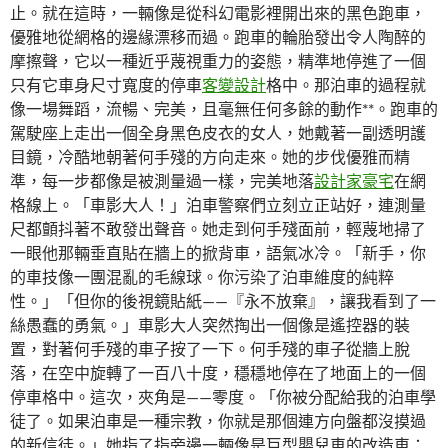
止。就在這時，一輛像是從科幻電影裡開出來的黑色跑車，
優雅地從網格的邊緣漂移而過。跑車的輪胎發出令人陶醉的
摩擦聲，它以一種近乎蔑視重力的姿態，精準地停進了一個
只有它車身尺寸寬度的停車
客變設計
格中。那泊車的過程就
像一場舞蹈，流暢、完美，且毫無任何多餘的動作**。跑車的
駕駛座上走出一個全身黑色皮衣的女人，她戴著一副透明護
目鏡，冷酷地朝著何手殘的方向走來。她的步伐優雅而精
準，每一步都像是被測量過一樣，完美地落
設計家豪宅
在網
格線上。「車影大人！」泊車警察們立刻立正站好，連測量
尺都顫抖著不敢發出聲音。她走到何手殘面前，輕蔑地掃了
一眼他那輛垂直貼在牆上的掀背車，語氣冰冷。「新手，你
的車技像一團混亂的毛線球。你污染了泊車維度的純粹
性。」「但你的後視鏡貼紙——『永不放棄』，讓我看到了一
絲愚蠢的勇氣。」車影大人突然掏出一個像是遙控器的裝
置，對著何手殘的車子按了一下。何手殘的車子從牆上脫
落，在空中旋轉了一百八十度，穩穩地停在了地面上的一個
停車格中。這次，夾角是——零度。「你被分配給我的泊車學
徒了。如果泊車是一種宗教，你就是那個連方向盤都沒摸過
的新信徒。」她指了指旁邊一輛像是巨型嬰兒車的改造車：