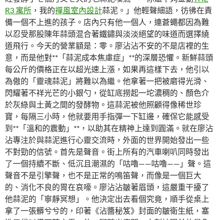
R3 寓所
，我的
禪風室內設計
蒜泥。」他輕聲細語，彷彿在責
備一個不上進的孩子。店內只有他一個人，連蒼蠅都因為難
以忍受那股陳年蒜頭混合著鐵鏽與淡淡絕望的味道而選擇繞
道飛行。今天的營業額是：零。廖沾沾不安的不是店裡的生
意，而是他對**「蒜泥成本焦慮症」**的深層恐懼。新鮮蒜頭
每公斤的價格正在以超光速上漲，如果再這樣下去，他引以
為傲的「靈魂蒜泥」將難以為繼。他拿著一把被磨得光滑、
閃耀著不祥光芒的小銀勺，從缸底撈起一坨濃稠的、顏色介
於灰綠與土黃之間的發酵物。這蒜泥被他照顧得像稀世珍
寶，每隔三小時，他就要用手指彈一下缸邊，確保它能感受
到**「溫和的震動」**，以助其在精神上達到圓滿。就在廖沾
沾專注於與蒜泥進行心靈交流時，外面的世界開始發出一些
不對勁的信號。首先是聲音。街上所有的汽車喇叭同時發出
了一個持續不斷、低沉且潮濕的「咕嚕——咕嚕——」聲。這
聲音不是引擎聲，也不是正常的鳴笛聲，而像是一個巨大
的、消化不良的胃在哀嚎。廖沾沾皺著眉頭，這嚴重干擾了
他蒜泥的「寧靜冥想」。他決定出去看個究竟，順手從桌上
拿了一張髒兮兮的，印著《沾醬秘笈》封面的皺衛生紙，塞