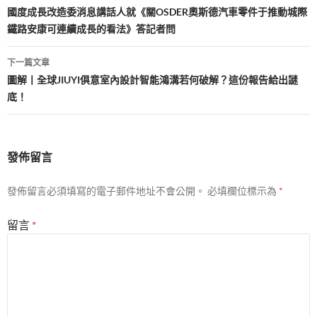
章
國度成長改造委消息講話人就《關OSDER奧斯德汽車零件于推動城際
鐵路安康可連續成長的看法》答記者問
導
覽
下一篇文章
圖解丨全球JIUYI俱意室內設計智能鴻溝若何破解？這份報告給出謎
底！
發佈留言
發佈留言必須填寫的電子郵件地址不會公開。
必填欄位標示為
*
留言
*