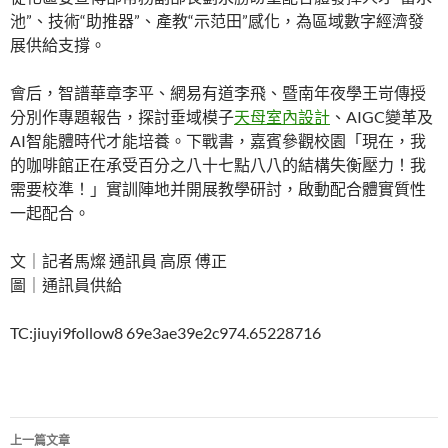
池”、技術“助推器”、產教“示范田”感化，為區域數字經濟發
展供給支撐。
會后，智譜華章李平、網易有道李飛、暨南年夜學王岢傳授
分別作專題報告，探討垂域模子
天母室內設計
、AIGC變革及
AI智能體時代才能培養。下戰書，嘉賓參觀校園「現在，我
的咖啡館正在承受百分之八十七點八八的結構失衡壓力！我
需要校準！」實訓陣地并開展教學研討，啟動配合體實質性
一起配合。
文｜記者馬燦 通訊員 高原 傅正
圖｜通訊員供給
TC:jiuyi9follow8 69e3ae39e2c974.65228716
文
上一篇文章