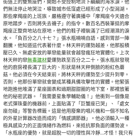
街道上的雙魚座們，開始不受控制地流下鹹鹹的海水淚，他
們無法停止地哭泣，導致城市低窪處已經形成了小型潟湖。
那些摩羯座的上班族，嚴格遵守著廣播中「摩羯座今天適合
原地踏步，否則將失去襪子」的指令。數百名西裝筆挺的摩
羯座正整齊地站在原地，他們的鞋子裡裝滿了已經潮濕的淚
水。「負百分之八十七？」張水瓶喃喃自語，感到胃部一陣
翻騰，他知道這代表著什麼。林天秤的運勢越差，他那股積
壓已久、無處安放的單戀能量就會越發瘋狂地實體化。上次
林天秤的戀
無毒建材
愛運勢跌至百分之二十，張水瓶就發現
他的廚房裡長滿了巨大的、形狀是林天秤側臉的粉紅色蘑
菇。他必須在今天結束前，將林天秤的運勢至少提升到零。
否則，他那份單戀就會變成某種具備攻擊性的實體。他緊張
地跑進他堆滿了星座圖表和過期甜甜圈的地下室，那裡放著
他的秘密武器。「我需要星象學輔助儀！」他衝到一個像是
老式彈珠臺的機器前，上面貼滿了「巨蟹座已哭」、「處女
座勿碰」等警告標籤。這是他用廢棄的唱片機和一個不知名
的外星計算器改造而成的「情感調節器」。他必須輸入一種
極具感染力的正面情緒作為燃料，來抵抗那負面的運勢波。
「水瓶座的優勢，就是超脫一切的理性與冷靜…才怪！我只有