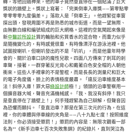
轉，等他回過神來，他的車子竟然垂直停在一個貼滿了巨大
獎狀的牆壁上。獎狀上寫著：「完美倒車入庫獎——第零點零
零零零零九度偏差。」落款人是「倒車王」。他趕緊從車窗
探出頭，發現周圍不再是熟悉的城市街道，而是一望無際、
由無數白線和編號組成的巨大網格。這裡的空氣聞起來像是
新
中醫診所設計
買的輪胎和劣質香水的混合物，而重力似乎
是隨機變化的，有時感覺很重，有時像漂浮在游泳池裡。他
試圖按喇叭，但喇叭發出的不是「叭叭」，而是他童年時學
會的、關於泊車口訣的魔性兒歌。四面八方傳來了刺耳的剎
車聲，接著，一群穿著反光背心和戴著白色安全帽的人朝他
衝來。這些人手裡拿的不是警棍，而是長長的測量尺和巨大
的電子角度儀，臉上的表情極度嚴肅。「違反泊車維度基本
法！斜停入庫！罪大惡
綠設計師
極！」領頭的泊車警察用一
個擴音器大喊，聲音充滿機械感。「我、我沒有斜停！我只
是垂直停在了牆壁上！」何手殘趕緊為自己辯解，但聲音因
為恐懼而顫抖。「垂直泊車？那是在第三次元的行為，在這
裡，你的車體與停車線的夾角是——八十九點七度！按照維度
法則，你必須接受懲罰！」懲罰的內容是：無限次觀看一部
名為**《新手泊車七百次失敗集錦》的紀錄片，直到哭泣為