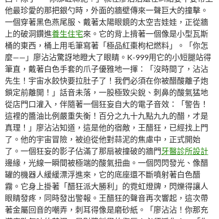
他最珍愛的那把銀勺時，外面的牆壁傳來一聲巨大的撞擊。
一個穿著黑色燕尾服、戴著太陽眼鏡的太空吉娃娃，正從牆
上的破洞鑽進
養生住宅
來。它的背上揹著一個像是小型瓦斯
桶的東西，桶上用毛筆寫著「極品紅棗枸杞燃料」。「你怎
麼——」廖沾沾驚訝地瞪大了眼睛。K-999用它的小短腿站得
筆直，戴著白色手套的爪子優雅地一揮：「沒時間了，沾沾
先生！宇宙水餃快要拉肚子了！我們必須在你被醋酸離子炮
鎖定前離開！」話音未落，一股極致尖銳、刺鼻的酸氣猛地
從店門口灌入，伴隨著一個狂妄自大的電子音效：「警告！
這裡的醬油比例嚴重失衡！百分之九十九點九九的醋，才是
真理！」廖沾沾知道，這是他的宿敵，王醋狂，已經找上門
了。他的宇宙冒險，被迫從他對蒜泥的焦慮中，正式開始
了。一個狂妄的影子佔滿了那扇被撞破的牆門
牙醫診所設計
邊緣，光線一瞬間被極端的酸氣扭曲。一個閃閃發光、像醋
罐的機器人緩緩漂浮進來，它的底座還不斷噴射著白色醋
霧。它身上掛著「醋狂派大勝利」的霓虹燈牌，閃爍得讓人
眼睛發疼，同時發出警報。王醋狂的聲音再次響起，這次帶
著金屬回音的嘲弄，刺耳得像是磨砂紙。「廖沾沾！你那充