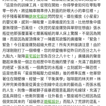
「這是你的訓練工具，從現在開始，你得學會如何在零點零
零一秒內，將這輛車精準停入對面的針眼大小的車位裡。」
何手殘看著那輛
退休宅設計
閃閃發光、還在播放《小星星》
的嬰兒車，感到一陣眩暈。泊車維度的生活，比他想象中還
要無理頭一百萬倍。《失控的星座運勢與單戀狂想曲》張水
瓶從他那張覆蓋著七層舊報紙的單人床上驚醒，不是因為鬧
鐘，而是因為屋頂傳來了一陣震耳欲聾的廣播聲。「緊急！
緊急！今日星座運勢超級大修正！所有天秤座請注意！由於
月球剛剛打了一個噴嚏，您的戀愛機率從昨日的百分之九十
九點九，陡降
豪宅設計
至負百分之八十七！」廣播員的聲音
聽起來像是一個正在經歷中年危機的雙子座，充滿了戲劇性
的絕望。張水瓶，一個典型的水瓶座，立刻感到一陣恐慌，
這是他患有「星座預報壓力症候群」後的標準反應。他單戀
著住在隔壁棟、經營一家「平衡美學」咖啡館的林天秤。林
天秤完美得像是從黃金分割線中走出來的藝術品。而張水瓶
的人生，則像一團被獅子座暴君隨意亂踢的毛線球，充滿了
混亂與錯位。他衝到窗邊，往外看去。整座城市已經因為這
個突如其來的「超級修正
遊艇設計
」而陷入了荒謬的混亂。