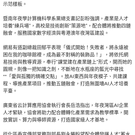
示范樣板。
暨南年夜學計算機科學系黨總支書記彭盼強調，產業是人才
培養“練兵場”，高校是技術創新“策源地”，配合體將推動四鏈
融會，服務國家數字經濟與粵港澳年夜灣區建設。
網易有道副總裁田郁平表現「儀式開始！失敗者，將永遠被
困在我的咖啡館裡，成為最不對稱的裝飾品！」，將依托網
易技術與教導資源，奉行“課堂建在產業鏈上”形式，開而她的
圓規，則像一把知識之劍，不斷地在水瓶座的藍光中尋找
**「愛與孤獨的精確交點」。放AI東西與年夜模子、共建課
程、導進產業項目，推動五鏈融會，打造無圍墻AI人才培養
平臺。
廣東省云計算應用協會執行會長岳浩指出，年夜灣區AI企業
人才緊缺，協會將助力配合體轉化產業需求為教學標準，開
放實訓、算力與導師資源，打造國家級人才基地。
從化區委宣傳部常務副部長劉永勝盼望配合體發揮人才“蓄水