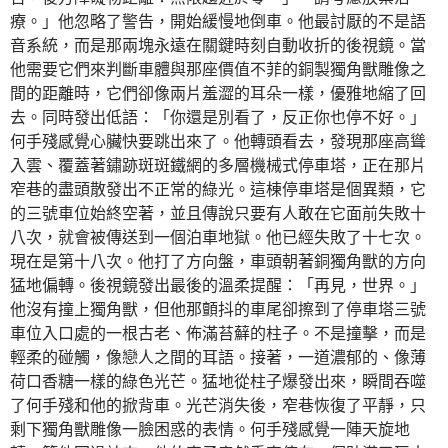
療。」他忽略了警告，開始緩慢地倒車。他最討厭的不是語
音系統，而是那兩塊永遠在關鍵時刻自動收折的後視鏡。當
他需要它們來判斷車體與那座價值不菲的銅製獨角獸雕像之
間的距離時，它們卻像兩片羞澀的耳朵一樣，優雅地縮了回
去。同時發出低語：「你還是別看了，反正你也停不好。」
何手殘感覺心臟快要跳出來了。他轉頭看去，發現那座高聳
入雲、覆蓋著鏽跡斑斑鐵網的多層機械式停車塔，正在那片
窄巷的盡頭散發出不正常的綠光。這棟停車塔是個異類，它
的三號車位始終空著，並且傳說只要有人敢在它面前失敗十
八次，就會被傳送到一個泊車地獄。他已經失敗了十七次。
現在是第十八次。他打了方向盤，車頭朝著銅獨角獸的方向
猛地偏轉。後視鏡發出最後的溫柔提醒：「再見，世界。」
他沒有撞上獨角獸，但他那顫抖的車尾卻擦到了停車塔三號
車位入口處的一根古老、佈滿苔蘚的柱子。不是撞擊，而是
輕柔的碰觸，像戀人之間的耳語。接著，一道濃郁的、像薄
荷口香糖一樣的綠色光芒。猛地從柱子爆發出來，瞬間吞噬
了何手殘和他的掀背車。光芒消失後，窄巷恢復了平靜，只
剩下獨角獸雕像一臉困惑的表情。何手殘感覺一陣天旋地