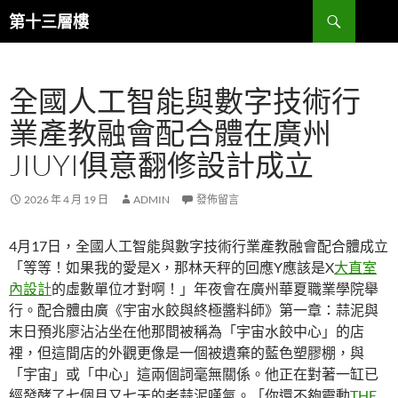
跳
搜
第十三層樓
至
尋
主
要
全國人工智能與數字技術行
內
容
業產教融會配合體在廣州
JIUYI俱意翻修設計成立
2026 年 4 月 19 日
ADMIN
發佈留言
4月17日，全國人工智能與數字技術行業產教融會配合體成立
「等等！如果我的愛是X，那林天秤的回應Y應該是X
大直室
內設計
的虛數單位才對啊！」年夜會在廣州華夏職業學院舉
行。配合體由廣《宇宙水餃與終極醬料師》第一章：蒜泥與
末日預兆廖沾沾坐在他那間被稱為「宇宙水餃中心」的店
裡，但這間店的外觀更像是一個被遺棄的藍色塑膠棚，與
「宇宙」或「中心」這兩個詞毫無關係。他正在對著一缸已
經發酵了七個月又七天的老蒜泥嘆氣。「你還不夠靈動
THE