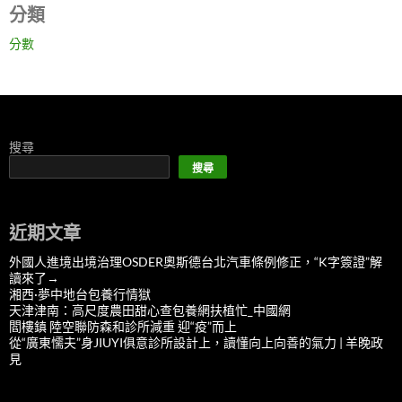
分類
分數
搜尋
搜尋
近期文章
外國人進境出境治理OSDER奧斯德台北汽車條例修正，“K字簽證”解
讀來了→
湘西·夢中地台包養行情獄
天津津南：高尺度農田甜心查包養網扶植忙_中國網
閻樓鎮 陸空聯防森和診所減重 迎“疫”而上
從“廣東懦夫”身JIUYI俱意診所設計上，讀懂向上向善的氣力 | 羊晚政
見