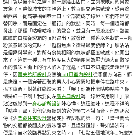
進口袋以備不時之需。他一腳踏出店門，立刻被眼前的景象
震驚了。整條城市的主幹道上，數百個交通信號燈，從東邊
到西邊，從高架橋到巷弄口，全部變成了綠燈。它們不是交
替閃爍，而是固定在「通行」的狀態，同時，每一個燈箱都
發出了那種「咕嚕咕嚕」的聲音，並且有一層淡淡的、熱氣
騰騰的白霧從燈箱的頂部冒出，散發出一種難以名狀的——麵
粉蒸煮過頭的氣味。「麵粉焦慮？還是過度發酵？」廖沾沾
是個醬料學家，對所有食物相關的氣味都極度敏感。他聞出
來了，這是一種只有在極度巨大的麵團因為壓力過大而散發
出的氣味。街上的行人陷入了混亂。汽車不知道該走還是該
停，因
醫美診所設計
為無論
loft風室內設計
從哪個方向看，都
是綠燈。一個穿著西裝的男人小心翼翼地把車停在路中央，
搖下車窗，對著紅綠燈大喊：「喂！你為什麼咕嚕咕嚕？你
倒是紅一下啊！我要向左
新古典設計
轉！綠燈沒用啊！」廖
沾沾感覺到一
身心診所設計
陣心悸。這種氣味，這種不祥的
「咕嚕」聲，與他兒時聽到的家傳預言不謀而合。他想起家
傳《沾
樂齡住宅設計
醬秘笈》裡記載的第一句：「當世間萬
物的交通都被麵皮的氣味籠罩，且燈號恒綠、聲如湯沸時，
便是宇宙水餃臨界點到來之時。」「七點五個地球年…怎麼這