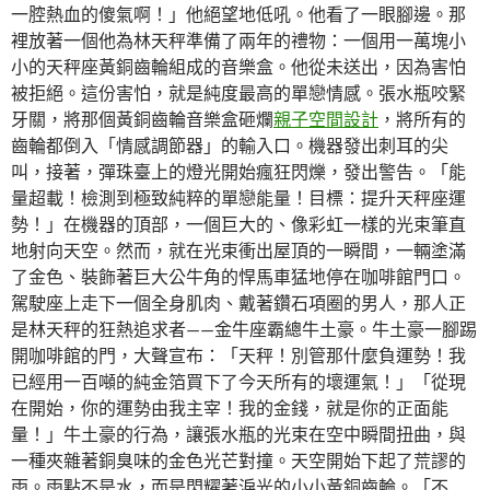
一腔熱血的傻氣啊！」他絕望地低吼。他看了一眼腳邊。那
裡放著一個他為林天秤準備了兩年的禮物：一個用一萬塊小
小的天秤座黃銅齒輪組成的音樂盒。他從未送出，因為害怕
被拒絕。這份害怕，就是純度最高的單戀情感。張水瓶咬緊
牙關，將那個黃銅齒輪音樂盒砸爛
親子空間設計
，將所有的
齒輪都倒入「情感調節器」的輸入口。機器發出刺耳的尖
叫，接著，彈珠臺上的燈光開始瘋狂閃爍，發出警告。「能
量超載！檢測到極致純粹的單戀能量！目標：提升天秤座運
勢！」在機器的頂部，一個巨大的、像彩虹一樣的光束筆直
地射向天空。然而，就在光束衝出屋頂的一瞬間，一輛塗滿
了金色、裝飾著巨大公牛角的悍馬車猛地停在咖啡館門口。
駕駛座上走下一個全身肌肉、戴著鑽石項圈的男人，那人正
是林天秤的狂熱追求者——金牛座霸總牛土豪。牛土豪一腳踢
開咖啡館的門，大聲宣布：「天秤！別管那什麼負運勢！我
已經用一百噸的純金箔買下了今天所有的壞運氣！」「從現
在開始，你的運勢由我主宰！我的金錢，就是你的正面能
量！」牛土豪的行為，讓張水瓶的光束在空中瞬間扭曲，與
一種夾雜著銅臭味的金色光芒對撞。天空開始下起了荒謬的
雨。雨點不是水，而是閃耀著淚光的小小黃銅齒輪。「不