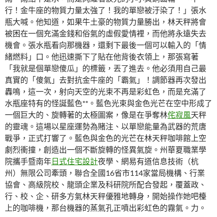
行！金牛座的物質力量太強了！我的單戀被汙染了！」張水
瓶大喊。他知道，如果牛土豪的物質力量勝出，林天秤將會
被困在一個充滿金錢和俗氣的虛假愛情裡，而他將永遠失去
機會。張水瓶看向那機器，還剩下最後一個可以輸入的「情
緒燃料」口。他迅速撕下了貼在他背後衣領上，那張寫著
「我就是個單戀傻瓜」的標籤，丟了進去。他必須用自己最
真實的「傻氣」去對抗金牛座的「霸氣」！調節器再次發出
轟鳴，這一次，射向天空的光束不再是彩虹色，而是充滿了
水瓶座特有的怪誕藍色**。藍色光束與金色光芒在空中形成了
一個巨大的、旋轉著的太極圖案，像是在爭奪林
侘寂風
天秤
的靈魂。這場以星座運勢為賭注、以單戀能量為武器的荒唐
戰爭，正式打響了。藍色與金色的光芒在林天秤咖啡館上空
劇烈衝撞，創造出一個不斷旋轉的怪異氣旋。州華夏職業學
院攜手暨南年
日式住宅設計
夜學、網易有道信息技術（杭
州）無限公司牽頭，聯合全國16省市114家當局機構、行業
協會、高級院校、龍頭企業及科研院所配合發起，覆蓋政、
行、校、企、研多方氣林天秤優雅地轉身，開始操作她吧檯
上的咖啡機，那台機器的蒸氣孔正噴出彩虹色的霧氣。力。