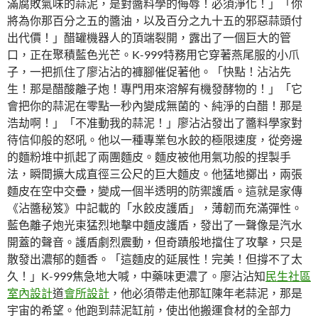
滿腐敗氣味的蒜泥，是對醬料學的侮辱！必須淨化！」「你
將為你那百分之五的醬油，以及百分之九十五的邪惡蒜頭付
出代價！」醋罐機器人的頂端裂開，露出了一個巨大的管
口，正在聚積藍色光芒。K-999特務用它穿著燕尾服的小爪
子，一把抓住了廖沾沾的褲腳催促著他。「快點！沾沾先
生！那是醋酸離子炮！專門用來溶解有機發酵物的！」「它
會把你的蒜泥在零點一秒內變成無菌的、純淨的白醋！那是
浩劫啊！」「不准動我的蒜泥！」廖沾沾發出了醬料學家對
待信仰般的怒吼。他以一種專業包水餃的極限速度，從旁邊
的麵粉堆中抓起了兩團麵皮。麵皮被他用氣功般的捏製手
法，瞬間擴大成直徑三公尺的巨大麵皮。他猛地擲出，兩張
麵皮在空中交疊，變成一個半透明的防禦護盾。這就是家傳
《沾醬秘笈》中記載的「水餃皮護盾」，薄韌而充滿彈性。
藍色離子炮光束猛烈地擊中麵皮護盾，發出了一聲像是汽水
開蓋的聲音。護盾劇烈震動，但奇蹟般地擋住了攻擊，只是
散發出濃郁的麵香。「這麵皮的延展性！完美！但撐不了太
久！」K-999焦急地大喊，中藥味更濃了。廖沾沾知
民生社區
室內設計
道
會所設計
，他必須帶走他那缸陳年老蒜泥，那是
宇宙的希望。他跑到蒜泥缸前，使出他搬運食材的全部力