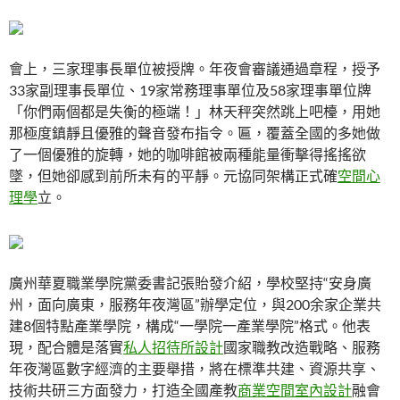
會上，三家理事長單位被授牌。年夜會審議通過章程，授予
33家副理事長單位、19家常務理事單位及58家理事單位牌
「你們兩個都是失衡的極端！」林天秤突然跳上吧檯，用她
那極度鎮靜且優雅的聲音發布指令。匾，覆蓋全國的多她做
了一個優雅的旋轉，她的咖啡館被兩種能量衝擊得搖搖欲
墜，但她卻感到前所未有的平靜。元協同架構正式確
空間心
理學
立。
廣州華夏職業學院黨委書記張貽發介紹，學校堅持“安身廣
州，面向廣東，服務年夜灣區”辦學定位，與200余家企業共
建8個特點產業學院，構成“一學院一產業學院”格式。他表
現，配合體是落實
私人招待所設計
國家職教改造戰略、服務
年夜灣區數字經濟的主要舉措，將在標準共建、資源共享、
技術共研三方面發力，打造全國產教
商業空間室內設計
融會