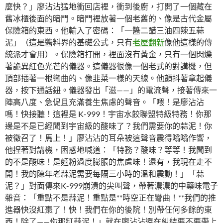
麼快？」廖沾沾猛地衝回店裡，衝到後廚，打開了一個藏在
舊冰櫃後面的暗門。暗門裡放著一個老舊的、像是古代金屬
保險箱的東西。他輸入了密碼：「一醬二醋三油四辣五蒜
泥」（這是醬料界的基礎公式，只有
老屋翻新
像他這樣的傳
統派才會用）。保險箱打開，裡面沒有黃金，只有一個閃爍
著詭異紅色光芒的儀器。這儀器很像一個老式的對講機，但
頂部插著一根彎曲的、像韭菜一樣的天線。他顫抖著拿起儀
器，按下通話鈕。儀器發出「滋——」的電流聲，接著傳來一
陣高八度、急促且充滿養生焦慮的聲音。「喂！是廖沾沾
嗎！快接聽！這裡是 K-999！宇宙水餃聯盟特級特務！你那
邊是不是已經聞到宇宙級的酸味了？我們需要你的蒜泥！你
被徵召了！馬上！」廖沾沾的耳朵被這聲音震得嗡嗡作響，
他捏著對講機，困惑地喊道：「特務？酸味？等等！我聞到
的不是酸味！是麵粉過度膨脹的焦慮味！還有，我現在走不
開！我的陳年老蒜泥需要每隔三小時的溫和震動！」「蒜
泥？」對面傳來K-999崩潰的尖叫聲，帶著濃濃的中藥味電子
雜音：「重點不是蒜泥！重點是**時空正在彎曲！**我們的推
進器快沒紅棗了！快！我們在你的後院！別帶任何多餘的東
西！除了——你那缸蒜泥！」就在廖沾沾還在糾結要不要帶上