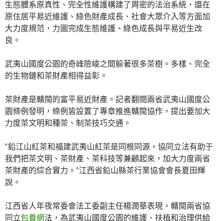
生態體系原真性、完全性維護構建了周密的法治系統，還在
原住居平易近維護、綠色財產成長、社會大眾介入等方面加
大力度規范，力圖完成生態維護、綠色成長與平易近生改
良。
武夷山國度公園的奇峰險峻之間躲著很多茶樹。多樣、完全
的生物鏈和茶財產相得益彰。
茶財產是贛閩的富平易近財產。記者翻閱兩省武夷山國度公
園條例發明，條例皆設置了專章推進贛閩協作，提出要加大
力度茶文明和種茶、制茶技巧交通。
“鉛江山紅茶和福建武夷山紅茶是同根同源，協同立法有助于
我們把茶文明、茶財產、茶科技等兼顧起來，加大力度兩省
茶財產的綜合實力。”江西省鉛山縣茶行業協會會長夏田輝
說。
江西省人年夜常委會法工委副主任楊潤華表現，贛閩兩省協
同立
包養網
法，為武夷山國度公園的維護、扶植和治理供給