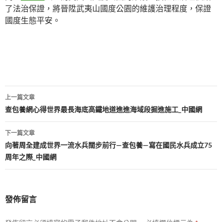
了法治保證，將晉陞武夷山國度公園的維護治理程度，保證
國度生態平安。
文
上一篇文章
章
查包養網心得世界最長海底高鐵地道進進海域段掘進施工_中國網
導
下一篇文章
覽
向著周全建成世界一流水兵闊步前行—查包養—寫在國民水兵成立75
周年之際_中國網
發佈留言