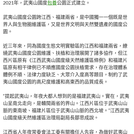
2021年，武夷山國度
包養
公園正式建立。
武夷山國度公園跨江西、福建兩省，是中國獨一一個既是世
界人與生物圈維護區，又是世界文明與天然雙遺產的國度公
園。
近三年來，同為國度生態文明實驗區的江西和福建兩省，繚
繞武夷山國度公園維護、扶植和治理展開了諸多協作，但江
西片區原有《江西武夷山國度級天然維護區條例》和福建片
區原有相干律例已不順應國度公園扶植需求，存在治理體系
體例不順、法律力度缺乏、大眾介入度高等題目，制約了武
夷山國度公園的高尺度維護和高東西的品質成長。
“提起武夷山，年夜大都人想到的是福建武夷山。實在，武夷
山呈南北走向，是贛閩兩省的界山。江西片區位于武夷山山
脈的東南坡、福建片區位于武夷山山脈的西北坡。”江西武夷
山國度級天然維護區治理局副局長鄒思成說。
江西省人年夜常委會法工委有關擔任人先容，為做好武夷山