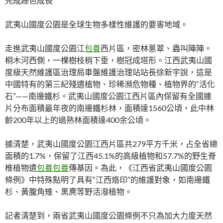
完成綠色成長
武夷山國度公園是全球生物多樣性維護的要害地域。
走進武夷山國度公園江
包養
西片區，密林蔥翠、蟲叫陣陣。
桐木河西側，一棵樹枝梢下垂，樹冠成塔形。江西武夷山國
度級天然維護區治理局車盤維護治理站站長徐新宇說，這是
中國特有的第三紀殘遺植物、珍稀瀕危物種、植物界的“活化
石”——南邊鐵杉。武夷山國度公園江西片區內保留有全國連
片分布面積最年夜的南邊鐵杉林，面積達1560公頃，此中林
齡200年以上的過熟林面積達400余公頃。
據清楚，武夷山國度公園江西片區共279平方千米，占全省總
面積的1.7%，保留了江西45.1%的高級植物和57.7%的野生脊
椎植物遺
包養
包養
傳基因。為此，《江西省武夷山國度公園
條例》中特殊點明了具有“江西烙印”的維護對象，如南邊鐵
杉、黃腹角雉、黑麂等野活潑植物。
記者清楚到，兩省武夷山國度公園條例不只為加大力度天然