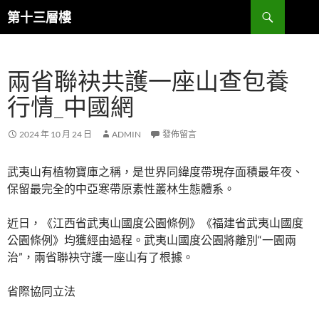
跳
搜
第十三層樓
至
尋
主
要
兩省聯袂共護一座山查包養
內
容
行情_中國網
2024 年 10 月 24 日
ADMIN
發佈留言
武夷山有植物寶庫之稱，是世界同緯度帶現存面積最年夜、
保留最完全的中亞寒帶原素性叢林生態體系。
近日，《江西省武夷山國度公園條例》《福建省武夷山國度
公園條例》均獲經由過程。武夷山國度公園將離別“一園兩
治”，兩省聯袂守護一座山有了根據。
省際協同立法