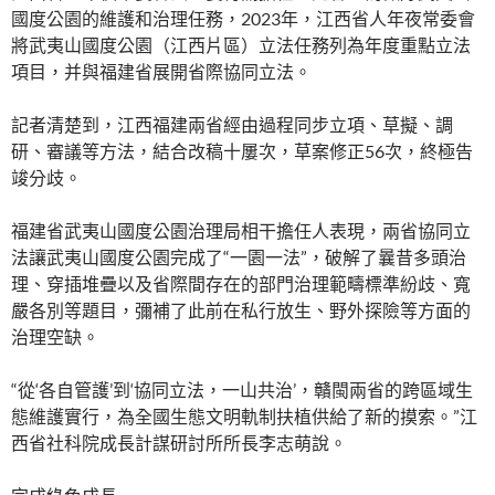
國度公園的維護和治理任務，2023年，江西省人年夜常委會
將武夷山國度公園（江西片區）立法任務列為年度重點立法
項目，并與福建省展開省際協同立法。
記者清楚到，江西福建兩省經由過程同步立項、草擬、調
研、審議等方法，結合改稿十屢次，草案修正56次，終極告
竣分歧。
福建省武夷山國度公園治理局相干擔任人表現，兩省協同立
法讓武夷山國度公園完成了“一園一法”，破解了曩昔多頭治
理、穿插堆疊以及省際間存在的部門治理範疇標準紛歧、寬
嚴各別等題目，彌補了此前在私行放生、野外探險等方面的
治理空缺。
“從‘各自管護’到‘協同立法，一山共治’，贛閩兩省的跨區域生
態維護實行，為全國生態文明軌制扶植供給了新的摸索。”江
西省社科院成長計謀研討所所長李志萌說。