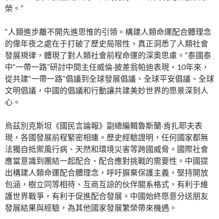
榮。”
“人類進步離不開先進思惟的引領。構建人類命運配合體理念
的偉年夜之處在于打破了歷史局限性，真正洞悉了人類社會
發展規律，體現了對人類社會前程命運的深奧思慮。”泰國泰
中“一帶一路”研討中間主任威倫·披差翁帕迪表現，10年來，
從共建“一帶一路”倡議到全球發展倡議、全球平安倡議、全球
文明倡議，中國的倡議和行動讓共建美妙世界的愿景深刻人
心。
烏茲別克斯坦《國民言論報》副總編輯魯斯蘭·肯扎耶夫表
現，各國發展前程緊密相連。歷史經驗證明，任何國家都無
法獨自抵禦風行病、天然和環境災害等跨國威脅。國際社會
應當意識到團結一起配合、配合應對挑戰的需要性。中國提
出構建人類命運配合體理念，呼吁摒棄保護主義，堅持開放
包涵，樹立同等相待、互商互諒的伙伴關系格式，有利于維
護世界戰爭，有利于促進配合發展。中國始終愿意分送朋友
發展結果與經驗，為其他國家發展繁榮帶來機遇。