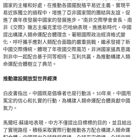
國家的主權和好處，在推動各國擺脫殖平易近主義、實現平
易近族獨立的過程中，增進了亞非國家間的團結與友誼，促
進了廣年夜發展中國家的發展進步。”南非交際學會會長、南
非《交際》雜志主編克里坦·巴哈納表現，進進新時代，中國
提出構建人類命運配合體理念，著眼國際政治經濟格式變
化，呼吁攜手應對人類配合面臨的嚴重挑戰，繼承發揚了新
中國交際傳統，體現了年夜國交際風范，非洲國家逼真意識
到非中一起配合基于同等相待、互利共贏，為推動構建人類
命運配合體樹立了典范。
推動建設開放型世界經濟
白皮書指出，中國既是倡導者也是行動派。10年來，中國用
篤定的信心和扎實的行動，為構建人類命運配合體貢獻中國
氣力。
馬爾旺·蘇達哈表現，中方不僅提出目標標的目的，並且給出
了實現路徑，積極采取實際行動推動各方配合構建人類命運