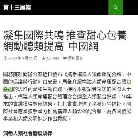
跳
搜
第十三層樓
至
尋
主
要
凝集國際共鳴 推查甜心包養
內
容
網動聽類提高_中國網
2024 年 5 月 23 日
ADMIN
發佈留言
國務院新聞辦公室近日發布《攜手構建人類命運配合體：中
國的倡議與行動》白皮書，周全介紹構建人類命運配合體
包
養網
的思惟內涵和生動實踐。接收本報記者采訪的國際人士
指出，構建人類命運配合體理念合適全人類配合好處，10年
來的實踐獲得豐碩結果，扎扎實實增進了平易近生福祉。國
際社會應當攜手盡力推動構建人類命運配合體，為各國發展
事業和人類文明進步作出貢獻。
洞悉人類社會發展規律