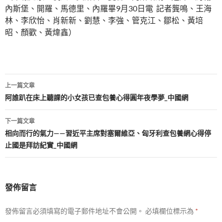
內斯堡、開羅、馬德里、內羅畢9月30日電 記者龔鳴、王海
林、李欣怡、肖新新、劉慧、李強、管克江、鄒松、黃培
昭、顏歡、黃煒鑫）
文
上一篇文章
章
阿誰趴在床上聽課的小女孩已查包養心得圓年夜學夢_中國網
導
下一篇文章
覽
相向而行的氣力——習近平主席對塞爾維亞、匈牙利查包養網心得停
止國是拜訪紀實_中國網
發佈留言
發佈留言必須填寫的電子郵件地址不會公開。
必填欄位標示為
*