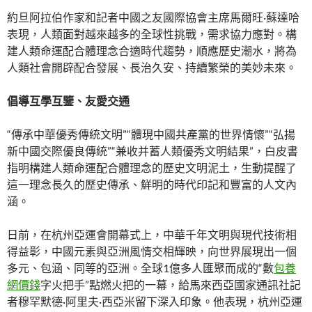
約旦阿拉伯作家和記者中國之友國際協會主席馬爾旺·蘇達哈
表現，人類面對越來越多的全球性挑戰，需求協力應對。構
建人類命運配合體理念合適時代趨勢，順應歷史潮水，將為
人類社會開辟配合發展、長治久安、持續繁榮的美妙未來。
倡導互學互鑒、友愛交通
“傳承中華優秀傳統文明”“體現中國共產黨的世界情懷”“弘揚
新中國交際優良傳統”“兼收并蓄人類優秀文明結果”，白皮書
指明構建人類命運配合體理念的歷史文明泥土，生動提醒了
這一理念長久的歷史傳承、鮮明的時代印記和豐富的人文內
涵。
日前，在杭州亞運會開幕式上，中華千年文明與現代技術相
得益彰，中國元素與亞洲風情交相輝映，向世界展現出一個
多元、包涵、同等的亞洲。全球1億多人匯聚而成的“數
包養
網價錢
字火把手”點燃火把的一幕，給馬來西亞國家通訊社記
者穆罕默德·阿里夫·西亞米留下深入印象。他表現，杭州亞運