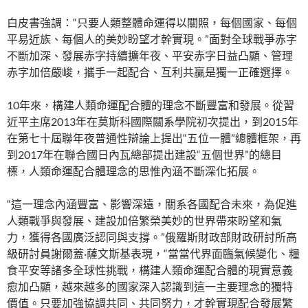
白皮書強調：“只要人類整體命運得以關照，每個國家、每個
平易近族、每個人的美妙盼望才幹實現。”面對全球戰爭赤字
不斷加深、發展赤字持續擴年夜、平安赤字日益凸顯、管理
赤字加倍嚴峻，攜手一起配合、互利共贏是獨一正確選擇。
10年來，構建人類命運配合體的理念不斷豐富和發展。從習
近平主席2013年在莫斯科國際關系學院初次提出，到2015年
在第七十屆聯年夜普通性辯論上提出“五位一體”總體框架，再
到2017年在聯合國日內瓦總部提出建設“五個世界”的總目
標，人類命運配合體理念的思惟內涵不斷深化拓展。
“這一理念內涵豐富、影響深遠，關系各國配合未來，為促進
人類戰爭與發展、建設加倍繁榮美妙的世界帶來盼望和氣
力，獲得各國廣泛認同與支撐。”俄羅斯財政部財政研討所高
級研討員謝爾蓋·薩文斯基表現，“當當代界面臨氣候變化、糧
食平安等諸多全球性挑戰，構建人類命運配合體的現實意義
愈加凸顯，越來越多的國家深入認識到這一主要理念的獨特
價值。只要加強協調共同、共同努力，才幹實現配合發展繁