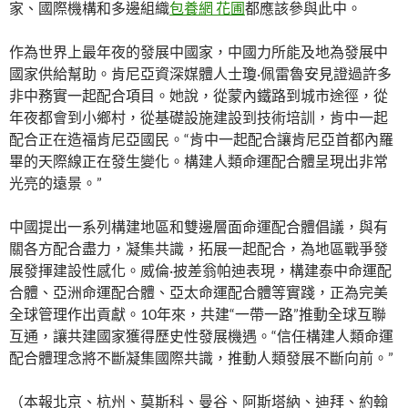
家、國際機構和多邊組織
包養網 花圃
都應該參與此中。
作為世界上最年夜的發展中國家，中國力所能及地為發展中
國家供給幫助。肯尼亞資深媒體人士瓊·佩雷魯安見證過許多
非中務實一起配合項目。她說，從蒙內鐵路到城市途徑，從
年夜都會到小鄉村，從基礎設施建設到技術培訓，肯中一起
配合正在造福肯尼亞國民。“肯中一起配合讓肯尼亞首都內羅
畢的天際線正在發生變化。構建人類命運配合體呈現出非常
光亮的遠景。”
中國提出一系列構建地區和雙邊層面命運配合體倡議，與有
關各方配合盡力，凝集共識，拓展一起配合，為地區戰爭發
展發揮建設性感化。威倫·披差翁帕迪表現，構建泰中命運配
合體、亞洲命運配合體、亞太命運配合體等實踐，正為完美
全球管理作出貢獻。10年來，共建“一帶一路”推動全球互聯
互通，讓共建國家獲得歷史性發展機遇。“信任構建人類命運
配合體理念將不斷凝集國際共識，推動人類發展不斷向前。”
（本報北京、杭州、莫斯科、曼谷、阿斯塔納、迪拜、約翰