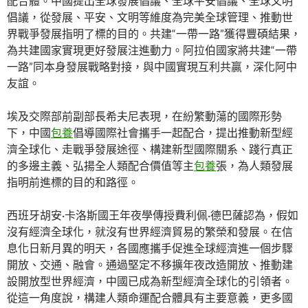
配合體。中國提出全球發展倡議、全球平安倡議、全球文明
倡議，從發展、平安、文明等維度為完美全球管理、推動世
界戰爭發展指明了標的目的。共建“一帶一路”獲得豐碩結果，
為共建國家實現更好發展注進動力。阿拉伯國家將共建“一帶
一路”同本身發展戰略對接，與中國實現互利共贏，深化阿中
友誼。
埃及交際部前副部長希夫尼表現，在紛繁動蕩的國際形勢
下，中國
包養
倡導國際社會攜手一起配合，提出推動新型經
濟全球化、走戰爭發展途徑、構建新型國際關系、踐行真正
的多邊主義、弘揚全人類配合價值等主
包養
張，為人類發展
指明前進標的目的和路徑。
西班牙胡安·卡洛斯國王年夜學傳授費利佩·德巴薩認為，假如
沒有經濟全球化，就沒有世界經濟貿易的繁榮和發展。在信
息化日新月異的明天，各國應攜手促進全球經濟進一個步驟
開放、交通、融會。通過堅定不移擴年夜改造開放、推動建
設開放型世界經濟，中國已成為新型經濟全球化的引領者。
從這一角度說，構建人類命運配合體具有主要意義，更多國