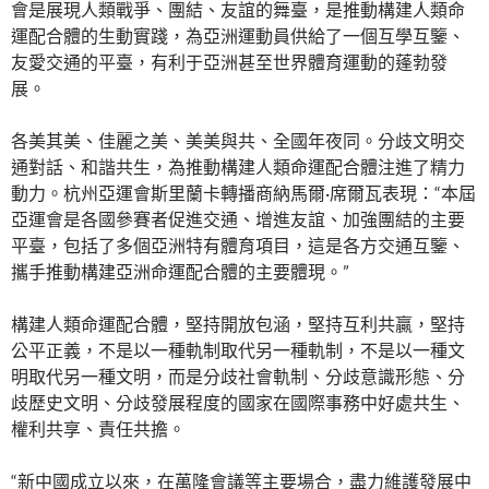
會是展現人類戰爭、團結、友誼的舞臺，是推動構建人類命
運配合體的生動實踐，為亞洲運動員供給了一個互學互鑒、
友愛交通的平臺，有利于亞洲甚至世界體育運動的蓬勃發
展。
各美其美、佳麗之美、美美與共、全國年夜同。分歧文明交
通對話、和諧共生，為推動構建人類命運配合體注進了精力
動力。杭州亞運會斯里蘭卡轉播商納馬爾·席爾瓦表現：“本屆
亞運會是各國參賽者促進交通、增進友誼、加強團結的主要
平臺，包括了多個亞洲特有體育項目，這是各方交通互鑒、
攜手推動構建亞洲命運配合體的主要體現。”
構建人類命運配合體，堅持開放包涵，堅持互利共贏，堅持
公平正義，不是以一種軌制取代另一種軌制，不是以一種文
明取代另一種文明，而是分歧社會軌制、分歧意識形態、分
歧歷史文明、分歧發展程度的國家在國際事務中好處共生、
權利共享、責任共擔。
“新中國成立以來，在萬隆會議等主要場合，盡力維護發展中