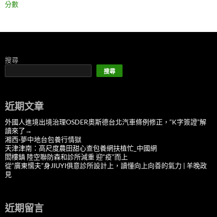
分數
搜尋
搜尋
近期文章
外國人進境出境治理OSDER奧斯德台北汽車條例修正，“K字簽證”解
讀來了→
湘西·夢中地台包養行情獄
天津津南：高尺度農田甜心查包養網扶植忙_中國網
閻樓鎮 陸空聯防森和診所減重 迎“疫”而上
從“廣東懦夫”身JIUYI俱意診所設計上，讀懂向上向善的氣力 | 羊晚政
見
近期留言