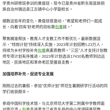
学贵州研修班参训的黄俊琼，现今已是贵州省黔东南苗族侗
族自治州镇远县江古镇中心小学副校长。
细数这些年的变化，黄俊琼很激动，“希望和老师们一起成
长，向着‘四有’好老师的目标靠
包養
拢。”
聚焦精准帮扶，教育人才支教工作不断优化。最新数据显
示，“特岗计划”持续深入实施，2023年计划招聘5.23万人，
持续为乡村学校补充
包養
高素质教师。“三区”人才支持计划教
师专项计划有序推进，2023年计划选派17410名教师到边远
地区、民族地区和革命老区受援县支教。
加强培养补充，促进专业发展
刚刚过去的暑假，参加“优师计划”师范生暑期研学行活动的同
学们收获颇丰。
参观中国科学技术馆，与北京师范大学第二附属中学教师面
对面交流，
包養
走进黑龙江省克东县的中小学调研基层教