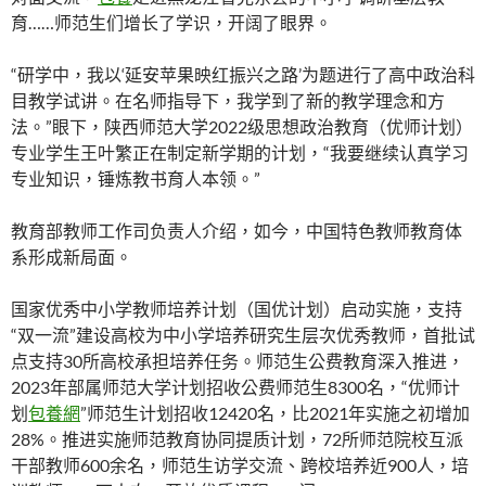
育……师范生们增长了学识，开阔了眼界。
“研学中，我以‘延安苹果映红振兴之路’为题进行了高中政治科
目教学试讲。在名师指导下，我学到了新的教学理念和方
法。”眼下，陕西师范大学2022级思想政治教育（优师计划）
专业学生王叶繁正在制定新学期的计划，“我要继续认真学习
专业知识，锤炼教书育人本领。”
教育部教师工作司负责人介绍，如今，中国特色教师教育体
系形成新局面。
国家优秀中小学教师培养计划（国优计划）启动实施，支持
“双一流”建设高校为中小学培养研究生层次优秀教师，首批试
点支持30所高校承担培养任务。师范生公费教育深入推进，
2023年部属师范大学计划招收公费师范生8300名，“优师计
划
包養網
”师范生计划招收12420名，比2021年实施之初增加
28%。推进实施师范教育协同提质计划，72所师范院校互派
干部教师600余名，师范生访学交流、跨校培养近900人，培