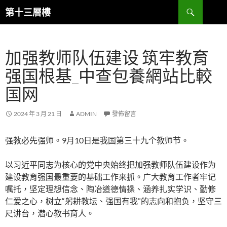
跳
搜
第十三層樓
至
尋
主
要
加强教师队伍建设 筑牢教育
內
容
强国根基_中查包養網站比較
国网
2024 年 3 月 21 日
ADMIN
發佈留言
强教必先强师。9月10日是我国第三十九个教师节。
以习近平同志为核心的党中央始终把加强教师队伍建设作为
建设教育强国最重要的基础工作来抓。广大教育工作者牢记
嘱托，坚定理想信念、陶冶道德情操、涵养扎实学识、勤修
仁爱之心，树立“躬耕教坛、强国有我”的志向和抱负，坚守三
尺讲台，潜心教书育人。