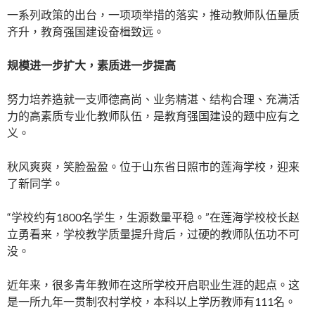
一系列政策的出台，一项项举措的落实，推动教师队伍量质
齐升，教育强国建设奋楫致远。
规模进一步扩大，素质进一步提高
努力培养造就一支师德高尚、业务精湛、结构合理、充满活
力的高素质专业化教师队伍，是教育强国建设的题中应有之
义。
秋风爽爽，笑脸盈盈。位于山东省日照市的莲海学校，迎来
了新同学。
“学校约有1800名学生，生源数量平稳。”在莲海学校校长赵
立勇看来，学校教学质量提升背后，过硬的教师队伍功不可
没。
近年来，很多青年教师在这所学校开启职业生涯的起点。这
是一所九年一贯制农村学校，本科以上学历教师有111名。