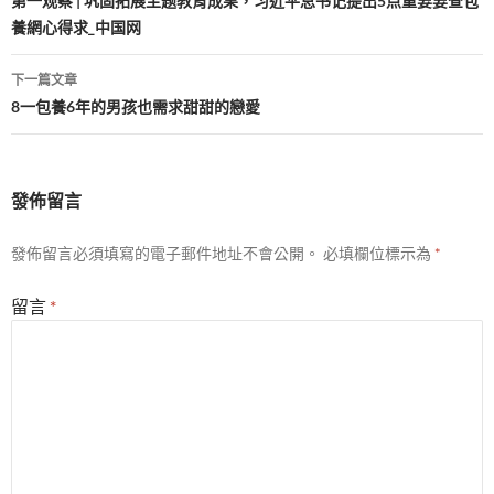
章
第一观察 | 巩固拓展主题教育成果，习近平总书记提出5点重要要查包
養網心得求_中国网
導
覽
下一篇文章
8一包養6年的男孩也需求甜甜的戀愛
發佈留言
發佈留言必須填寫的電子郵件地址不會公開。
必填欄位標示為
*
留言
*