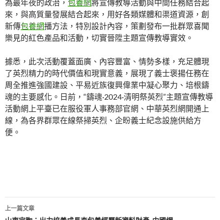
為最年夜的政治，
包養網
將宣傳教導活動與中間任務結合起
來，與高質量發展結合起來，用好各類媒體和渠道資源，創
新傳
包養網
播方法，特別設計內容，策劃發布一批群眾喜聞
樂見的紅色產品和活動，切實晉陞主題宣傳教導實效。
據悉，此次活動覆蓋面廣、內容豐富、情勢多樣，充足體現
了英烈精力的時代價值和現實意義，展現了義士褒揚任務在
周全推進強國建設、平易近族復興偉業中凝心聚力、培根鑄
魂的主要感化。日前，“鑄魂·2024·清明祭英烈”主題宣傳教導
活動網上平臺已在服役軍人事務部官網、中華英烈網開通上
線，為各界群眾在線祭掃英烈、企盼義士紀念設施供給方
便。
文
上一篇文章