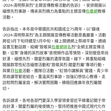
·2024·清明祭英烈”主題宣傳教導活動的告訴》，安排開展以
緬懷先烈事跡、傳承英烈精力為重點的主題宣傳
包養網
教導
活動。
告訴指出，本年是中華國民共和國成立75周年，以“鑄魂
·2024·清明祭英烈”為主題開展宣傳教導活動意義嚴重。活動
將從3月下旬持續至5月中旬，線上開通網上祭掃平臺，通過
設置互動話題、組織“致敬英
包養網排名
烈”全網主題宣傳活
動、征集“身邊的英烈故事”音視頻作品等情勢，深刻營造崇尚
好漢、緬懷先烈、關愛烈屬的濃厚氛圍。線下，將重點組織
開展群眾性紀念緬懷活動和“致敬英烈·關愛烈屬”專項行動，
與黨日
包養
活動、團隊日活動、“紅領巾講解員”實踐、青少年
思政課等緊密結合，重溫英烈事跡，加強幻想信心教導，走
訪慰問烈屬家庭，解決實際困難，積極回應廣年夜烈屬關
切。
告訴請求，各地各部門要深入學習領會習近平總書記關于崇
尚好漢、關愛烈屬的唆使精力，堅持把推進中國式現代化作