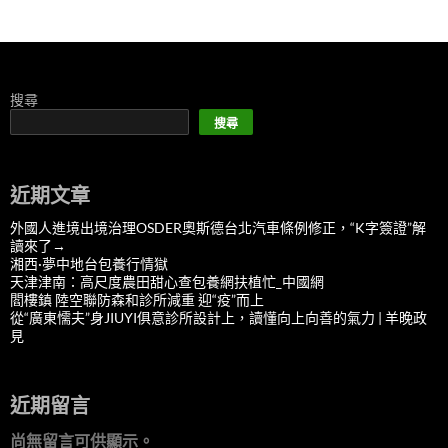
搜尋
搜尋
近期文章
外國人進境出境治理OSDER奧斯德台北汽車條例修正，“K字簽證”解
讀來了→
湘西·夢中地台包養行情獄
天津津南：高尺度農田甜心查包養網扶植忙_中國網
閻樓鎮 陸空聯防森和診所減重 迎“疫”而上
從“廣東懦夫”身JIUYI俱意診所設計上，讀懂向上向善的氣力 | 羊晚政
見
近期留言
尚無留言可供顯示。