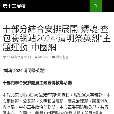
跳
搜
第十三層樓
至
尋
主
要
十部分結合安排展開“鑄魂·查
內
容
包養網站2024·清明祭英烈”主
題運動_中國網
2024 年 7 月 30 日
ADMIN
發佈留言
“鑄魂·2024·清明祭英烈”
十部門聯合安排開展主題宣傳教導活動
本報北京3月28日電 (記者李龍伊)近日，服役軍人事務部、中
心網信辦、公安部、文明和游玩部、應急治理部、國家消防
救濟局、中心軍委政治任務部、中心軍委國防動員部、共青
團中心、全國少工委等10部門聯合印發《關于開展“鑄魂