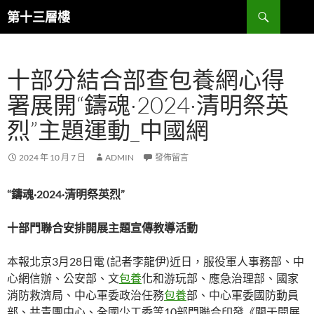
跳
搜
第十三層樓
至
尋
主
要
十部分結合部查包養網心得
內
容
署展開“鑄魂·2024·清明祭英
烈”主題運動_中國網
2024 年 10 月 7 日
ADMIN
發佈留言
“鑄魂·2024·清明祭英烈”
十部門聯合安排開展主題宣傳教導活動
本報北京3月28日電 (記者李龍伊)近日，服役軍人事務部、中
心網信辦、公安部、文
包養
化和游玩部、應急治理部、國家
消防救濟局、中心軍委政治任務
包養
部、中心軍委國防動員
部、共青團中心、全國少工委等10部門聯合印發《關于開展