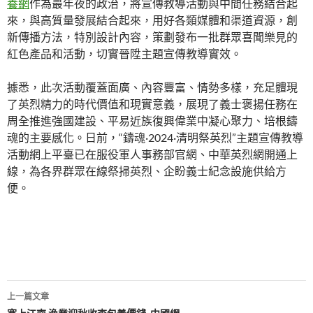
養網
作為最年夜的政治，將宣傳教導活動與中間任務結合起
來，與高質量發展結合起來，用好各類媒體和渠道資源，創
新傳播方法，特別設計內容，策劃發布一批群眾喜聞樂見的
紅色產品和活動，切實晉陞主題宣傳教導實效。
據悉，此次活動覆蓋面廣、內容豐富、情勢多樣，充足體現
了英烈精力的時代價值和現實意義，展現了義士褒揚任務在
周全推進強國建設、平易近族復興偉業中凝心聚力、培根鑄
魂的主要感化。日前，“鑄魂·2024·清明祭英烈”主題宣傳教導
活動網上平臺已在服役軍人事務部官網、中華英烈網開通上
線，為各界群眾在線祭掃英烈、企盼義士紀念設施供給方
便。
文
上一篇文章