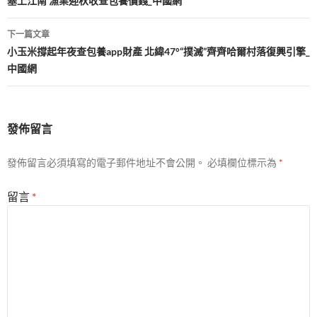
章
塞上江南 漁業迎秋收查包養價錢_中國網
導
下一篇文章
覽
小玉米撐起年夜查包養app財產 北緯47°“撲滅”齊齊哈爾村落復興引擎_
中國網
發佈留言
發佈留言必須填寫的電子郵件地址不會公開。
必填欄位標示為
*
留言
*