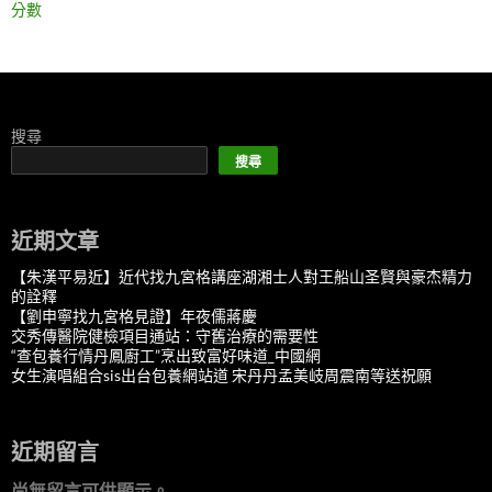
分數
搜尋
搜尋
近期文章
【朱漢平易近】近代找九宮格講座湖湘士人對王船山圣賢與豪杰精力
的詮釋
【劉申寧找九宮格見證】年夜儒蔣慶
交秀傳醫院健檢項目通站：守舊治療的需要性
“查包養行情丹鳳廚工”烹出致富好味道_中國網
女生演唱組合sis出台包養網站道 宋丹丹孟美岐周震南等送祝願
近期留言
尚無留言可供顯示。