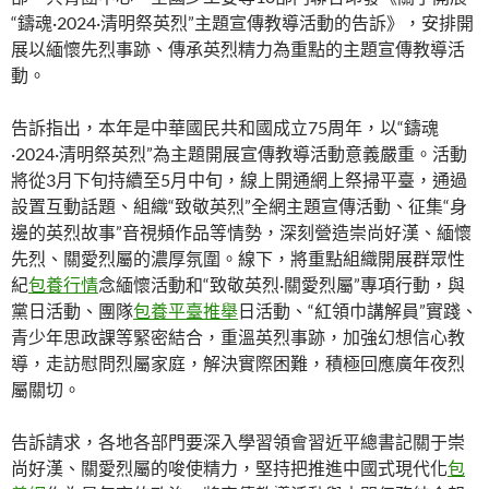
“鑄魂·2024·清明祭英烈”主題宣傳教導活動的告訴》，安排開
展以緬懷先烈事跡、傳承英烈精力為重點的主題宣傳教導活
動。
告訴指出，本年是中華國民共和國成立75周年，以“鑄魂
·2024·清明祭英烈”為主題開展宣傳教導活動意義嚴重。活動
將從3月下旬持續至5月中旬，線上開通網上祭掃平臺，通過
設置互動話題、組織“致敬英烈”全網主題宣傳活動、征集“身
邊的英烈故事”音視頻作品等情勢，深刻營造崇尚好漢、緬懷
先烈、關愛烈屬的濃厚氛圍。線下，將重點組織開展群眾性
紀
包養行情
念緬懷活動和“致敬英烈·關愛烈屬”專項行動，與
黨日活動、團隊
包養平臺推舉
日活動、“紅領巾講解員”實踐、
青少年思政課等緊密結合，重溫英烈事跡，加強幻想信心教
導，走訪慰問烈屬家庭，解決實際困難，積極回應廣年夜烈
屬關切。
告訴請求，各地各部門要深入學習領會習近平總書記關于崇
尚好漢、關愛烈屬的唆使精力，堅持把推進中國式現代化
包