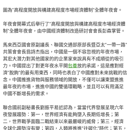
圖為“高程度開放與構建高程度市場經濟體制”全體年夜會。
年夜會開幕式后舉行了“高程度開放與構建高程度市場經濟體
制”全體年夜會，由中國經濟體制改造研討會會長彭森掌管。
馬來西亞國會原副議長、聯國交通部原部長暨亞太“一帶一路”
共策會會長翁詩杰指出，中國是一個不容忽視的年夜市場，
其宏大潛力對其他國家的的企業家來說具有不成順從的吸引
力。中國提出了對更年夜水平開
包養
放的承諾，這是應對經
濟“脫鉤”的最有用東西，同時也表白了中國應對未來挑戰的信
念。中國推進貨物與服務領域的開放，不僅可以讓東盟進進
最年夜的市場，進進中國的雙循環戰略，並且可以有用滿足
中國不斷增長的需求。
聯合國前副秘書長劉振平易近認為，當當代界發展呈現六年
夜發展趨勢：第一，世界經濟有能夠墮入長期低增長；第
二，世界戰爭面臨二戰結束以來最嚴峻的威脅；第三，經濟
全球化趨勢沒有變；第四，人類將進進“往碳化”時代；第五，