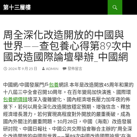
跳
搜
第十三層樓
至
尋
主
要
周全深化改造開放的中國與
內
容
世界——查包養心得第89次中
國改造國際論壇舉辦_中國網
2024 年 9 月 25 日
ADMIN
發佈留言
中國網/中國發展門戶
包養
網訊 本年是改造開放45周年和黨的
十八屆三中全會召開10周年。在百年變局加快演進、國際環
包養網價錢
境深入復雜變化、國內經濟增長壓力加年夜的佈
景下，若何以周全深化改造開放穩定預期、增強信念、釋放
經濟增長潛力，若何實現高程度對外開放的嚴重衝破，成為
國內外關注的嚴重問題。10月28日，中國（海南）改造發展
研討院、中國日報社、中國公共交際協會聯合主辦的“周全深
化改造開放的中國與世界——第89次中國改造國際論壇”在海