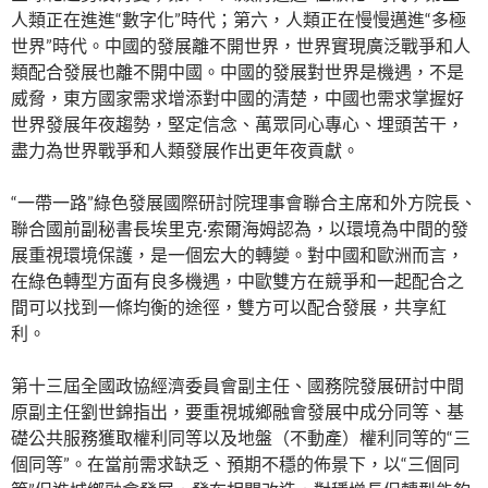
人類正在進進“數字化”時代；第六，人類正在慢慢邁進“多極
世界”時代。中國的發展離不開世界，世界實現廣泛戰爭和人
類配合發展也離不開中國。中國的發展對世界是機遇，不是
威脅，東方國家需求增添對中國的清楚，中國也需求掌握好
世界發展年夜趨勢，堅定信念、萬眾同心專心、埋頭苦干，
盡力為世界戰爭和人類發展作出更年夜貢獻。
“一帶一路”綠色發展國際研討院理事會聯合主席和外方院長、
聯合國前副秘書長埃里克·索爾海姆認為，以環境為中間的發
展重視環境保護，是一個宏大的轉變。對中國和歐洲而言，
在綠色轉型方面有良多機遇，中歐雙方在競爭和一起配合之
間可以找到一條均衡的途徑，雙方可以配合發展，共享紅
利。
第十三屆全國政協經濟委員會副主任、國務院發展研討中間
原副主任劉世錦指出，要重視城鄉融會發展中成分同等、基
礎公共服務獲取權利同等以及地盤（不動產）權利同等的“三
個同等”。在當前需求缺乏、預期不穩的佈景下，以“三個同