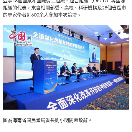
亞等18個國家和國際勞工組織、經合組織（OECD）等國際
組織的代表，來自相關部委、高校、科研機構及28個省區市
的專家學者近600余人參加本次論壇。
圖為海南省國民當局省長劉小明開幕致辭。