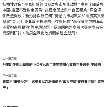
結構性改造”“平易近營經濟發展與市場化改造”“高程度開放與
中國-東盟不受拘束貿易”“高程度開放與年夜國關系”“周全深
化改造開放：新形勢與新任務”“勞動力市場政策和經濟高質量
發展”“新時代東北周全振興的目標與任務”“高程度開放的海南
不受拘束貿易港”等主題議題，邀請國內外高層次專家學者進
行深刻研討，為周全深化改造開放建言獻策。
文
上一篇文章
章
阿誰趴在床上聽課的小女孩已圓年夜學查甜心寶物包養網夢_中國網
導
下一篇文章
覽
醫學生“贈藥受辱”：求藥者以怨報德還是“兩次空跑”查包養行情引發誤
解？