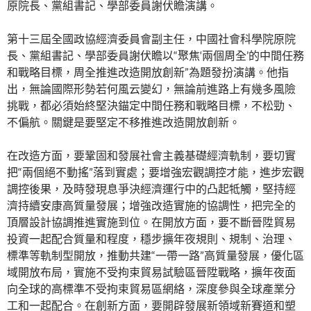
原院長、黨組書記、學部委員謝伏瞻演講。
第十三屆全國政協經濟委員會副主任，中國社會科學院原院
長、黨組書記、學部委員謝伏瞻以“聚焦‘兩個周全’的中間任務
和戰略目標，周全推進改造開放創新”為題發扮演講。他指
出，無論國際形勢若何風云變幻，無論前進路上有幾多風險
挑戰，都必須始終堅決錨定中間任務和戰略目標，不松勁、
不偏航。關鍵是要堅定不移推進改造開放創新。
在改造方面，要鞏固和發展社會主義基礎經濟軌制，要切實
把“兩個絕不動搖”落到實處；要增強宏觀調控才能，進步宏觀
調控後果，及時發現息爭決經濟運行中的凸起牴觸，堅持經
濟持續安康高質量發展；增強改造實施的協調性，把完全的
頂層設計協調推進實施到位。在開放方面，要不斷晉陞貿易
投資一起配合質量和程度，穩步擴年夜規則、規制、治理、
標準等軌制型開放，推動共建“一帶一路”高質量發展，優化區
域開放布局，實施不受拘束貿易試驗區晉陞戰略，擴年夜面
向全球的高標準不受拘束貿易區網絡，深度參與全球產業分
工和一起配合。在創新方面，要開辟發展新領域新賽道和塑