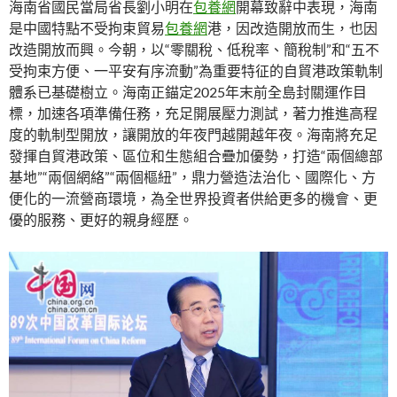
海南省國民當局省長劉小明在
包養網
開幕致辭中表現，海南
是中國特點不受拘束貿易
包養網
港，因改造開放而生，也因
改造開放而興。今朝，以“零關稅、低稅率、簡稅制”和“五不
受拘束方便、一平安有序流動”為重要特征的自貿港政策軌制
體系已基礎樹立。海南正錨定2025年末前全島封關運作目
標，加速各項準備任務，充足開展壓力測試，著力推進高程
度的軌制型開放，讓開放的年夜門越開越年夜。海南將充足
發揮自貿港政策、區位和生態組合疊加優勢，打造“兩個總部
基地”“兩個網絡”“兩個樞紐”，鼎力營造法治化、國際化、方
便化的一流營商環境，為全世界投資者供給更多的機會、更
優的服務、更好的親身經歷。