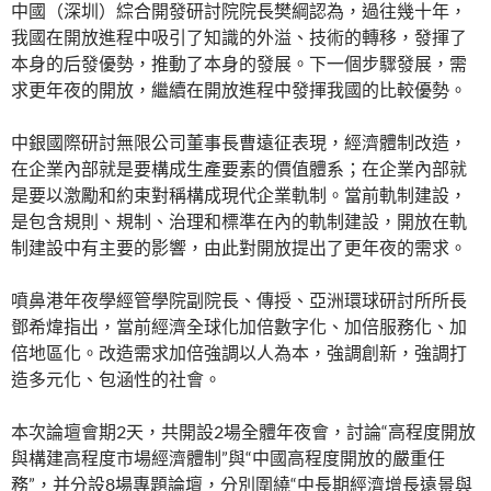
中國（深圳）綜合開發研討院院長樊綱認為，過往幾十年，
我國在開放進程中吸引了知識的外溢、技術的轉移，發揮了
本身的后發優勢，推動了本身的發展。下一個步驟發展，需
求更年夜的開放，繼續在開放進程中發揮我國的比較優勢。
中銀國際研討無限公司董事長曹遠征表現，經濟體制改造，
在企業內部就是要構成生產要素的價值體系；在企業內部就
是要以激勵和約束對稱構成現代企業軌制。當前軌制建設，
是包含規則、規制、治理和標準在內的軌制建設，開放在軌
制建設中有主要的影響，由此對開放提出了更年夜的需求。
噴鼻港年夜學經管學院副院長、傳授、亞洲環球研討所所長
鄧希煒指出，當前經濟全球化加倍數字化、加倍服務化、加
倍地區化。改造需求加倍強調以人為本，強調創新，強調打
造多元化、包涵性的社會。
本次論壇會期2天，共開設2場全體年夜會，討論“高程度開放
與構建高程度市場經濟體制”與“中國高程度開放的嚴重任
務”，并分設8場專題論壇，分別圍繞“中長期經濟增長遠景與