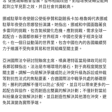
等”促進城鄉融會發展，發布相關改造，對穩增長促轉型能夠
起到立竿見影之效，并且社會共識較高。
挪威駐華年夜使館公使銜參贊和副館長卡加·格魯姆代表挪威
駐華年夜使白思娜發扮演講。她指出，挪威和中國面臨著良
多雷同的挑戰，包含氣候變化危機。應對挑戰，需求全球一
起配合。各國都依賴于世界經濟，中國也受害于經濟全球
化。在一個日益動蕩的世界里，包含中國在內的各國繼續努
力于維護不受拘束貿易和世貿組織至關主要。
亞洲國際法令研討院聯席主席、噴鼻港特區當局律政司前司
長鄭若驊指出，法治是市場環境的基石，對于高程度開放至
關主要。調解一向是解決爭議或防止沖突升級為訴訟或仲裁
等對抗性法式的焦點要素，合適國際法中戰爭共處的基礎原
則。勝利的調解不僅可以防止“長短”，並且可以帶來更多的一
起配合與協作，從而創造出雙贏的解決計劃；不僅針對當前
糾紛量身定做解決計劃，並且創造性解決其他潛在沖突，避
免其演變為實際爭端。