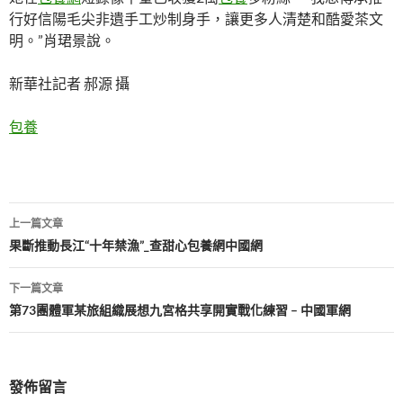
行好信陽毛尖非遺手工炒制身手，讓更多人清楚和酷愛茶文
明。”肖珺景說。
新華社記者 郝源 攝
包養
文
上一篇文章
章
果斷推動長江“十年禁漁”_查甜心包養網中國網
導
下一篇文章
覽
第73團體軍某旅組織展想九宮格共享開實戰化練習 – 中國軍網
發佈留言