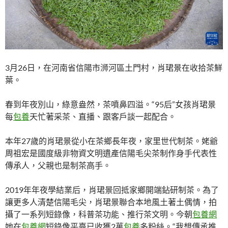
3月26日，在河南省信陽市浉河區土門村，肖珺景在收拾茶鮮
葉。
春到年夜別山，綠意盎然，茶噴鼻四溢。“95后”女孩肖珺景
每
包養
天忙著采茶、直播、跟客戶談一起配合。
本年27歲的肖珺景從小在茶鄉長年夜，家里世代制茶。姥爺
周祖宏是國度級非物資文明遺產信陽毛尖茶制作身手代表性
傳承人，父親也是制茶高手。
2019年年夜學結業后，肖珺景回抵家鄉開端鉆研制茶。為了
讓更多人清楚信陽毛尖，肖珺景聯合本地風土著土偶情，拍
攝了一系列短錄像，科普茶功能、推行茶文明。今朝
包養網
她在
包養網
短錄像平臺已收獲2萬
包養
多粉絲。“我想傳承推