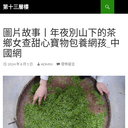
跳
搜
第十三層樓
至
尋
主
要
圖片故事丨年夜別山下的茶
內
容
鄉女查甜心寶物包養網孩_中
國網
2024 年 8 月 5 日
ADMIN
發佈留言