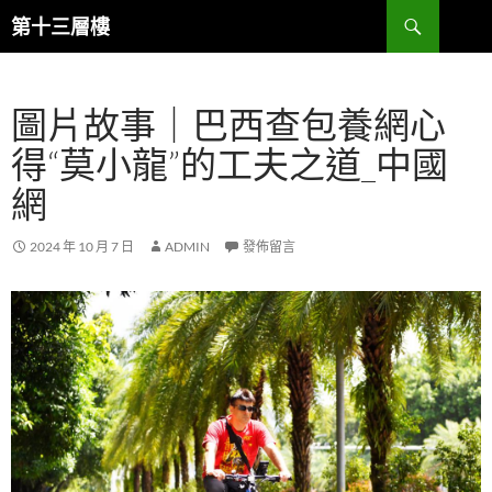
跳
搜
第十三層樓
至
尋
主
要
圖片故事｜巴西查包養網心
內
容
得“莫小龍”的工夫之道_中國
網
2024 年 10 月 7 日
ADMIN
發佈留言