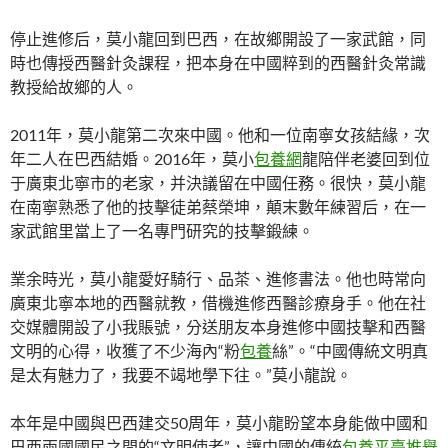
停止進修后，莫小龍回到巴西，在故鄉開設了一家武館，同
時也傳授西醫針灸課程，把本身在中國粹到的西醫針灸常識
教授給故鄉的人。
2011年，莫小龍第二次來中國。他和一位南寧女孩結緣，次
年二人在巴西結婚。2016年，莫小
包養網
龍陪伴老婆回到位
于廣東北寧市的老家，并決議留在中國任務。很快，莫小龍
在南寧熟悉了他的技擊徒弟蔡榮坤，顛末數年練習后，在一
家武館里當上了一名專門研究的技擊鍛練。
業余時光，莫小龍愛好騎行、品茶、進修書法。他也時常向
廣東北寧本地的西醫就教，借機進修西醫診療身手。他在社
交媒體開設了小我賬號，分送朋友本身進修中國技擊和西醫
文明的心得，收獲了不少海內“粉
包養
絲”。“中國傳統文明真
是太有魅力了，我要不竭地學下往。”莫小龍說。
本年是中國與巴西建交50周年，莫小龍盼望本身能做中國和
巴西兩國國民之間的“文明使者”，讓中國的傳統
包養平臺推舉