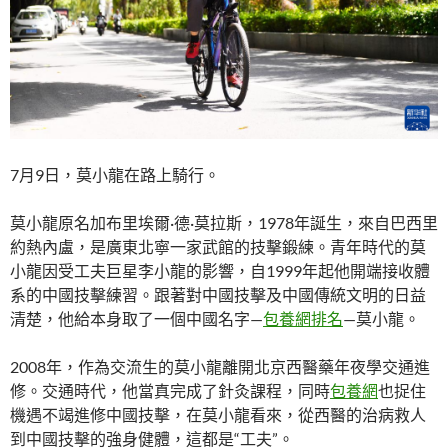
7月9日，莫小龍在路上騎行。
莫小龍原名加布里埃爾·德·莫拉斯，1978年誕生，來自巴西里
約熱內盧，是廣東北寧一家武館的技擊鍛練。青年時代的莫
小龍因受工夫巨星李小龍的影響，自1999年起他開端接收體
系的中國技擊練習。跟著對中國技擊及中國傳統文明的日益
清楚，他給本身取了一個中國名字—
包養網排名
—莫小龍。
2008年，作為交流生的莫小龍離開北京西醫藥年夜學交通進
修。交通時代，他當真完成了針灸課程，同時
包養網
也捉住
機遇不竭進修中國技擊，在莫小龍看來，從西醫的治病救人
到中國技擊的強身健體，這都是“工夫”。