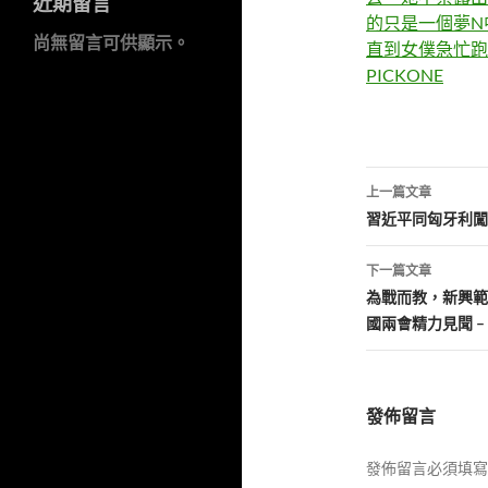
近期留言
的只是一個夢N
尚無留言可供顯示。
直到女僕急忙跑
PICKONE
文
上一篇文章
章
習近平同匈牙利闖
導
下一篇文章
覽
為戰而教，新興範
國兩會精力見聞 –
發佈留言
發佈留言必須填寫