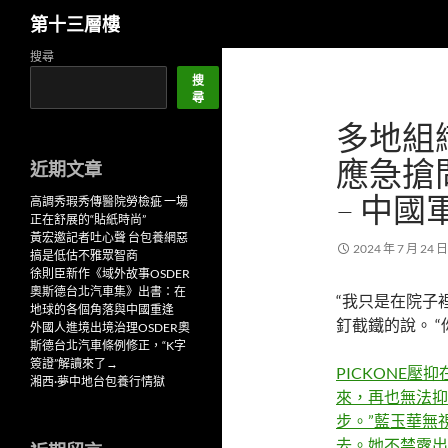
搜
第十三層樓
尋
跳
搜尋
至
搜
尋
主
多地組
要
內
應急搶
近期文章
容
– 中國
高調秀瑕秀傳醫院勞檢疵 一場
正在舒展的“貼紙時尚”
黃宏邀記者吐心聲 台包養網惡
2024 年 7 月 24 日
搞是低估不雅眾智商
徐則臣新作《域外故事OSDER
奧斯德台北汽車集》出書：在
“我只是在院子
地球的各個角落與中國重逢
釘截鐵的說。 “
外國人進境出境治理OSDER奧
斯德台北汽車條例修正，“K字
簽證”解讀來了→
PICKONE
湘西·夢中地台包養行情獄
來，再也無法抑
步。”藍玉華無
去。她不禁露出