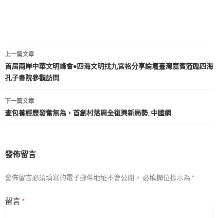
文
上一篇文章
章
首屆兩岸中華文明峰會•四海文明找九宮格分享論壇臺灣嘉賓蒞臨四海
孔子書院參觀訪問
導
覽
下一篇文章
查包養經歷發奮無為，首創村落周全復興新局勢_中國網
發佈留言
發佈留言必須填寫的電子郵件地址不會公開。
必填欄位標示為
*
留言
*