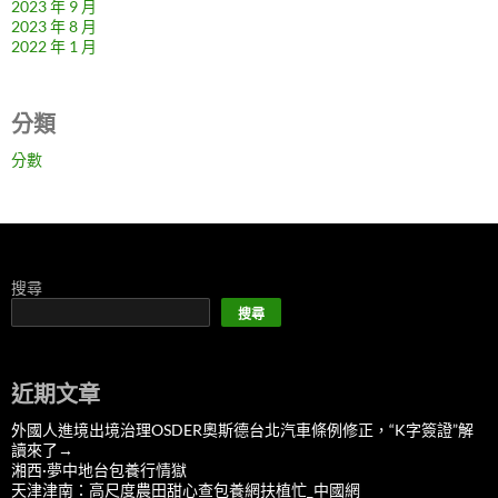
2023 年 9 月
2023 年 8 月
2022 年 1 月
分類
分數
搜尋
搜尋
近期文章
外國人進境出境治理OSDER奧斯德台北汽車條例修正，“K字簽證”解
讀來了→
湘西·夢中地台包養行情獄
天津津南：高尺度農田甜心查包養網扶植忙_中國網