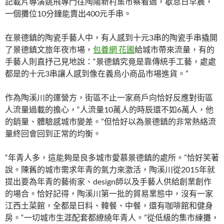
記載片導演姚飛專門往陶陽新村集市察看過，歇息日早晨，
一個攤位10分鐘能賣出400元手串。
在景德鎮的陶瓷手藝人中，有人感到十元3串的陶瓷手串撬開
了景德鎮文旅年夜市場，
包養網 花圃
給城市帶來流量，有的
手藝人則直抒己見地說：“景德鎮究竟是靠傳統手工藝，處處
都是的十元3串讓人感到像在義烏小商品市場進貨。”
作為陶溪川的運營方，街區不止一家商戶向恰好反應對街區
人流量過載的擔心，“人流量10萬人的時辰還不如6萬人，他
的銷量、體驗感城市變差。”但恰好以為景德鎮的非常熱絡流
量終回會回到正常的均衡。
“年青人多，這能夠是良多城市愛慕景德鎮的處所。”恰好笑著
說。陳舊的城市需求年青的氣力來激活，陶溪川從2015年就
提出要為年青的藝術家、design師以及手藝人供給創業創作
的場合。恰好記得，陶溪川第一批的貿易業態中，沒有一家
江西土菜館，全都是日料、韓餐、中餐，還有咖啡館和健身
房。“一切城市生涯配套都繚繞年青人。”從低級的集市練攤，