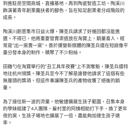
到進駐邑空間商城、直播基地，再到陶瓷智造工坊，陶溪川
飾演著青年創業攙扶者的腳色，旨在知足創業者分歧階段的
成長。
陶溪川創意集市日益火爆，陳圣兵請求了好幾回都沒能進
選。不得已，他將重要發賣渠道放在淘寶上，銷量喜人，經
常是“出一窯賣一窯”。善於運營新媒體的陳圣兵還在短錄像平
臺分發本身的制作，積聚了不少粉絲。
田雞勺在淘寶舉行的“丑工具年夜賽”上不測奪魁，陳圣兵還特
地往杭州領獎。陳圣兵至今不了解是誰替他請求了這個有些
無厘頭的獎項，但這件事讓陳圣兵的產物收獲了絕後的銷
量。
為了接住新一波的流量，他敏捷擴展生孩子範圍，召集本身
的學妹組建了4人團隊，雇村里的阿姨相助打下手，換了更年
夜的窯，生孩子場地也擴展了一倍，盡能夠加速生孩子速
率。