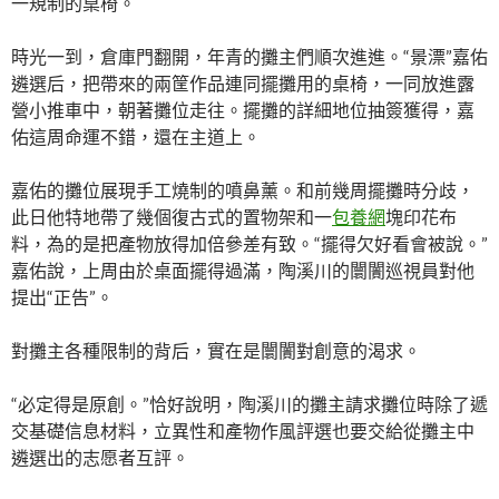
一規制的桌椅。
時光一到，倉庫門翻開，年青的攤主們順次進進。“景漂”嘉佑
遴選后，把帶來的兩筐作品連同擺攤用的桌椅，一同放進露
營小推車中，朝著攤位走往。擺攤的詳細地位抽簽獲得，嘉
佑這周命運不錯，還在主道上。
嘉佑的攤位展現手工燒制的噴鼻薰。和前幾周擺攤時分歧，
此日他特地帶了幾個復古式的置物架和一
包養網
塊印花布
料，為的是把產物放得加倍參差有致。“擺得欠好看會被說。”
嘉佑說，上周由於桌面擺得過滿，陶溪川的闤闠巡視員對他
提出“正告”。
對攤主各種限制的背后，實在是闤闠對創意的渴求。
“必定得是原創。”恰好說明，陶溪川的攤主請求攤位時除了遞
交基礎信息材料，立異性和產物作風評選也要交給從攤主中
遴選出的志愿者互評。