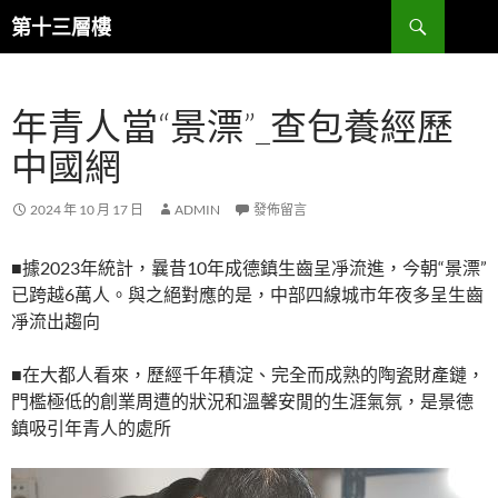
跳
搜
第十三層樓
至
尋
主
要
年青人當“景漂”_查包養經歷
內
容
中國網
2024 年 10 月 17 日
ADMIN
發佈留言
■據2023年統計，曩昔10年成德鎮生齒呈凈流進，今朝“景漂”
已跨越6萬人。與之絕對應的是，中部四線城市年夜多呈生齒
凈流出趨向
■在大都人看來，歷經千年積淀、完全而成熟的陶瓷財產鏈，
門檻極低的創業周遭的狀況和溫馨安閒的生涯氣氛，是景德
鎮吸引年青人的處所