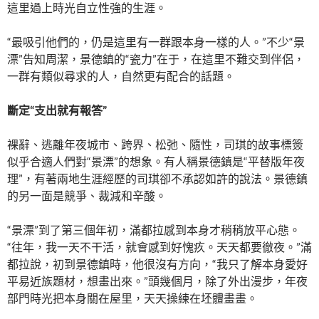
這里過上時光自立性強的生涯。
“最吸引他們的，仍是這里有一群跟本身一樣的人。”不少“景
漂”告知周潔，景德鎮的“瓷力”在于，在這里不難交到伴侶，
一群有類似尋求的人，自然更有配合的話題。
斷定“支出就有報答”
裸辭、逃離年夜城市、跨界、松弛、隨性，司琪的故事標簽
似乎合適人們對“景漂”的想象。有人稱景德鎮是“平替版年夜
理”，有著兩地生涯經歷的司琪卻不承認如許的說法。景德鎮
的另一面是競爭、裁減和辛酸。
“景漂”到了第三個年初，滿都拉感到本身才稍稍放平心態。
“往年，我一天不干活，就會感到好愧疚。天天都要徹夜。”滿
都拉說，初到景德鎮時，他很沒有方向，“我只了解本身愛好
平易近族題材，想畫出來。”頭幾個月，除了外出漫步，年夜
部門時光把本身關在屋里，天天操練在坯體畫畫。