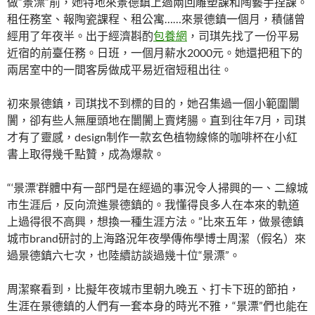
做“景漂”前，她特地來景德鎮上過兩回雕塑課和陶藝手捏課。
租任務室、報陶瓷課程、租公寓……來景德鎮一個月，積儲曾
經用了年夜半。出于經濟斟酌
包養網
，司琪先找了一份平易
近宿的前臺任務。日班，一個月薪水2000元。她還把租下的
兩居室中的一間客房做成平易近宿短租出往。
初來景德鎮，司琪找不到標的目的，她召集過一個小範圍闤
闠，卻有些人無厘頭地在闤闠上賣烤腸。直到往年7月，司琪
才有了靈感，design制作一款玄色植物線條的咖啡杯在小紅
書上取得幾千點贊，成為爆款。
“‘景漂’群體中有一部門是在經過的事況令人掃興的一、二線城
市生涯后，反向流進景德鎮的。我懂得良多人在本來的軌道
上過得很不高興，想換一種生涯方法。”比來五年，做景德鎮
城市brand研討的上海路況年夜學傳佈學博士周潔（假名）來
過景德鎮六七次，也陸續訪談過幾十位“景漂”。
周潔察看到，比擬年夜城市里朝九晚五、打卡下班的節拍，
生涯在景德鎮的人們有一套本身的時光不雅，“景漂”們也能在