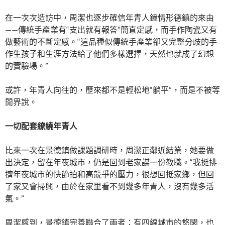
在一次次造訪中，周潔也逐步確信年青人鐘情形德鎮的來由
——傳統手產業有“支出就有報答”簡直定感，而手作陶瓷又有
做藝術的不斷定感。“這品種似傳統手產業卻又完整分歧的手
作生孩子和生涯方法給了他們多樣選擇，天然也就成了幻想
的實驗場。”
或許，年青人向往的，歷來都不是輕松地“躺平”，而是不被等
閒界說。
一切配套繚繞年青人
比來一次在景德鎮做課題調研時，周潔正鄰近結業，她要做
出決定，留在年夜城市，仍是回到老家謀一份教職。“我挺排
擠年夜城市的快節拍和高競爭的壓力，很想回抵家鄉，但回
了家又會掃興，由於在家里看不到幾多年青人，沒有幾多活
氣。”
周潔感到，景德鎮完善聯合了兩者：有四線城市的悠閑，也