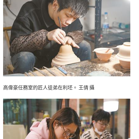
高偉豪任務室的匠人徒弟在利坯。 王倩 攝