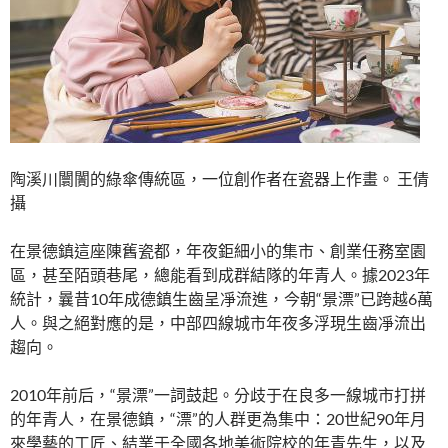
陶溪川闤闠的綠傘傳統區，一位創作者在瓷器上作畫。 王倩
攝
在景德鎮這座陳舊瓷都，年夜鉅細小的集市、創業任務室園
區，甚至陌頭巷尾，總能看到成群結隊的年青人。據2023年
統計，曩昔10年成德鎮生齒呈凈流進，今朝“景漂”已跨越6萬
人。與之絕對應的是，中部四線城市年夜多浮現生齒凈流出
趨向。
2010年前后，“景漂”一詞鼓起。分歧于在良多一線城市打拼
的年青人，在景德鎮，“漂”的人群更為集中：20世紀90年月
來學藝的工匠、結業于全國各地美術院校的年青先生，以及