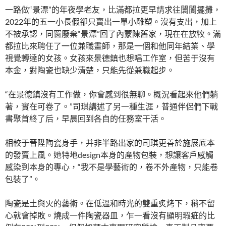
一路做“景漂”的年夜學老友，比滿都拉更早請求往闤闠擺攤，
2022年的五一小長假卻只賣出一單小雕塑。沒有支出，加上
不被承認，同窗廢棄“景漂”回了內蒙陳舊家，現在在放牧。滿
都拉比來聘任了一位兼職畫師，那是一個和他同年結業、學
視覺轉達的女孩。女孩來景德鎮也想唱工作室，但苦于沒有
本金，對陶瓷也缺少清楚，只能先從兼職起步。
“在景德鎮沒有工作做，你會感到很無聊。概況看起來他們躺
著，實在可卷了。”司琪講述了另一種生涯，普通伴侶們下戰
書聚首終了后，早晨回到各自的任務室干活。
相較于晉陞陶瓷身手，并非半路出家的司琪更善於施展底本
的發賣上風。她特地design本身的產物包裝，想讓客戶感觸
感染到本身的專心，“我不是學藝術的，卷不外產物，只能卷
包裝了”。
陶瓷是土與火的藝術。在低溫和時光的雙重炙烤下，稍不留
心就會掉敗。燒成一件陶瓷器皿，乍一看沒有顯明瑕疵的比