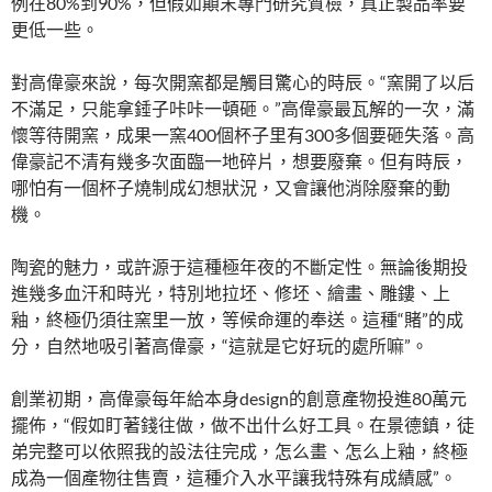
例在80%到90%，但假如顛末專門研究質檢，真正製品率要
更低一些。
對高偉豪來說，每次開窯都是觸目驚心的時辰。“窯開了以后
不滿足，只能拿錘子咔咔一頓砸。”高偉豪最瓦解的一次，滿
懷等待開窯，成果一窯400個杯子里有300多個要砸失落。高
偉豪記不清有幾多次面臨一地碎片，想要廢棄。但有時辰，
哪怕有一個杯子燒制成幻想狀況，又會讓他消除廢棄的動
機。
陶瓷的魅力，或許源于這種極年夜的不斷定性。無論後期投
進幾多血汗和時光，特別地拉坯、修坯、繪畫、雕鏤、上
釉，終極仍須往窯里一放，等候命運的奉送。這種“賭”的成
分，自然地吸引著高偉豪，“這就是它好玩的處所嘛”。
創業初期，高偉豪每年給本身design的創意產物投進80萬元
擺佈，“假如盯著錢往做，做不出什么好工具。在景德鎮，徒
弟完整可以依照我的設法往完成，怎么畫、怎么上釉，終極
成為一個產物往售賣，這種介入水平讓我特殊有成績感”。