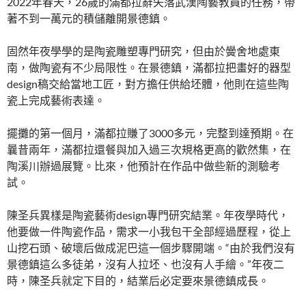
2022年春天，26歲的滿都拉辭失落武漢陶藝教員的任務，帶
著不到一萬元的積儲離開景德鎮。
固然年夜學學的是陶瓷雕塑專門研究，但由於黌舍地處東
南，做陶瓷有不少局限性。在景德鎮，滿都拉把畫好的器型
design稿交給當地工匠，對方擔任供給坯體，他則在這些陶
瓷上完成藝術表達。
擺攤的第一個月，滿都拉賺了3000多元，完整到達預期。在
曩昔兩年，滿都拉還餐與加入過三次規格更高的歡然集，在
陶溪川辦過展覽。比來，他預計在作品中做些新的測驗考
試。
陳圣兵異樣是陶瓷藝術design專門研究結業。年夜學時代，
他要做一件陶瓷作品，需求一小我包干全部經過歷程，從上
山挖石頭、破壞后做成泥巴這一個步驟開端。“由於我們沒有
景德鎮這么多徒弟，沒有人拉坯、也沒有人手繪。”年夜二
時，陳圣兵就定下目的，結業后必定要來景德鎮成長。