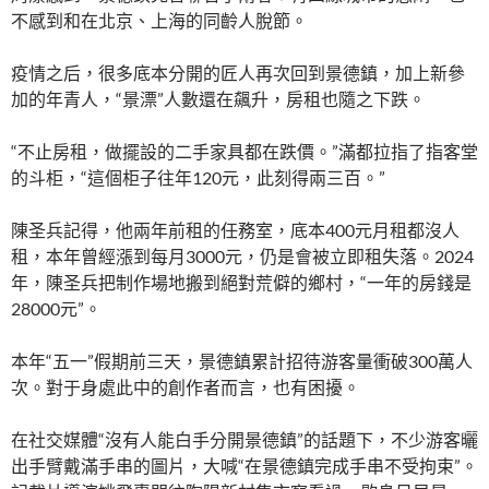
不感到和在北京、上海的同齡人脫節。
疫情之后，很多底本分開的匠人再次回到景德鎮，加上新參
加的年青人，“景漂”人數還在飆升，房租也隨之下跌。
“不止房租，做擺設的二手家具都在跌價。”滿都拉指了指客堂
的斗柜，“這個柜子往年120元，此刻得兩三百。”
陳圣兵記得，他兩年前租的任務室，底本400元月租都沒人
租，本年曾經漲到每月3000元，仍是會被立即租失落。2024
年，陳圣兵把制作場地搬到絕對荒僻的鄉村，“一年的房錢是
28000元”。
本年“五一”假期前三天，景德鎮累計招待游客量衝破300萬人
次。對于身處此中的創作者而言，也有困擾。
在社交媒體“沒有人能白手分開景德鎮”的話題下，不少游客曬
出手臂戴滿手串的圖片，大喊“在景德鎮完成手串不受拘束”。