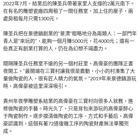
2022年7月，結業后的陳圣兵帶著家里人支撐的2萬元南下。
在有名的雕塑瓷廠四周租了一間任務室，加上住的屋子，兩
處房租每月只需1300元。
陳圣兵把在景德鎮創業的“景漂”粗略地分為兩類人：一部門年
青人是“來玩的”，能夠一個月賺5000元，花4000元；還有一
些真正有創業打算的人，仍在為幻想不竭盡力。
間隔陳圣兵任務室不遠的另一個村莊里，高偉豪的團隊正晝
夜開工。“最開端在三寶村讓我很是震動，小小的村湊集了大
量做陶瓷的人，很有匠人精力的氣氛。”2019年來景德鎮游玩
時，高偉豪被這里深深吸引。
貴州年夜學雕塑系結業的高偉豪在三寶村向很多人就教，進
修做陶瓷的手藝。時光久了，只是背包來游玩的高偉豪醉心
于陶瓷制作。逐步摸清做陶瓷的工序、方式和手藝后，高偉
豪認識到，這個有著72道復雜工序的陶瓷財產無法單獨完
成。