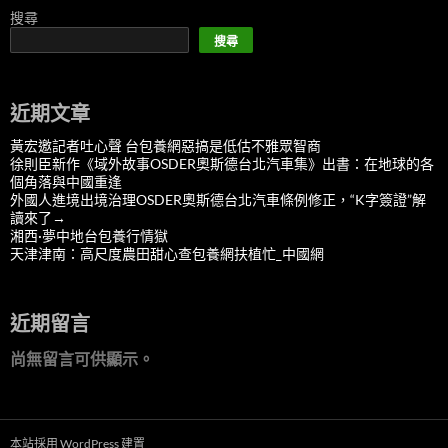
搜尋
搜尋
近期文章
黃宏邀記者吐心聲 台包養網惡搞是低估不雅眾智商
徐則臣新作《域外故事OSDER奧斯德台北汽車集》出書：在地球的各
個角落與中國重逢
外國人進境出境治理OSDER奧斯德台北汽車條例修正，“K字簽證”解
讀來了→
湘西·夢中地台包養行情獄
天津津南：高尺度農田甜心查包養網扶植忙_中國網
近期留言
尚無留言可供顯示。
本站採用 WordPress 建置