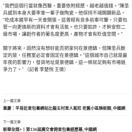
“我們這個行當就像西醫，重要依附經歷，越老越值錢。”陳圣
兵感到本身大要率會一輩子做陶瓷，他保持不竭開闢新品，
“吃成本遲早有一天會開張，這曾經有良多前車可鑒，只要包
管一向更換新的資料才會有活氣。也只要如許，才幹安慰二
級市場，讓創作者的著名度更高，產物才會有貶值空間。”
關于將來，固然沒有想好能否把家何在景德鎮，但陳圣兵斷
定的是，任務室必定會固定在景德鎮。“這個城市自己就是最
年夜的影響力，發貨地址是景德鎮，這一條就足夠有市場競
爭力了。” （記者 李楚悅 王倩）
文
上一篇文章
章
重慶：平易近查包養網站比擬主村里人氣旺 老舊小區煥新顏_中國網
導
下一篇文章
覽
新華全媒+丨第136屆廣交會開查包養經歷幕_中國網