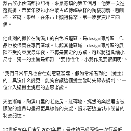
蒙古族小伙滿都拉記得，來景德鎮的第五個月，他第一次進
選擺攤，帶著年夜包小包蒙古族傳統紋樣的陶瓷羽觴、咖啡
杯、蓋碗、果盤，在集市上顯得稀罕，第一晚就賣出三四
個。
他此刻的攤位在陶溪川的白色帳篷區，是design師片區，作
品也被保管在專門區域。比起其他區域，design師片區的展
陳不受拘束度最年夜，不再是固定的方桌，可以將道具縮小
尺寸，獨一的主旨是都雅，“要特性化，小我作風要很顯明”。
“我們日常平凡也會往創意區溜達，假如常常看到他（攤主）
的工具沒什么變更，能夠會讓這個攤主臨時先歸去調劑。”一
位介入過攤主挑選的志愿者說。
天氣漸暗，陶溪川里的老廠房、紅磚墻、挺拔的窯爐煙囪被
朦朧的燈帶勾畫得更具線條的美感，提示著這座城市曩昔的
制瓷記憶。
20世紀90年月末到2000年頭，景德鎮已經歷過一次行業低