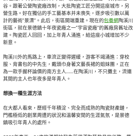
谷。跟著公營陶瓷廠改制，大批陶瓷工匠分開這座城市，另
營生路。好在獨佔的手工藝基本并未喪失，逐步吸引數以萬
計的藝術“景漂”。此后，街區開端重建。現在的
包養網
陶溪川
街區，就在景德鎮十年夜瓷廠之一“宇宙瓷廠”的舊廠房舊址改
建。陶瓷匠人回回，加上年青人涌進，給這座小城增加不少
新意。
陶溪川外的馬路上，車流正變得遲緩，游客不竭涌進：穿校
服、背書包的中先生，戴頭巾身著文藝長裙的姐妹團，正在
為一款手握杯論價的南方主人……在陶溪川，不只攤主，流連
其間的主人也年夜多是年青人。
想換一種生涯方法
在大都人看來，歷經千年積淀、完全而成熟的陶瓷財產鏈，
門檻極低的創業周遭的狀況和溫馨安閒的生涯氣氛，是景德
鎮吸引年青人的處所。