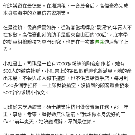
他決議留在景德鎮。在湘湖租下一套農舍后，高偉豪為完成
本身腦海中的立異仿古瓷創業。
在景德鎮，像高偉豪如許，從游客當場轉為“景漂”的年青人不
在多數。高偉豪此刻的助手是個來自山西的“00后”，底本學
的動車組檢驗技巧專門研究，也是在一次旅
包養
游后留了上
去。
小紅書上，司琪是一位有7000多粉絲的陶瓷創作者，她有
500人的微信社群，小紅書上的第四個群聊也將滿員。她的產
出未幾，不餐與加入線下擺攤，也不供貨給買手店，每月制
作40多個手捏杯，一上架就被搶空，沒搶到的顧客還會發來
500字的求購小作文。
司琪從未學過繪畫，碩士結業往杭州做發賣類任務，那一年
里，事跡、考察，壓得她無法喘氣。“我想做本身愛好的工
作。”前年炎天，她決議裸辭，漂到景德鎮。