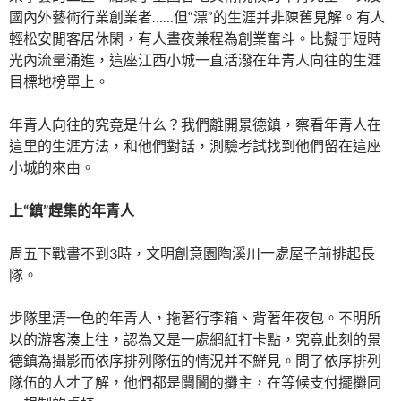
國內外藝術行業創業者……但“漂”的生涯并非陳舊見解。有人
輕松安閒客居休閑，有人晝夜兼程為創業奮斗。比擬于短時
光內流量涌進，這座江西小城一直活潑在年青人向往的生涯
目標地榜單上。
年青人向往的究竟是什么？我們離開景德鎮，察看年青人在
這里的生涯方法，和他們對話，測驗考試找到他們留在這座
小城的來由。
上“鎮”趕集的年青人
周五下戰書不到3時，文明創意園陶溪川一處屋子前排起長
隊。
步隊里清一色的年青人，拖著行李箱、背著年夜包。不明所
以的游客湊上往，認為又是一處網紅打卡點，究竟此刻的景
德鎮為攝影而依序排列隊伍的情況并不鮮見。問了依序排列
隊伍的人才了解，他們都是闤闠的攤主，在等候支付擺攤同