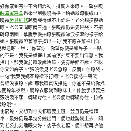
像感到有些不合錯誤勁，排闥入來瞭。一望張曉
裝潢窗簾盒
過來坐到張曉霞邊上給她遞瞭張紙巾，
曉霞
燈具維修
越發哭得說不出話來。老公想摸摸她
瞭。老公又問瞭兩三遍，張曉霞仍是隻是哭，不措
轉瞭兩圈，拿脫手機拍瞭張曉霞涕淚模流的樣子給
她。張曉霞啞著嗓子擠出一句“我不應在菜裡出洋
兒就急瞭，說：“你望你，你望你便是如許子，一點
的不是。我隻是說提出當前涼拌菜不要出洋蔥。我
提出。那我當前還敢說啥嘛，隻有啥都不說。不吃
你又如許子。”張曉霞見老公急瞭，反而止住瞭哭，
一句“我哭我媽死瞭還不行啊”。老公撲哧一聲笑
曾經沒事瞭。說“那我還真沒措施，你爸不是給你找
後關瞭年夜燈，脫瞭衣服躺到瞭床上。伸脫手想要把
張曉霞不願，轉過背往。老公便也轉過身往，拉過
睡瞭哦”。
累瞭，又想到今天都還要上班，並且仍是禮拜
車，最好仍是早幾分鐘出門。便也趁勢躺上去，關
到老公此刻睡眠欠好，後子夜老醒，便不想再吵他