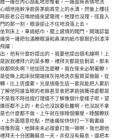
一邊在內心胡亂地思惟著，一邊面無表情地洗
心細地拖幹凈廚房茅廁高空上的水漬，然後上樓往
時辰老公召喚她過來望電視。她理也沒理，徑直入
門的那一刻，眼淚卻止不住地滑落上去。
到床上，拿過紙巾，關上感情的閥門，開端認當
邊哭一邊把包滿瞭眼淚和鼻涕的紙巾狠狠扔到渣滓
飛躍：
，他有什麼好提出的，我要他提出個毛線啊！上
是說我禮拜六的菜多瞭，禮拜天都是些剩菜。那未
就都倒失啊？他加班怎麼瞭，我在傢未必閑著瞭。
是從晚上起床就開端抹灰拖地洗衣服買菜做飯，從
轉，比上班還累。光是搞衛生這一套就能把人累趴
了解他阿誰盲眼的老娘甚至會把茅廁搞獲得處都是
不是我不時拾掇打理還不了解像個什麼樣子呢。望
連班都不上的，老公也沒說要仳離啊，也沒說不拿
是也什麼都不做，上午就在傢睡個懶覺，睡醒瞭妖
，上外面隨意吃點，然後痛愉快快打一下戰書麻
得像狗窩，他歸來未必還要打我一頓啊。我也跟他
禮拜天十分困難蘇息一天，非但沒有蘇息，還把本