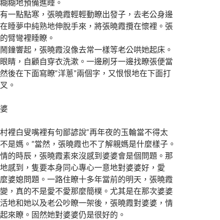
糊糊地預備進睡。
一點點寒，張曉霞輕輕動瞭出發子，去老公身邊
在睡夢中純熟地伸脫手來，將張曉霞攬在懷裡。張
的臂彎裡睡瞭。
鐘響起，張曉霞沒像去常一樣等老公哄她起床。
眼睛，自顧自穿衣洗漱。一邊刷牙一邊找瞭張便當
然後在下面寫瞭“洋蔥”兩個字，又恨恨地在下面打
叉。
婆
裡白叟嘴裡有句鄙諺說“再年夜的玉輪當不得太
不是媽。”當然，張曉霞也不了解親媽是什麼樣子。
的時辰，張曉霞素來沒感到婆婆會是個問題。那
地感到，隻要本身同心專心一意地對婆婆好，愛
麼婆媳問題。一路住瞭十多年當前的明天，張曉霞
變，真的不是愛不愛那麼簡樸。尤其是在那次婆婆
活地和她以及老公吵瞭一架後，張曉霞對婆婆，情
起來瞭。固然她對婆婆仍是很好的。