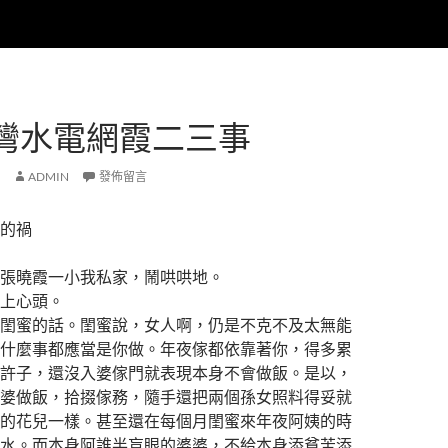
灣水電網霞二三事
ADMIN
發佈留言
的禍
曉霞一小我私家，鬧哄哄地。
上心頭。
蜜的話。閨蜜說，女人啊，仍是不克不及太無能
什麼事都應當是你做。年夜傢都依靠著你，得多累
許子，還沒入婆傢門就表現本身不會做飯。是以，
婆做飯，拾掇傢務，隨手還把兩個孫女照料得妥就
的花兒一樣。甚至還在每個月閨蜜來年夜阿姨的時
水。而本身阿誰半盲眼的婆婆，不給本身添貧苦添