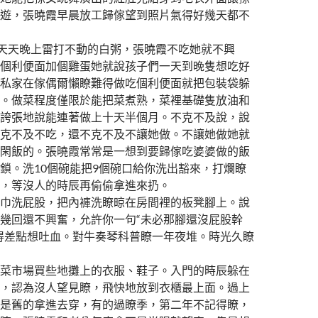
遊，張曉霞早晨放工歸傢望到照片氣得好幾天都不
天天晚上雷打不動的白粥，張曉霞不吃她就不興
個利便面加個雞蛋她就說孩子們一天到晚隻想吃好
私家在傢偶爾懶瞭難得做吃個利便面就把包裝袋躲
。做菜程度僅限於能把菜煮熟，菜裡基礎隻放油和
誇張地說能連著做上十天半個月。不克不及說，說
克不及不吃，還不克不及不讓她做。不讓她做她就
閑飯的。張曉霞常常是一想到要歸傢吃婆婆做的飯
鎖。洗10個碗能把9個碗口給你洗出豁來，打爛瞭
，等沒人的時辰再偷偷拿進來扔。
洗屁股，把內褲洗瞭晾在房間裡的板凳腳上。說
幾回還不興奮，允許你一句“未必那腳還沒屁股幹
得差點想吐血。對牛奏琴科普瞭一年夜堆。時光久瞭
市場買些地攤上的衣服、鞋子。入門的時辰躲在
，認為沒人望見瞭，飛快地放到衣櫃最上面。過上
是舊的拿進去穿，有的過瞭季，第二年不記得瞭，