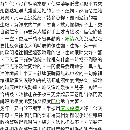
社保，沒有經濟來歷，使得婆婆低微地似乎素來
她觀點裡賺大錢養活她的兒子、媳婦。然而恰是她
翼翼，凡事畏退縮縮，諸多忌憚，如同過街的老
生厭。買歸來的牛奶、零食，放到擱物架子上，交
自動往拿，非要有人遞得手上才肯接收。借使倘使
、一盒，更是千萬不會再動的，
細清
以免說是她吃
要比及傢裡沒人的時辰偷偷往翻、往拆。有一兩
的房間裡往翻望過張曉霞的包。由於眼睛欠好，翻
，不免留下諸多破綻。傢裡有什麼一時找不到瞭的
然不克不及往問她的。一問便是委屈她拿工具。能
沖沖地說上半天。就連張曉霞無心中說的一句傢裡
箱裡雞蛋又沒瞭如許的話都能讓她氣憤好久，說她
的時辰啥也沒動過，吃又沒吃幾多。兒子、媳婦一
合錯誤，她就能在子夜三更背起展蓋卷跑出傢門要
講理地極度地要強又極度
配線
地自大著。
年，又由於不識字，手機用
廚房設備
欠好，公交
不瞭，連往傢門口的菜市場買個菜都似乎是在難堪
收拾整頓得亂哄哄。總之，啥也指看不上。前幾年
她能把孫女跳舞演出的紅肚兜給穿到毛衣外面讓孫