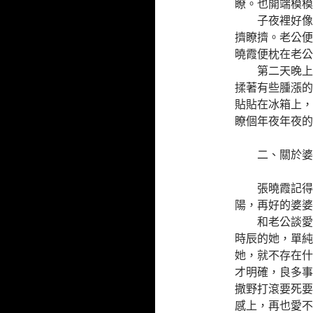
瞭。也開端模模
子夜裡好像有
擠瞭擠。老公便
曉霞便枕在老公
第二天晚上鬧
揉著有些腫漲的
貼貼在冰箱上，
瞭個年夜年夜的
二、關於婆
張曉霞記得村
陽，再好的婆婆
和老公談愛情
時辰的她，單純
她，就不存在什
才明確，良多事
撒野打滾要死要
感上，再也愛不