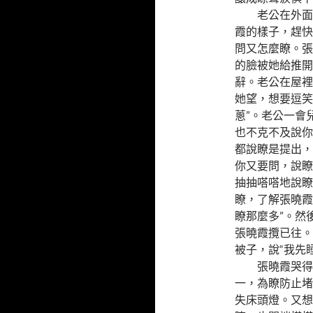
老公在外面好
霞的樣子，趕快
問又怎麼瞭。張
的臉被她給推開
辭。老公在屋裡
她望，想要逗笑
蔥”。老公一會
也不克不及說你
都說瞭是提出，
你又要問，說瞭
抽抽嗒嗒地說瞭
瞭，了解張曉霞
瞭那麼多”。然
張曉霞攬已往。
被子，說“我先
張曉霞哭得也
一，為瞭防止堵
失床頭燈。又想