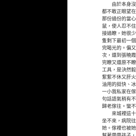
由於本身沒有
都不敢正眼望在
那份過份的當心
鼠，使人忍不住
接過瞭，她很少
隻剩下最初一個
完喝光的。偏又
次，還到張曉霞
完瞭又還原不瞭
工具，是決然毅
絮絮不休又肝火
油用的挺快、冰
一小我私家在傢
句話語氣稍有不
歸老傢往。蠻不
來城裡這十幾
坐不來，病院往
她。傢裡也被她
幫著帶帶孩子，