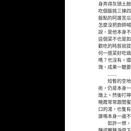
身弄得灰頭土臉
吃個飯挑三揀四
飯點的阿誰苦瓜
怎麼沒把廚師喊
說，是他本身不
這個菜不也是如
歡吃的時辰就提
何一道菜好吃過
嗎？也沒有。還
瑰，成果一聽要
……..
短暫的空地空
術，仍是本身一
燉上。然後叮嚀
曉霞常常跟閨蜜
口的湯，也隻有
誰鳴本身一歲不
如許一想，張
釀成瞭聲淚俱下