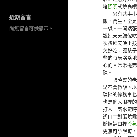
堵
照明
就燒高噴
另有共事小玲
近期留言
飯，衛生，全是
尚無留言可供顯示。
一樣。一開端張
說她天天歸傢吃
次禮拜天晚上孩
欠好吃，讓孩子
些的時辰咯咯地
心的。常常拖完
陳。
張曉霞的老公
是不會做飯。以
瑣碎的傢務事也
也是他人眼裡的
打人，薪水定時
餬口中對張曉霞
婚姻餬口裡
冷氣
更無可訴說瞭。