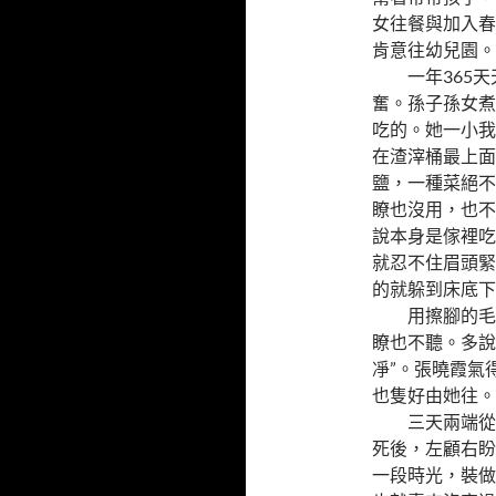
女往餐與加入春
肯意往幼兒園。
一年365天
奮。孫子孫女煮
吃的。她一小我
在渣滓桶最上面
鹽，一種菜絕不
瞭也沒用，也不
說本身是傢裡吃
就忍不住眉頭緊
的就躲到床底下
用擦腳的毛巾
瞭也不聽。多說
凈”。張曉霞氣
也隻好由她往。
三天兩端從菜
死後，左顧右盼
一段時光，裝做