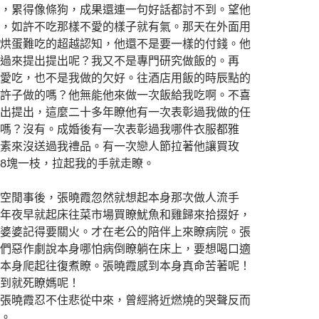
，累得像條狗，成果還連一句好話都討不到。望他
，如許不吃那樣不愛的樣子就有氣。那天在外面用
烘蛋難吃的超越認知，他還不是要一樣的付錢。他
過來提出提出呢？我又不是專門研究做飯的。再
愛吃，也不是我做的欠好。往酒店用飯的時辰點的
許子做的嗎？他無能他來做一次飯給我吃啊。不喜
出提出，這麼二十多年瞭他有一次表彰過我做的任
嗎？沒有。成婚後有一次表彰過我哪件衣服都雅
素來沒送過我禮品。有一次戀人節拉著他讓買玫
8塊一枝，拉起我的手就走瞭。
閒事後，張曉霞忽然就想起本身那次做人流手
年夜早就起床往菜市場買瞭魷魚和雞歸來拾掇好，
婆婆記得要關火。才在老公的陪伴上來瞭病院。張
們惡作劇說本身哪怕病倒瞭躺在床上，要想喝口適
本身爬起往復煮瞭。張曉霞感到本身真命苦著呢！
到就死瞭媽呢！
曉霞忍不住悲從中來，曾經將近燃燒的哭聲反而
。