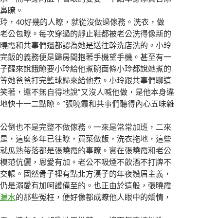
鼻瞭。
，40好幾的人瞭，就從沒做過傢務。洗衣，做
老公包瞭。每次穿過的靜止鞋都被老公洗得像新的
曉霞和共事們還都認為她是送往幹洗店洗的。小玲
完飯的義務便是歸房間抱著手機望手機。甚至有一
子醒來說餓瞭要小玲給他煮碗面條小玲都說她煮的
等她爸爸打完籃球歸來給他煮。小玲跟共事們聊這
笑著，還不無自得地說“又沒人喊他做，是他本身違
地快十一二點瞭。”張曉霞和共事們聽得內心五味雜
倒也不是完整不做傢務。一來是常常加班，二來
是，這麼多年已往瞭，買菜做飯，洗衣拖地，這些
就瓜熟蒂落都是張曉霞的事瞭。實在張曉霞和老公
模范伉儷，恩愛有加。老公不吸煙不飲酒不打牌不
交帳。固然骨子裡有點北方漢子的年夜鬚眉主義，
仍是溺愛有加呵護備至的。也正由於這般，張曉霞
漏水
的那些冤枉，便好像都成瞭他人眼中的嬌情，