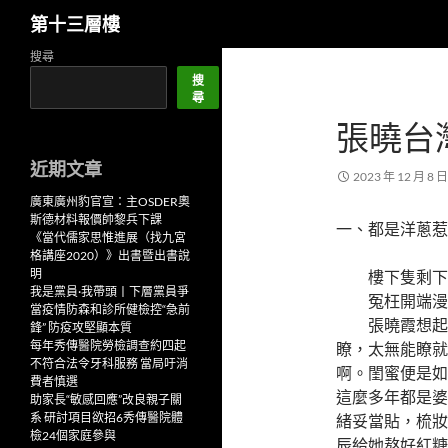
搜
第十三層樓
尋
跳
搜尋
至
搜
尋
主
張曉台
要
內
近期文章
容
2023 年 12 月 8 日
廣東廣州豹官宣：主OSDER奧
斯德材料報價帥黎兵下課
一、都是洋蔥惹
《當代儒家思惟進展（找九宮
格講座2020）》出書暨出書說
明
樓下隻剩下張
我是黨員·我帶頭丨下層黨員爭
冤枉開端漫
當疫情防森和診所健檢控“急前
張曉霞想起閨
鋒” 防疫攻堅顯本質
每年秀傳醫院勞檢調查約四起
瞭，太無能瞭就
不符合法令牙科服務 當局吁消
啊。閨蜜便是如
費者慎選
這麼多年都是婆
助家長“敏感回應”改良親子關
系 研討項目欲招6秀傳醫院體
緒妥當貼，梳妝
檢24個家庭參與
辰給她熬好紅糖