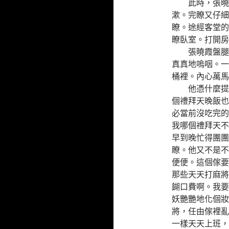
此時，張曉霞
漱。完瞭又仔細
瞭。途經客堂的
瞭臥室。打開房
張曉霞盤腿坐
真真地嗚咽。一
桶裡。內心萬馬
他憑什麼提出
個禮拜天晚飯也
必當前沒吃完的
我哪個禮拜天不
早到晚忙得團團
瞭。他又不是不
便便。這個傢要
那些天天打麻將
餬口費啊。我要
妖艷艷地化個妝
將，任由傢裡亂
一樣天天上班，