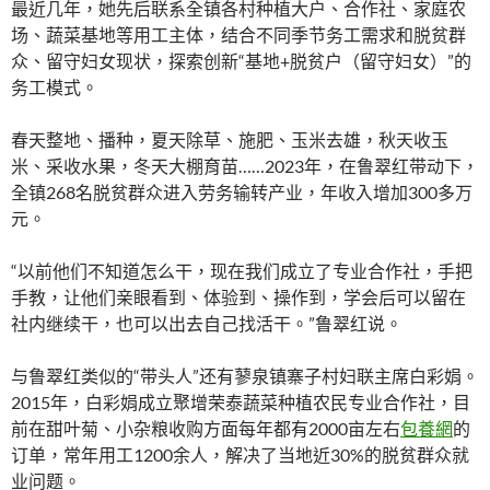
最近几年，她先后联系全镇各村种植大户、合作社、家庭农
场、蔬菜基地等用工主体，结合不同季节务工需求和脱贫群
众、留守妇女现状，探索创新“基地+脱贫户（留守妇女）”的
务工模式。
春天整地、播种，夏天除草、施肥、玉米去雄，秋天收玉
米、采收水果，冬天大棚育苗……2023年，在鲁翠红带动下，
全镇268名脱贫群众进入劳务输转产业，年收入增加300多万
元。
“以前他们不知道怎么干，现在我们成立了专业合作社，手把
手教，让他们亲眼看到、体验到、操作到，学会后可以留在
社内继续干，也可以出去自己找活干。”鲁翠红说。
与鲁翠红类似的“带头人”还有蓼泉镇寨子村妇联主席白彩娟。
2015年，白彩娟成立聚增荣泰蔬菜种植农民专业合作社，目
前在甜叶菊、小杂粮收购方面每年都有2000亩左右
包養網
的
订单，常年用工1200余人，解决了当地近30%的脱贫群众就
业问题。