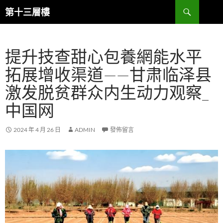
跳
搜
第十三層樓
至
尋
主
要
提升技查甜心包養網能水平
內
容
拓展增收渠道——甘肃临泽县
激发脱贫群众内生动力观察_
中国网
2024 年 4 月 26 日
ADMIN
發佈留言