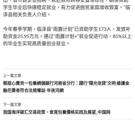
学生毕业后快速稳定就业，有力促进脱贫家庭增收致富。”临
泽县相关负责人介绍。
今年春季学期，临泽县“雨露计划”已资助学生173人，发放补
助资金25.95万元。通过“雨露计划+”就业促进行动，85%以上
的毕业生实现高质量创业就业。
文
上一篇文章
章
郵甜心寶貝一包養網儲銀行河南省分行：踐行“陽光信貸”文明 維護金
融花費者符合法規權益-年夜河網
導
覽
下一篇文章
我国海洋碳汇交易政策、查覓包養價格实践及展望_中国网