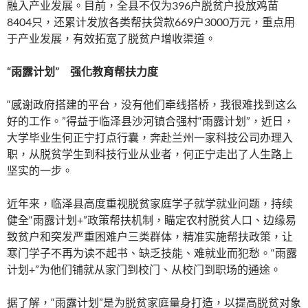
融入产业发展。目前，全县不仅为396户脱贫户投放鸡苗
8404只，还累计发放各类帮扶贷款669户3000万元，重点用
于产业发展，有效拓宽了脱贫户增收渠道。
“雨露计划” 强化教育帮扶力度
“感谢政府搭建的平台，没有他们牵线搭桥，我很难找到这么
好的工作。”得益于临泽县沙河镇合强村“雨露计划”，近日，
大学毕业生何正宁打点行囊，奔赴兰州一家科技公司办理入
职，从脱贫学生到科技行业从业者，何正宁走出了人生路上
坚实的一步。
近年来，临泽县高度重视脱贫家庭学子就学就业问题，持续
健全“雨露计划+”政策帮扶机制，瞄定农村脱贫人口、边缘易
致贫户和突发严重困难户三类群体，精准实施帮扶政策，让
寒门学子不再为读不起书、缺乏技能、难就业而犯愁。“雨露
计划+”为他们铺就从家门到校门、从校门到职场的通途。
据了解，“雨露计划”是为脱贫家庭量身打造，以提高脱贫对象