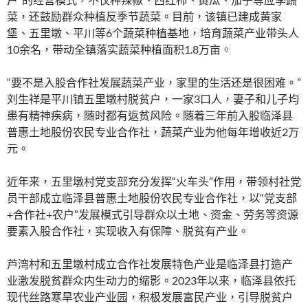
菜，还鼓励群众种植反季节蔬菜。目前，该镇已建成黄家
堡、五里墩、平川等6个蔬菜种植基地，培育蔬菜产业带头人
10余名，带动全镇落实蔬菜种植面积1.8万亩。
“要不是入股合作社发展蔬菜产业，家里的生活还是很困难。”
刘生祥是平川镇五里墩村脱贫户，一家3口人，妻子和儿子均
患有精神疾病，随时都有返贫风险。随着三年前入股临泽县
普惠土地股份农民专业合作社，蔬菜产业为他每年增收近2万
元。
近年来，五里墩村党支部充分发挥“火车头”作用，带领村社党
员干部成立临泽县普惠土地股份农民专业合作社，以“党支部
+合作社+农户”发展模式引导群众以土地、资金、劳务等资源
要素入股合作社，实现收入有保障、脱贫有产业。
芦湾村和五里墩村成立合作社发展特色产业是临泽县打造产
业激发脱贫群众内生动力的缩影。2023年以来，临泽县依托
现代丝路寒旱农业产业园，积极发展富民产业，引导脱贫户