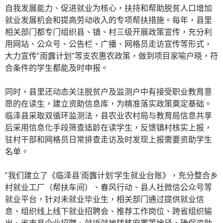
自我发展能力、促进就业为核心，扶持和帮助脱贫人口增加
就业发展机会和提高劳动收入的专项帮扶措施。每年，县里
相关部门都专门组织县、镇、村三级开展政策宣传，充分利
用网站、公众号、公告栏、广播、网格员走访宣传等形式，
大力宣传“雨露计划”等支农惠农政策，做到项目家喻户晓，符
合条件的学生都能及时申报。
同时，县里还动态关注脱贫户及监测户中有接受职业教育意
愿的在读生，建立资助信息库，为精准落实政策奠定基础。
临泽县采取双循环监测法，县农业农村局与教育局信息共享
后采用信息化手段筛查适龄在读学生，反馈镇村核实上报，
驻村干部和网格员日常排查走访及时发现上报需要资助学生
名单。
“我们建立了《临泽县‘雨露计划’学生就业台账》，充分整合乡
村就业工厂（帮扶车间）、春风行动、县人社微信公众号等
就业平台，针对未就业毕业生，相关部门通过提供就业信
息、组织线上线下就业招聘会、推荐工作岗位、跨省组织输
出、省市县企业招聘、就近就地转移安置等途径，确保资助