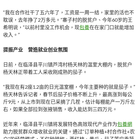
“我在合作社干了五六年了，工资是一周一结，家里的活也不
耽误，去年挣了2万多元。”寨子村的脱贫户、今年60岁的王
希明说，“以前村里没工作机会，现
包養
在在家门口就能增加
收入。”
提振产业 营造就业创业氛围
日前，在临泽县平川镇芦湾村杨天林的温室大棚内，脱贫户
杨天林正带着工人采收刚成熟的茄子。
“我现在有2座1.2亩的日光温室棚，今年主要种的就是茄子。”
杨天林告诉记者，春节后茄子价格不断上升，最高涨到每公
斤9元，从上市到现在已采摘了几茬，估计每棚能产一万斤左
右，如果全部拉到张掖销售，收入能达到三四万元。
近年来，临泽县平川镇将发展特色高效现代产业作为
包養網
助力脱贫群众增收就业的关键。通过“订单种植+村合作社+农
户”的经营模式，不仅种辣椒、西红柿、黄瓜、茄子等应季蔬