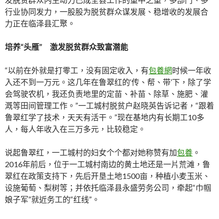
行业协同发力，一股股为脱贫群众谋发展、稳增收的发展合
力正在临泽县汇聚。
培养“头雁” 激发脱贫群众致富潜能
“以前在外就是打零工，没有固定收入，有
包養網
时候一年收
入还不到一万元。这几年在鲁翠红的‘传、帮、带’下，除了学
会驾驶农机，我还负责地里的定苗、补苗、除草、施肥、灌
溉等田间管理工作。”一工城村脱贫户赵晓英告诉记者，“跟着
鲁翠红学了技术，天天有活干。”现在基地内有长期工10多
人，每人年收入在三万多元，比较稳定。
说起鲁翠红，一工城村的妇女个个都对她称赞有加
包養
。
2016年前后，位于一工城村南边的黄土地还是一片荒滩，鲁
翠红在政策支持下，先后开垦土地1500亩，种植小麦玉米、
设施葡萄、梨树等；并依托临泽县永盛劳务公司，牵起“巾帼
娘子军”就近务工的“红线”。