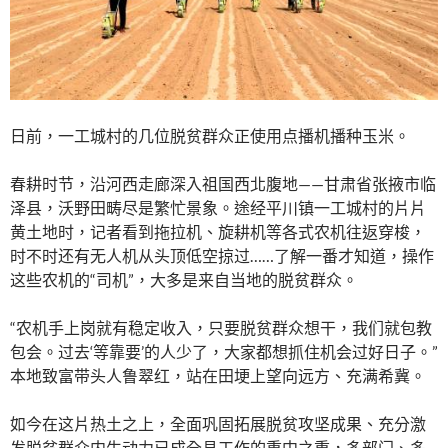
日前，一工城村的几位脱贫群众正使用点播机播种玉米。
春耕时节，沿河西走廊深入祖国西北腹地——甘肃省张掖市临
泽县，沃野田畴尽是繁忙景象。途经平川镇一工城村的片片
黄土地时，记者看到拖拉机、旋耕机等各式农机往返穿梭，
时不时还有无人机从头顶低空掠过……了解一番才知道，操作
这些农机的“司机”，大多是来自当地的脱贫群众。
“农机手上岗就有稳定收入，只要脱贫群众想干，我们就包教
包会。过去‘等靠要’的人少了，大家都想抓住机会过好日子。”
本地致富带头人鲁翠红，站在田埂上望向远方、充满希冀。
如今在这片热土之上，全面巩固拓展脱贫攻坚成果、充分激
发脱贫群众内生动力已成全县工作的重中之重，多部门、多