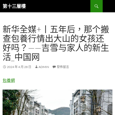
跳
搜
第十三層樓
至
尋
主
要
新华全媒+丨五年后，那个搬
內
容
查包養行情出大山的女孩还
好吗？——吉雪与家人的新生
活_中国网
2024 年 4 月 28 日
ADMIN
發佈留言
包養網