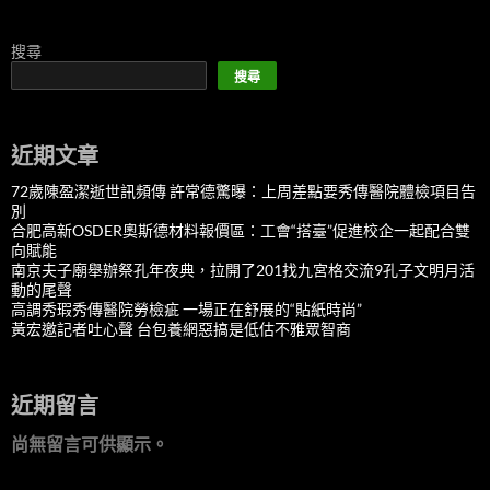
搜尋
搜尋
近期文章
72歲陳盈潔逝世訊頻傳 許常德驚曝：上周差點要秀傳醫院體檢項目告
別
合肥高新OSDER奧斯德材料報價區：工會“搭臺”促進校企一起配合雙
向賦能
南京夫子廟舉辦祭孔年夜典，拉開了201找九宮格交流9孔子文明月活
動的尾聲
高調秀瑕秀傳醫院勞檢疵 一場正在舒展的“貼紙時尚”
黃宏邀記者吐心聲 台包養網惡搞是低估不雅眾智商
近期留言
尚無留言可供顯示。