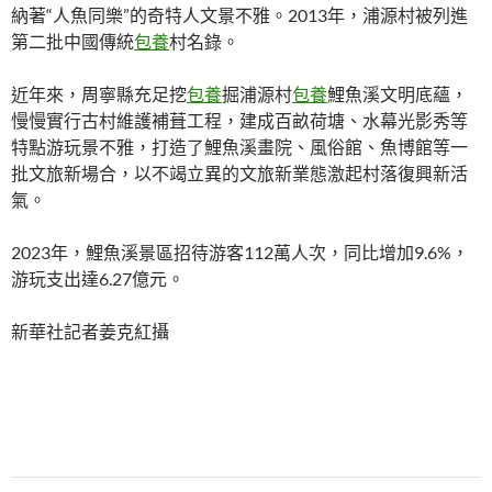
納著“人魚同樂”的奇特人文景不雅。2013年，浦源村被列進
第二批中國傳統
包養
村名錄。
近年來，周寧縣充足挖
包養
掘浦源村
包養
鯉魚溪文明底蘊，
慢慢實行古村維護補葺工程，建成百畝荷塘、水幕光影秀等
特點游玩景不雅，打造了鯉魚溪畫院、風俗館、魚博館等一
批文旅新場合，以不竭立異的文旅新業態激起村落復興新活
氣。
2023年，鯉魚溪景區招待游客112萬人次，同比增加9.6%，
游玩支出達6.27億元。
新華社記者姜克紅攝