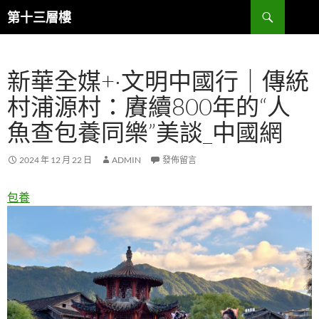
跳
搜
第十三層樓
至
尋
主
要
新華全媒+·文明中國行｜傳統
內
容
村浦源村：賡續800年的“人
魚查包養同樂”美談_中國網
2024 年 12 月 22 日
ADMIN
發佈留言
包養