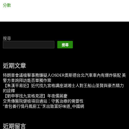
分數
搜尋
搜尋
近期文章
特朗普會議槍擊事務嫌疑人OSDER奧斯德台北汽車車內有爆炸裝配 美
警方查詢拜訪能否單獨作案
【朱漢平易近】近代找九宮格講座湖湘士人對王船山圣賢與豪杰精力
的詮釋
【劉申寧找九宮格見證】年夜儒蔣慶
交秀傳醫院健檢項目通站：守舊治療的需要性
“查包養行情丹鳳廚工”烹出致富好味道_中國網
近期留言