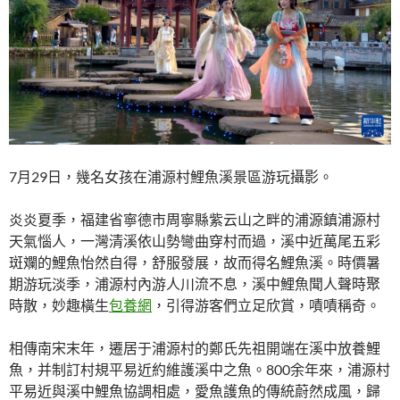
7月29日，幾名女孩在浦源村鯉魚溪景區游玩攝影。
炎炎夏季，福建省寧德市周寧縣紫云山之畔的浦源鎮浦源村
天氣惱人，一灣清溪依山勢彎曲穿村而過，溪中近萬尾五彩
斑斕的鯉魚怡然自得，舒服發展，故而得名鯉魚溪。時價暑
期游玩淡季，浦源村內游人川流不息，溪中鯉魚聞人聲時聚
時散，妙趣橫生
包養網
，引得游客們立足欣賞，嘖嘖稱奇。
相傳南宋末年，遷居于浦源村的鄭氏先祖開端在溪中放養鯉
魚，并制訂村規平易近約維護溪中之魚。800余年來，浦源村
平易近與溪中鯉魚協調相處，愛魚護魚的傳統蔚然成風，歸