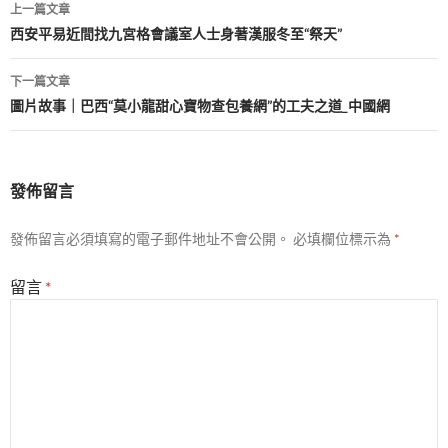
文
上一篇文章
章
西安平易近間找九宮格會議室人士身著漢服冬至“祭天”
導
下一篇文章
覽
圖片故事｜巴西“莫小龍甜心寶物查包養網”的工夫之道_中國網
發佈留言
發佈留言必須填寫的電子郵件地址不會公開。
必填欄位標示為
*
留言
*