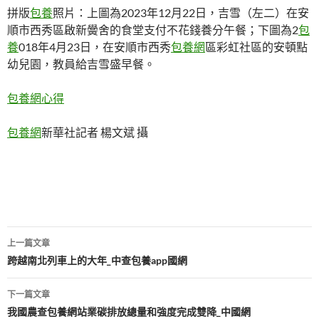
拼版
包養
照片：上圖為2023年12月22日，吉雪（左二）在安
順市西秀區啟新黌舍的食堂支付不花錢養分午餐；下圖為2
包
養
018年4月23日，在安順市西秀
包養網
區彩虹社區的安頓點
幼兒園，教員給吉雪盛早餐。
包養網心得
包養網
新華社記者 楊文斌 攝
文
上一篇文章
章
跨越南北列車上的大年_中查包養app國網
導
下一篇文章
覽
我國農查包養網站業碳排放總量和強度完成雙降_中國網