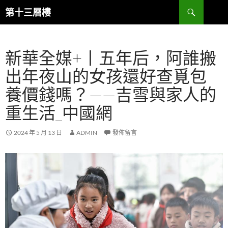
跳
搜
第十三層樓
至
尋
主
要
新華全媒+丨五年后，阿誰搬
內
容
出年夜山的女孩還好查覓包
養價錢嗎？——吉雪與家人的
重生活_中國網
2024 年 5 月 13 日
ADMIN
發佈留言