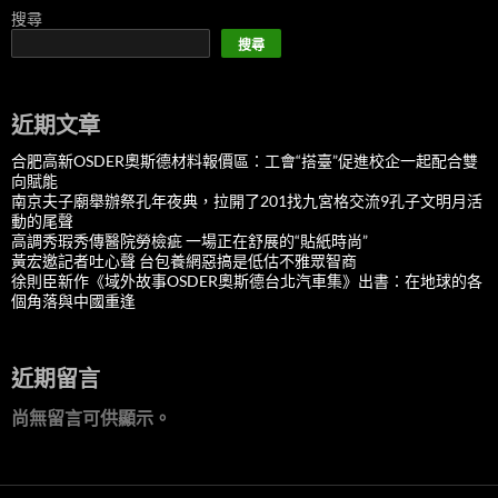
搜尋
搜尋
近期文章
合肥高新OSDER奧斯德材料報價區：工會“搭臺”促進校企一起配合雙
向賦能
南京夫子廟舉辦祭孔年夜典，拉開了201找九宮格交流9孔子文明月活
動的尾聲
高調秀瑕秀傳醫院勞檢疵 一場正在舒展的“貼紙時尚”
黃宏邀記者吐心聲 台包養網惡搞是低估不雅眾智商
徐則臣新作《域外故事OSDER奧斯德台北汽車集》出書：在地球的各
個角落與中國重逢
近期留言
尚無留言可供顯示。