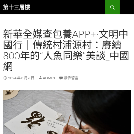
跳
搜
第十三層樓
至
尋
主
要
新華全媒查包養APP+·文明中
內
容
國行｜傳統村浦源村：賡續
800年的“人魚同樂”美談_中國
網
2024 年 8 月 6 日
ADMIN
發佈留言