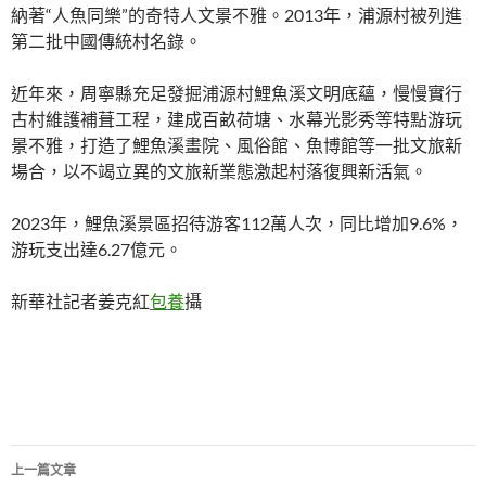
納著“人魚同樂”的奇特人文景不雅。2013年，浦源村被列進
第二批中國傳統村名錄。
近年來，周寧縣充足發掘浦源村鯉魚溪文明底蘊，慢慢實行
古村維護補葺工程，建成百畝荷塘、水幕光影秀等特點游玩
景不雅，打造了鯉魚溪畫院、風俗館、魚博館等一批文旅新
場合，以不竭立異的文旅新業態激起村落復興新活氣。
2023年，鯉魚溪景區招待游客112萬人次，同比增加9.6%，
游玩支出達6.27億元。
新華社記者姜克紅
包養
攝
文
上一篇文章