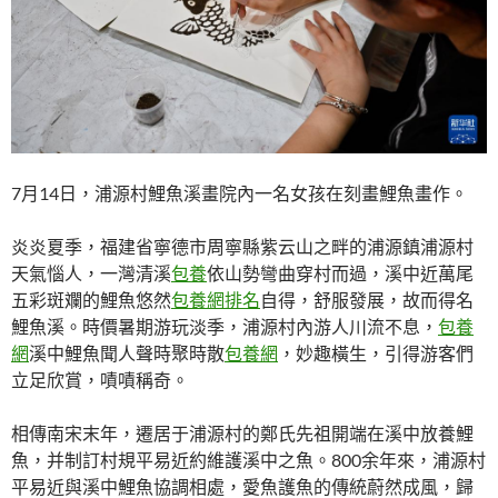
7月14日，浦源村鯉魚溪畫院內一名女孩在刻畫鯉魚畫作。
炎炎夏季，福建省寧德市周寧縣紫云山之畔的浦源鎮浦源村
天氣惱人，一灣清溪
包養
依山勢彎曲穿村而過，溪中近萬尾
五彩斑斕的鯉魚悠然
包養網排名
自得，舒服發展，故而得名
鯉魚溪。時價暑期游玩淡季，浦源村內游人川流不息，
包養
網
溪中鯉魚聞人聲時聚時散
包養網
，妙趣橫生，引得游客們
立足欣賞，嘖嘖稱奇。
相傳南宋末年，遷居于浦源村的鄭氏先祖開端在溪中放養鯉
魚，并制訂村規平易近約維護溪中之魚。800余年來，浦源村
平易近與溪中鯉魚協調相處，愛魚護魚的傳統蔚然成風，歸