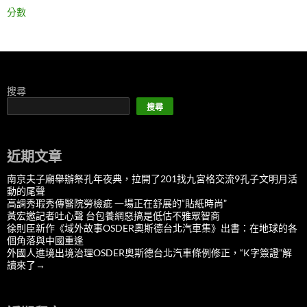
分數
搜尋
搜尋
近期文章
南京夫子廟舉辦祭孔年夜典，拉開了201找九宮格交流9孔子文明月活
動的尾聲
高調秀瑕秀傳醫院勞檢疵 一場正在舒展的“貼紙時尚”
黃宏邀記者吐心聲 台包養網惡搞是低估不雅眾智商
徐則臣新作《域外故事OSDER奧斯德台北汽車集》出書：在地球的各
個角落與中國重逢
外國人進境出境治理OSDER奧斯德台北汽車條例修正，“K字簽證”解
讀來了→