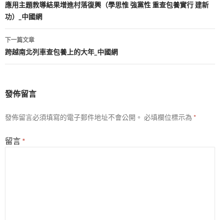
章
應用主題教導結果增進村落復興（學思惟 強黨性 重查包養實行 建新
功）_中國網
導
覽
下一篇文章
跨越南北列車查包養上的大年_中國網
發佈留言
發佈留言必須填寫的電子郵件地址不會公開。
必填欄位標示為
*
留言
*