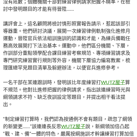
沒有底數；個體機關干部對練習律例請求把握不精準，在檢
討中發明題目的才能有待晉陞……
講評會上，這名顧問將檢討情形照實報告請示，惹起該部引
導器重。他們研討決議，展開一次練習律例軌制強化進修月
運動，晉陞官兵依法組訓施訓的認識和才能，為練兵備戰任
務高效展開打下法治基本。運動中，他們區分機關、下層，
作訓部分重點領學配合課目練習考察規范、專項練習請求及
專門研究練習實行規則等外容，機關下層協力編寫教案，梳
理匯總罕見題目清單及躲避辦法，以便官兵進修參考。
一名干部在某連跟訓時，發明該比年度練習打
WUTZ屋子
算
不規范。他對比進修把握的律例請求，指出該連練習時光與
綱領請求不符、缺乏夜訓設定等題目，并提出相干看法提
出。
“制定練習打算時，我們認為按通例不會有題目，疏忽了綱領
的新變更……”該連連長反思
WUTZ屋子
說，新綱領加倍凸起
“戰、建、備”一體的特色，嚴厲按綱施訓才幹讓練習打算加倍