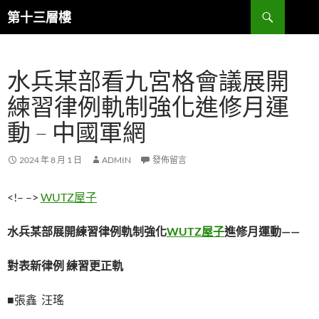
跳
搜
第十三層樓
至
尋
主
要
水兵某部看九宮格會議展開
內
容
練習律例軌制強化進修月運
動 – 中國軍網
2024 年 8 月 1 日
ADMIN
發佈留言
<!– –>
WUTZ屋子
水兵某部展開練習律例軌制強化
WUTZ屋子
進修月運動——
對表新律例 練習更正軌
■張鑫 汪瑤