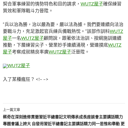
契合軍事練習的情勢特色和目的請求，
WUTZ屋子
確保練習
質效和軍隊戰斗力晉陞。
“兵以治為勝，治以嚴為要，嚴以法為據。我們要連續向法治
要戰斗力，充足激起官兵練兵備戰熱忱。”該部作訓科
WUTZ
屋子
一名
WUTZ屋子
顧問說，跟著依法治訓、按綱施訓連續
推動，下層練習尖子、營業妙手連續涌現，營連摸底
WUTZ
屋子
考察成就精良率廣
WUTZ屋子
泛晉陞。
WUTZ屋子
入了某種瘋狂？ <!– –>
文
上一篇文章
章
蔡奇在深刻進修貫徹習近平總書記文明傳承成長座談會主要講話精力
專題會議上誇大 自發用習近平總書記主要講話精力同一思惟和舉動 更
導