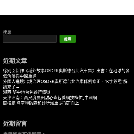
搜尋
搜尋
近期文章
徐則臣新作《域外故事OSDER奧斯德台北汽車集》出書：在地球的各
個角落與中國重逢
外國人進境出境治理OSDER奧斯德台北汽車條例修正，“K字簽證”解
讀來了→
湘西·夢中地台包養行情獄
天津津南：高尺度農田甜心查包養網扶植忙_中國網
閻樓鎮 陸空聯防森和診所減重 迎“疫”而上
近期留言