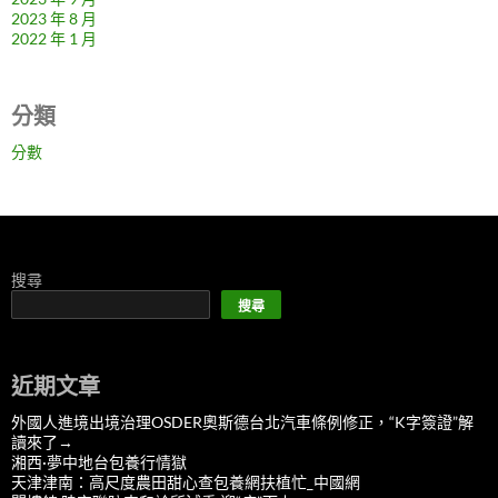
2023 年 8 月
2022 年 1 月
分類
分數
搜尋
搜尋
近期文章
外國人進境出境治理OSDER奧斯德台北汽車條例修正，“K字簽證”解
讀來了→
湘西·夢中地台包養行情獄
天津津南：高尺度農田甜心查包養網扶植忙_中國網