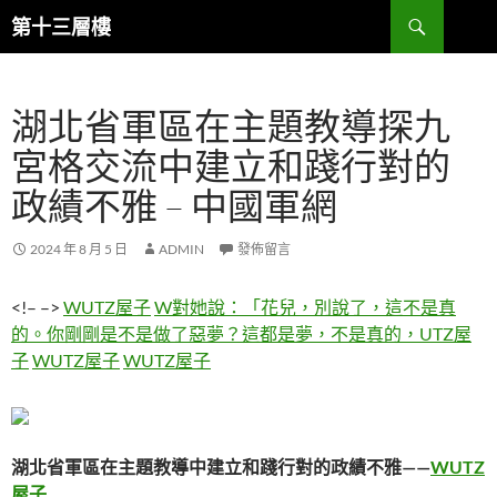
跳
搜
第十三層樓
至
尋
主
要
湖北省軍區在主題教導探九
內
容
宮格交流中建立和踐行對的
政績不雅 – 中國軍網
2024 年 8 月 5 日
ADMIN
發佈留言
<!– –>
WUTZ屋子
W對她說：「花兒，別說了，這不是真
的。你剛剛是不是​​做了惡夢？這都是夢，不是真的，UTZ屋
子
WUTZ屋子
WUTZ屋子
湖北省軍區在主題教導中建立和踐行對的政績不雅——
WUTZ
屋子