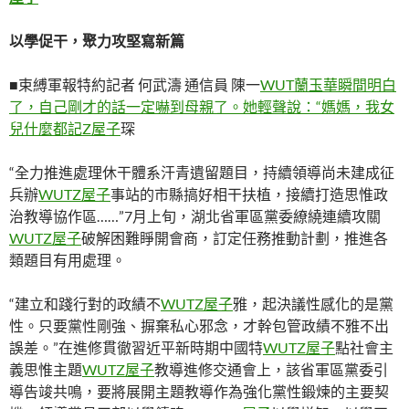
以學促干，聚力攻堅寫新篇
■束縛軍報特約記者 何武濤 通信員 陳一
WUT蘭玉華瞬間明白
了，自己剛才的話一定嚇到母親了。她輕聲說：“媽媽，我女
兒什麼都記Z屋子
琛
“全力推進處理休干體系汗青遺留題目，持續領導尚未建成征
兵辦
WUTZ屋子
事站的市縣搞好相干扶植，接續打造思惟政
治教導協作區……”7月上旬，湖北省軍區黨委繚繞連續攻關
WUTZ屋子
破解困難睜開會商，訂定任務推動計劃，推進各
類題目有用處理。
“建立和踐行對的政績不
WUTZ屋子
雅，起決議性感化的是黨
性。只要黨性剛強、摒棄私心邪念，才幹包管政績不雅不出
誤差。”在進修貫徹習近平新時期中國特
WUTZ屋子
點社會主
義思惟主題
WUTZ屋子
教導進修交通會上，該省軍區黨委引
導告竣共鳴，要將展開主題教導作為強化黨性鍛煉的主要契