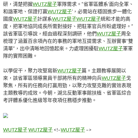
研，清楚把握
WUTZ屋子
軍隊需求。“省軍區體系‘面向全軍、
和諧軍地、保證打贏
WUTZ屋子
’，必需站在穩固進步一體化
國度
WUTZ屋子
計謀系
WUTZ屋子
WUTZ屋子
統和才能的高
度，把軍地協同成長所需對接好、把駐軍官兵所盼處理好。”
該省軍區引導說，經由過程深刻調研，他們
WUTZ屋子
周全
梳理了涵蓋百余項內在的事務的軍地互提需求、互辦實事“雙
清單”，出中清晰地回憶起來。力處理困擾駐
WUTZ屋子
軍軍
隊的實際困難。
以學促干，聚力攻堅寫新
WUTZ屋子
篇。主題教導展開以
來，該省軍區領導黨員干部將所有的精神向兵
WUTZ屋子
戈
聚焦，所有的任務向打贏用勁，以聚力攻堅克難的實效表現
主題教導的成效。今朝，湖北反動軍事館扶植、省軍區綜合
考評體系優化進級等年夜項任務穩步推動。
WUTZ屋子
WUTZ屋子
<!–
WUTZ屋子
–>