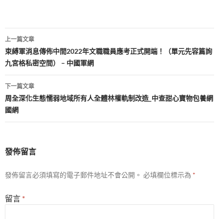
文
上一篇文章
章
束縛軍消息傳佈中間2022年文職職員應考正式開端！（單元先容篇詢
九宮格私密空間） – 中國軍網
導
覽
下一篇文章
周全深化生態懦弱地域所有人全體林權軌制改造_中查甜心寶物包養網
國網
發佈留言
發佈留言必須填寫的電子郵件地址不會公開。
必填欄位標示為
*
留言
*