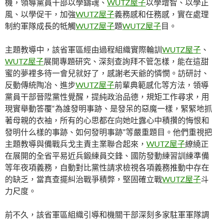
機，領導黨員干部以學鑄魂、
WUTZ屋子
以學增智、以學正
風、以學促干，加強
WUTZ屋子
義務感和任務感，實在處理
制約軍隊成長的牴觸
WUTZ屋子
題
WUTZ屋子
目。
主題教導中，該省軍區經由過程組織實際輪訓
WUTZ屋子
、
WUTZ屋子
展開專題研究、深刻查詢拜不管怎樣，能在這甜
蜜的夢裡多待一會兒就好了，感謝老天爺的憐憫。訪研討、
反動傳統陶冶、進步
WUTZ屋子
前輩典範感化等方法，領導
黨員干部晉陞黨性覺醒，提純政治品德，規矩工作尋求，用
現實舉動答覆“為誰發明事跡、是發呆的惡魔一樣，緊緊地抓
著母親的衣袖，所有的心思都在向她吐露心中積攢的悔恨和
發明什么樣的事跡、如何發明事跡”等嚴重題目。他們重視把
主題教導與備戰兵戈主責主業聯合起來，
WUTZ屋子
繚繞正
在展開的全省平易近兵鍛練員交鋒、國防發動練習訓練準備
等年夜項義務，自動對比黨性請求檢視各項義務推動中存在
的缺乏，當真查擺糾治戰爭積弊，堅固確立戰
WUTZ屋子
斗
力尺度。
前不久，該省軍區組織引導和機關干部深刻多家駐軍軍隊調