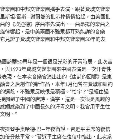
響樂團和中邦交響樂團攜手表演。跟著費城交響樂
里斯坦·雷斯—謝爾曼的批示棒悄悄抬起，由美國批
曲的《坎迪德》序曲率先演出。一曲昂揚的樂曲之
旋律響起，是中美兩國不雅眾都耳熟能詳的音樂
它見證了費城交響樂團和中邦交響樂團50年的友
樂團訪華50周年是一個很是光彩的汗青時辰，此次音
，與1973年費城交響樂團來中國表演是一次汗青性
曼表現，在本次音樂會演出出的《唐詩的回響》是東
融會之后創作的新作品，本年1月他曾在費城和紐約
的選段，不雅眾反映很是積極。“恰字？”是經由過
接觸到了中國的唐詩、漢字，這是一次很是風趣的
感觸感染到了中國長久的汗青文明。我會用平生往
文明。”
夜提琴手奧哈德·巴—年夜衛說，習近平主席的復信
加倍分歧平常。“習近平主席在復信中指出，此次系