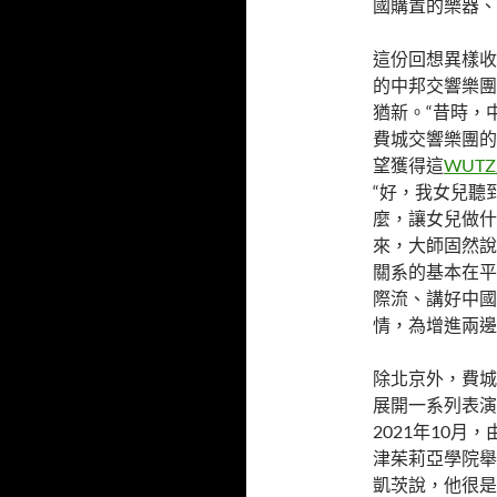
國購置的樂器、
這份回想異樣收
的中邦交響樂團
猶新。“昔時，
費城交響樂團的
望獲得這
WUT
“好，我女兒聽
麼，讓女兒做什
來，大師固然說
關系的基本在平
際流、講好中國
情，為增進兩邊
除北京外，費城
展開一系列表演
2021年10
津茱莉亞學院舉
凱茨說，他很是