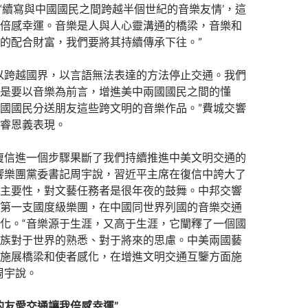
‘續寫與中國國民之間跨越半個世紀的音樂友情’，這
倍感幸運。音樂是人與人心靈溝通的橋梁，音樂和
的配合財富，我們要將其持續傳承下往。”
以跨越國界，以言語無法表達的方法停止交通。我們
是要以音樂為前言，增進美中兩國國民之間的懂
國國民分送朋友這些跨文明的音樂作品。”費城交響
睿恩義表現。
復信進一個步驟果斷了我們持續推進中美文明交通的
響樂團黨委書記周宇說，習近平主席在復信中誇大了
主要性，對文藝任務者是很年夜的鼓舞。中邦交響
第一支國度級樂團，在中國同世界列國的音樂交通
化。“音樂源于生涯，又高于生涯，它闡釋了一個國
族對于世界的熟悉、對于將來的思慮。中美兩國藝
施展橋梁和使者感化，在增進文明交通互鑒方面施
周宇說。
的友愛交通讓我倍感幸運”