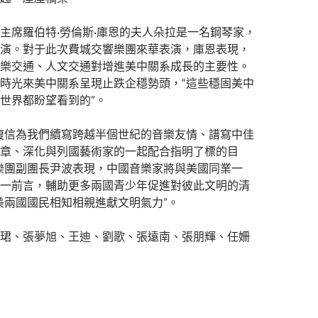
主席羅伯特·勞倫斯·庫恩的夫人朵拉是一名鋼琴家，
演。對于此次費城交響樂團來華表演，庫恩表現，
樂交通、人文交通對增進美中關系成長的主要性。
時光來美中關系呈現止跌企穩勢頭，“這些穩固美中
世界都盼望看到的”。
復信為我們續寫跨越半個世紀的音樂友情、譜寫中佳
章、深化與列國藝術家的一起配合指明了標的目
樂團副團長尹波表現，中國音樂家將與美國同業一
一前言，輔助更多兩國青少年促進對彼此文明的清
美兩國國民相知相親進獻文明氣力”。
珺、張夢旭、王迪、劉歌、張遠南、張朋輝、任姍