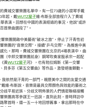
的費城交響樂團名單中，有一位73歲的小提琴手戴
73年起，戴
WUTZ屋子
維·布斯全部旅程介入了費城
赴華表演。回想在中國的表演經過的事況，他說“或許
百首樂曲選段了”。
城交響樂團開啟中美藝術“破冰之旅”，停止了汗青性初
響樂團的“音樂交際”，接續“乒乓交際”，為推進中美
感化。那時，費城交響樂團在北京的4場表演中，曲
團（中邦交響樂團前身）鋼琴吹奏家殷承宗一起配
《黃
WUTZ屋子
河》，也有勃拉姆斯《第一交響
、貝多芬《第五交響曲》等作品，激發絕後顫動。
天，我依然是汗青的一部門，親歷美中之間的友愛交通
”戴維·布斯說，音樂是最具交際顏色與效能的藝術之
分歧平易近族、分歧文明佈景的人們慎密聯絡接觸
響樂團高等參謀王一迅說，直到此刻，昔時拜訪中
路聚首時，還一五一十地回想舊事，拿出那時在中