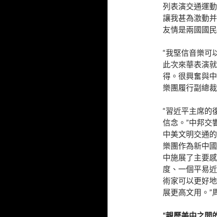
列表演交通運動
讓我甚為激動并
友情是兩國國民
“我堅信音樂可
此次來華表演就
得。很興奮與中
樂團履行副總裁
“習近平主席的
信念。”中邦交
中美文明交通的
樂團作為新中國
中施展了主要感
度、一個平易近
術家可以更好地
展更高文用。”
“親歷美中之間