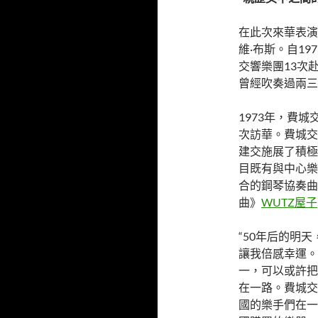
在此次來華表演
維·布斯。自19
交響樂團13次
曾經吹奏過兩三
1973年，費
次訪華。費城交
建交施展了積極
目既有與中心樂
合的鋼琴協奏曲
曲》
WUTZ屋子
“50年后的明
讓我倍感幸運。
一，可以或許把
在一路。費城交
國的樂手們在一