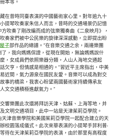
冊本等。
藏在昔時同臺表演的中國藝術家心里。對年逾九十
小提琴吹奏家朱信人而言，昔時的交通場景仍記憶
中方吹奏了剛改編而成的弦樂獨奏曲《二泉映月》，
吹奏家們被中公民樂的旋律深深感動，立即提出盼
Z屋子
部作品的總譜。”在音樂交通之余，兩邊樂團
到了，我向媽媽保證，從現在開始，無論媽媽說什
麼，女成員們依照樂器分類，人山人海地交通起
話欠亨，但情感是相通的。“習近平主席指出，中美
易近間，氣力源泉在國民友愛。音樂可以成為對交
故事的橋梁，我衷心盼望兩國藝術家持續傳承友
人文交通積極進獻氣力。”
交響樂團此次還將拜訪天津、姑蘇、上海等地，并
及文明交通項目，此中一站是天津茱莉亞學院。
月，由天津音樂學院和美國茱莉亞學院一起配合建立的天
辦校園落成儀式。此次來華表演的小提琴手菲利普·
等待在天津茱莉亞學院的表演，由於那里有高程度