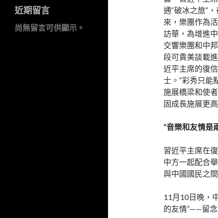
近期留言
通“破冰之旅”
來，樂團作為活
尚無留言可供顯示。
訪華，為增進中
交響樂團和中邦
段可貴美談載進
近平主席的復信
士。”彩秀只能
施展橋梁和使者
固成長施展更高
“音樂和友情是
習近平主席在復
中方一起配合舉
與中國國民之間
11月10日晚
的友情”——留