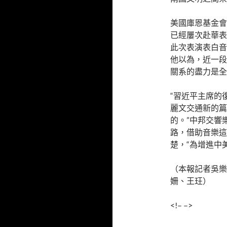
美國庫恩基金會
已經屢次赴華表
此次表演表白音
他以為，近一段
關系的盡力是全
“習近平主席的
麗文交通新的篇
的。”中邦交響
路，借助音樂這
楚，“為增進中
（本報記者吳樂
姍、王玨）
<!– –>