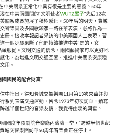
，在中美關系正常化中具有很是主要的意義。50年
潑在中美兩國間的“文明使者
WUTZ屋子
”先后12次
美關系成長施展了積極感化。50年后的明天，費城
交響樂團及多國歌頌家一路在華表演，必將作為一
史冊。接收本報記者采訪的中美兩國人士表現，習
進一個步驟果斷了他們持續推進中美“是的，女
點頭服從。文明交通的信念，兩國藝術家可以更好地
感化，為增進文明交通互鑒、推進中美關系安康穩
文用。
兩國國民的配合財富”
信中指出，得知費城交響樂團11月第13次來華并與
行系列表演交通運動，留念1973年初次訪華，續寫
跨越半個世紀的音樂友情，我覺得由衷的興奮。
，中國國度年夜劇院音樂廳內濟濟一堂，“跨越半個世紀
念費城交響樂團訪華50周年音樂會正在停止。