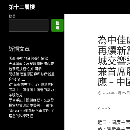
搜
第十三層樓
尋
跳
搜尋
至
搜
尋
主
為中佳
要
內
再續新
近期文章
容
城交響
湘西·夢中地台包養行情獄
天津津南：高尺度農田甜心查
兼首席
包養網扶植忙_中國網
閻樓鎮 陸空聯防森和診所減重
應 – 
迎“疫”而上
從“廣東懦夫”身JIUYI俱意診所
設計上，讀懂向上向善的氣力 |
2024 年 7 月 25 日
羊晚政見
學習手記｜隨機應變，充足發
揮當地資源環境優勢——讀懂
<!– –>
“兩OSDER奧斯德汽車零件山”
理念的科學路徑
近日，國度主席
藝。習近平主席