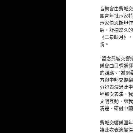
音樂會由費城交
團青年批示家特
示家伯恩斯坦作
后，舒適悠久的
《二泉映月》，
情。
“留念費城交響
樂會曲目標選擇
的照應。”謝爾
方與中邦交響樂
分辨表演過此中
程那次表演，我
文明互動，讓我
清楚、研討中國
費城交響樂團年
讓此次表演變得