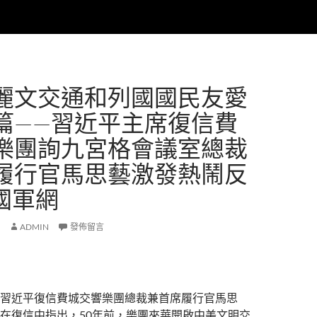
麗文交通和列國國民友愛
篇——習近平主席復信費
樂團詢九宮格會議室總裁
履行官馬思藝激發熱鬧反
中國軍網
ADMIN
發佈留言
習近平復信費城交響樂團總裁兼首席履行官馬思
在復信中指出，50年前，樂團來華開啟中美文明交