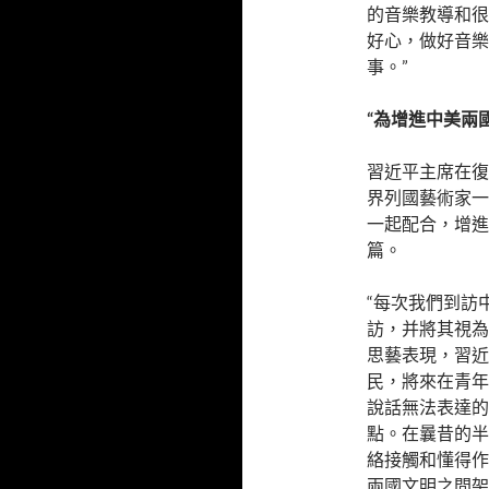
的音樂教導和很
好心，做好音樂
事。”
“為增進中美兩
習近平主席在復
界列國藝術家一
一起配合，增進
篇。
“每次我們到訪
訪，并將其視為
思藝表現，習近
民，將來在青年
說話無法表達的
點。在曩昔的半
絡接觸和懂得作
兩國文明之間架