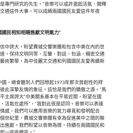
是專門研究的先生。“音樂可以或許激起活氣、開釋
交通這件大事，可以成績兩國國民友愛這件年夜
國國民相知相親進獻文明氣力”
信中誇大，盼望費城交響樂團和包含中美在內的世
道，保持文明同等、互鑒、對話、包涵，親密交通
藝術繁華，為中佳麗文交通和列國國民友愛再續新
中國，總會聽到人們回想起1973年那次首創性的拜
彼此深摯友情的象征。這恰是我們的驕傲之源。”馬
平主席誇大“中美關系基本在平易近間，盼望在國
，活氣在處所”，“我對此很是認同。音樂可以表達
情感，我們可以應用音樂的氣力尋覓和發明配合
個世紀里，費城交響樂團有幸為促進美中之間的聯
出進獻。我們盼望以音樂為媒，持續在兩國國民和
起一座座橋梁。”