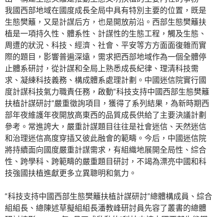
我國西部地域在國度成長全局中具有特別主要的位置，既是
生態樊籬，又是計謀后方，也是開放前沿。西部生態樊籬扶
植是一項持久性、體系性、計謀性的生態工程，觸及生態、
周遭的狀況、科技、經濟、社會、平安等方方面面復雜而實
際的題目，影響普遍深遠，需求把西部地域作為一個全體停
止體系研討，從計謀和全局上熟悉成長紀律、理清科技需
求、凝練科技義務、構成體系處理計劃。中國迷信院實行國
度計謀科技氣力職責任務，啟動“科技支持中國西部生態樊籬
扶植計謀研討”嚴重徵詢項目，獲得了系列結果，為新時期西
部年夜維護年夜開放高東西的品質成長供給了主要決議計劃
參考。常進誇大，嚴重計謀題目往往是社會迷信、天然迷信
和治理迷信高度穿插又彼此融會的範疇。今后，中國迷信院
將持續面向國度嚴重計謀需求，有組織地展開全局性、綜合
性、跨學科、跨範疇的嚴重題目研討，不竭為漂亮中國和科
技強國扶植進獻更多立異聰明和氣力。
“科技支持中國西部生態樊籬扶植計謀研討”總體構成員、綜合
組組長、總陳述草擬組組長潘教峰研討員先容了叢書的總體