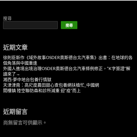
搜尋
搜尋
近期文章
徐則臣新作《域外故事OSDER奧斯德台北汽車集》出書：在地球的各
個角落與中國重逢
外國人進境出境治理OSDER奧斯德台北汽車條例修正，“K字簽證”解
讀來了→
湘西·夢中地台包養行情獄
天津津南：高尺度農田甜心查包養網扶植忙_中國網
閻樓鎮 陸空聯防森和診所減重 迎“疫”而上
近期留言
尚無留言可供顯示。