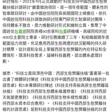
研討情形。2021年9月正式啟動的“科技支持中國西部生態樊
籬扶植計謀研討”嚴重徵詢項目，是一項年夜範圍、體系性的
智庫題目研討。由中國迷信院院長侯開國院士總擔任，依托
中國迷信院科技計謀徵詢研討院專門研究化智庫研討團隊，
保持體系不雅念，鼎力推動研討形式和機制立異，集聚了中
國迷信
包養網
院院表裡60余家科
包養
研機構、高級院校的近
400位主要院士專家，研討任務連續了三年，有組織展開年夜
範圍協力攻關，充足應用西部生態周遭的狀況範疇的持久研
討積聚，從計謀和全局上掌握西部生態樊籬的內在特征和全
體情形，理清科技需求，凝練科技義務，提出體系處理計
劃。
據悉，“科技立異與漂亮中國：西部生態樊籬扶植”叢書第一批
出書了總體研討陳述《科技支持中國西部生態樊籬扶植的計
謀思慮》和5本專題研討陳述《科技支持青躲高原生態樊籬區
扶植》《科技支持西部生態體系維護修復》《科技支持西部
天氣變更應對》《科技支持西部生物多樣性維護》《科技支
持西部水資本綜合應用》。《科技支持中國西部生態樊籬扶
植的計謀思慮》是對科技支持中國西部生態樊籬扶植的計謀