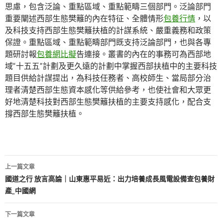
思慮，包含泛論、重點區域、重點範疇三個部門。泛論部門
重要闡述西部生態樊籬的內在特征、全體情形
包養行情
，以
及科技支持西部生態樊籬扶植的計謀系統、嚴重義務和政策
保證。重點區域、重點範疇部門既支持泛論部門，也與各專
題研討報
包養網比擬
告連接。叢書的內在的事務可為西部地
域“十五五”計劃及更久遠的計劃中掌握西部扶植中的主要科技
題目供給計謀提出，為科技任務者、高校師生、當局部分治
理者清楚西部生態資本感化等供給參考，也使社會和大眾更
好地清楚科技對西部生態樊籬扶植的主要支持感化，配合支
撐西部生態樊籬扶植。
文
上一篇文章
章
國道之行 放言高論｜山東惠平易近：出力培養成長風電設備查包養財
產_中國網
導
覽
下一篇文章