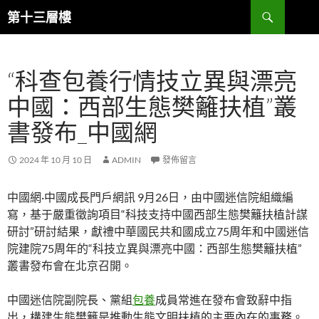
跳
搜
第十三層樓
至
尋
主
要
“科查包養行情技立異與漂亮
內
容
中國：西部生態樊籬扶植”叢
書發布_中國網
2024 年 10 月 10 日
ADMIN
發佈留言
中國網·中國成長門戶網訊 9月26日，由中國迷信院組織編
寫，基于嚴重徵詢項目“科技支持中國西部生態樊籬扶植計謀
研討”研討結果，獻禮中華國民共和國成立75周年和中國迷信
院建院75周年的“科技立異與漂亮中國：西部生態樊籬扶植”
叢書發布會在北京召開。
中國迷信院副院長、黨組
包養
成員常進在發布會致辭中指
出，構建生態樊籬是推動生態文明扶植的主要內在的事務。