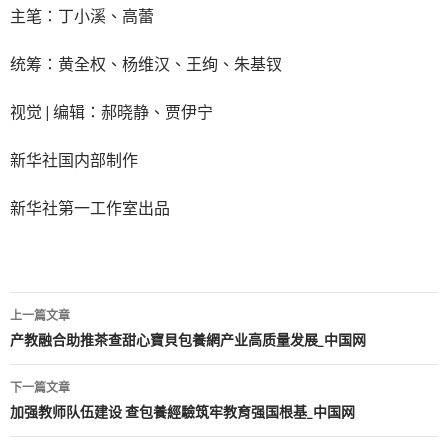
主笔：丁小溪、高蕾
统筹：黄全权、杨维汉、王绚、朱基钗
视觉 | 编辑：郝晓静、贾伊宁
新华社国内部制作
新华社第一工作室出品
文
上一篇文章
章
产教融合助推茶查甜心寶貝包養網产业高质量发展_中国网
導
下一篇文章
覽
加强教师队伍建设 查包養經驗筑牢教育强国根基_中国网