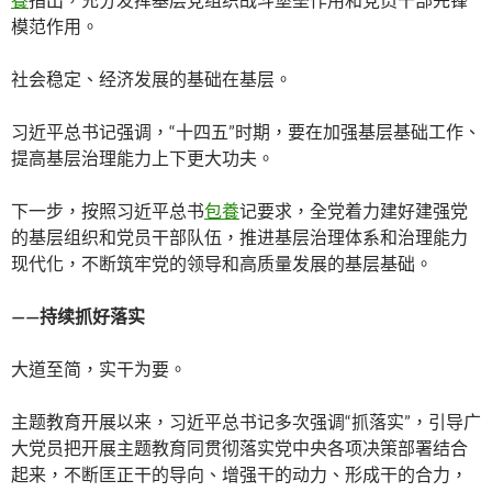
模范作用。
社会稳定、经济发展的基础在基层。
习近平总书记强调，“十四五”时期，要在加强基层基础工作、
提高基层治理能力上下更大功夫。
下一步，按照习近平总书
包養
记要求，全党着力建好建强党
的基层组织和党员干部队伍，推进基层治理体系和治理能力
现代化，不断筑牢党的领导和高质量发展的基层基础。
——持续抓好落实
大道至简，实干为要。
主题教育开展以来，习近平总书记多次强调“抓落实”，引导广
大党员把开展主题教育同贯彻落实党中央各项决策部署结合
起来，不断匡正干的导向、增强干的动力、形成干的合力，