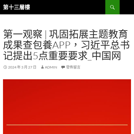
跳
搜
第十三層樓
至
尋
主
要
第一观察 | 巩固拓展主题教育
內
容
成果查包養APP，习近平总书
记提出5点重要要求_中国网
2024 年 3 月 27 日
ADMIN
發佈留言