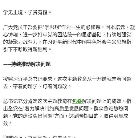
学无止境，学贵有恒。
广大党员干部要把“学思想”作为一生的必修课，固本培元、凝
心铸魂，进一步打牢党的团结统一的思想基础，持续增强党
的凝聚力战斗力，在习近平新时代中国特色社会主义思想指
引下不断取得新胜利。
——持续推动解决问题
按照习近平总书记要求，这次主题教育从一开始就奔着问题
去、带着问题学、盯着问题改。
总书记充分肯定这次主题教育在
包養
解决问题上的成效，指
出全党在“着力解决制约高质量发展问题、群众急难愁盼问
题、党的建设突出问题”方面，达到预期目的，取得明显成
效。
迎难而上，直面问题、直击矛盾。