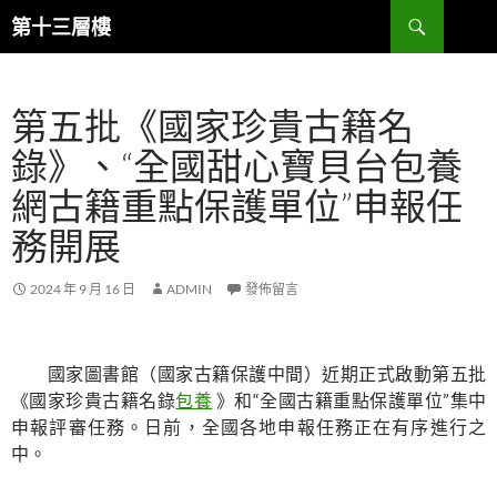
跳
搜
第十三層樓
至
尋
主
要
第五批《國家珍貴古籍名
內
容
錄》、“全國甜心寶貝台包養
網古籍重點保護單位”申報任
務開展
2024 年 9 月 16 日
ADMIN
發佈留言
國家圖書館（國家古籍保護中間）近期正式啟動第五批
《國家珍貴古籍名錄
包養
》和“全國古籍重點保護單位”集中
申報評審任務。日前，全國各地申報任務正在有序進行之
中。