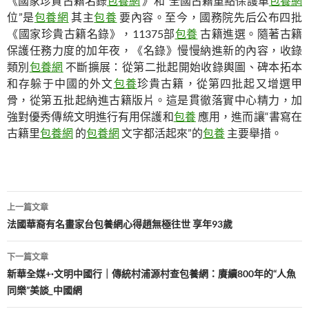
《國家珍貴古籍名錄
包養網
》和“全國古籍重點保護單
包養網
位”是
包養網
其主
包養
要內容。至今，國務院先后公布四批
《國家珍貴古籍名錄》，11375部
包養
古籍進選。隨著古籍
保護任務力度的加年夜，《名錄》慢慢納進新的內容，收錄
類別
包養網
不斷擴展：從第二批起開始收錄輿圖、碑本拓本
和存躲于中國的外文
包養
珍貴古籍，從第四批起又增選甲
骨，從第五批起納進古籍版片。這是貫徹落實中心精力，加
強對優秀傳統文明進行有用保護和
包養
應用，進而讓“書寫在
古籍里
包養網
的
包養網
文字都活起來”的
包養
主要舉措。
文
上一篇文章
章
法國華裔有名畫家台包養網心得趙無極往世 享年93歲
導
下一篇文章
覽
新華全媒+·文明中國行｜傳統村浦源村查包養網：賡續800年的“人魚
同樂”美談_中國網