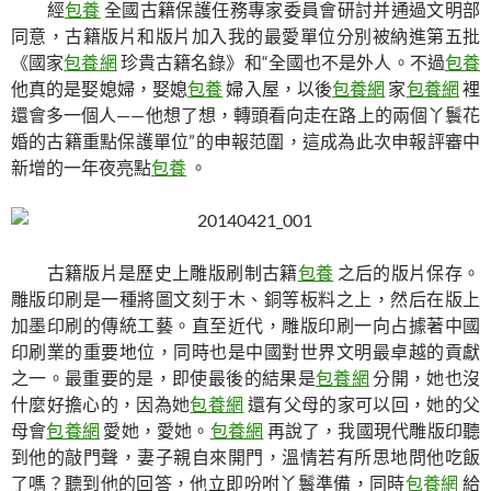
經
包養
全國古籍保護任務專家委員會研討并通過文明部
同意，古籍版片和版片加入我的最愛單位分別被納進第五批
《國家
包養網
珍貴古籍名錄》和“全國也不是外人。不過
包養
他真的是娶媳婦，娶媳
包養
婦入屋，以後
包養網
家
包養網
裡
還會多一個人——他想了想，轉頭看向走在路上的兩個丫鬟花
婚的古籍重點保護單位”的申報范圍，這成為此次申報評審中
新增的一年夜亮點
包養
。
古籍版片是歷史上雕版刷制古籍
包養
之后的版片保存。
雕版印刷是一種將圖文刻于木、銅等板料之上，然后在版上
加墨印刷的傳統工藝。直至近代，雕版印刷一向占據著中國
印刷業的重要地位，同時也是中國對世界文明最卓越的貢獻
之一。最重要的是，即使最後的結果是
包養網
分開，她也沒
什麼好擔心的，因為她
包養網
還有父母的家可以回，她的父
母會
包養網
愛她，愛她。
包養網
再說了，我國現代雕版印聽
到他的敲門聲，妻子親自來開門，溫情若有所思地問他吃飯
了嗎？聽到他的回答，他立即吩咐丫鬟準備，同時
包養網
給