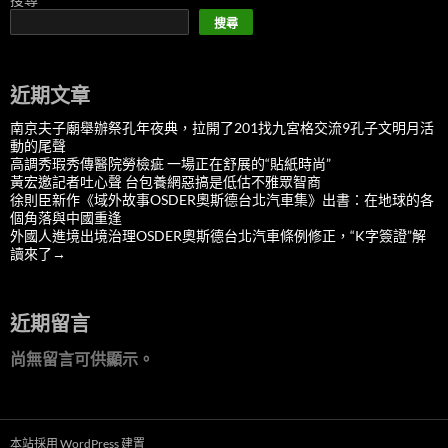
搜尋
近期文章
南京夫子廟舉辦祭孔年夜典，拉開了201找九宮格交流9孔子文明月活
動的尾聲
高調秀瑕秀傳醫院勞檢疵 一場正在舒展的“貼紙時尚”
黃宏邀記者吐心聲 台包養網惡搞是低估不雅眾智商
徐則臣新作《域外故事OSDER奧斯德台北汽車集》出書：在地球的各
個角落與中國重逢
外國人進境出境治理OSDER奧斯德台北汽車條例修正，“K字簽證”解
讀來了→
近期留言
尚無留言可供顯示。
本站採用 WordPress 建置