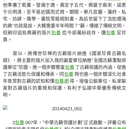
他準備了乾書，發端于唐，奠定于五代，興盛于兩宋，延袤
于元明清，至平易近國而式微。期間，舉凡官廳、藩府、私
宅、坊肆、儒學、書院等競相刻書，為后世留下了浩如煙海
的典“也就是說，大概需要半年時間？”籍，傳揚了傳統文明，
但刷印這些典籍的版片
包養
迄今卻萬紛歧存，彌
包養
足珍
貴。
是以，將傳世珍稀的古籍版片納進《國家珍貴古籍名
錄》，將主要的版片加入我的最愛單位納進“全國古籍重點保
護單位”范圍，進一個步驟豐富
包養
了古籍保護的內涵，促進
了古籍活態化保護和傳承，同
包養
時也進一個步驟深化社會
年夜眾對古籍的認知和懂
包養網
得，增強公躲單位、私家躲
家對古籍版片的重視和保護，有利于弘揚中華優秀傳統文
明。
2
包養
007年，“中華古籍保護計劃”正式啟動，評審公布