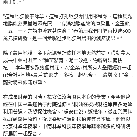
兩手抓。”
“這種地膜便于除草，這種打孔地膜專門用來種菜，這種反光
地膜能為果樹增添光照……”存滿地膜產物的庫房里，金玉龍
一五一十，言語中流露著信念：“春節后我們打算再投進600
萬元搞研發，進一個步驟進步地膜對農田的減產後果。”
除了農用地膜，金玉龍還預計依托本地天然前提，帶動農人
成長中藥材財產。“種苗繁育、泥土改進、物聯網裝備扶
植……本年要多跑幾個村莊，以‘企業+村所有人全體經濟一起
配合社+基地+農戶’的形式，多搞一起配合，一路增收！”金玉
龍對將來佈滿盼望。
在成長財產的同時，楊安仁沒有廢棄本身的學業，今朝他曾
經在中國林業迷信研討院進修。“桐油在機械制造等良多範疇
利用普遍，我想捉住機會。”楊安仁說，近幾年，從產業原料
拓展到醫用原料，從培養新種類到扶植種質資本庫，他們與
北京林業年夜學、中南林業科技年夜學等越來越多的科研院
所展開一起配合。