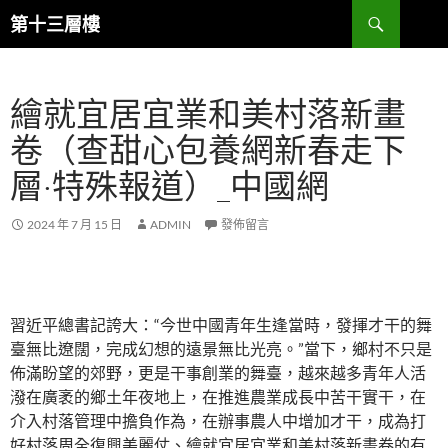
跳
搜
第十三層樓
至
尋
主
要
繪就宜居宜業和美村落新畫
內
容
卷（查甜心包養網新春走下
層·特殊報道）_中國網
2024 年 7 月 15 日
ADMIN
發佈留言
習近平總書記誇大：“今世中國青年生逢當時，發揮才干的舞
臺無比遼闊，完成幻想的遠景無比光亮。”當下，鄉村不只是
佈滿盼望的郊野，更是干事創業的舞臺，越來越多青年人活
潑在廣袤的鄉土年夜地上，在推進農業成長中苦干實干，在
介入村落管理中擔負作為，在辦事農人中增加才干，成為打
好村落周全復興美麗仗、繪就宜居宜業和美村落新畫卷的有