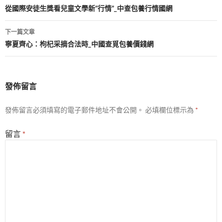
章
從國際安徒生獎看兒童文學新“行情”_中查包養行情國網
導
下一篇文章
覽
寧夏齊心：枸杞采摘合法時_中國查覓包養價錢網
發佈留言
發佈留言必須填寫的電子郵件地址不會公開。
必填欄位標示為
*
留言
*