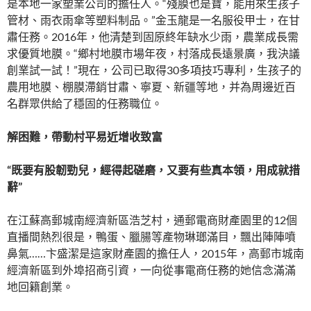
是本地一家塑業公司的擔任人。“殘膜也是寶，能用來生孩子
管材、雨衣雨傘等塑料制品。”金玉龍是一名服役甲士，在甘
肅任務。2016年，他清楚到固原終年缺水少雨，農業成長需
求優質地膜。“鄉村地膜市場年夜，村落成長遠景廣，我決議
創業試一試！”現在，公司已取得30多項技巧專利，生孩子的
農用地膜、棚膜滯銷甘肅、寧夏、新疆等地，并為周邊近百
名群眾供給了穩固的任務職位。
解困難，帶動村平易近增收致富
“既要有股韌勁兒，經得起磋磨，又要有些真本領，用成就措
辭”
在江蘇高郵城南經濟新區浩芝村，通郵電商財產園里的12個
直播間熱烈很是，鴨蛋、臘腸等產物琳瑯滿目，飄出陣陣噴
鼻氣……卞盛潔是這家財產園的擔任人，2015年，高郵市城南
經濟新區到外埠招商引資，一向從事電商任務的她信念滿滿
地回籍創業。