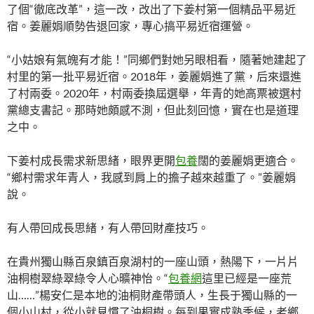
了個“徹底改革”，這一改，改出了下姜村第一個精品平易近
宿。姜麗娟順勢告退回家，專心搞平易近宿運營。
“小姑娘有氣魄有才能！”同鄉們對她另眼相看，隨著她建起了
村里的第一批平易近宿。2018年，姜麗娟進了黨，后來還進
了村兩委。2020年，村兩委換屆選舉，年青的她高票被選村
黨總支書記。那時她頗感不測，但此刻回憶，實在也是道理
之中。
下姜村成長需求新思緒，眼界更開
包養
闊的姜麗娟更適合。
“鄉村需求年青人，我感到肩上的擔子越來越重了。”姜麗娟
說。
有人帶回成長思緒，有人帶回財產技巧。
在貴州獨山縣百泉鎮百泉湖村的一座山頭，熱陽下，一片片
油桐樹翠綠翠綠令人心曠神怡。“
包養網
這里已經是一座荒
山……”楊安仁是本地的油桐財產帶頭人，生長于獨山縣的一
個小山村，從小就見慣了油桐樹。每到果實成熟季候，老鄉