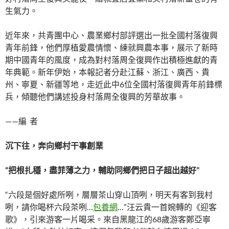
生氣力。
近年來，共青團中心、農業鄉村部評選出一批全國村落復興
青年前鋒，他們厚植愛農情懷、練就興農本事，展示了新時
期中國青年的風度，成為對村落周全復興作出積極進獻的青
年典範。新年伊始，本報記者分赴江蘇、浙江、廣西、貴
州、寧夏、新疆等地，走近此中6位全國村落復興青年前鋒標
兵，傾聽他們講述投身村落周全復興的芳華故事。
——編 者
沉下往，奔向鄉村干事創業
“把根扎穩，盡菲薄之力，輔助同鄉們把日子超出越好”
“六段是個好處所咧，層層茶山穿山頂咧，明天有客到我村
咧，請你喝杯六段茶咧…
包養網
…”汪云貴一首婉轉的《迎客
歌》，引來游客一片喝采。來自黑龍江的68歲游客鄭亞寧