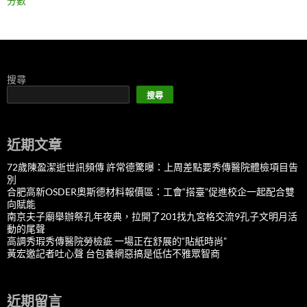
分數
搜尋
搜尋
近期文章
72歲陳盈潔逝世訊頻傳 許常德驚曝：上周差點要秀傳醫院體檢項目告
別
合肥高新OSDER奧斯德材料報價區：工會“搭臺”促進校企一起配合雙
向賦能
南京夫子廟舉辦祭孔年夜典，拉開了201找九宮格交流9孔子文明月活
動的尾聲
高調秀瑕秀傳醫院勞檢疵 一場正在舒展的“貼紙時尚”
黃宏邀記者吐心聲 台包養網惡搞是低估不雅眾智商
近期留言