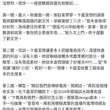
沒想到，很快，一道道難關就擺在她眼前……
第一關，邀人。財產園一開，進駐者寥寥。卞盛潔想約請靠
電商翻開鴨蛋銷路的劉文芳，卻被謝絕了八次。“我本身做得
好好的，為啥要往你那里？”“園區可以供給場地、倉庫，整合
夥源和政策，幫你把企業做年夜……”第九次上門，終于感動
了劉文芳。
第二關，培訓。卞盛潔想讓更多人把握電商技巧，清楚財產
園的利益。沒有人脈，她就聯絡接觸本地農業鄉村部分、婦
聯等；沒有現成素材，她就本身悶頭做了好幾天PPT……從“年
夜課”講到“小班”，再到“一對一”領導，卞盛潔收獲了越來越
多的支撐者。
第三關，轉型。“開初我們是傳統電商，開網店。”周莉是個殘
疾女孩，在卞盛潔的輔助下，從2018年開端試水錄像和直
播。“卞教員和我們一路研討怎么拍，還幫我design劇本，一
字一句揣摩。”垂垂地，周莉用積極真摯的直播作風博得網友
的信任，并帶出發邊的伴侶一路介入電商創業。