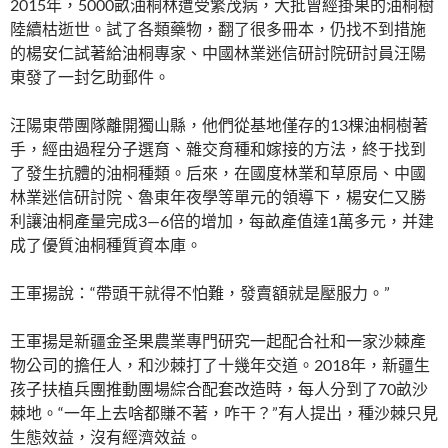
2015年，5000畝油桐林遭受繁茂病，大批曾經掛果的油桐樹
陸續枯逝世。試了各類藥物，翻了很多冊本，仍找不到措施
的楊安仁試著給油桐專家、中國林業迷信研討院研討員汪陽
東發了一封乞助郵件。
汪陽東帶團隊離開獨山縣，他們從基地僅存的13棵油桐樹著
手，經由過程分子選育、雜交育種和嫁接的方法，終于找到
了發生抗體的油桐種類。后來，在國度林業和草原局、中國
林業迷信研討院、魯東年夜學等單元的領導下，楊安仁又勝
利讓油桐產量完成3—6倍的增加，每畝產值達1萬多元，并建
成了優質油桐種質資本庫。
王軍揚說：“帶頭干就得不怕難，發賣額就是壓服力。”
王軍揚是新疆金圣果農業專門研究一起配合社和一家沙棘產
物公司的擔任人，和沙棘打了十幾年交道。2018年，新疆生
孩子扶植兵團推動團場綜合配套改造時，每人分到了70畝沙
棘地。“一年上去啥都賺不著，咋干？”有人提出，種沙棘只見
生態效益，沒有經濟效益。