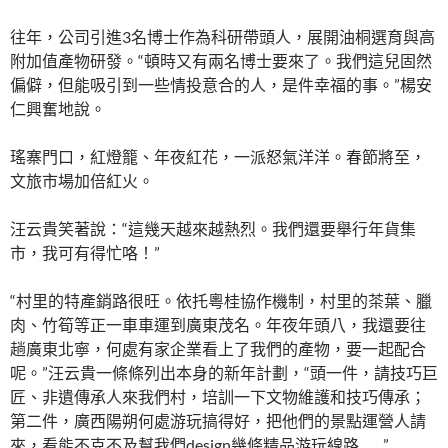
往年，公司引進3名博士作為科研帶頭人，展開油桐選育與高
附加值產物研發。“頓時又有兩名博士要來了。我們這兒固然
偏僻，但能吸引到一些情投意合的人，是件幸福的事。”楊安
仁興奮地說。
瑤寨門口，紅燈籠、年夜紅花，一派怒氣洋洋。春節將至，
文旅市場加倍紅火。
汪云貴笑著說：“這幾天越來越熱烈。我們還要舉行年貨集
市，我可有得忙咯！”
“村里的特產銷路很旺。依托粵桂協作機制，村里的茶葉、臘
肉、竹筍等正一車車運到廣東茂名。年夜年頭八，我還要往
趟廣東北寧，何處有家企業看上了我們的產物，要一起配合
呢。”汪云貴一條條列出本身的新年計劃，“頭一件，請技巧巨
匠、非遺傳承人來我們村，培訓一下文物維護和技巧傳承；
第二件，廣西陽朔何處游玩搞得好，把他們的景點運營人請
來，看能不克不及幫我們design幾條精品游玩線路……”