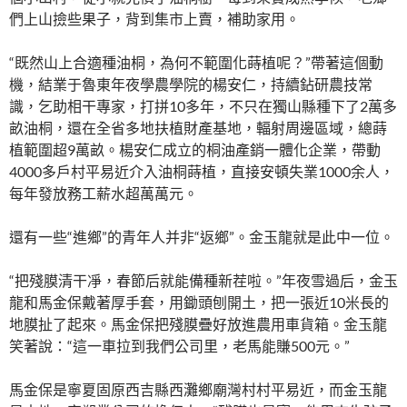
們上山撿些果子，背到集市上賣，補助家用。
“既然山上合適種油桐，為何不範圍化蒔植呢？”帶著這個動
機，結業于魯東年夜學農學院的楊安仁，持續鉆研農技常
識，乞助相干專家，打拼10多年，不只在獨山縣種下了2萬多
畝油桐，還在全省多地扶植財產基地，輻射周邊區域，總蒔
植範圍超9萬畝。楊安仁成立的桐油產銷一體化企業，帶動
4000多戶村平易近介入油桐蒔植，直接安頓失業1000余人，
每年發放務工薪水超萬萬元。
還有一些“進鄉”的青年人并非“返鄉”。金玉龍就是此中一位。
“把殘膜清干凈，春節后就能備種新茬啦。”年夜雪過后，金玉
龍和馬金保戴著厚手套，用鋤頭刨開土，把一張近10米長的
地膜扯了起來。馬金保把殘膜疊好放進農用車貨箱。金玉龍
笑著說：“這一車拉到我們公司里，老馬能賺500元。”
馬金保是寧夏固原西吉縣西灘鄉廟灣村村平易近，而金玉龍