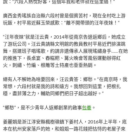
說：“六段人熱忱好客，這個年我和老伴就在這里過！”
廣西金秀瑤族自治縣六段村曾是個貧苦村，現在全村吃上游
玩飯，村平易近蘇玉榮感歎：“離不開帶頭的汪年夜妹！”
“汪年夜妹”就是汪云貴，2014年從南京告退返鄉后，她成立
了游玩公司。汪云貴請縣文明館的教員教村平易近們排演跳
舞，搭建班子唱瑤歌，約請非遺傳承人展現瑤繡身手……在她
的推進下，長桌宴、舂糍粑、篝火晚會等風俗運動辦得紅
火，刺繡、竹編、根雕等土特產也垂垂熱銷。
總有人不解她為啥要回來，汪云貴答：鄉愁。“在南京時，我
常想，六段村就是我的詩和遠方。我想回到這里，把根扎
穩，盡菲薄之力，輔助同鄉們把日子超出越好。”
“鄉愁”，是不少青年人返鄉創業的啟事
包養
。
姜麗娟是浙江淳安縣楓樹嶺鎮下姜村人，2016年上半年，底
本在杭州安家落戶的她，和姐姐一路花錢把怙恃的老屋子來