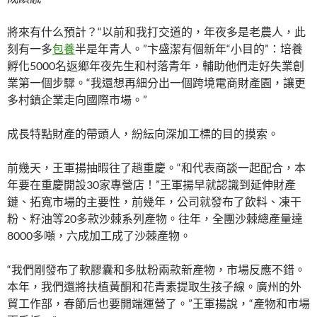
將來有什么預計？“以前和我打交道的，年夜多是老農人，此
刻有一多
包養
半是年青人。”卞盛潔有個新年“小目的”：培養
孵化5000名返鄉年夜先生和村落青年，輔助他們走好失業創
業第一個步驟。“我還想再細分出一個跨境電商財產園，讓更
多村鎮企業走向國際市場。”
成長特點財產的帶頭人，紛紜向深加工標的目的摸索。
前幾天，王軍揚抽暇往了趟重慶。“和代表商談一起配合，本
年要在重慶開設30家專營店！”王軍揚早就認識到延伸財產
鏈、拓寬市場的主要性，前幾年，公司就發布了飲料、凍干
粉、籽油等20多款沙棘系列產物。往年，全團沙棘總產量達
8000多噸，六成加工成了沙棘產物。
“我們剛發布了軟膠囊和多肽粉兩款新產物，市場反應不錯。
本年，我們還將扶植黃酮和花青素提取生孩子線。廣州的外
貿工作部，春節后也要開端運營了。”王軍揚說，“產物和市場