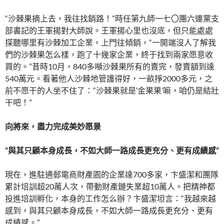
“沙棘果摘上去，我往找銷路！”時任第九師一七〇團六連黨支
部書記的王軍揚對大師說。王軍揚心里也沒底，但只能處處
探聽哪里有沙棘加工企業，上門往傾銷，“一開端沒人了解我
們的沙棘果怎么樣，跑了十幾家企業，終于找到兩家愿意收
買的。”昔時10月，840多噸沙棘果所有的賣完，發賣額到達
540萬元。看著他人沙棘地管護得好，一畝掙2000多元，之
前不愿干的人坐不住了：“沙棘果就是‘金果果’嘛，咱仍是結壯
干吧！”
向將來，盡力完成美妙愿景
“與其只顧本身成長，不如大師一路成長更充分、更有成績感”
現在，進駐通郵電商財產園的企業達700多家，卞盛潔和團隊
累計培訓超20萬人次，帶動財產鏈失業超10萬人。把精神都
投進培訓孵化，本身的工作怎么辦？卞盛潔坦言：“我越來越
感到，與其只顧本身成長，不如大師一路成長更充分、更有
成績感。”