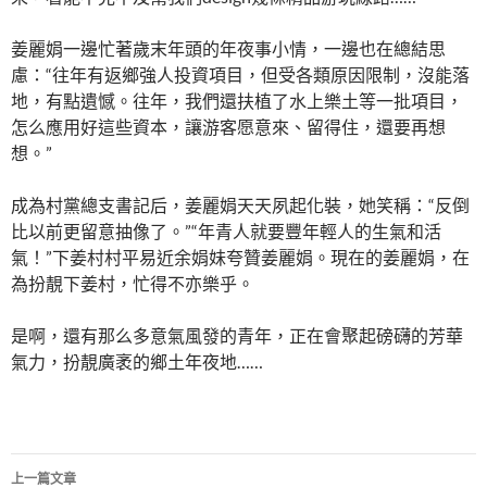
姜麗娟一邊忙著歲末年頭的年夜事小情，一邊也在總結思
慮：“往年有返鄉強人投資項目，但受各類原因限制，沒能落
地，有點遺憾。往年，我們還扶植了水上樂土等一批項目，
怎么應用好這些資本，讓游客愿意來、留得住，還要再想
想。”
成為村黨總支書記后，姜麗娟天天夙起化裝，她笑稱：“反倒
比以前更留意抽像了。”“年青人就要豐年輕人的生氣和活
氣！”下姜村村平易近余娟妹夸贊姜麗娟。現在的姜麗娟，在
為扮靚下姜村，忙得不亦樂乎。
是啊，還有那么多意氣風發的青年，正在會聚起磅礴的芳華
氣力，扮靚廣袤的鄉土年夜地……
文
上一篇文章