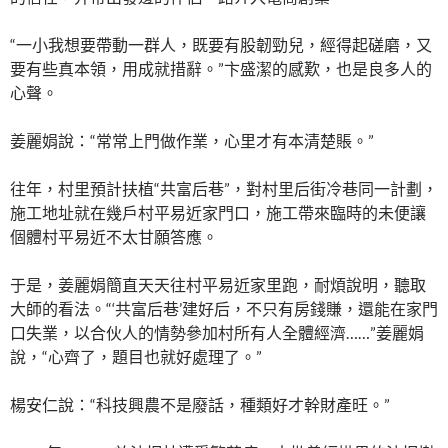
“一小我想要帶動一群人，既要有股韌勁兒，經得起磋磨，又
要有些真本領，用成就措辭。”卞盛潔的感歎，也是良多人的
心聲。
姜麗娟說：“常常上門做作業，心里才有本清楚賬。”
往年，村里預計扶植“共富后巷”，對村里后街冷巷同一計劃，
施工地址就在幾戶村平易近家門口，施工帶來臨時的未便讓
個體村平易近不太甘願答應。
于是，姜麗娟簡直天天往村平易近家里跑，耐煩說明，聽取
大師的看法。“‘共富后巷’建好后，不只有房錢賺，還能在家門
口失業，以合伙人的情勢參加村所有人全體經濟……”姜麗娟
說，“心齊了，題目也就好處理了。”
楊安仁說：“科技興農不是廢話，種類好才幹財產旺。”