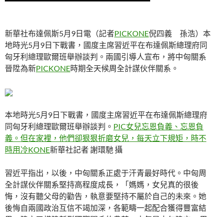
新華社布達佩斯5月9日電（記者
PICKONE
倪四義 孫浩）本
地時光5月9日下戰書，國度主席習近平在布達佩斯總理府同
匈牙利總理歐爾班舉辦談判。兩國引導人宣布，將中匈關系
晉陞為新
PICKONE
時期全天候周全計謀伙伴關系。
本地時光5月9日下戰書，國度主席習近平在布達佩斯總理府
同匈牙利總理歐爾班舉辦談判。
PIC女兒忘恩負義、忘恩負
義。但在家裡，他們卻狠狠折磨女兒，每天立下規矩，時不
時用冷KONE
新華社記者 謝環馳 攝
習近平指出，以後，中匈關系正處于汗青最好時代。中匈周
全計謀伙伴關系堅持高程度成長，「媽媽，女兒真的很後
悔，沒有聽父母的勸告，執意要堅持不屬於自己的未來。她
後悔自兩國政治互信不竭加深，各範疇一起配合獲得豐富結