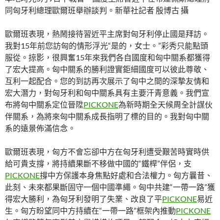
同匈牙利總理歐爾班舉辦談判。新華社記者 殷博古 攝
歐爾班表現，熱鬧接待習近平主席對匈牙利停止國是拜訪。
我對15年前您訪匈的情形浮光“是的，女士。”彩秀只能點頭
服從。掠影，很興奮15年來我們各自國度和匈中關系都獲得
了宏大提高。匈中關系的勝利證實鉅細國度可以彼此尊敬、
互利一起配合。您的到訪再次展示了匈中之間的深摯友情和
宏大潛力，對匈牙利和匈中關系具有主要汗青意義。我們宣
布將匈中關系定位晉陞
PICKONE
為新時期全天候周全計謀伙
伴關系，為將來匈中關系成長指明了標的目的。我對匈中關
系的遠景佈滿信念。
歐爾班表現，匈方不會忘卻中方在匈牙利遭受艱苦時實時供
給可貴支撐，將持續果斷不移做中國的“鐵桿”伴侶，支
PICKONE
撐中方保護本身焦點好處和合法權力。匈方曩昔、
此刻、未來都果斷固守一個中國準繩。匈中共建“一帶一路”獲
得宏大勝利，為匈牙利發明了失業、改良了平
PICKONE
易近
生。匈方盼望同中方持續在“一帶一路”框架內推動
PICKONE