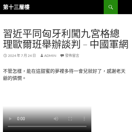
跳
搜
第十三層樓
至
尋
主
要
習近平同匈牙利闖九宮格總
內
容
理歐爾班舉辦談判 – 中國軍網
2024 年 7 月 24 日
ADMIN
發佈留言
不管怎樣，能在這甜蜜的夢裡多待一會兒就好了，感謝老天
爺的憐憫。