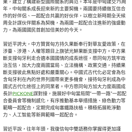
果，建立了構建新型國際關系的典范。本年是中匈建交75周
年，中匈關系成長迎來新的主要契機。兩國要持續做互信合
作的好伴侶、一起配合共贏的好伙伴，以樹立新時期全天候
周全計謀伙伴關系為契機，為兩國一起配合注進新的強盛動
力，為兩國國民首創加倍美妙的今天。
習近平誇大，中方贊賞匈方持久果斷奉行對華友愛政策，在
涉臺、涉港、人權等題目上旗號光鮮果斷支撐中方。中方果
斷支撐匈牙利走合適本國國情的成長途徑，愿同匈方筑牢政
治互信，加大力度兩國當局、立法機構、政黨交通，持續果
斷支撐彼此焦點好處和嚴重關心。中國式古代化必定會為包
含匈牙利在內的世界列國帶來更多機會，接待匈牙利成為中
國式古代化途徑上的同業者。中方愿同匈方加大力度兩國成
長計
PICKONE
謀對接，施展好中匈當局間“一帶一路”一起配
合委員會等機制感化，有序推動基本舉措措施、綠色動力等
範疇一起配合，定期完成匈塞鐵路扶植。積極拓展乾淨動
力、人工智能等新興範疇一起配合。
習近平說，往年年頭，我復信匈中雙語務你掌握得更加謹