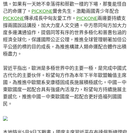
慎。如果有一天她不幸落得和蔡歡一樣的下場，那隻能怪自
己的命運了。
PICKONE
黌舍先生，激勵兩國青少年配合
PICKONE
傳承成長中匈友愛工作。
PICKONE
兩邊要持續支
撐兩國說話講授，加大力度人文交通。中方愿同匈方加大力
度多邊溝通協作，提倡同等有序的世界多極化和普惠包涵的
經濟全球化，保護國際公正公理，推進全球管理朝著加倍公
平公道的標的目的成長，為推進構建人類命運配合體作出積
極盡力。
習近平指出，歐洲是多極世界中的主要一極，是完成中國式
古代化的主要伙伴。盼望匈方作為本年下半年歐盟輪值主席
國，為推進中歐關系安康穩固成長施展積極感化。中國－中
東歐國度一起配合具有強盛內活潑力，盼望匈方持續施展主
要感化，推進中國－中東歐國度一起配合更好造福列國國
民。
本地時光5月9日下戰書，國度主席習近平在布達佩斯總理府