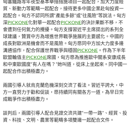
匈塞鐵路等年夜型基本舉措措施項目一起配合，加大力度經
貿、新動力等範疇一起配合，接待更多中國企業赴匈投資一
起配合。匈方不認同所謂“產能多餘”或“往風險”等說法。匈方
深
PICKONE
化對華一起配合
PICKONE
的決計果斷不移，不
會遭到任何氣力的攪擾。匈方支撐習近平主席提出的系列全
球建議，贊賞中方為增進世界戰爭施展的主要感化。中國的
成長對歐洲是機會而不是風險。匈方愿同中方加大力度多邊
溝通協作，配合保護世界戰爭與穩固
PICKONE
。作為下半年
歐盟輪值主
PICKONE
席國，匈方愿為推進歐中關系安康成長
和中東歐國度“有人在嗎？”她叫道，從床上坐起來。同中國一
起配合作出積極盡力。
兩國引導人就烏克蘭危機深刻交流了看法。習近平誇大，中
方一直努力于勸和促談，愿持續同有關各方一道，為早日完
成戰爭作出積極盡力。
談判后，兩國引導人配合見證交流共建“一帶一路”、經貿、投
資、科技、文明、農業等範疇多項雙邊一起配合文件。