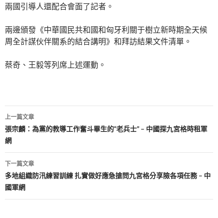
兩國引導人還配合會面了記者。
兩邊頒發《中華國民共和國和匈牙利關于樹立新時期全天候
周全計謀伙伴關系的結合講明》和拜訪結果文件清單。
蔡奇、王毅等列席上述運動。
文
上一篇文章
章
張宗麟：為黨的教導工作奮斗畢生的“老兵士” – 中國探九宮格時租軍
網
導
覽
下一篇文章
多地組織防汛練習訓練 扎實做好應急搶問九宮格分享險各項任務 – 中
國軍網