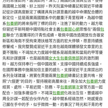
方的思惟認同、感情認同，深化了兩國的友情與互信，使得
兩國親上加親、好上加好。昨天阮富仲總書記和習近平總書
記從計謀高度斷定了構建具有計謀意義的越中命運配合體的
新定位，這是兩黨兩國關系中的嚴重汗青里程碑，為越中關
系
包養網
的將來指明了標的目的，注進了新的動力。越方敬
仰習近平新時期中國特點社會主義
包養甜心網
思惟在“兩個
包
養
聯合”方面獲得的汗青性成績，敬佩中國改造開放包含雄安
新區和海南不受拘束港扶植等方面的宏大停頓，愿意持續進
修鑒戒。我完整贊成習近平主席在越南媒體頒發文章里的主
要不雅點。不竭加大力度越中關系是越南黨和當局的甲等優
先和計謀選擇，也是越南國
女大生包養俱樂部
民的激烈期
盼。越方保持奉行一個中國政策，支撐中國持續成長強盛，
在國際事務中施展加倍主要的感化，支撐習近平主席提出的
系列全球建議，將實在貫徹兩黨
包養網
總書記主要共鳴，按
照“六個更”的目的，堅持親密高層來往，周全加大
包養網
力度
經貿、處所、平易近間、防務、平
包養網單次
安等方面一起
配合，加強多邊協作，不竭深
包養網
化政治互信，豐盛越中
周全計謀一起配合伙伴內在。越中關系經過忽然，她感覺自
己握在手中的手，似乎微微一動。的事況了時光和汗青的考