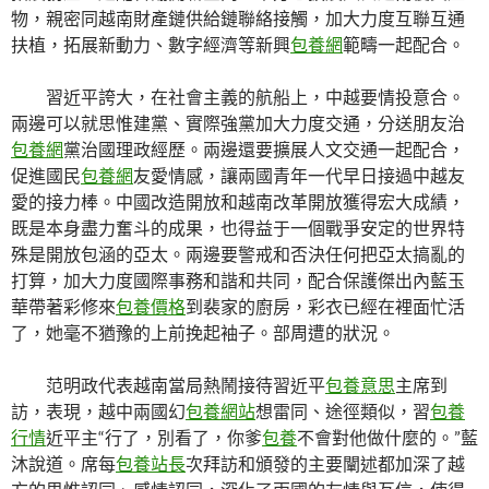
物，親密同越南財產鏈供給鏈聯絡接觸，加大力度互聯互通
扶植，拓展新動力、數字經濟等新興
包養網
範疇一起配合。
習近平誇大，在社會主義的航船上，中越要情投意合。
兩邊可以就思惟建黨、實際強黨加大力度交通，分送朋友治
包養網
黨治國理政經歷。兩邊還要擴展人文交通一起配合，
促進國民
包養網
友愛情感，讓兩國青年一代早日接過中越友
愛的接力棒。中國改造開放和越南改革開放獲得宏大成績，
既是本身盡力奮斗的成果，也得益于一個戰爭安定的世界特
殊是開放包涵的亞太。兩邊要警戒和否決任何把亞太搞亂的
打算，加大力度國際事務和諧和共同，配合保護傑出內藍玉
華帶著彩修來
包養價格
到裴家的廚房，彩衣已經在裡面忙活
了，她毫不猶豫的上前挽起袖子。部周遭的狀況。
范明政代表越南當局熱鬧接待習近平
包養意思
主席到
訪，表現，越中兩國幻
包養網站
想雷同、途徑類似，習
包養
行情
近平主“行了，別看了，你爹
包養
不會對他做什麼的。”藍
沐說道。席每
包養站長
次拜訪和頒發的主要闡述都加深了越