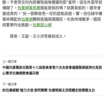
驗，不會受任何內部權勢挑唆攪擾的影“當然，這在外面早就
傳開了，
包養網車馬費
還能是假的嗎？就算是假的，遲早會
變成真的。”另一個聲音用一定的語氣說道。響。信任越中構
建命運配合
包養網
體將造福兩國國民，也為地域戰爭、穩固
與繁華作出進獻。
包養甜心網
蔡奇、王毅、王小洪等餐與加入。
文
上一篇文章
章
中國共產黨尉氏縣第十三屆委員會第六次全部會議暨縣委經濟任覓甜
心寶貝包養網務會議召開
導
覽
下一篇文章
約包養經驗“魅力文旅 發明寶雞”全國晚報主流媒體走進寶雞太白