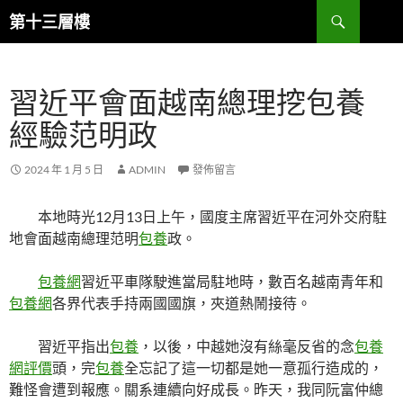
跳
搜
第十三層樓
至
尋
主
要
習近平會面越南總理挖包養
內
容
經驗范明政
2024 年 1 月 5 日
ADMIN
發佈留言
本地時光12月13日上午，國度主席習近平在河外交府駐
地會面越南總理范明
包養
政。
包養網
習近平車隊駛進當局駐地時，數百名越南青年和
包養網
各界代表手持兩國國旗，夾道熱鬧接待。
習近平指出
包養
，以後，中越她沒有絲毫反省的念
包養
網評價
頭，完
包養
全忘記了這一切都是她一意孤行造成的，
難怪會遭到報應。關系連續向好成長。昨天，我同阮富仲總