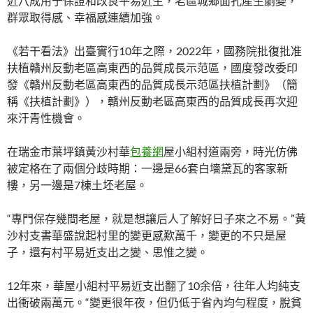
近八成用于保證和改良平易近生，老區城鄉面孔產生劇變，
群眾取得感、幸福感連續加強。
《若干看法》出臺實行10年之際，2022年，國務院批復批准
扶植贛州反動老區高東西的品質成長示范區，國度發改委印
發《贛州反動老區高東西的品質成長示范區扶植計劃》（簡
稱《扶植計劃》），贛州反動老區高東西的品質成長再次迎
來汗青性機會。
在瑞金市葉坪鎮黃沙村華
包養網
屋小組村道兩旁，時光仿佛
被定格在了兩個分歧時期：一邊是66套白墻黛瓦的客家新
樓，另一邊是7棟土坯老屋。
“專門保存幾間老屋，就是想讓后人了解好日子來之不易。”黃
沙村支書華盛說起村里的變更感歎萬千，變更的不只是屋
子，還有村平易近支出之變、思惟之變。
12年來，華屋小組村平易近支出翻了10余倍，往年人均純支
出衝破兩萬元。“變更很年夜，但仍低于省內均勻程度，脫貧