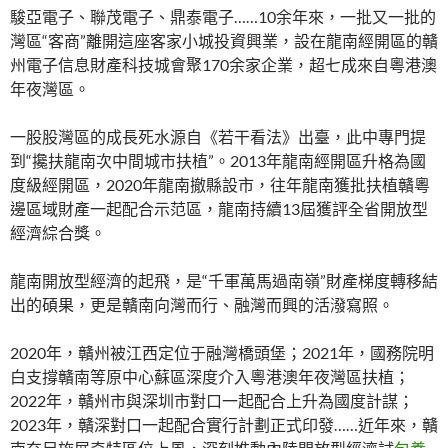
駿亞電子、聯茂電子、鼎泰電子……10余年來，一批又一批的
灣區“客商”離開這座客家小城投資興業，設在龍南經開區的贛
州電子信息財產科技城會聚170余家企業，超七成來自粵港澳
年夜灣區。
一股股灣區的成長死水源自《若干看法》出臺，此中專門提
到“攙扶龍南次中間城市扶植”。2013年龍南經開區升格為國
度級經開區，2020年龍南撤縣設市，往年龍南獲批扶植贛粵
邊區域財產一起配合示范區，龍南持續13屆獲評全省開放型
經濟綜合獎。
龍南開放型經濟的起飛，是“千軍萬馬過南嶺”財產梯度轉移結
出的碩果，更是贛南向灣而行、融灣而興的活潑寫照。
2020年，贛州被江西定位于融灣橋頭堡；2021年，國務院明
白支撐贛南等原中心蘇區深度介入粵港澳年夜灣區扶植；
2022年，贛州市與深圳市對口一起配合上升為國度計謀；
2023年，贛深對口一起配合實行計劃正式印發……近年來，贛