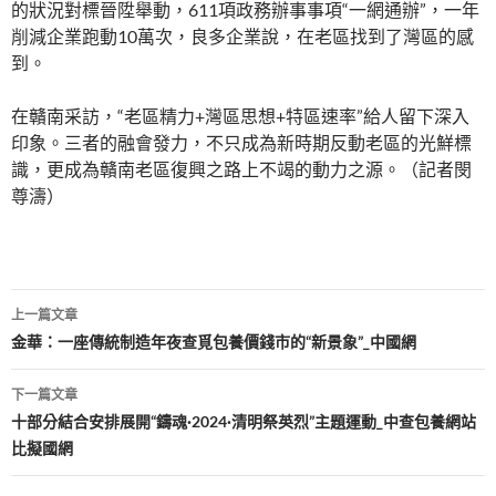
的狀況對標晉陞舉動，611項政務辦事事項“一網通辦”，一年
削減企業跑動10萬次，良多企業說，在老區找到了灣區的感
到。
在贛南采訪，“老區精力+灣區思想+特區速率”給人留下深入
印象。三者的融會發力，不只成為新時期反動老區的光鮮標
識，更成為贛南老區復興之路上不竭的動力之源。（記者閔
尊濤）
文
上一篇文章
章
金華：一座傳統制造年夜查覓包養價錢市的“新景象”_中國網
導
下一篇文章
覽
十部分結合安排展開“鑄魂·2024·清明祭英烈”主題運動_中查包養網站
比擬國網