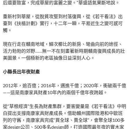
后還要致富，完成華屋的富麗之變。”華盛語氣果斷地說。
重新村到華屋，從脫貧攻堅到村落復興，從《若干看法》出
臺到《扶植計劃》實行，十二年一瞬，平易近生之變可感可
觸。
現在行走在贛南地域，鱗次櫛比的新房、彎曲向前的途徑、
活力勃勃的郊野……無一不在刻畫著新時期贛南復興成長的壯
美圖景。一個極新的老區抽像日益深刻人心。
小縣長出年夜財產
2012年，逾百億；2016年，邁進千億；2020年，衝破兩千億
——這是南康家具財產10年內的兩個千億年夜跨越。
從“草根經濟”生長為財產集群，要害變量是《若干看法》中明
白提出支撐南康家具財產成長。借助贛州國際陸港和中歐班
列的守舊，南康家具完成“買全球、賣全球”，會聚全球100多
家design公司、500多名design師，打造國際最年夜的實木家