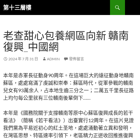
跳
搜
第十三層樓
至
尋
主
要
老查甜心包養網區向新 贛南
內
容
復興_中國網
2024 年 7 月 31 日
ADMIN
發佈留言
本年是赤軍長征動身90周年。在這場巨大的遠征動身地贛南
蘇區，處處寫滿了虔誠和崇奉：蘇區時代，從軍參戰的贛南
兒女有93萬余人，占本地生齒三分之一；二萬五千里長征路
上均勻每公里就有三位贛南後輩倒下……
本年是《國務院關于支撐贛南等原中心蘇區復興成長的若干
看法》（簡稱《若干看法》）出臺實行12周年。在這片見證
我們黨為平易近初心的紅土圣地，處處涌動著立異和發明，
在灣區思想、特區速率引領下，老區精力正迸收回推進復興