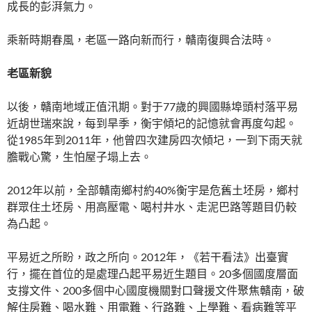
成長的彭湃氣力。
乘新時期春風，老區一路向新而行，贛南復興合法時。
老區新貌
以後，贛南地域正值汛期。對于77歲的興國縣埠頭村落平易
近胡世瑞來說，每到旱季，衡宇傾圮的記憶就會再度勾起。
從1985年到2011年，他曾四次建房四次傾圮，一到下雨天就
膽戰心驚，生怕屋子塌上去。
2012年以前，全部贛南鄉村約40%衡宇是危舊土坯房，鄉村
群眾住土坯房、用高壓電、喝村井水、走泥巴路等題目仍較
為凸起。
平易近之所盼，政之所向。2012年，《若干看法》出臺實
行，擺在首位的是處理凸起平易近生題目。20多個國度層面
支撐文件、200多個中心國度機關對口聲援文件聚焦贛南，破
解住房難、喝水難、用電難、行路難、上學難、看病難等平