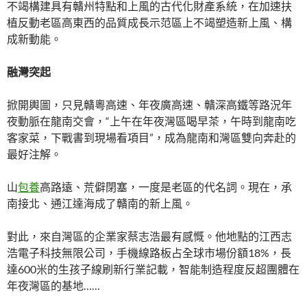
不竭構建具有贛州特點和上風的古代化財產系統，在加速扶
植反動老區高東西的品質成長示范區上不竭塑造新上風、構
成新動能。
融灣突起
掀開輿圖，只見贛粵高速、年夜廣高速、贛深高鐵等路況年
夜動脈在龍南交會，“上午在年夜灣區喝早茶，午時到龍南吃
客家菜，下戰書到現場看項目”，成為龍南和灣區雙向奔赴的
最好注解。
山
包養
高路遠、荒僻閉塞，一度是老區的代名詞。現在，承
南接北、通江達海成了贛南的新上風。
對此，來自灣區的企業家蔡志浩最有感慨。他地點的江西志
浩電子科技無限公司，手機線路板占全球市場份額18%，長
達600米的生孩子線刷新行業記載，智能制造程度反超團體在
年夜灣區的基地……