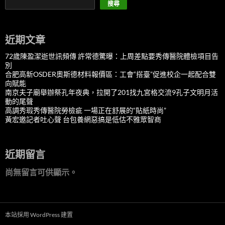
搜尋
近期文章
72歲陳盈潔逝世訊頻傳 許常德驚曝：上周差點要秀傳醫院體檢項目告
別
合肥高新OSDER奧斯德材料報價區：工會“搭臺”促進校企一起配合雙
向賦能
南京夫子廟舉辦祭孔年夜典，拉開了201找九宮格交流9孔子文明月活
動的尾聲
高調秀瑕秀傳醫院勞檢疵 一場正在舒展的“貼紙時尚”
黃宏邀記者吐心聲 台包養網惡搞是低估不雅眾智商
近期留言
尚無留言可供顯示。
本站採用 WordPress 建置