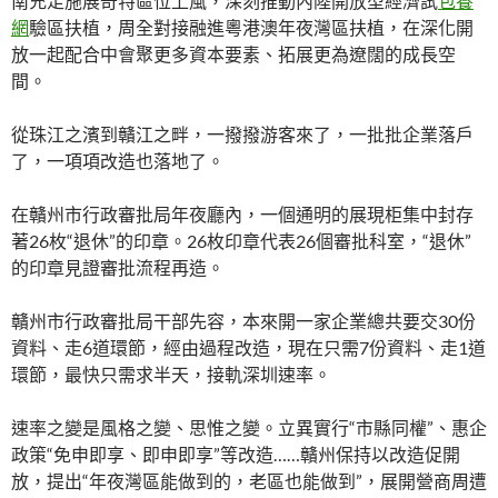
南充足施展奇特區位上風，深刻推動內陸開放型經濟試
包養
網
驗區扶植，周全對接融進粵港澳年夜灣區扶植，在深化開
放一起配合中會聚更多資本要素、拓展更為遼闊的成長空
間。
從珠江之濱到贛江之畔，一撥撥游客來了，一批批企業落戶
了，一項項改造也落地了。
在贛州市行政審批局年夜廳內，一個通明的展現柜集中封存
著26枚“退休”的印章。26枚印章代表26個審批科室，“退休”
的印章見證審批流程再造。
贛州市行政審批局干部先容，本來開一家企業總共要交30份
資料、走6道環節，經由過程改造，現在只需7份資料、走1道
環節，最快只需求半天，接軌深圳速率。
速率之變是風格之變、思惟之變。立異實行“市縣同權”、惠企
政策“免申即享、即申即享”等改造……贛州保持以改造促開
放，提出“年夜灣區能做到的，老區也能做到”，展開營商周遭