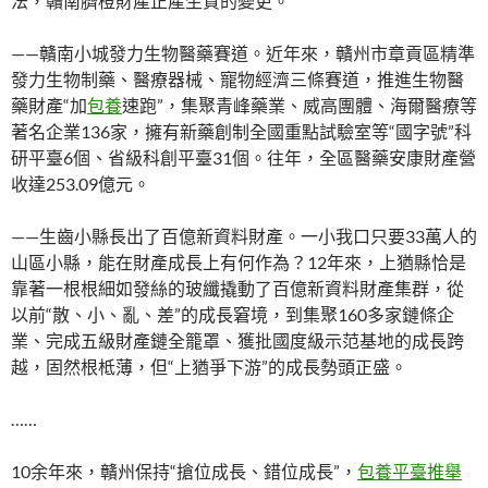
法，贛南臍橙財產正產生質的變更。
——贛南小城發力生物醫藥賽道。近年來，贛州市章貢區精準
發力生物制藥、醫療器械、寵物經濟三條賽道，推進生物醫
藥財產“加
包養
速跑”，集聚青峰藥業、威高團體、海爾醫療等
著名企業136家，擁有新藥創制全國重點試驗室等“國字號”科
研平臺6個、省級科創平臺31個。往年，全區醫藥安康財產營
收達253.09億元。
——生齒小縣長出了百億新資料財產。一小我口只要33萬人的
山區小縣，能在財產成長上有何作為？12年來，上猶縣恰是
靠著一根根細如發絲的玻纖撬動了百億新資料財產集群，從
以前“散、小、亂、差”的成長窘境，到集聚160多家鏈條企
業、完成五級財產鏈全籠罩、獲批國度級示范基地的成長跨
越，固然根柢薄，但“上猶爭下游”的成長勢頭正盛。
……
10余年來，贛州保持“搶位成長、錯位成長”，
包養平臺推舉