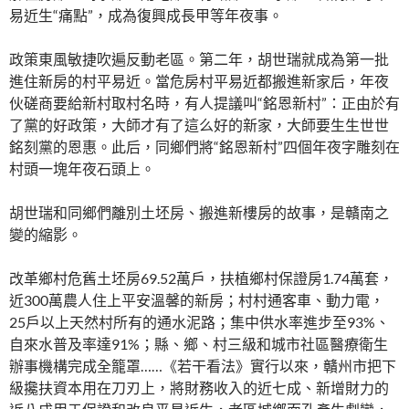
易近生“痛點”，成為復興成長甲等年夜事。
政策東風敏捷吹遍反動老區。第二年，胡世瑞就成為第一批
進住新房的村平易近。當危房村平易近都搬進新家后，年夜
伙磋商要給新村取村名時，有人提議叫“銘恩新村”：正由於有
了黨的好政策，大師才有了這么好的新家，大師要生生世世
銘刻黨的恩惠。此后，同鄉們將“銘恩新村”四個年夜字雕刻在
村頭一塊年夜石頭上。
胡世瑞和同鄉們離別土坯房、搬進新樓房的故事，是贛南之
變的縮影。
改革鄉村危舊土坯房69.52萬戶，扶植鄉村保證房1.74萬套，
近300萬農人住上平安溫馨的新房；村村通客車、動力電，
25戶以上天然村所有的通水泥路；集中供水率進步至93%、
自來水普及率達91%；縣、鄉、村三級和城市社區醫療衛生
辦事機構完成全籠罩……《若干看法》實行以來，贛州市把下
級攙扶資本用在刀刃上，將財務收入的近七成、新增財力的