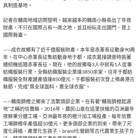
具制造基地。
記者在贛南地域訪問發明，越來越多的贛南小縣長出了年夜
財產，不只在國際占有一席之地，並且紛紜走出國門、登上
國際舞臺。
——成衣故鄉有了近千億服裝財產。本年是赤軍長征動身90周
年。在中心赤軍長征集結動身地于都，成衣葛接調昔時挑著
縫紉機追隨赤軍長征。現在，他的故鄉每3人中就有1人從事
紡織服裝行業，全縣紡織服裝企業達3850余家，往年于都紡
織服裝全財產鏈產值達850億元，于都服裝初次登上噴鼻港古
裝節，完成“買全球面料，賣全球衣服”。
——贛南臍橙之鄉來了浩繁頭部企業。在有著“贛南臍橙起源
地”之稱的信豐縣，2016年，農民山泉在這里扶植的亞洲最年
夜鮮果分選工場、亞洲最年夜的橙汁加工場投產，每年信豐
工場臍橙年產值超10億元。更多頭部企業的到來，帶來了尺
度化蒔植、產業化生孩子、brand化營銷等古代農業生孩子方