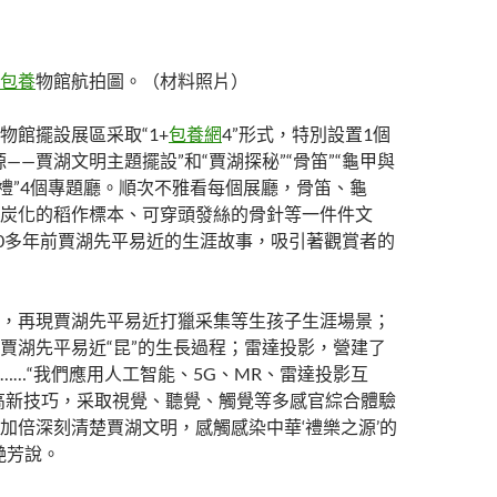
包養
物館航拍圖。（材料照片）
物館擺設展區采取“1+
包養網
4”形式，特別設置1個
——賈湖文明主題擺設”和“賈湖探秘”“骨笛”“龜甲與
葬禮”4個專題廳。順次不雅看每個展廳，骨笛、龜
炭化的稻作標本、可穿頭發絲的骨針等一件件文
00多年前賈湖先平易近的生涯故事，吸引著觀賞者的
，再現賈湖先平易近打獵采集等生孩子生涯場景；
賈湖先平易近“昆”的生長過程；雷達投影，營建了
……“我們應用人工智能、5G、MR、雷達投影互
高新技巧，采取視覺、聽覺、觸覺等多感官綜合體驗
加倍深刻清楚賈湖文明，感觸感染中華‘禮樂之源’的
艷芳說。