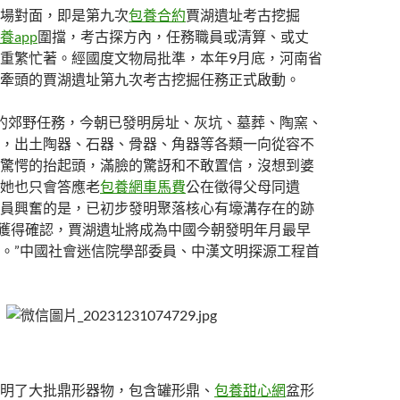
場對面，即是第九次
包養合約
賈湖遺址考古挖掘
養app
圍擋，考古探方內，任務職員或清算、或丈
重繁忙著。經國度文物局批準，本年9月底，河南省
牽頭的賈湖遺址第九次考古挖掘任務正式啟動。
的郊野任務，今朝已發明房址、灰坑、墓葬、陶窯、
，出土陶器、石器、骨器、角器等各類一向從容不
驚愕的抬起頭，滿臉的驚訝和不敢置信，沒想到婆
她也只會答應老
包養網車馬費
公在徵得父母同遺
員興奮的是，已初步發明聚落核心有壕溝存在的跡
假如獲得確認，賈湖遺址將成為中國今朝發明年月最早
。”中國社會迷信院學部委員、中漢文明探源工程首
明了大批鼎形器物，包含罐形鼎、
包養甜心網
盆形