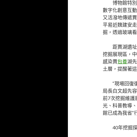
博物館特別d
數字化創意互動
又活潑地傳遞賈
平易近魏建安走
掘，透過玻璃看
距賈湖遺址
挖掘展現區，中
感染賈
包養
湖先
土層，提醒著這
“現場回復
局長白文超先容
前7次挖掘維護
光、科普教導、
館已成為我省“行
40年挖掘