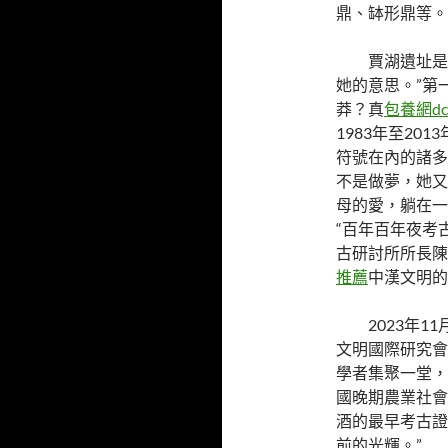
鼎、缽形鼎等。
賈湖遺址是
她的意思。”第
莽？真
包養網dc
1983年至2
符號在內的諸多
不是做夢，她又
母的愛，躺在一
“百年百年夜考
古研討所所長陳
推薦
中漢文明的
2023年
文明國際研究會
學者集聚一堂，
國晚期農業社會
酒的最早考古證
前的光輝。”……