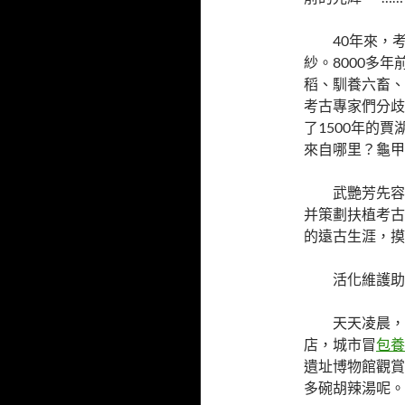
40年來，
紗。8000多
稻、馴養六畜、
考古專家們分歧
了1500年的
來自哪里？龜甲
武艷芳先容
并策劃扶植考古
的遠古生涯，摸
活化維護助
天天凌晨，
店，城市冒
包養
遺址博物館觀賞
多碗胡辣湯呢。