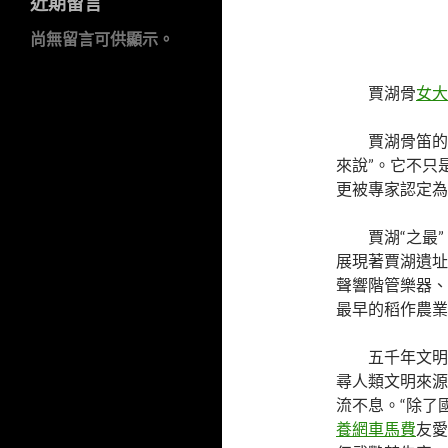
近期留言
尚無留言可供顯示。
賈湖骨
女大
賈湖骨笛的
來說”。它不只
更被專家認定為
賈湖“之最
展現著賈湖遺址
聲響階管樂器、
最早的稻作農業
五千年文明
尋人類文明來源
流不息。“除了
養網車馬費
友愛