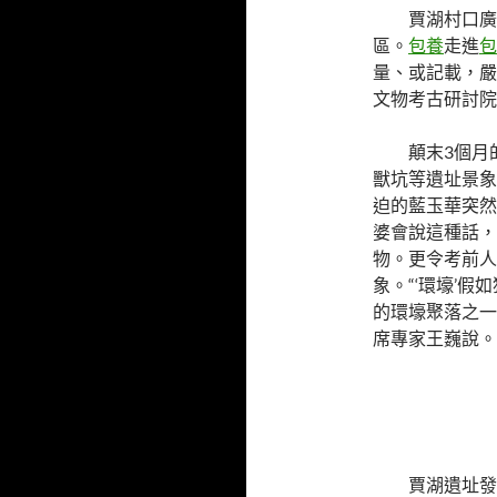
賈湖村口廣
區。
包養
走進
包
量、或記載，嚴
文物考古研討院
顛末3個月
獸坑等遺址景象
迫的藍玉華突然
婆會說這種話，
物。更令考前人
象。“‘環壕’
的環壕聚落之一
席專家王巍說。
賈湖遺址發