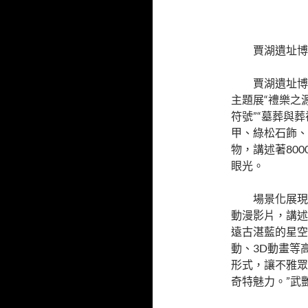
賈湖遺址博
賈湖遺址博
主題展“禮樂之源
符號”“墓葬與
甲、綠松石飾、
物，講述著80
眼光。
場景化展現
動漫影片，講述
遠古湛藍的星空
動、3D動畫等
形式，讓不雅眾
奇特魅力。”武