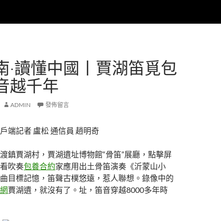
南·讀懂中國丨賈湖笛覓包
音越千年
ADMIN
發佈留言
戶端記者 盧松 通信員 趙明奇
渡鎮賈湖村，賈湖遺址博物館“骨笛”展廳，點擊屏
看吹奏
包養合約
家應用出土骨笛演奏《沂蒙山小
曲目標記憶，笛聲古樸悠遠，惹人聯想。錄像中的
網
賈湖遺，就沒有了。址，笛音穿越8000多年時