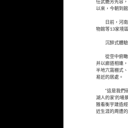
任武艷芳先容，自
以來，今朝到館
日前，河南
物館等13家境
沉醉式體驗
從空中俯瞰
并以廊道相連，
半地穴窩棚式、
易近的居處。
“這是我們
湖人的家’的場
雅看衡宇建造經
近生涯的周遭的