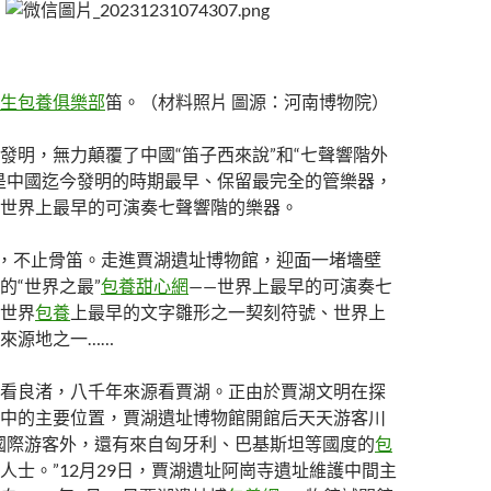
生包養俱樂部
笛。（材料照片 圖源：河南博物院）
發明，無力顛覆了中國“笛子西來說”和“七聲響階外
是中國迄今發明的時期最早、保留最完全的管樂器，
世界上最早的可演奏七聲響階的樂器。
”，不止骨笛。走進賈湖遺址博物館，迎面一堵墻壁
的“世界之最”
包養甜心網
——世界上最早的可演奏七
世界
包養
上最早的文字雛形之一契刻符號、世界上
來源地之一……
看良渚，八千年來源看賈湖。正由於賈湖文明在探
中的主要位置，賈湖遺址博物館開館后天天游客川
國際游客外，還有來自匈牙利、巴基斯坦等國度的
包
人士。”12月29日，賈湖遺址阿崗寺遺址維護中間主