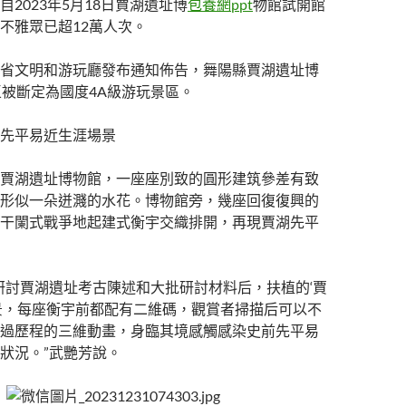
2023年5月18日賈湖遺址博
包養網ppt
物館試開館
不雅眾已超12萬人次。
省文明和游玩廳發布通知佈告，舞陽縣賈湖遺址博
區被斷定為國度4A級游玩景區。
先平易近生涯場景
賈湖遺址博物館，一座座別致的圓形建筑參差有致
形似一朵迸濺的水花。博物館旁，幾座回復復興的
干闌式戰爭地起建式衡宇交織排開，再現賈湖先平
研討賈湖遺址考古陳述和大批研討材料后，扶植的‘賈
景，每座衡宇前都配有二維碼，觀賞者掃描后可以不
過歷程的三維動畫，身臨其境感觸感染史前先平易
狀況。”武艷芳說。