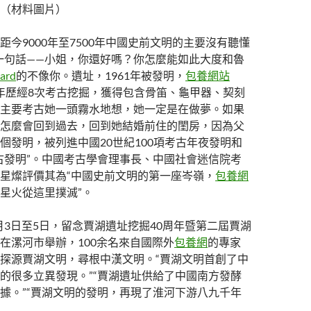
（材料圖片）
距今9000年至7500年中國史前文明的主要沒有聽懂
一句話——小姐，你還好嗎？你怎麼能如此大度和魯
ard
的不像你。遺址，1961年被發明，
包養網站
013年歷經8次考古挖掘，獲得包含骨笛、龜甲器、契刻
主要考古她一頭霧水地想，她一定是在做夢。如果
怎麼會回到過去，回到她結婚前住的閨房，因為父
個發明，被列進中國20世紀100項考古年夜發明和
古發明”。中國考古學會理事長、中國社會迷信院考
星燦評價其為“中國史前文明的第一座岑嶺，
包養網
星火從這里撲滅”。
11月3日至5日，留念賈湖遺址挖掘40周年暨第二屆賈湖
在漯河市舉辦，100余名來自國際外
包養網
的專家
探源賈湖文明，尋根中漢文明。“賈湖文明首創了中
的很多立異發現。”“賈湖遺址供給了中國南方發酵
據。”“賈湖文明的發明，再現了淮河下游八九千年