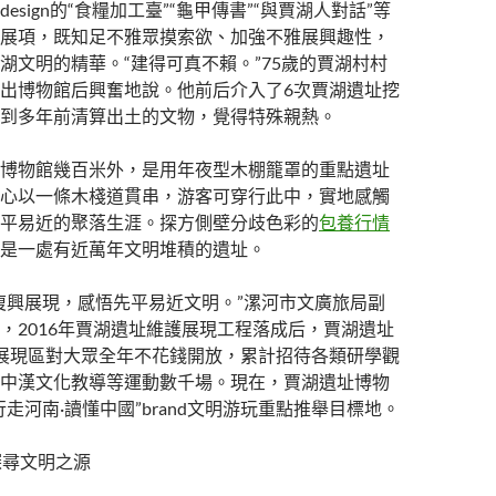
esign的“食糧加工臺”“龜甲傳書”“與賈湖人對話”等
展項，既知足不雅眾摸索欲、加強不雅展興趣性，
湖文明的精華。“建得可真不賴。”75歲的賈湖村村
出博物館后興奮地說。他前后介入了6次賈湖遺址挖
到多年前清算出土的文物，覺得特殊親熱。
博物館幾百米外，是用年夜型木棚籠罩的重點遺址
心以一條木棧道貫串，游客可穿行此中，實地感觸
平易近的聚落生涯。探方側壁分歧色彩的
包養行情
是一處有近萬年文明堆積的遺址。
復興展現，感悟先平易近文明。”漯河市文廣旅局副
，2016年賈湖遺址維護展現工程落成后，賈湖遺址
展現區對大眾全年不花錢開放，累計招待各類研學觀
中漢文化教導等運動數千場。現在，賈湖遺址博物
走河南·讀懂中國”brand文明游玩重點推舉目標地。
探尋文明之源