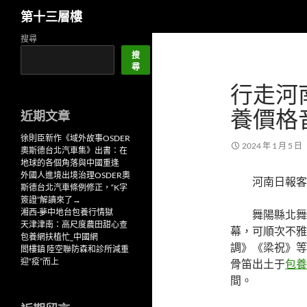
搜
第十三層樓
尋
跳
搜尋
至
搜
尋
主
行走河
要
內
養價格
近期文章
容
徐則臣新作《域外故事OSDER
2024 年 1 月 5 日
奧斯德台北汽車集》出書：在
地球的各個角落與中國重逢
外國人進境出境治理OSDER奧
河南日報客
斯德台北汽車條例修正，“K字
簽證”解讀來了→
湘西·夢中地台包養行情獄
舞陽縣北舞
天津津南：高尺度農田甜心查
幕，可順次不雅
包養網扶植忙_中國網
調》《梁祝》等
閻樓鎮 陸空聯防森和診所減重
迎“疫”而上
骨笛出土于
包養
間。