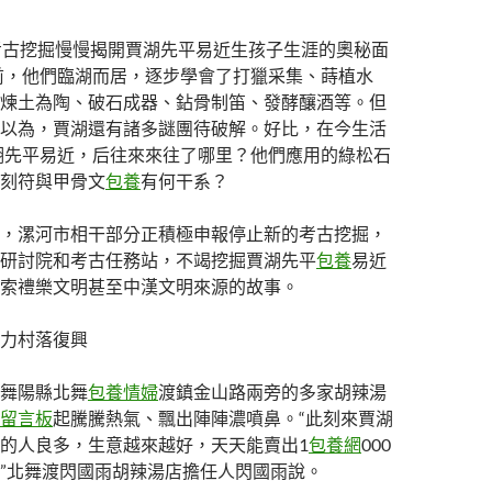
考古挖掘慢慢揭開賈湖先平易近生孩子生涯的奧秘面
年前，他們臨湖而居，逐步學會了打獵采集、蒔植水
煉土為陶、破石成器、鉆骨制笛、發酵釀酒等。但
以為，賈湖還有諸多謎團待破解。好比，在今生活
賈湖先平易近，后往來來往了哪里？他們應用的綠松石
刻符與甲骨文
包養
有何干系？
，漯河市相干部分正積極申報停止新的考古挖掘，
研討院和考古任務站，不竭挖掘賈湖先平
包養
易近
索禮樂文明甚至中漢文明來源的故事。
力村落復興
舞陽縣北舞
包養情婦
渡鎮金山路兩旁的多家胡辣湯
留言板
起騰騰熱氣、飄出陣陣濃噴鼻。“此刻來賈湖
的人良多，生意越來越好，天天能賣出1
包養網
000
”北舞渡閃國雨胡辣湯店擔任人閃國雨說。