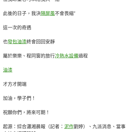
此後的日子，我決
隔屏風
不會畏縮”
這一次的奇遇
也
發包油漆
終會回回安靜
屬於樂樂、程同窗的旅行
冷熱水設備
過程
油漆
才方才開端
加油，學子們！
祝願你們，將來可期！
起源：綜合瀟湘晨報（記者：
泥作
劉婷）、九派消息、當事