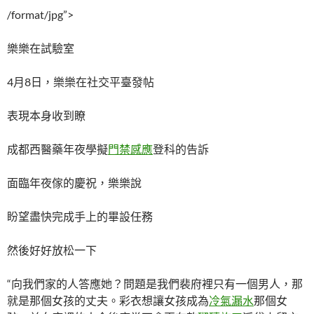
/format/jpg”>
樂樂在試驗室
4月8日，樂樂在社交平臺發帖
表現本身收到瞭
成都西醫藥年夜學擬
門禁感應
登科的告訴
面臨年夜傢的慶祝，樂樂說
盼望盡快完成手上的畢設任務
然後好好放松一下
“向我們家的人答應她？問題是我們裴府裡只有一個男人，那
就是那個女孩的丈夫。彩衣想讓女孩成為
冷氣漏水
那個女