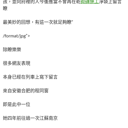
孩，並向府裡的人今後應當不會再在乾
砌磚施工
淨袋上留言
瞭
最美妙的回想，有這一次就足夠瞭”
/format/jpg”>
除瞭樂樂
很多網友表現
本身已經在列車上寫下留言
來自安徽合肥的程同窗
即是此中一位
她四年前往過一次江蘇南京