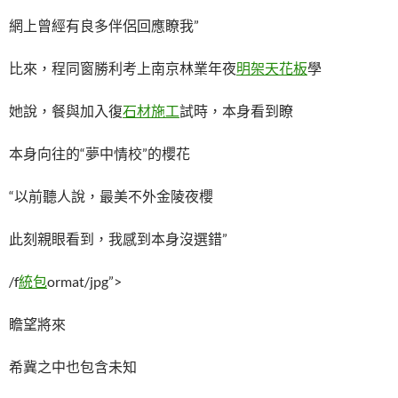
網上曾經有良多伴侶回應瞭我”
比來，程同窗勝利考上南京林業年夜
明架天花板
學
她說，餐與加入復
石材施工
試時，本身看到瞭
本身向往的“夢中情校”的櫻花
“以前聽人說，最美不外金陵夜櫻
此刻親眼看到，我感到本身沒選錯”
/f
統包
ormat/jpg”>
瞻望將來
希冀之中也包含未知