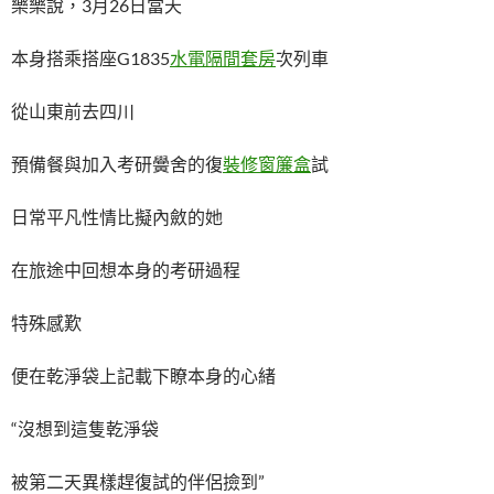
樂樂說，3月26日當天
本身搭乘搭座G1835
水電隔間套房
次列車
從山東前去四川
預備餐與加入考研黌舍的復
裝修窗簾盒
試
日常平凡性情比擬內斂的她
在旅途中回想本身的考研過程
特殊感歎
便在乾淨袋上記載下瞭本身的心緒
“沒想到這隻乾淨袋
被第二天異樣趕復試的伴侶撿到”