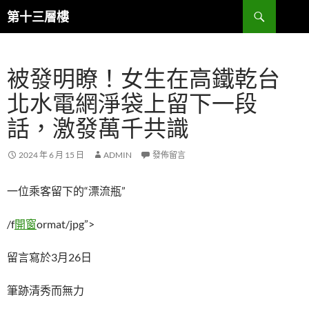
跳
搜
第十三層樓
至
尋
主
要
被發明瞭！女生在高鐵乾台
內
容
北水電網淨袋上留下一段
話，激發萬千共識
2024 年 6 月 15 日
ADMIN
發佈留言
一位乘客留下的“漂流瓶”
/f
開窗
ormat/jpg”>
留言寫於3月26日
筆跡清秀而無力