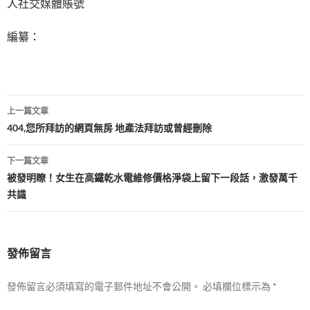
人社交媒體賬號
編纂：
文
上一篇文章
章
404,您所拜訪的網頁無房 地產法拜訪或曾經刪除
導
下一篇文章
覽
被發明瞭！女生在高鐵乾水電維修價格淨袋上留下一段話，激發萬千
共識
發佈留言
發佈留言必須填寫的電子郵件地址不會公開。
必填欄位標示為
*