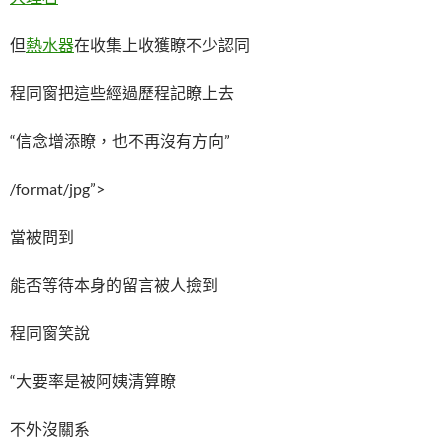
但
熱水器
在收集上收獲瞭不少認同
程同窗把這些經過歷程記瞭上去
“信念增添瞭，也不再沒有方向”
/format/jpg”>
當被問到
能否等待本身的留言被人撿到
程同窗笑說
“大要率是被阿姨清算瞭
不外沒關系