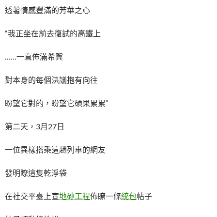
透著情感豐滿的芳華之心
“我正坐在前去復試的高鐵上
……一直佈滿希冀
對本身的每個決議抱有向往
盼望它對的，盼望它碩果累累”
第二天，3月27日
一位異樣搭乘這趟列車的網友
發明瞭這隻乾淨袋
在社交平臺上宣
地磚工程
佈瞭一條
統包
帖子