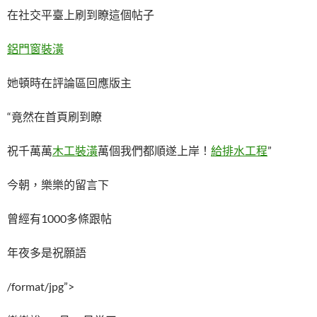
在社交平臺上刷到瞭這個帖子
鋁門窗裝潢
她頓時在評論區回應版主
“竟然在首頁刷到瞭
祝千萬萬
木工裝潢
萬個我們都順遂上岸！
給排水工程
”
今朝，樂樂的留言下
曾經有1000多條跟帖
年夜多是祝願語
/format/jpg”>