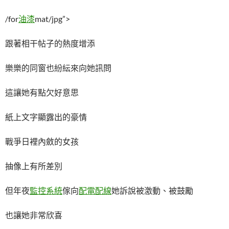
/for
油漆
mat/jpg”>
跟著相干帖子的熱度增添
樂樂的同窗也紛紜來向她訊問
這讓她有點欠好意思
紙上文字顯露出的豪情
戰爭日裡內斂的女孩
抽像上有所差別
但年夜
監控系統
傢向
配電配線
她訴說被激動、被鼓勵
也讓她非常欣喜