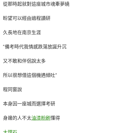
從那時起就對這座城市魂牽夢繞
盼望可以經由過程讀研
久長地在南京生涯
“備考時代我情感跌蕩放誕升沉
又不敢和伴侶說太多
所以很想借這個機遇傾吐”
程同窗說
本身因一座城而選擇考研
身邊的人不太
油漆粉刷
懂得
大理石