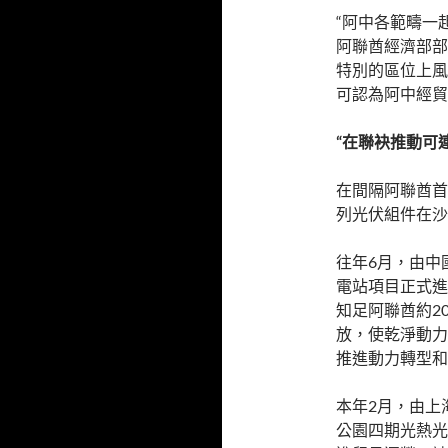
“阿中各範疇一
阿聯酋經濟部部
特別的區位上風
可認為阿中經貿
“在聯袂推動可
在間隔阿聯酋首
列光伏組件在沙
往年6月，由中
電站項目正式進
知足阿聯酋約2
放，使乾淨動力
推進動力轉型和
本年2月，由上
公園四期光熱光