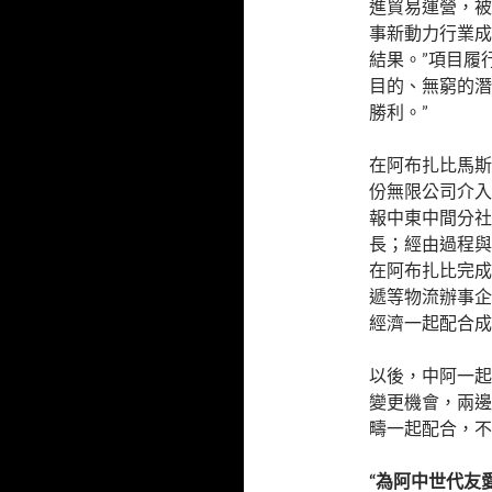
進貿易運營，被
事新動力行業成
結果。”項目履
目的、無窮的潛
勝利。”
在阿布扎比馬斯
份無限公司介入
報中東中間分社
長；經由過程與
在阿布扎比完成
遞等物流辦事企
經濟一起配合成
以後，中阿一起
變更機會，兩邊
疇一起配合，不
“為阿中世代友