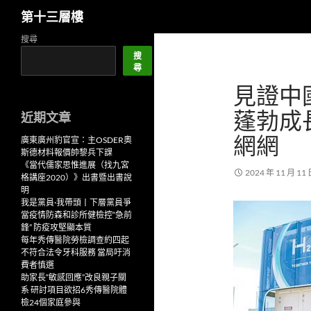
搜
第十三層樓
尋
跳
搜尋
至
搜
尋
主
見證中
要
內
蓬勃成
近期文章
容
網網
廣東廣州豹官宣：主OSDER奧
斯德材料報價帥黎兵下課
《當代儒家思惟進展（找九宮
2024 年 11 月 11
格講座2020）》出書暨出書說
明
我是黨員·我帶頭丨下層黨員爭
當疫情防森和診所健檢控“急前
鋒” 防疫攻堅顯本質
每年秀傳醫院勞檢調查約四起
不符合法令牙科服務 當局吁消
費者慎選
助家長“敏感回應”改良親子關
系 研討項目欲招6秀傳醫院體
檢24個家庭參與