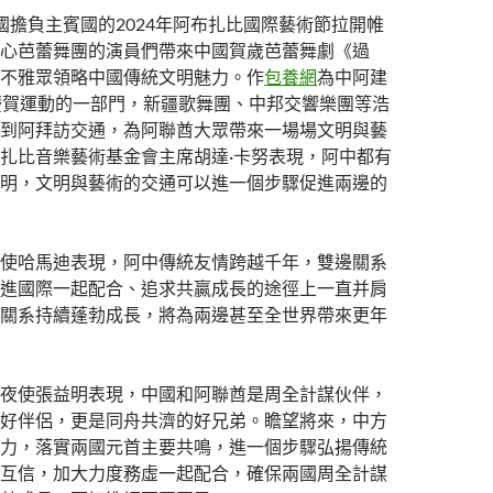
國擔負主賓國的2024年阿布扎比國際藝術節拉開帷
心芭蕾舞團的演員們帶來中國賀歲芭蕾舞劇《過
不雅眾領略中國傳統文明魅力。作
包養網
為中阿建
慶賀運動的一部門，新疆歌舞團、中邦交響樂團等浩
到阿拜訪交通，為阿聯酋大眾帶來一場場文明與藝
扎比音樂藝術基金會主席胡達·卡努表現，阿中都有
明，文明與藝術的交通可以進一個步驟促進兩邊的
使哈馬迪表現，阿中傳統友情跨越千年，雙邊關系
進國際一起配合、追求共贏成長的途徑上一直并肩
關系持續蓬勃成長，將為兩邊甚至全世界帶來更年
夜使張益明表現，中國和阿聯酋是周全計謀伙伴，
好伴侶，更是同舟共濟的好兄弟。瞻望將來，中方
力，落實兩國元首主要共鳴，進一個步驟弘揚傳統
互信，加大力度務虛一起配合，確保兩國周全計謀