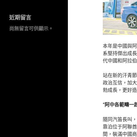
近期留言
尚無留言可供顯示。
本年是中國與阿
系堅持傑出成長
代中國和阿拉伯
站在新的汗青節
政治互信，加大
勃成長，更好造
“阿中各範疇一
隨同汽笛長叫，
靠泊位于阿聯酋
間，裝滿中國商