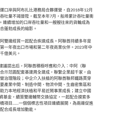
運口岸與阿布扎比港務局合夥運營，自2018年12月
吞吐量不竭晉陞，截至本年7月，船埠累計吞吐量衝
箱。連續增加的口岸吞吐量和一艘艘往來的貨輪成為
合蓬勃成長的縮影。
阿雙邊經貿一起配合疾速成長。阿聯酋持續多年是
第一年夜出口市場和第二年夜商業伙伴。2023年中
千億美元。
”建議提出后，阿聯酋積極呼應和介入：中阿（聯
合示范園配套基建周全建成，聯繫企業超千家，由
營治理階段；中企介入扶植的阿聯酋聯邦鐵路貫穿
要產業中間、制造中間、物流中間、生齒密集區和
助力本地經濟扶植和平易近鬧事業成長；建立中國
資基金，續簽雙邊輔幣交換協定，一起配合摸索多
橋項目……一個個標志性項目連續展開，為兩邊促進
配合成長增加動能。