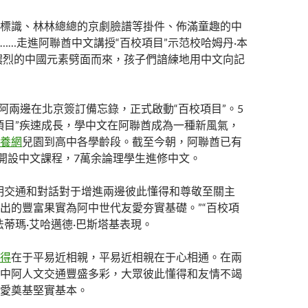
標識、林林總總的京劇臉譜等掛件、佈滿童趣的中
……走進阿聯酋中文講授“百校項目”示范校哈姆丹·本
濃烈的中國元素劈面而來，孩子們諳練地用中文向記
，中阿兩邊在北京簽訂備忘錄，正式啟動“百校項目”。5
項目”疾速成長，學中文在阿聯酋成為一種新風氣，
養網
兒園到高中各學齡段。截至今朝，阿聯酋已有
舍開設中文課程，7萬余論理學生進修中文。
明交通和對話對于增進兩邊彼此懂得和尊敬至關主
出的豐富果實為阿中世代友愛夯實基礎。”“百校項
法蒂瑪·艾哈邁德·巴斯塔基表現。
得
在于平易近相親，平易近相親在于心相通。在兩
中阿人文交通豐盛多彩，大眾彼此懂得和友情不竭
愛奠基堅實基本。