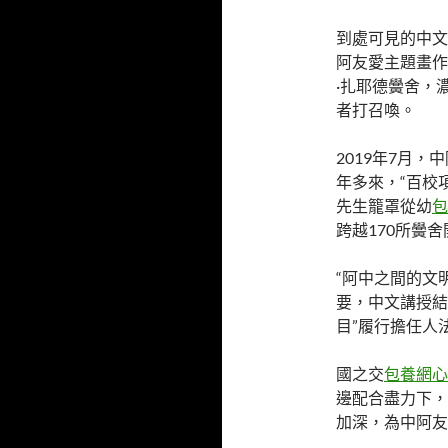
到處可見的中文
阿友愛主題畫作
·扎耶德黌舍，
者打召喚。
2019年7月
年多來，“百校
先生籠罩從幼
包
跨越170所黌
“阿中之間的文
要，中文講授結
目”履行擔任人
國之交
包養網心
邊配合盡力下，
加深，為中阿友