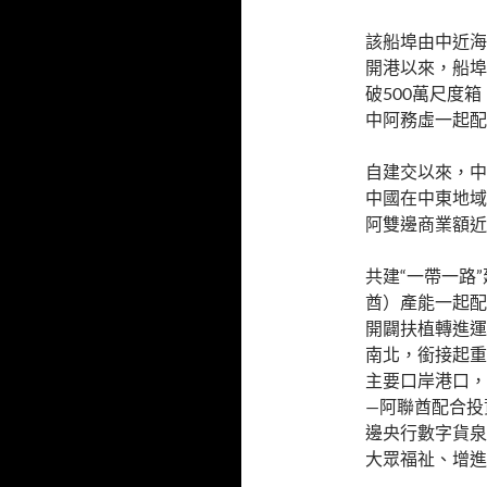
該船埠由中近海
開港以來，船埠
破500萬尺度
中阿務虛一起配
自建交以來，中
中國在中東地域
阿雙邊商業額近
共建“一帶一路
酋）產能一起配
開闢扶植轉進運
南北，銜接起重
主要口岸港口，
—阿聯酋配合投
邊央行數字貨泉
大眾福祉、增進