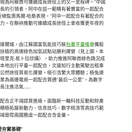
視為阿聯酋可連續成長途徑上的又一里程碑。“中國
長的引領者，阿中在這一範疇有著豐富的一起配合
行總監奧馬爾·哈桑表現，“阿中一起配合有著配合的
力，在聯袂推動可連續成長途徑上會收獲更年夜的
達爾城，由江蘇國富氫能技巧裝
包養平臺推舉
備股
扶植的高速綠色加氫試點站勝利運營（見上圖，本
塔里克·易卜拉欣攝），助力推進阿聯酋綠色路況成
本地出行平臺一起配合，文遠知行主動駕駛出租車
公然途徑貿易化運營，吸引浩繁大眾體驗；極兔速
業為兩邊電商一起配合買通“最后一公里”，為數字
長注進活氣……
配合正不竭提質進級。面臨新一輪科技反動和財產
積極拓展新動力、信息技巧、數字經濟等高技巧範
竭晉陞兩國務虛一起配合含金量。
愛夯實基礎”