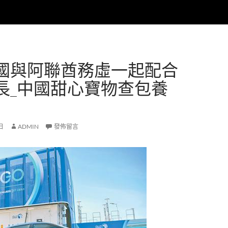
國與阿聯酋務虛一起配合
長_中國甜心寶物查包養
 日
ADMIN
發佈留言