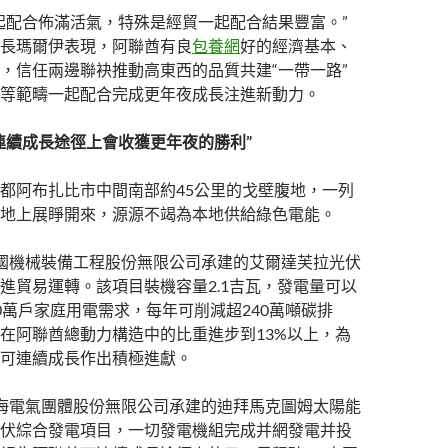
起配合佈滿活氣，特殊是經貿一起配合結果豐富。”
長瑪爾伊表現，阿聯酋有良
包養網
好的經濟基本、
，信任兩邊聯袂推動高東西的品質共建“一帶一路”
等範疇一起配合完成更年夜成長注進新動力。
連續成長途徑上會收獲更年夜的勝利”
都阿布扎比市中間南部約45公里的戈壁腹地，一列
地上展睜開來，源源不竭為本地供給綠色電能。
國機械裝備工程股份無限公司承建的艾爾達芙拉光伏
進貿易運轉。該項目裝機容量2.1吉瓦，發電量可以
0萬戶家庭用電需求，每年可削減超240萬噸碳排
在阿聯酋總動力構造中的比重進步到13%以上，為
可連續成長作出積極進獻。
海電氣團體股份無限公司承建的迪拜馬克圖姆太陽能
伏綜合發電項目，一切發電機組完成并網發電并投