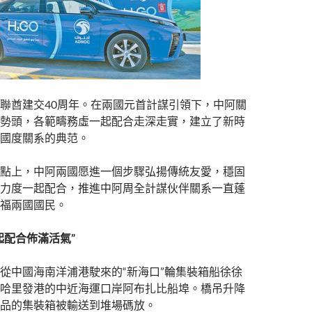
聯酋建交40周年。在兩國元首計謀引領下，中阿關
勢頭，各範疇務虛一起配合走深走實，建立了新時
國度關系的典范。
點上，中阿兩國愿進一個步驟弘揚傳統友愛，穩固
力度一起配合，推進中阿周全計謀伙伴關系一直蓬
福兩國國民。
起配合佈滿活氣”
從中國海南洋浦港駛來的“新海口”輪集裝箱船徐徐
哈里發港的中近海運口岸阿布扎比船埠。橋吊升降
品的集裝箱被輸送到堆場碼放。