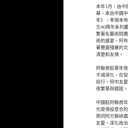
本年1月，由中
幕，來自中國中
年》，率領本地
交40周年系列
繁著名藝術院團
術的盛宴。阿布
著豐盛殘暴的文
清楚和友情。
阿聯酋駐華年夜
不竭深化，在促
前行。阿中友愛
夜繁華與穩固。
中國駐阿聯酋年
也是情投意合的
愿同阿方聯袂盡
友愛，深化政治