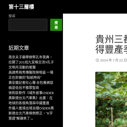
搜
第十三層樓
尋
跳
搜尋
至
搜
尋
主
貴州三
要
內
得豐產
近期文章
容
南京夫子廟舉辦祭孔年夜典，
2024 年 7 月 22 日
拉開了201找九宮格交流9孔子
文明月活動的尾聲
高調秀瑕秀傳醫院勞檢疵 一場
正在舒展的“貼紙時尚”
黃宏邀記者吐心聲 台包養網惡
搞是低估不雅眾智商
徐則臣新作《域外故事OSDER
奧斯德台北汽車集》出書：在
地球的各個角落與中國重逢
外國人進境出境治理OSDER奧
斯德台北汽車條例修正，“K字
簽證”解讀來了→