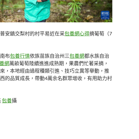
普安鎮交梨村的村平易近在采
包養網心得
摘葡萄（7
南布
包養行情
依族苗族自治州三
包養網
都水族自治
養網
萬畝葡萄陸續進進成熟期，果農們忙著采摘，
來，本地經由過程種類引進、技巧立異等舉動，推
西的品質成長，帶動4萬余名群眾增收，有用助力村
亮
包養
攝