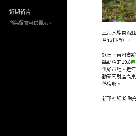
近期留言
尚無留言可供顯示。
三都水族自治縣
月13日攝）。
近日，貴州省黔
縣蒔植的13.6
包
供給市場。近年
動葡萄財產高東
落復興。
新華社記者 陶