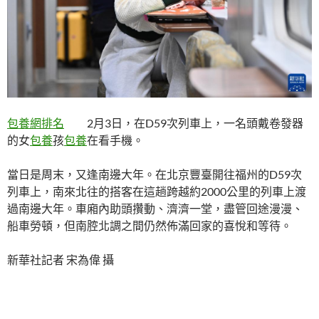
包養網排名
2月3日，在D59次列車上，一名頭戴卷發器
的女
包養
孩
包養
在看手機。
當日是周末，又逢南邊大年。在北京豐臺開往福州的D59次
列車上，南來北往的搭客在這趟跨越約2000公里的列車上渡
過南邊大年。車廂內助頭攢動、濟濟一堂，盡管回途漫漫、
船車勞頓，但南腔北調之間仍然佈滿回家的喜悅和等待。
新華社記者 宋為偉 攝