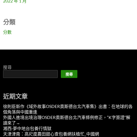
2022 年 1 月
分類
分數
搜尋
搜尋
近期文章
徐則臣新作《域外故事OSDER奧斯德台北汽車集》出書：在地球的各
個角落與中國重逢
外國人進境出境治理OSDER奧斯德台北汽車條例修正，“K字簽證”解
讀來了→
湘西·夢中地台包養行情獄
天津津南：高尺度農田甜心查包養網扶植忙_中國網