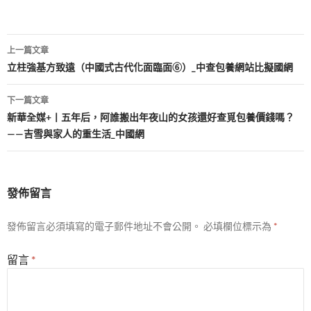
文
上一篇文章
章
立柱強基方致遠（中國式古代化面臨面⑥）_中查包養網站比擬國網
導
下一篇文章
覽
新華全媒+丨五年后，阿誰搬出年夜山的女孩還好查覓包養價錢嗎？
——吉雪與家人的重生活_中國網
發佈留言
發佈留言必須填寫的電子郵件地址不會公開。
必填欄位標示為
*
留言
*