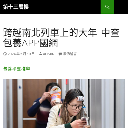
跳
搜
第十三層樓
至
尋
主
要
跨越南北列車上的大年_中查
內
容
包養APP國網
2024 年 5 月 13 日
ADMIN
發佈留言
包養平臺推舉