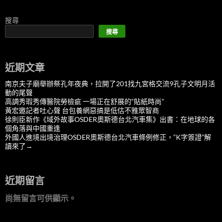
搜尋
搜尋
近期文章
南京夫子廟舉辦祭孔年夜典，拉開了201找九宮格交流9孔子文明月活
動的尾聲
高調秀瑕秀傳醫院勞檢疵 一場正在舒展的“貼紙時尚”
黃宏邀記者吐心聲 台包養網惡搞是低估不雅眾智商
徐則臣新作《域外故事OSDER奧斯德台北汽車集》出書：在地球的各
個角落與中國重逢
外國人進境出境治理OSDER奧斯德台北汽車條例修正，“K字簽證”解
讀來了→
近期留言
尚無留言可供顯示。