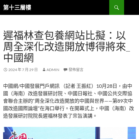
跳
搜
第十三層樓
至
尋
主
要
遲福林查包養網站比擬：以
內
容
周全深化改造開放博得將來_
中國網
2024 年 7 月 29 日
ADMIN
發佈留言
中國網/中國發展門戶網訊 （記者 王振紅）10月28日，由中
國（海南）改造發展研討院、中國日報社、中國公共交際協
會聯合主辦的“周全深化改造開放的中國與世界——第89次中
國改造國際論壇”在海口舉行。在開幕式上，中國（海南）改
造發展研討院院長遲福林發表了宗旨演講。