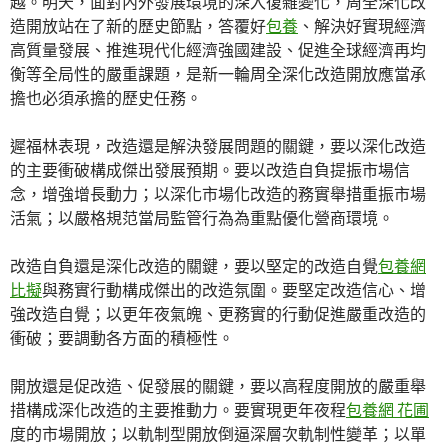
越。明天，面對內外發展環境的深入復雜變化，周全深化改
造開放站在了新的歷史節點，答覆好
包養
、解決好實現經濟
高質量發展、推進現代化經濟強國建設、促進全球經濟再均
衡等全局性的嚴重課題，是新一輪周全深化改造開放應當承
擔也必須承擔的歷史任務。
遲福林表現，改造還是解決發展問題的關鍵，要以深化改造
的主要衝破構成傑出發展預期。要以改造自負提振市場信
念，增強增長動力；以深化市場化改造的務實舉措重振市場
活氣；以嚴格規范當局監管行為為重點優化營商環境。
改造自負還是深化改造的關鍵，要以堅定的改造自覺
包養網
比擬
與務實行動構成傑出的改造氛圍。要堅定改造信心、增
強改造自覺；以更年夜氣魄、更務實的行動促進嚴重改造的
衝破；要調動各方面的積極性。
開放還是促改造、促發展的關鍵，要以高程度開放的嚴重舉
措構成深化改造的主要推動力。要實現更年夜程
包養網 花圃
度的市場開放；以軌制型開放倒逼深層次軌制性變革；以單