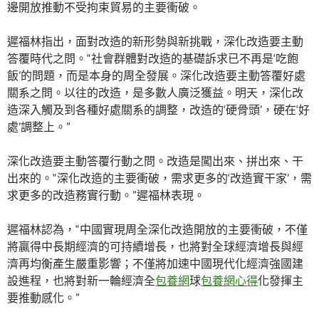
邊開放推動不受拘束貿易的主要衝破。
遲福林指出，面對改造的新形勢與新挑戰，深化改造要主動
答覆時代之問。“社會群體對改造的基礎訴求已不再是‘吃飽
飯’的問題，而是本身的周全發展。深化改造要主動答覆好處
關系之問。以往的改造，是多數人廣泛獲益。明天，深化改
造深入觸及到各種好處關系的調整，改造的‘硬骨頭’，硬在‘好
處’調整上。”
深化改造要主動答覆行動之問。改造是闖出來、拼出來、干
出來的。“深化改造的主要衝破，需求更多的‘改造實干家’，需
求更多的改造務實行動。”遲福林表現。
遲福林認為，“中國實現周全深化改造開放的主要衝破，不僅
將贏得中長期經濟的可持續增長，也將對全球經濟增長與經
濟再均衡產生嚴重影響；不僅將加速中國現代化經濟強國建
設進程，也將對新一輪經濟全
包養網
球
包養網心得
化發揮主
要推動感化。”