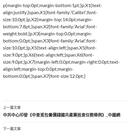
p{margin-top:0pt;margin-bottom:1pt;}p.X1{text-
align:justify;}span.X1{font-family:’Calibri’;font-
size:10.0pt;}p.X2{margin-top:14.0pt;margin-
bottom:7.8pt;}span.X2{font-family:’Arial’;font-
weight:bold;}p.X3{margin-top:0.0pt;margin-
bottom:0.0pt;}span.X3{font-family:’Arial’;font-
size:10.0pt;}p.X5{text-align:left;}span.X5{font-
size:9.0pt;}p.X6{text-align:left;}span.X6{font-
size:9.0pt;}p.X7{margin-left:0.0pt;margin-right:0.0pt;text-
align:left;margin-top:0.0pt;margin-
bottom:0.0pt;}span.X7{font-size:12.0pt;}
文
上一篇文章
章
中共中心印發《中查覓包養價錢國共產黨巡查任務條例》_中國網
導
下一篇文章