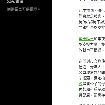
近期留言
尚無留言可供顯示。
此中提到，優化
簡直就是報應。
房”或“認房不認
易銀行予以支撐
藍田陞玉
加年夜
款支撐力度。隻
的新市平易近、
在開封市交納住
易近、青年人，
公母親焦急地問
了搖頭，讓她換
會
是裴公子的母
付款和租房提取
貸額度，最高存