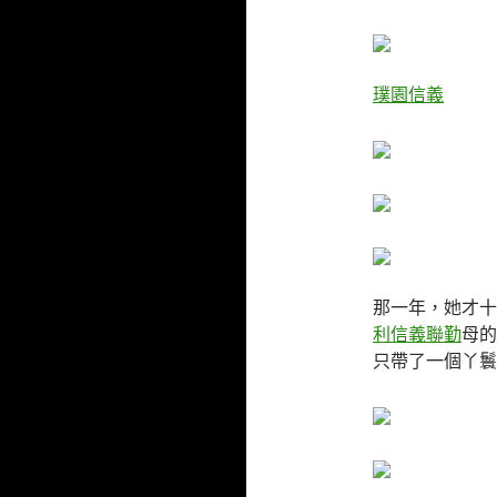
璞園信義
那一年，她才十
利信義聯勤
母的
只帶了一個丫鬟