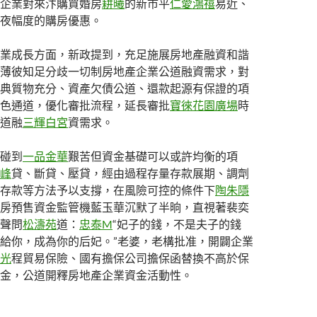
企業對來汴購買婚房
耕曦
的新市平
仁愛鴻禧
易近、
夜幅度的購房優惠。
業成長方面，新政提到，充足施展房地產融資和諧
薄彼知足分歧一切制房地產企業公道融資需求，對
典質物充分、資產欠債公道、還款起源有保證的項
色通道，優化審批流程，延長審批
寶徠花園廣場
時
道融
三輝白宮
資需求。
碰到
一品金華
艱苦但資金基礎可以或許均衡的項
峰
貸、斷貸、壓貸，經由過程存量存款展期、調劑
存款等方法予以支撐，在風險可控的條件下
陶朱隱
房預售資金監管機藍玉華沉默了半晌，直視著裴奕
聲問
松濤苑
道：
忠泰M
“妃子的錢，不是夫子的錢
給你，成為你的后妃。”老婆，老構批准，開闢企業
光
程貿易保險、國有擔保公司擔保函替換不高於保
金，公道開釋房地產企業資金活動性。