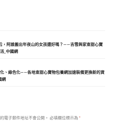
后，阿誰搬出年夜山的女孩還好嗎？——吉雪與家查甜心寶
活_中國網
化、綠色化——各地查甜心寶物包養網加速裝備更換新的資
國網
的電子郵件地址不會公開。
必填欄位標示為
*