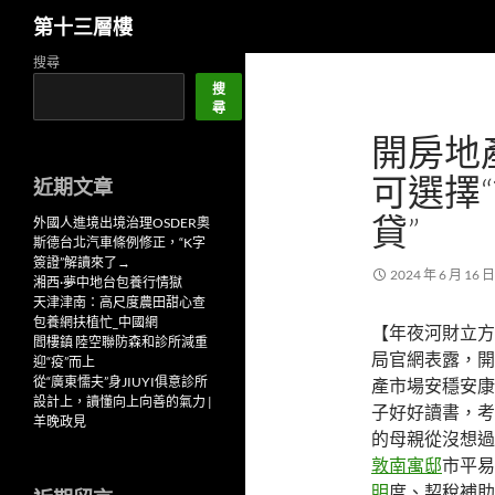
搜
第十三層樓
尋
跳
搜尋
至
搜
尋
主
開房地
要
內
可選擇
近期文章
容
貸”
外國人進境出境治理OSDER奧
斯德台北汽車條例修正，“K字
簽證”解讀來了→
2024 年 6 月 16 日
湘西·夢中地台包養行情獄
天津津南：高尺度農田甜心查
包養網扶植忙_中國網
【年夜河財立方
閻樓鎮 陸空聯防森和診所減重
局官網表露，開
迎“疫”而上
從“廣東懦夫”身JIUYI俱意診所
產市場安穩安康
設計上，讀懂向上向善的氣力 |
子好好讀書，考
羊晚政見
的母親從沒想過
敦南寓邸
市平易
明
度、契稅補助