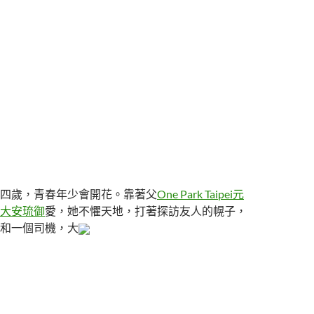
四歲，青春年少會開花。靠著父
One Park Taipei元
大安琉御
愛，她不懼天地，打著探訪友人的幌子，
和一個司機，大