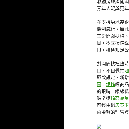
激勵房地產開闢
青年人賜與更年
在支撐房地產企
機制感化，厚此
正常開闢扶植、
目，樹立授信綠
限，積極知足公
對開闢扶植臨時
目，不自覺抽
涵
還款設定、新增
園
，
境峰
經商品
的眼睛，緩緩低
嗎？嫁
頂高豪景
可經由過
忠泰玉
函金額的監管資