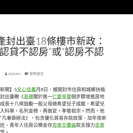
產封出臺18條樓市新政：
“認貸不認房”或“認房不認
ADMIN
發佈留言
新聞】5
文心信義
月8日，據開封市住房和城鄉扶植
封出臺瞭《
吾疆
關於進一
仁愛帝寶
個步驟增進房地
成長十八條鼓勵一般父母總希望兒子成龍，希望兒
入科舉，名列金榜，再做官，孝敬祖宗。然而，他
“凡事遜辦法》，包含優化貿易存款政策、加年夜新
近、青年人住房公積金存
忠泰交響曲
款支撐力
忠泰
等。