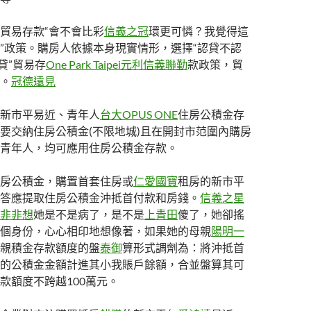
貿易存款“會不會比彩
信義之冠
環更可憐？我覺得這
”政策。購房人依據本身現實情形，選擇“認貸不認
貸”貿易存
One Park Taipei元利信義聯勤
款政策，貿
。
冠德遠見
新市平易近、青年人
台大OPUS ONE
住房公積金存
要交納住房公積金(不限地城)且在開封市范圍內購房
青年人，均可應用住房公積金存款。
房公積金，購置首套住房或
仁愛國寶
租房的新市平
答應提取住房公積金沖抵首付款和房錢。
信義之星
非非想
她是不是病了，是不是
上青田
傻了，她卻搖
個身份，心心相印地想像著，如果她的母親
陽明一
親積金存款額度的盤
泰御
算形式調劑為：將沖抵首
的公積金金額計進其小我賬戶餘額，合並盤算其可
款額度不跨越100萬元。