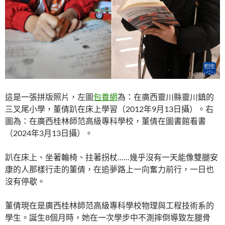
這是一張拼版照片，左圖
包養網
為：在廣西靈川縣靈川鎮的
三叉尾小學，董倩趴在床上學習（2012年9月13日攝）。右
圖為：在廣西桂林師范高級專科學校，董倩在圖書館看書
（2024年3月13日攝）。
趴在床上、坐著輪椅、拄著拐杖……幾乎沒有一天能像雙腿安
康的人那樣行走的董倩，在追夢路上一向奮力前行，一日也
沒有停歇。
董倩現在是廣西桂林師范高級專科學校物理與工程技術系的
學生。誕生8個月時，她在一次學步中不測摔倒導致左腿骨