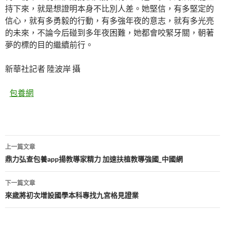
持下來，就是想證明本身不比別人差。她堅信，有多堅定的
信心，就有多勇毅的行動，有多強年夜的意志，就有多光亮
的未來，不論今后碰到多年夜困難，她都會咬緊牙關，朝著
夢的標的目的繼續前行。
新華社記者 陸波岸 攝
包養網
文
上一篇文章
章
鼎力弘查包養app揚教導家精力 加速扶植教導強國_中國網
導
下一篇文章
覽
來歲將初次增設國學本科專找九宮格見證業