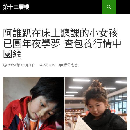
跳
搜
第十三層樓
至
尋
主
要
阿誰趴在床上聽課的小女孩
內
容
已圓年夜學夢_查包養行情中
國網
2024 年 12 月 1 日
ADMIN
發佈留言