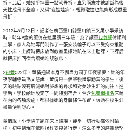
折。此后，她幾乎摔重一點就骨折，直到兩歲才被診斷為後
天性成骨不全癥，又稱“瓷娃娃病”，輕微碰撞也能夠形成嚴重
骨折。
2012年9月13日，記者在廣西靈川縣靈川鎮三叉尾小學采訪
時，時年9歲的董倩在這里讀三年級。為了讓董
包養網
倩順利
上學，家人為她專門制作了一張安裝輪子可以不受拘束推動
的小床，上課時把床放到教室里讓她趴在床上聽課，下課后
就把床推回宿舍讓她吃飯歇息。
2
包養
022年，董倩通過本身不懈盡力圓了年夜學夢。她的年
夜學輔導員毛文慧說，董倩是一個堅強懂事勤奮的學生，後
天的缺點沒有磨滅她對夢想的尋求和對美妙生涯的向往。進
學后，學校給她設定了一間特別宿舍，包含
包養網排名
床鋪
在內的各項設施，都根據她的身體條件布置，讓她在校生涯
盡量便利舒心。
董倩說，小學除了趴在床上聽課，幾乎一切行動都依附輪
椅，初中到現在依附拐杖支撐著行走。這么多年的磨難能堅