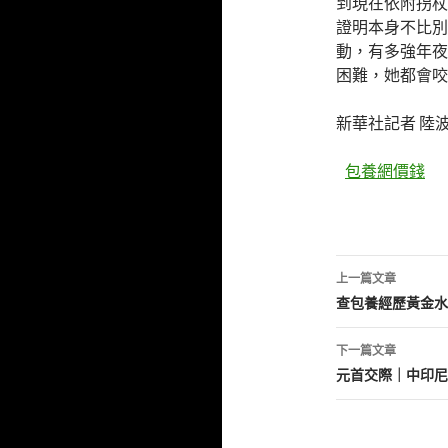
到現在依附拐杖
證明本身不比別
動，有多強年夜
困難，她都會咬
新華社記者 陸波
包養網價錢
文
上一篇文章
章
查包養經歷黃金水
導
下一篇文章
覽
元首交際｜中印尼