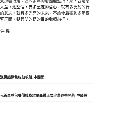
支撐著行走。這么多年的磨難能堅持下來，就是想
人差。她堅信，有多堅定的信心，就有多勇毅的行
的意志，就有多光亮的未來，不論今后碰到多年夜
緊牙關，朝著夢的標的目的繼續前行。
岸 攝
道揚起綠色船舶帆船_中國網
元首查覓包養價錢為雅萬高鐵正式守舊運營開幕_中國網