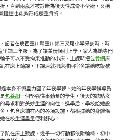
折，直到兩歲才被診斷為後天性成骨不全癥，又稱
輕微碰撞也能夠形成嚴重骨折。
13日，記者在廣西靈川縣靈川鎮三叉尾小學采訪時，時
這里讀三年級。為了讓董倩順利上學，家人為她專門
輪子可以不受拘束推動的小床，上課時把
包養網
床
趴在床上聽課，下課后就把床推回宿舍讓她吃飯歇
倩通過本身不懈盡力圓了年夜學夢。她的年夜學輔導員
是
包養網
一個堅強懂事勤奮的學生，後天的缺點沒
的尋求和對美妙生涯的向往。進學后，學校給她設
舍，包含床鋪在內的各項設施，都根據她的身體條
她在校生涯盡量便利舒心。
了趴在床上聽課，幾乎一切行動都依附輪椅，初中