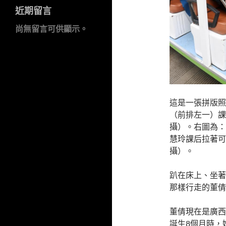
近期留言
尚無留言可供顯示。
這是一張拼版照
（前排左一）課
攝）。右圖為：
慧玲課后拉著可
攝）。
趴在床上、坐著
那樣行走的董倩
董倩現在是廣西
誕生8個月時，