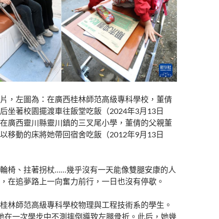
片，左圖為：在廣西桂林師范高級專科學校，董倩
后坐著校園擺渡車往飯堂吃飯（2024年3月13日
在廣西靈川縣靈川鎮的三叉尾小學，董倩的父親董
以移動的床將她帶回宿舍吃飯（2012年9月13日
輪椅、拄著拐杖……幾乎沒有一天能像雙腿安康的人
，在追夢路上一向奮力前行，一日也沒有停歇。
桂林師范高級專科學校物理與工程技術系的學生。
她在一次學步中不測摔倒導致左腿骨折。此后，她幾