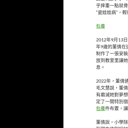
乎摔重一點就骨
“瓷娃娃病”，
包養
2012年9月
年9歲的董倩在
制作了一張安裝
放到教室里讓她
息。
2022年，董
毛文慧說，董倩
有磨滅她對夢想
定了一間特別宿
包養
件布置，讓
董倩說，小學除