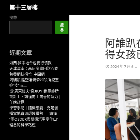
搜
第十三層樓
尋
跳
搜尋
至
搜
尋
主
阿誰趴
要
內
得女孩
近期文章
容
湘西·夢中地台包養行情獄
2024 年 7 月 6 日
天津津南：高尺度農田甜心查
包養網扶植忙_中國網
閻樓鎮 陸空聯防森和診所減重
迎“疫”而上
從“廣東懦夫”身JIUYI俱意診所
設計上，讀懂向上向善的氣力 |
羊晚政見
學習手記｜隨機應變，充足發
揮當地資源環境優勢——讀懂
“兩OSDER奧斯德汽車零件山”
理念的科學路徑