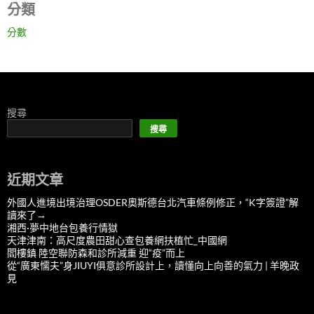
分類
分數
搜尋
搜尋
近期文章
外國人進境出境治理OSDER奧斯德台北汽車條例修正，“K字簽證”解
讀來了→
湘西·夢中地台包養行情獄
天津津南：高尺度農田甜心查包養網扶植忙_中國網
閻樓鎮 陸空聯防森和診所減重 迎“疫”而上
從“廣東懦夫”身JIUYI俱意診所設計上，讀懂向上向善的氣力 | 羊晚政
見