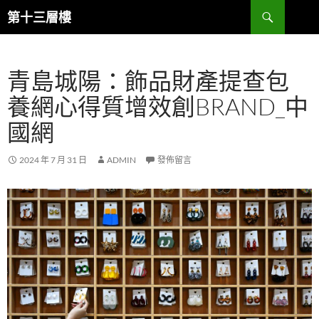
跳
搜
第十三層樓
至
尋
主
要
青島城陽：飾品財產提查包
內
容
養網心得質增效創BRAND_中
國網
2024 年 7 月 31 日
ADMIN
發佈留言