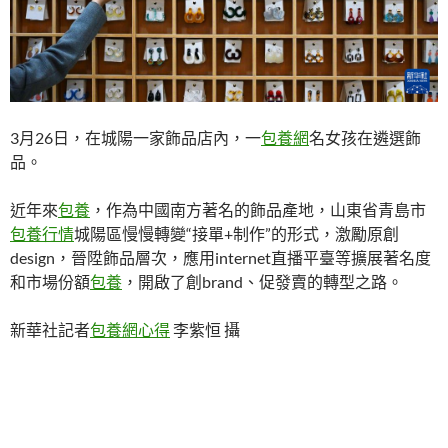
3月26日，在城陽一家飾品店內，一
包養網
名女孩在遴選飾
品。
近年來
包養
，作為中國南方著名的飾品產地，山東省青島市
包養行情
城陽區慢慢轉變“接單+制作”的形式，激勵原創
design，晉陞飾品層次，應用internet直播平臺等擴展著名度
和市場份額
包養
，開啟了創brand、促發賣的轉型之路。
新華社記者
包養網心得
李紫恒 攝