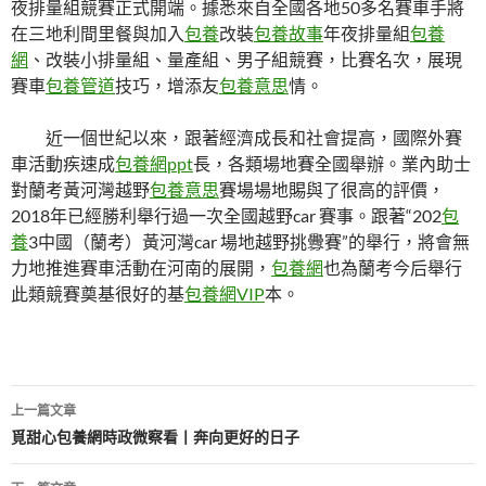
夜排量組競賽正式開端。據悉來自全國各地50多名賽車手將
在三地利間里餐與加入
包養
改裝
包養故事
年夜排量組
包養
網
、改裝小排量組、量產組、男子組競賽，比賽名次，展現
賽車
包養管道
技巧，增添友
包養意思
情。
近一個世紀以來，跟著經濟成長和社會提高，國際外賽
車活動疾速成
包養網ppt
長，各類場地賽全國舉辦。業內助士
對蘭考黃河灣越野
包養意思
賽場場地賜與了很高的評價，
2018年已經勝利舉行過一次全國越野car 賽事。跟著“202
包
養
3中國（蘭考）黃河灣car 場地越野挑釁賽”的舉行，將會無
力地推進賽車活動在河南的展開，
包養網
也為蘭考今后舉行
此類競賽奠基很好的基
包養網VIP
本。
文
上一篇文章
章
覓甜心包養網時政微察看丨奔向更好的日子
導