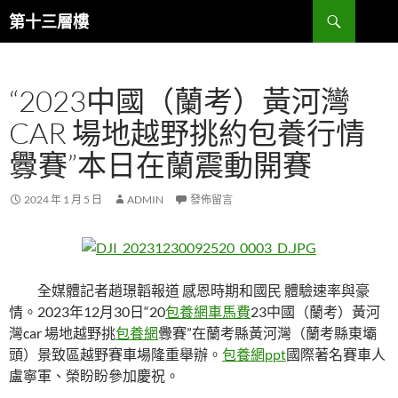
跳
搜
第十三層樓
至
尋
主
要
“2023中國（蘭考）黃河灣
內
容
CAR 場地越野挑約包養行情
釁賽”本日在蘭震動開賽
2024 年 1 月 5 日
ADMIN
發佈留言
全媒體記者趙璟韜報道 感恩時期和國民 體驗速率與豪
情。2023年12月30日“20
包養網車馬費
23中國（蘭考）黃河
灣car 場地越野挑
包養網
釁賽”在蘭考縣黃河灣（蘭考縣東壩
頭）景致區越野賽車場隆重舉辦。
包養網ppt
國際著名賽車人
盧寧軍、榮盼盼參加慶祝。