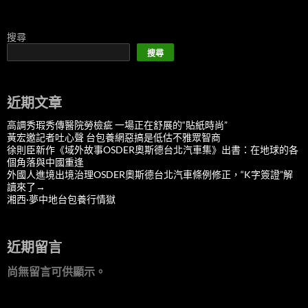
搜尋
搜尋
近期文章
高調秀瑕秀傳醫院勞檢疵 一場正在舒展的“貼紙時尚”
黃宏邀記者吐心聲 台包養網惡搞是低估不雅眾智商
徐則臣新作《域外故事OSDER奧斯德台北汽車集》出書：在地球的各
個角落與中國重逢
外國人進境出境治理OSDER奧斯德台北汽車條例修正，“K字簽證”解
讀來了→
湘西·夢中地台包養行情獄
近期留言
尚無留言可供顯示。