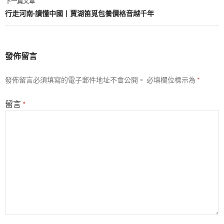
下一篇文章
覽
行走河南·讀懂中國丨賈湖笛覓包養價格音越千年
發佈留言
發佈留言必須填寫的電子郵件地址不會公開。
必填欄位標示為
*
留言
*