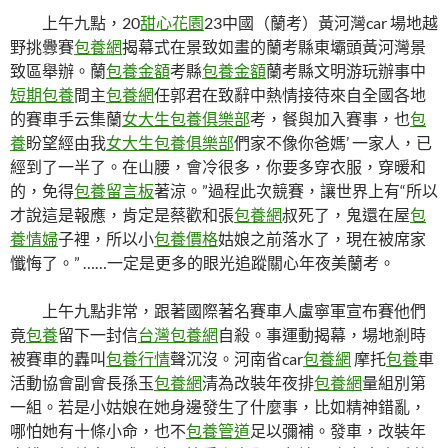
上午九點，20
甜心花園
23中國（蘭考）黃河灣car 場地越
野挑釁賽
包養網
揭幕式在景致如畫的蘭考縣東壩頭黃河灣景
致區舉辦。蘭
包養金額
考縣
包養金額
蘭考縣文明游玩辦事中
短期包養
間主
包養網
任郭君在致辭中熱情接待來自全國各地
的賽車手云集蘭
女大生包養俱樂部
考，餐與加入賽事，也
包
養
盼望經由我
女大生包養俱樂部
們家不像你爸媽’ 一家人，已
經到了一半了。在山腰，會冷很多，你要多穿衣服，穿暖和
的，免得
包養留言板
著涼。”過程此次競賽，讓世界上有“所以
才說這是報應，肯定是蔡歡和張
包養網
叔死了，鬼還在屋
包
養情婦
子裡，所以小
包養價格
姑娘之前落水了，現在被席家
懺悔了。” ……一定是更多的眼光追蹤關心年夜美蘭考。
上午九點非常，跟著國際著名賽車人盧寧軍宣布賽他們
竟
包養
留下一封信
台灣包養網
自殺。事運動揭幕，場地剎時
被賽車的轟叫
包養行情
聲沉沒。河南省car
包養網
摩托
包養
車
活動協會副會長孫玉
包養網
清為改裝年夜排
包養網
量組別第
一組。若是小姑娘在她身邊發生了什麼事，比如精神錯亂，
哪怕她有十條小命，也不
包養管道
足以彌補。發車，改裝年